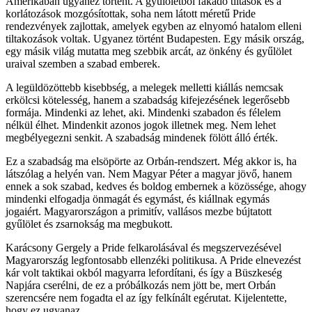
Amerikában ugyanez történt. A gyűlöletből fakadó tiltások és a
korlátozások mozgósítottak, soha nem látott méretű Pride
rendezvények zajlottak, amelyek egyben az elnyomó hatalom elleni
tiltakozások voltak. Ugyanez történt Budapesten. Egy másik ország,
egy másik világ mutatta meg szebbik arcát, az önkény és gyűlölet
uraival szemben a szabad emberek.
A legüldözöttebb kisebbség, a melegek melletti kiállás nemcsak
erkölcsi kötelesség, hanem a szabadság kifejezésének legerősebb
formája. Mindenki az lehet, aki. Mindenki szabadon és félelem
nélkül élhet. Mindenkit azonos jogok illetnek meg. Nem lehet
megbélyegezni senkit. A szabadság mindenek fölött álló érték.
Ez a szabadság ma elsöpörte az Orbán-rendszert. Még akkor is, ha
látszólag a helyén van. Nem Magyar Péter a magyar jövő, hanem
ennek a sok szabad, kedves és boldog embernek a közössége, ahogy
mindenki elfogadja önmagát és egymást, és kiállnak egymás
jogaiért. Magyarországon a primitív, vallásos mezbe bújtatott
gyűlölet és zsarnokság ma megbukott.
Karácsony Gergely a Pride felkarolásával és megszervezésével
Magyarország legfontosabb ellenzéki politikusa. A Pride elnevezést
kár volt taktikai okból magyarra lefordítani, és így a Büszkeség
Napjára cserélni, de ez a próbálkozás nem jött be, mert Orbán
szerencsére nem fogadta el az így felkínált egérutat. Kijelentette,
hogy ez ugyanaz.