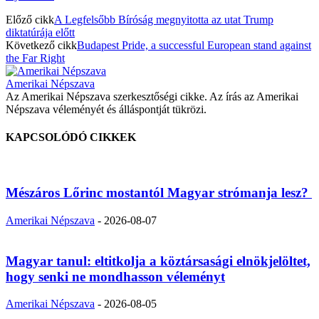
Előző cikk
A Legfelsőbb Bíróság megnyitotta az utat Trump
diktatúrája előtt
Következő cikk
Budapest Pride, a successful European stand against
the Far Right
Amerikai Népszava
Az Amerikai Népszava szerkesztőségi cikke. Az írás az Amerikai
Népszava véleményét és álláspontját tükrözi.
KAPCSOLÓDÓ CIKKEK
Mészáros Lőrinc mostantól Magyar strómanja lesz?
Amerikai Népszava
-
2026-08-07
Magyar tanul: eltitkolja a köztársasági elnökjelöltet,
hogy senki ne mondhasson véleményt
Amerikai Népszava
-
2026-08-05