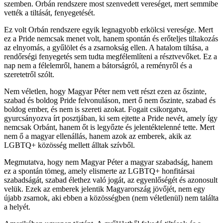
szemben. Orbán rendszere most szenvedett vereséget, mert semmibe
vették a tiltását, fenyegetését.
Ez volt Orbán rendszere egyik legnagyobb erkölcsi veresége. Mert
ez a Pride nemcsak menet volt, hanem spontán és erőteljes tiltakozás
az elnyomás, a gyűlölet és a zsarnokság ellen. A hatalom tiltása, a
rendőrségi fenyegetés sem tudta megfélemlíteni a résztvevőket. Ez a
nap nem a félelemről, hanem a bátorságról, a reményről és a
szeretetről szólt.
Nem véletlen, hogy Magyar Péter nem vett részt ezen az őszinte,
szabad és boldog Pride felvonuláson, mert ő nem őszinte, szabad és
boldog ember, és nem is szereti azokat. Fogait csikorgatva,
gyurcsányozva írt posztjában, ki sem ejtette a Pride nevét, amely így
nemcsak Orbánt, hanem őt is legyőzte és jelentéktelenné tette. Mert
nem ő a magyar ellenállás, hanem azok az emberek, akik az
LGBTQ+ közösség mellett álltak szívből.
Megmutatva, hogy nem Magyar Péter a magyar szabadság, hanem
ez a spontán tömeg, amely elismerte az LGBTQ+ honfitársai
szabadságát, szabad élethez való jogát, az egyenlőségét és azonosult
velük. Ezek az emberek jelentik Magyarország jövőjét, nem egy
újabb zsarnok, aki ebben a közösségben (nem véletlenül) nem találta
a helyét.