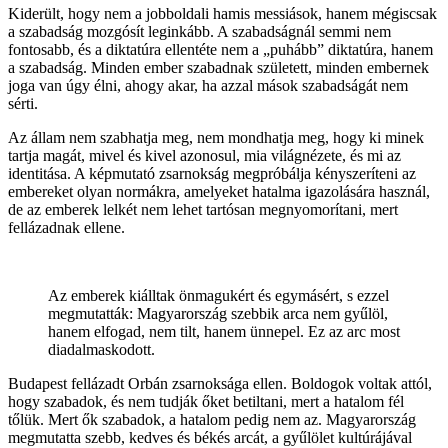
Kiderült, hogy nem a jobboldali hamis messiások, hanem mégiscsak
a szabadság mozgósít leginkább. A szabadságnál semmi nem
fontosabb, és a diktatúra ellentéte nem a „puhább” diktatúra, hanem
a szabadság. Minden ember szabadnak született, minden embernek
joga van úgy élni, ahogy akar, ha azzal mások szabadságát nem
sérti.
Az állam nem szabhatja meg, nem mondhatja meg, hogy ki minek
tartja magát, mivel és kivel azonosul, mia világnézete, és mi az
identitása. A képmutató zsarnokság megpróbálja kényszeríteni az
embereket olyan normákra, amelyeket hatalma igazolására használ,
de az emberek lelkét nem lehet tartósan megnyomorítani, mert
fellázadnak ellene.
Az emberek kiálltak önmagukért és egymásért, s ezzel
megmutatták: Magyarország szebbik arca nem gyűlöl,
hanem elfogad, nem tilt, hanem ünnepel. Ez az arc most
diadalmaskodott.
Budapest fellázadt Orbán zsarnoksága ellen. Boldogok voltak attól,
hogy szabadok, és nem tudják őket betiltani, mert a hatalom fél
tőlük. Mert ők szabadok, a hatalom pedig nem az. Magyarország
megmutatta szebb, kedves és békés arcát, a gyűlölet kultúrájával