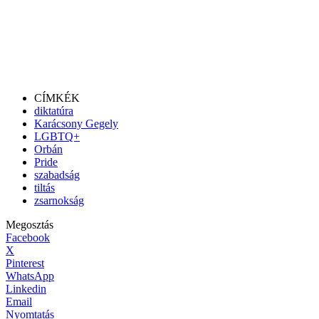
CÍMKÉK
diktatúra
Karácsony Gegely
LGBTQ+
Orbán
Pride
szabadság
tiltás
zsarnokság
Megosztás
Facebook
X
Pinterest
WhatsApp
Linkedin
Email
Nyomtatás