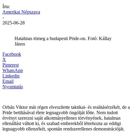
Írta:
Amerikai Népszava
-
2025-06-28
Hatalmas tömeg a budapesti Pride-on. Fotó: Kállay
János
Facebook
X
Pinterest
WhatsApp
Linkedin
Email
Nyomtatás
Orbán Viktor már régen elveszítette taktikai- és realitásérzékét, de a
Pride betiltásával élete legnagyobb öngólját lőtte. Nem tudott
érvényt szerezni saját alkotmányellenes törvényének, hatalmas
ellenállást váltott ki, és szabad emberekből létrehozta az eddigi
legnagyobb ellenzékét, spontán rendszerellenes demonstrációját.