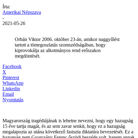
Írta:
Amerikai Népszava
-
2021-05-26
Orbán Viktor 2006. október 23-án, amikor naggyűlést
tartott a tömegoszlatás szomszédságában, hogy
kiprovokálja az alkotmányos rend erőszakos
megdöntését.
Facebook
X
Pinterest
WhatsApp
Linkedin
Email
Nyomtatás
Magyarország tragédiájának is lehetne nevezni, hogy egy hazugság
15 éve tartja magát, és az sem zavar senkit, hogy ez a hazugság
megalapozta az utána következő fasiszta diktatúra bevezetését. Ez a
hazugság nem Gyurcsány Ferenc őszödi beszéde volt, hanem annak