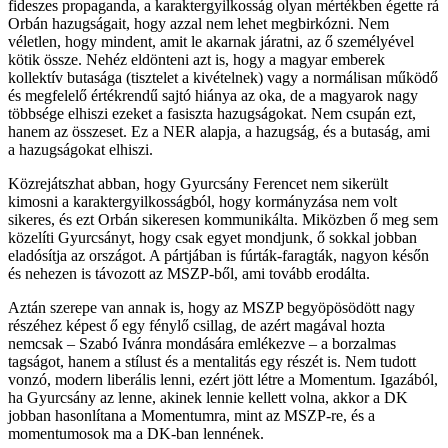
fideszes propaganda, a karaktergyilkosság olyan mértékben égette rá
Orbán hazugságait, hogy azzal nem lehet megbirkózni. Nem
véletlen, hogy mindent, amit le akarnak járatni, az ő személyével
kötik össze. Nehéz eldönteni azt is, hogy a magyar emberek
kollektív butasága (tisztelet a kivételnek) vagy a normálisan működő
és megfelelő értékrendű sajtó hiánya az oka, de a magyarok nagy
többsége elhiszi ezeket a fasiszta hazugságokat. Nem csupán ezt,
hanem az összeset. Ez a NER alapja, a hazugság, és a butaság, ami
a hazugságokat elhiszi.
Közrejátszhat abban, hogy Gyurcsány Ferencet nem sikerült
kimosni a karaktergyilkosságból, hogy kormányzása nem volt
sikeres, és ezt Orbán sikeresen kommunikálta. Miközben ő meg sem
közelíti Gyurcsányt, hogy csak egyet mondjunk, ő sokkal jobban
eladósítja az országot. A pártjában is fúrták-faragták, nagyon későn
és nehezen is távozott az MSZP-ből, ami tovább erodálta.
Aztán szerepe van annak is, hogy az MSZP begyöpösödött nagy
részéhez képest ő egy fénylő csillag, de azért magával hozta
nemcsak – Szabó Ivánra mondására emlékezve – a borzalmas
tagságot, hanem a stílust és a mentalitás egy részét is. Nem tudott
vonzó, modern liberális lenni, ezért jött létre a Momentum. Igazából,
ha Gyurcsány az lenne, akinek lennie kellett volna, akkor a DK
jobban hasonlítana a Momentumra, mint az MSZP-re, és a
momentumosok ma a DK-ban lennének.