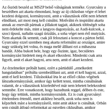
Az őszödi beszéd az MSZP belső válságának terméke. Gyurcsány a
beszédben azt akarta elmondani, hogy az új ciklusban végre el lehet
kezdeni dolgozni, kormányozni, amit a választások előtt nem lehetett
elindítani, azt most meg kell csinálni. Motíválni és inspirálni akarta
annak az enervált pártnak a jóllakott tagjait, akiknek többségét soha
nem érdekelte más, mint a langyos dagonyázás, az Audi-kulcsok, a
szoci típusú, naftalin szagú úrizálás, a soha véget nem érő mutyizás.
Nem akartak ők semmit, csak jól felosztani a koncot a párton belül.
Gyurcsány ezzel szemben meg akarta reformálni az országot, amire
nagy szükség lett volna, és maga mellé állítani ezt a mihaszna
bandát. Abba bukott bele, hogy egy őszinte, igaz, becsületes
kormányzást hirdetett meg és akart elkezdeni. Mindenki csak arra
figyelt, amit el akart hagyni, arra nem, amit el akart kezdeni.
Az érzelmeikre próbált hatni, ezért a pártüdülő „emelkedett
hangulatában” próbálta szembeállítani azt, amit el kell hagyni, azzal,
amit el kell kezdeni. Túlzásokkal írta le az előző ciklus végének
látszatkormányzását, amikor úgy kellett tenni, mintha csinálnának
valamit, de a választások közeledtével már nem lehetett belekezdeni
semmibe. Erre vonatkozott, hogy hazudtunk reggel, délben és este,
hogy úgy tettünk, mintha kormányoznánk. Ez is csak gyurcsányi
értelemben értendő, mert akikhez beszélt, azok soha nem is
képzeltek mást a kormányzásról, mint amit akkor is csináltak. Orbán
sem csinált átfogó reformokat az egyetlen ciklusában, amikor