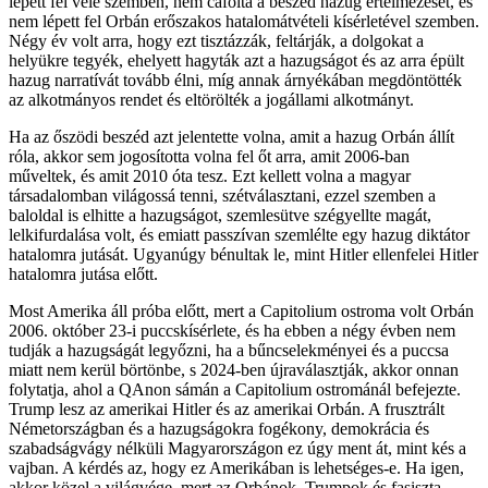
lépett fel vele szemben, nem cáfolta a beszéd hazug értelmezését, és
nem lépett fel Orbán erőszakos hatalomátvételi kísérletével szemben.
Négy év volt arra, hogy ezt tisztázzák, feltárják, a dolgokat a
helyükre tegyék, ehelyett hagyták azt a hazugságot és az arra épült
hazug narratívát tovább élni, míg annak árnyékában megdöntötték
az alkotmányos rendet és eltörölték a jogállami alkotmányt.
Ha az őszödi beszéd azt jelentette volna, amit a hazug Orbán állít
róla, akkor sem jogosította volna fel őt arra, amit 2006-ban
műveltek, és amit 2010 óta tesz. Ezt kellett volna a magyar
társadalomban világossá tenni, szétválasztani, ezzel szemben a
baloldal is elhitte a hazugságot, szemlesütve szégyellte magát,
lelkifurdalása volt, és emiatt passzívan szemlélte egy hazug diktátor
hatalomra jutását. Ugyanúgy bénultak le, mint Hitler ellenfelei Hitler
hatalomra jutása előtt.
Most Amerika áll próba előtt, mert a Capitolium ostroma volt Orbán
2006. október 23-i puccskísérlete, és ha ebben a négy évben nem
tudják a hazugságát legyőzni, ha a bűncselekményei és a puccsa
miatt nem kerül börtönbe, s 2024-ben újraválasztják, akkor onnan
folytatja, ahol a QAnon sámán a Capitolium ostrománál befejezte.
Trump lesz az amerikai Hitler és az amerikai Orbán. A frusztrált
Németországban és a hazugságokra fogékony, demokrácia és
szabadságvágy nélküli Magyarországon ez úgy ment át, mint kés a
vajban. A kérdés az, hogy ez Amerikában is lehetséges-e. Ha igen,
akkor közel a világvége, mert az Orbánok, Trumpok és fasiszta