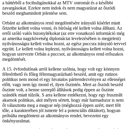
a háttérből a focihuligánokkal az MTV ostromát és a későbbi
zavargásokat. Ezekre nem indok és nem magyarázat az őszödi
beszéd meghamisított jelentése sem.
Orbánt az alkotmányos rend megdöntésére irányuló kísérlet miatt
őrizetbe kellett volna venni, és bíróság elé kellett volna állítani. Az
erről szóló valós bizonyítékokat (az erre vonatkozó információ még
az amerika nagykövetség diplomáciai levelezésében is megjelent)
nyilvánosságra kellett volna hozni, az egész puccsra irányuló tervvel
együtt. Le kellett volna leplezni, nyilvánosságra kellett volna hozni,
hogyan szervezte Orbán a puccsot, az alkotmányos rend erőszakos
megdöntését.
A 15. évfordulónak arról kellene szólnia, hogy volt egy könnyen
félreérthető és főleg félremagyarázható beszéd, amit egy rutinos
politikus nem mond el egy hivatalos pártrendezvényen az ellenségei
előtt, vagy nem így mond el, ilyen őszintén. Mert az őszödi beszéd
őszinte volt, a benne szereplő állítások pedig éppen az őszinte
szándék miatt túlzók. S arra kellene emlékezni, hogy egy frusztrált
akarnok politikus, akit mélyen sértett, hogy már harmadszor is nem
őt választotta meg a magyar nép (méghozzá éppen azért, mert félt
tőle, a karakterében jól ismerte fel a potenciális diktátort), hogyan
próbálta megdönteni az alkotmányos rendet, bevezetni egy
önkényuralmat.