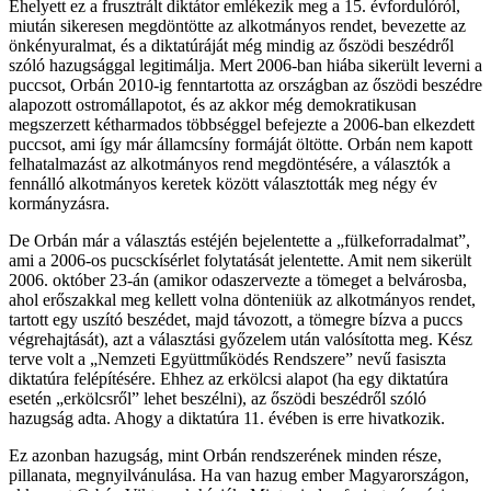
Ehelyett ez a frusztrált diktátor emlékezik meg a 15. évfordulóról,
miután sikeresen megdöntötte az alkotmányos rendet, bevezette az
önkényuralmat, és a diktatúráját még mindig az őszödi beszédről
szóló hazugsággal legitimálja. Mert 2006-ban hiába sikerült leverni a
puccsot, Orbán 2010-ig fenntartotta az országban az őszödi beszédre
alapozott ostromállapotot, és az akkor még demokratikusan
megszerzett kétharmados többséggel befejezte a 2006-ban elkezdett
puccsot, ami így már államcsíny formáját öltötte. Orbán nem kapott
felhatalmazást az alkotmányos rend megdöntésére, a választók a
fennálló alkotmányos keretek között választották meg négy év
kormányzásra.
De Orbán már a választás estéjén bejelentette a „fülkeforradalmat”,
ami a 2006-os pucsckísérlet folytatását jelentette. Amit nem sikerült
2006. október 23-án (amikor odaszervezte a tömeget a belvárosba,
ahol erőszakkal meg kellett volna dönteniük az alkotmányos rendet,
tartott egy uszító beszédet, majd távozott, a tömegre bízva a puccs
végrehajtását), azt a választási győzelem után valósította meg. Kész
terve volt a „Nemzeti Együttműködés Rendszere” nevű fasiszta
diktatúra felépítésére. Ehhez az erkölcsi alapot (ha egy diktatúra
esetén „erkölcsről” lehet beszélni), az őszödi beszédről szóló
hazugság adta. Ahogy a diktatúra 11. évében is erre hivatkozik.
Ez azonban hazugság, mint Orbán rendszerének minden része,
pillanata, megnyilvánulása. Ha van hazug ember Magyarországon,