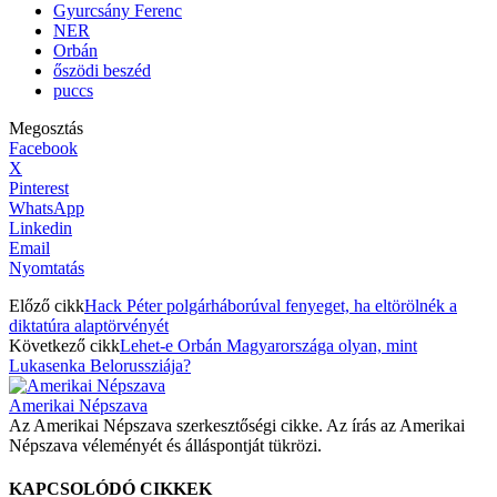
Gyurcsány Ferenc
NER
Orbán
őszödi beszéd
puccs
Megosztás
Facebook
X
Pinterest
WhatsApp
Linkedin
Email
Nyomtatás
Előző cikk
Hack Péter polgárháborúval fenyeget, ha eltörölnék a
diktatúra alaptörvényét
Következő cikk
Lehet-e Orbán Magyarországa olyan, mint
Lukasenka Belorussziája?
Amerikai Népszava
Az Amerikai Népszava szerkesztőségi cikke. Az írás az Amerikai
Népszava véleményét és álláspontját tükrözi.
KAPCSOLÓDÓ CIKKEK