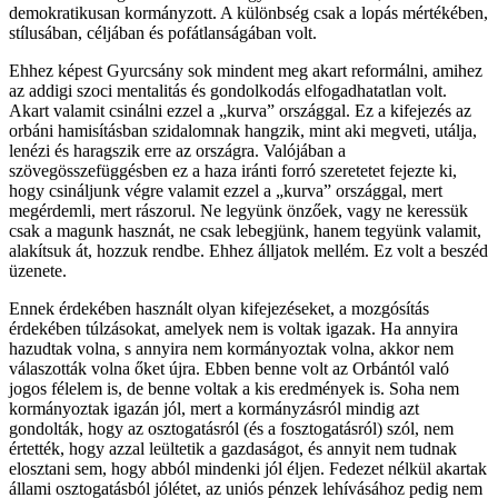
demokratikusan kormányzott. A különbség csak a lopás mértékében,
stílusában, céljában és pofátlanságában volt.
Ehhez képest Gyurcsány sok mindent meg akart reformálni, amihez
az addigi szoci mentalitás és gondolkodás elfogadhatatlan volt.
Akart valamit csinálni ezzel a „kurva” országgal. Ez a kifejezés az
orbáni hamisításban szidalomnak hangzik, mint aki megveti, utálja,
lenézi és haragszik erre az országra. Valójában a
szövegösszefüggésben ez a haza iránti forró szeretetet fejezte ki,
hogy csináljunk végre valamit ezzel a „kurva” országgal, mert
megérdemli, mert rászorul. Ne legyünk önzőek, vagy ne keressük
csak a magunk hasznát, ne csak lebegjünk, hanem tegyünk valamit,
alakítsuk át, hozzuk rendbe. Ehhez álljatok mellém. Ez volt a beszéd
üzenete.
Ennek érdekében használt olyan kifejezéseket, a mozgósítás
érdekében túlzásokat, amelyek nem is voltak igazak. Ha annyira
hazudtak volna, s annyira nem kormányoztak volna, akkor nem
válaszották volna őket újra. Ebben benne volt az Orbántól való
jogos félelem is, de benne voltak a kis eredmények is. Soha nem
kormányoztak igazán jól, mert a kormányzásról mindig azt
gondolták, hogy az osztogatásról (és a fosztogatásról) szól, nem
értették, hogy azzal leültetik a gazdaságot, és annyit nem tudnak
elosztani sem, hogy abból mindenki jól éljen. Fedezet nélkül akartak
állami osztogatásból jólétet, az uniós pénzek lehívásához pedig nem