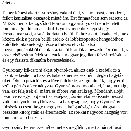
értettek.
Ehhez képest akart Gyurcsány valami újat, valami mást, a modern,
fejlett kapitalista országok mintájára. Ezt önmagában sem szerette az
MSZP, mert a berögződött komcsi hagyományokat nem lehetett
kiirtani a gondolkodásukból. Gyurcsány ehhez képest egy
forradalmár volt, a saját korlátain belül. Ehhez akart társakat olyanok
között, akik a párton belüli érdek- és lobbicsoportok hangadóihoz
kötődtek, akiknek egy része a Fidesszel való hátsó
megállapodásokból élt, akik aztán át is adták a beszédet Orbánnak, s
ezzel első számú felelősei lettek a magyar jogállam felszámolásának
és egy fasiszta diktatúra bevezetésének.
Gyurcsány lelkesíteni akart olyanokat, akiket csak a zsebük és a
hasuk lelkesített, a haza és haladás nemes eszméi hidegen hagyták
őket. Őket a pozíciók és a lóvé érdekelte, azt gondolták, hogy erről
szól a párt és a kormányzás. Gyurcsány azt mondta el, hogy nem így
van, ezt felejtsék el, másra és többre van szükség. Mondanivalóját
tekintve ez egy nagyon tisztességes, jószándékú és őszinte beszéd
volt, amelynek annyi köze van a hazugsághoz, hogy Gyurcsány
túlzásokba esett, hogy megnyerje a hallgatóságát. Az, ahogyan a
beszédet kiforgatták és értelmezték, az sokkal nagyobb hazgság volt,
mint amiről ő beszélt.
Gyurcsány Ferenc személyét nehéz megítélni, mert a náci stílusú