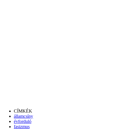
CÍMKÉK
államcsíny
évforduló
fasizmus