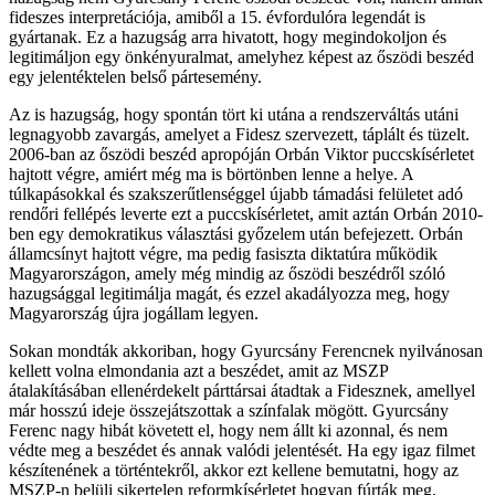
fideszes interpretációja, amiből a 15. évfordulóra legendát is
gyártanak. Ez a hazugság arra hivatott, hogy megindokoljon és
legitimáljon egy önkényuralmat, amelyhez képest az őszödi beszéd
egy jelentéktelen belső pártesemény.
Az is hazugság, hogy spontán tört ki utána a rendszerváltás utáni
legnagyobb zavargás, amelyet a Fidesz szervezett, táplált és tüzelt.
2006-ban az őszödi beszéd apropóján Orbán Viktor puccskísérletet
hajtott végre, amiért még ma is börtönben lenne a helye. A
túlkapásokkal és szakszerűtlenséggel újabb támadási felületet adó
rendőri fellépés leverte ezt a puccskísérletet, amit aztán Orbán 2010-
ben egy demokratikus választási győzelem után befejezett. Orbán
államcsínyt hajtott végre, ma pedig fasiszta diktatúra működik
Magyarországon, amely még mindig az őszödi beszédről szóló
hazugsággal legitimálja magát, és ezzel akadályozza meg, hogy
Magyarország újra jogállam legyen.
Sokan mondták akkoriban, hogy Gyurcsány Ferencnek nyilvánosan
kellett volna elmondania azt a beszédet, amit az MSZP
átalakításában ellenérdekelt párttársai átadtak a Fidesznek, amellyel
már hosszú ideje összejátszottak a színfalak mögött. Gyurcsány
Ferenc nagy hibát követett el, hogy nem állt ki azonnal, és nem
védte meg a beszédet és annak valódi jelentését. Ha egy igaz filmet
készítenének a történtekről, akkor ezt kellene bemutatni, hogy az
MSZP-n belüli sikertelen reformkísérletet hogyan fúrták meg,