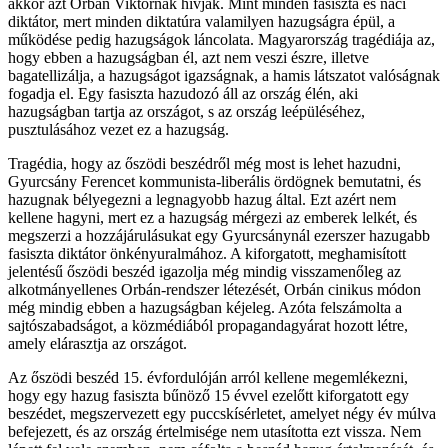
akkor azt Orbán Viktornak hívják. Mint minden fasiszta és náci
diktátor, mert minden diktatúra valamilyen hazugságra épül, a
működése pedig hazugságok láncolata. Magyarország tragédiája az,
hogy ebben a hazugságban él, azt nem veszi észre, illetve
bagatellizálja, a hazugságot igazságnak, a hamis látszatot valóságnak
fogadja el. Egy fasiszta hazudozó áll az ország élén, aki
hazugságban tartja az országot, s az ország leépüléséhez,
pusztulásához vezet ez a hazugság.
Tragédia, hogy az őszödi beszédről még most is lehet hazudni,
Gyurcsány Ferencet kommunista-liberális ördögnek bemutatni, és
hazugnak bélyegezni a legnagyobb hazug által. Ezt azért nem
kellene hagyni, mert ez a hazugság mérgezi az emberek lelkét, és
megszerzi a hozzájárulásukat egy Gyurcsánynál ezerszer hazugabb
fasiszta diktátor önkényuralmához. A kiforgatott, meghamisított
jelentésű őszödi beszéd igazolja még mindig visszamenőleg az
alkotmányellenes Orbán-rendszer létezését, Orbán cinikus módon
még mindig ebben a hazugságban kéjeleg. Azóta felszámolta a
sajtószabadságot, a közmédiából propagandagyárat hozott létre,
amely elárasztja az országot.
Az őszödi beszéd 15. évfordulóján arról kellene megemlékezni,
hogy egy hazug fasiszta bűnöző 15 évvel ezelőtt kiforgatott egy
beszédet, megszervezett egy puccskísérletet, amelyet négy év múlva
befejezett, és az ország értelmisége nem utasította ezt vissza. Nem