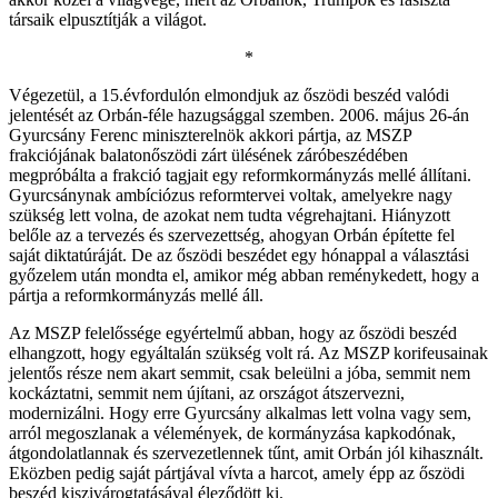
társaik elpusztítják a világot.
*
Végezetül, a 15.évfordulón elmondjuk az őszödi beszéd valódi
jelentését az Orbán-féle hazugsággal szemben. 2006. május 26-án
Gyurcsány Ferenc miniszterelnök akkori pártja, az MSZP
frakciójának balatonőszödi zárt ülésének záróbeszédében
megpróbálta a frakció tagjait egy reformkormányzás mellé állítani.
Gyurcsánynak ambíciózus reformtervei voltak, amelyekre nagy
szükség lett volna, de azokat nem tudta végrehajtani. Hiányzott
belőle az a tervezés és szervezettség, ahogyan Orbán építette fel
saját diktatúráját. De az őszödi beszédet egy hónappal a választási
győzelem után mondta el, amikor még abban reménykedett, hogy a
pártja a reformkormányzás mellé áll.
Az MSZP felelőssége egyértelmű abban, hogy az őszödi beszéd
elhangzott, hogy egyáltalán szükség volt rá. Az MSZP korifeusainak
jelentős része nem akart semmit, csak beleülni a jóba, semmit nem
kockáztatni, semmit nem újítani, az országot átszervezni,
modernizálni. Hogy erre Gyurcsány alkalmas lett volna vagy sem,
arról megoszlanak a vélemények, de kormányzása kapkodónak,
átgondolatlannak és szervezetlennek tűnt, amit Orbán jól kihasznált.
Eközben pedig saját pártjával vívta a harcot, amely épp az őszödi
beszéd kiszivárogtatásával éleződött ki.