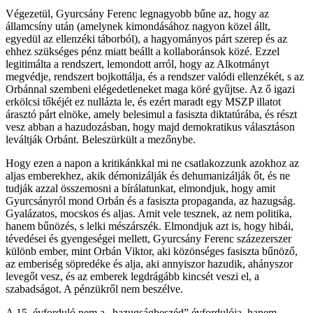
Végezetül, Gyurcsány Ferenc legnagyobb bűne az, hogy az
államcsíny után (amelynek kimondásához nagyon közel állt,
egyedül az ellenzéki táborból), a hagyományos párt szerep és az
ehhez szükséges pénz miatt beállt a kollaboránsok közé. Ezzel
legitimálta a rendszert, lemondott arról, hogy az Alkotmányt
megvédje, rendszert bojkottálja, és a rendszer valódi ellenzékét, s az
Orbánnal szembeni elégedetleneket maga köré gyűjtse. Az ő igazi
erkölcsi tőkéjét ez nullázta le, és ezért maradt egy MSZP illatot
árasztó párt elnöke, amely belesimul a fasiszta diktatúrába, és részt
vesz abban a hazudozásban, hogy majd demokratikus választáson
leváltják Orbánt. Beleszürkült a mezőnybe.
Hogy ezen a napon a kritikánkkal mi ne csatlakozzunk azokhoz az
aljas emberekhez, akik démonizálják és dehumanizálják őt, és ne
tudják azzal összemosni a bírálatunkat, elmondjuk, hogy amit
Gyurcsányról mond Orbán és a fasiszta propaganda, az hazugság.
Gyalázatos, mocskos és aljas. Amit vele tesznek, az nem politika,
hanem bűnözés, s lelki mészárszék. Elmondjuk azt is, hogy hibái,
tévedései és gyengeségei mellett, Gyurcsány Ferenc százezerszer
különb ember, mint Orbán Viktor, aki közönséges fasiszta bűnöző,
az emberiség söpredéke és alja, aki annyiszor hazudik, ahányszor
levegőt vesz, és az emberek legdrágább kincsét veszi el, a
szabadságot. A pénzükről nem beszélve.
A 15. évforduló nem a „hazugságbeszéd” évfordulója, hanem