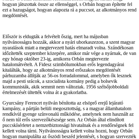
hogyan játszottak össze az ellenséggel, s Orbán hogyan építette fel
ezt a hazugságot, hogyan alapozta rá a puccsot, az alkotmányos rend
megdöntését.
Először is eldugták a felvételt őszig, mert ha májusban
nyilvánosságra hozzák, akkor a nyári uborkaszezon, a szent magyar
nyaralások miatt a megtervezett hatás elmaradt volna. Szándékosan
időzítették szeptember közepére, amikor már vége a nyárnak, de van
egy hónap október 23-ig, amikorra Orbán megtervezte
hatalomátvételt. A Fidesz szimbólumokban erős legendagyárai
kitalálták, hogy az alkotmányos rend erőszakos megdöntését
párhuzamba állítják az 56-os forradalommal, amelyben ők lesznek
majd a pesti srácok, a szocialista kormány pedig a bolsevik
kommunisták, akik semmit nem változtak. 1956 szélsőjobboldali
értelmezését ültették volna át a gyakorlatba.
Gyurcsány Ferencet nyilván bénította az elsöprő erejű lejárató
kampány, a pártján belüli megosztottság, s a magyar államhatalom
rendkívül gyenge színvonalú működése, amelynek nem használt az
ő nem túl erős szervezőkészsége sem. Az Orbán által elindított
puccskísérletet a nemzetbiztonsági hivatalnak és a rendőrségnek fel
kellett volna tárni. Nyilvánosságra kellett volna hozni, hogy Orbán
hogyan manipulálta az őszödi beszéd jelentését, s hogyan szervezték