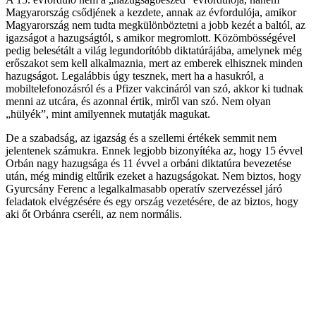
Magyarország csődjének a kezdete, annak az évfordulója, amikor
Magyarország nem tudta megkülönböztetni a jobb kezét a baltól, az
igazságot a hazugságtól, s amikor megromlott. Közömbösségével
pedig belesétált a világ legundorítóbb diktatúrájába, amelynek még
erőszakot sem kell alkalmaznia, mert az emberek elhisznek minden
hazugságot. Legalábbis úgy tesznek, mert ha a hasukról, a
mobiltelefonozásról és a Pfizer vakcináról van szó, akkor ki tudnak
menni az utcára, és azonnal értik, miről van szó. Nem olyan
„hülyék”, mint amilyennek mutatják magukat.
De a szabadság, az igazság és a szellemi értékek semmit nem
jelentenek számukra. Ennek legjobb bizonyítéka az, hogy 15 évvel
Orbán nagy hazugsága és 11 évvel a orbáni diktatúra bevezetése
után, még mindig eltűrik ezeket a hazugságokat. Nem biztos, hogy
Gyurcsány Ferenc a legalkalmasabb operatív szervezéssel járó
feladatok elvégzésére és egy ország vezetésére, de az biztos, hogy
aki őt Orbánra cseréli, az nem normális.