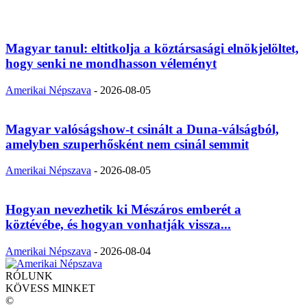
Magyar tanul: eltitkolja a köztársasági elnökjelöltet,
hogy senki ne mondhasson véleményt
Amerikai Népszava
-
2026-08-05
Magyar valóságshow-t csinált a Duna-válságból,
amelyben szuperhősként nem csinál semmit
Amerikai Népszava
-
2026-08-05
Hogyan nevezhetik ki Mészáros emberét a
köztévébe, és hogyan vonhatják vissza...
Amerikai Népszava
-
2026-08-04
RÓLUNK
KÖVESS MINKET
©