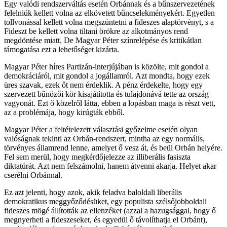
Egy valódi rendszerváltás esetén Orbánnak és a bűnszervezetének
felelniük kellett volna az elkövetett bűncselekményekért. Egyetlen
tollvonással kellett volna megszüntetni a fideszes alaptörvényt, s a
Fideszt be kellett volna tiltani örökre az alkotmányos rend
megdöntése miatt. De Magyar Péter színrelépése és kritikátlan
támogatása ezt a lehetőséget kizárta.
Magyar Péter híres Partizán-interjújában is közölte, mit gondol a
demokráciáról, mit gondol a jogállamról. Azt mondta, hogy ezek
üres szavak, ezek őt nem érdeklik. A pénz érdekelte, hogy egy
szervezett bűnözői kör kisajátította és tulajdonává tette az ország
vagyonát. Ezt ő közelről látta, ebben a lopásban maga is részt vett,
az a problémája, hogy kirúgták ebből.
Magyar Péter a feltételezett választási győzelme esetén olyan
valóságnak tekinti az Orbán-rendszert, mintha az egy normális,
törvényes államrend lenne, amelyet ő vesz át, és beül Orbán helyére.
Fel sem merül, hogy megkérdőjelezze az illiberális fasiszta
diktatúrát. Azt nem felszámolni, hanem átvenni akarja. Helyet akar
cserélni Orbánnal.
Ez azt jelenti, hogy azok, akik feladva baloldali liberális
demokratikus meggyőződésüket, egy populista szélsőjobboldali
fideszes mögé állították az ellenzéket (azzal a hazugsággal, hogy ő
megnyerheti a fideszeseket, és egyedül ő távolíthatja el Orbánt),