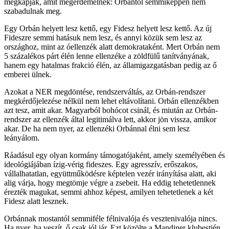
megkapják, amit megérdemelnek: Orbántól semmiképpen nem
szabadulnak meg.
Egy Orbán helyett lesz kettő, egy Fidesz helyett lesz kettő. Az új
Fideszre semmi hatásuk nem lesz, és annyi közük sem lesz az
országhoz, mint az óellenzék alatt demokrataként. Mert Orbán nem
5 százalékos párt élén lenne ellenzéke a zöldfülű tanítványának,
hanem egy hatalmas frakció élén, az államigazgatásban pedig az ő
emberei ülnek.
Azokat a NER megdöntése, rendszerváltás, az Orbán-rendszer
megkérdőjelezése nélkül nem lehet eltávolítani. Orbán ellenzékben
azt tesz, amit akar. Magyarból bohócot csinál, és miután az Orbán-
rendszer az ellenzék által legitimálva lett, akkor jön vissza, amikor
akar. De ha nem nyer, az ellenzéki Orbánnal élni sem lesz
leányálom.
Ráadásul egy olyan kormány támogatójaként, amely személyében és
ideológiájában ízig-vérig fideszes. Egy agresszív, erőszakos,
vállalhatatlan, együttműködésre képtelen vezér irányítása alatt, aki
alig várja, hogy megtömje végre a zsebeit. Ha eddig tehetetlennek
érezték magukat, semmi ahhoz képest, amilyen tehetetlenek a két
Fidesz alatt lesznek.
Orbánnak mostantól semmiféle félnivalója és vesztenivalója nincs.
Ha nyer, ha veszít, ő csak jól jár. Ezt közölte a Mandiner klubestjén.