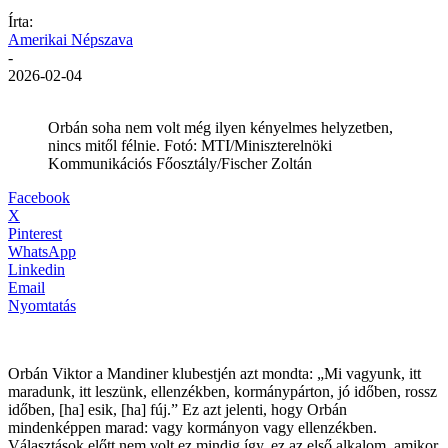
Írta:
Amerikai Népszava
-
2026-02-04
Orbán soha nem volt még ilyen kényelmes helyzetben,
nincs mitől félnie. Fotó: MTI/Miniszterelnöki
Kommunikációs Főosztály/Fischer Zoltán
Facebook
X
Pinterest
WhatsApp
Linkedin
Email
Nyomtatás
Orbán Viktor a Mandiner klubestjén azt mondta: „Mi vagyunk, itt
maradunk, itt leszünk, ellenzékben, kormánypárton, jó időben, rossz
időben, [ha] esik, [ha] fúj.” Ez azt jelenti, hogy Orbán
mindenképpen marad: vagy kormányon vagy ellenzékben.
Választások előtt nem volt ez mindig így, ez az első alkalom, amikor