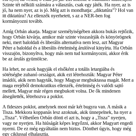
Szinte tét nélküli számára a választás, csak egy játék. Ha nyer, az is
jó, ha nem nyer, az is jó. Még azt is mondhatja: „diktatúra”? Hol van
itt diktatúra? Az ellenzék nyerhetett, s az a NER-ben fog
kormányozni tovább.
Amíg Orbán akarja. Magyar személyiségében akkora bukás rejtőzik,
hogy Orbán kivárja, amikor már szinte visszasírják és könyörögnek
neki, mert baloldali és liberális alternatíva nem lesz, azt Magyar
Péter a baloldal és a liberális értelmiség árulóival kinyírta. Ha Orbán
visszajön, bizonyítva, hogy más nem tud kormányozni, akkor érik
be az árulás gyümölcse.
Ha lehet, ne azok hagyják el elsőként a totális letargiába és
sötétségbe zuhanó országot, akik ezt létrehozták: Magyar Péter
imádói, akik nem hagyták, hogy Magyar megbuktassa magát. Mert a
maga erejéből demokratikus ellenzék, értelmiség és valódi sajtó
mellett, Magyar már régen megbukott volna. De ők mindenen
átsegítették, létrehozva a poklot.
A fideszes poklot, amelynek most már két bugyra van. A másik a
Tisza. Mekkora koppanás lesz azoknak, akik ünnepelnek, ha nyer a
„Tisza”. Vélhetően Orbán dönti el azt is, hogy a „Tisza” nyerjen,
vagy ne nyerjen. Ha hiúságát képes legyőzni, akkor Magyart engedi
nyerni. De ez még egyáltalán nem biztos. Dönthet úgyis, hogy még
egy ciklussal elhalasztja.