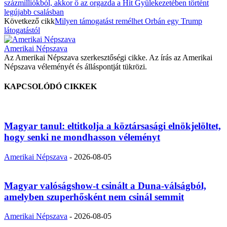
százmilliókból, akkor ő az orgazda a Hit Gyülekezetében történt
legújabb csalásban
Következő cikk
Milyen támogatást remélhet Orbán egy Trump
látogatástól
Amerikai Népszava
Az Amerikai Népszava szerkesztőségi cikke. Az írás az Amerikai
Népszava véleményét és álláspontját tükrözi.
KAPCSOLÓDÓ CIKKEK
Magyar tanul: eltitkolja a köztársasági elnökjelöltet,
hogy senki ne mondhasson véleményt
Amerikai Népszava
-
2026-08-05
Magyar valóságshow-t csinált a Duna-válságból,
amelyben szuperhősként nem csinál semmit
Amerikai Népszava
-
2026-08-05