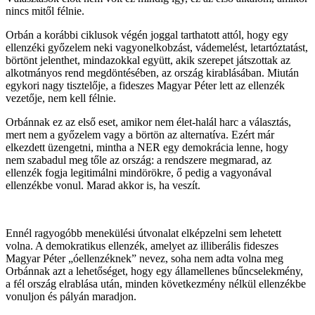
nincs mitől félnie.
Orbán a korábbi ciklusok végén joggal tarthatott attól, hogy egy
ellenzéki győzelem neki vagyonelkobzást, vádemelést, letartóztatást,
börtönt jelenthet, mindazokkal együtt, akik szerepet játszottak az
alkotmányos rend megdöntésében, az ország kirablásában. Miután
egykori nagy tisztelője, a fideszes Magyar Péter lett az ellenzék
vezetője, nem kell félnie.
Orbánnak ez az első eset, amikor nem élet-halál harc a választás,
mert nem a győzelem vagy a börtön az alternatíva. Ezért már
elkezdett üzengetni, mintha a NER egy demokrácia lenne, hogy
nem szabadul meg tőle az ország: a rendszere megmarad, az
ellenzék fogja legitimálni mindörökre, ő pedig a vagyonával
ellenzékbe vonul. Marad akkor is, ha veszít.
Ennél ragyogóbb menekülési útvonalat elképzelni sem lehetett
volna. A demokratikus ellenzék, amelyet az illiberális fideszes
Magyar Péter „óellenzéknek” nevez, soha nem adta volna meg
Orbánnak azt a lehetőséget, hogy egy államellenes bűncselekmény,
a fél ország elrablása után, minden következmény nélkül ellenzékbe
vonuljon és pályán maradjon.