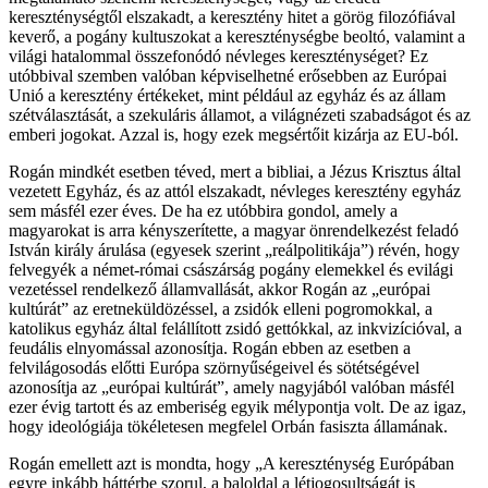
kereszténységtől elszakadt, a keresztény hitet a görög filozófiával
keverő, a pogány kultuszokat a kereszténységbe beoltó, valamint a
világi hatalommal összefonódó névleges kereszténységet? Ez
utóbbival szemben valóban képviselhetné erősebben az Európai
Unió a keresztény értékeket, mint például az egyház és az állam
szétválasztását, a szekuláris államot, a világnézeti szabadságot és az
emberi jogokat. Azzal is, hogy ezek megsértőit kizárja az EU-ból.
Rogán mindkét esetben téved, mert a bibliai, a Jézus Krisztus által
vezetett Egyház, és az attól elszakadt, névleges keresztény egyház
sem másfél ezer éves. De ha ez utóbbira gondol, amely a
magyarokat is arra kényszerítette, a magyar önrendelkezést feladó
István király árulása (egyesek szerint „reálpolitikája”) révén, hogy
felvegyék a német-római császárság pogány elemekkel és evilági
vezetéssel rendelkező államvallását, akkor Rogán az „európai
kultúrát” az eretneküldözéssel, a zsidók elleni pogromokkal, a
katolikus egyház által felállított zsidó gettókkal, az inkvizícióval, a
feudális elnyomással azonosítja. Rogán ebben az esetben a
felvilágosodás előtti Európa szörnyűségeivel és sötétségével
azonosítja az „európai kultúrát”, amely nagyjából valóban másfél
ezer évig tartott és az emberiség egyik mélypontja volt. De az igaz,
hogy ideológiája tökéletesen megfelel Orbán fasiszta államának.
Rogán emellett azt is mondta, hogy „A kereszténység Európában
egyre inkább háttérbe szorul, a baloldal a létjogosultságát is