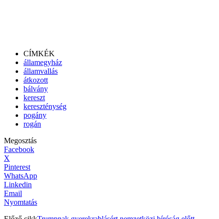
CÍMKÉK
államegyház
államvallás
átkozott
bálvány
kereszt
kereszténység
pogány
rogán
Megosztás
Facebook
X
Pinterest
WhatsApp
Linkedin
Email
Nyomtatás
Előző cikk
Trumpnak gyerekrablásért nemzetközi bíróság előtt