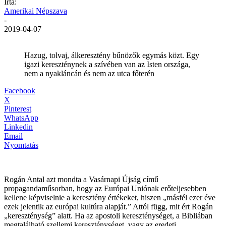
Írta:
Amerikai Népszava
-
2019-04-07
Hazug, tolvaj, álkeresztény bűnözők egymás közt. Egy
igazi kereszténynek a szívében van az Isten országa,
nem a nyakláncán és nem az utca főterén
Facebook
X
Pinterest
WhatsApp
Linkedin
Email
Nyomtatás
Rogán Antal azt mondta a Vasárnapi Újság című
propagandaműsorban, hogy az Európai Uniónak erőteljesebben
kellene képviselnie a keresztény értékeket, hiszen „másfél ezer éve
ezek jelentik az európai kultúra alapját.” Attól függ, mit ért Rogán
„kereszténység” alatt. Ha az apostoli kereszténységet, a Bibliában
megtalálható szellemi kereszténységet, vagy az eredeti