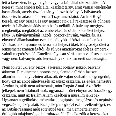
lett a kereszten, hogy magára vegye a bűn által okozott átkot. A
kereszt, mint emberi kéz által készített tárgy, amit vallási jelképként
használnak, amely tisztelet tárgya lesz: bálvány. A bálványok
tisztelete, imádása bűn, sérti a Tízparancsolatot. Amiről Rogán
beszél, az egy ország és egy nemzet átok alá rekesztése és bűnössé
tétele. A bálványimádás nem hatás nélküli. A bálvány megigézi,
megbénítja, megkötözi az embereket, és sátáni köteléket helyez
rájuk. A bálványimádás igézés, boszorkányság, varázslás. Az
elnyomó államhatalom ezekkel béklyóba kötözi az embereket.
Vallásos lelki nyomás és terror alá helyezi őket. Megfosztja őket a
lelkiismeret szabadságától, és súlyos akadályokat épít az emberek
valódi megtérése elé. Emellett súlyosan sérti a nem vallásos emberek
vagy nem bálványimádó keresztények lelkiismereti szabadságát.
Nem folytatjuk, egy biztos: a kereszt pogány jelkép, bálvány,
átkozott. E tekintetben pontos megjelenítője Orbán fasiszta
államának, amely szintén átkozott, de vajon szabad-e megengedni,
hogy ezt az átkot ráhelyezzék az egész országra, az egész nemzetre?
Azokra is, akik nem átkozottak, mint Rogán Antal. Az efféle
jelképek nem ártalmatlanok, ugyanazt a sötét elnyomást hozzák egy
országra, mint az Iszlám Állam kezében a muszlim jelképek.
Ugyanazt a gyilkolást, mészárlást, jogtiprást, megalázást és népirtást
végezték e jelkép alatt. Ez a jelkép megidézi ezt a szellemiséget, és
az Orbán-rezsimet még sötétebbé teszi, még embertelenebb,
ördögibb tulajdonságokkal ruházza fel. Ha elkezdik a kereszteket