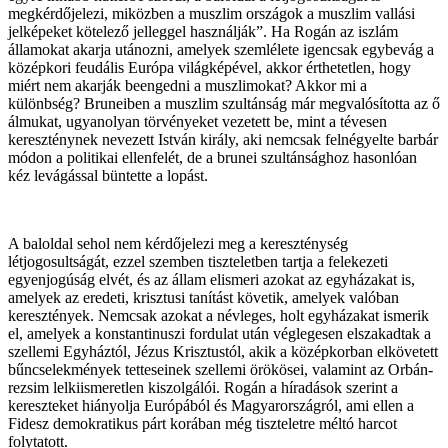
megkérdőjelezi, miközben a muszlim országok a muszlim vallási
jelképeket kötelező jelleggel használják”. Ha Rogán az iszlám
államokat akarja utánozni, amelyek szemlélete igencsak egybevág a
középkori feudális Európa világképével, akkor érthetetlen, hogy
miért nem akarják beengedni a muszlimokat? Akkor mi a
különbség? Bruneiben a muszlim szultánság már megvalósította az ő
álmukat, ugyanolyan törvényeket vezetett be, mint a tévesen
kereszténynek nevezett István király, aki nemcsak felnégyelte barbár
módon a politikai ellenfelét, de a brunei szultánsághoz hasonlóan
kéz levágással büntette a lopást.
A baloldal sehol nem kérdőjelezi meg a kereszténység
létjogosultságát, ezzel szemben tiszteletben tartja a felekezeti
egyenjogúság elvét, és az állam elismeri azokat az egyházakat is,
amelyek az eredeti, krisztusi tanítást követik, amelyek valóban
keresztények. Nemcsak azokat a névleges, holt egyházakat ismerik
el, amelyek a konstantinuszi fordulat után véglegesen elszakadtak a
szellemi Egyháztól, Jézus Krisztustól, akik a középkorban elkövetett
bűncselekmények tetteseinek szellemi örökösei, valamint az Orbán-
rezsim lelkiismeretlen kiszolgálói. Rogán a híradások szerint a
kereszteket hiányolja Európából és Magyarországról, ami ellen a
Fidesz demokratikus párt korában még tiszteletre méltó harcot
folytatott.