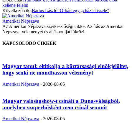
kellene felelni
Következő cikk
Bartus László: Orbán egy „cházir fiszele”
Amerikai Népszava
Az Amerikai Népszava szerkesztőségi cikke. Az írás az Amerikai
Népszava véleményét és álláspontját tükrözi.
KAPCSOLÓDÓ CIKKEK
Magyar tanul: eltitkolja a köztársasági elnökjelöltet,
hogy senki ne mondhasson véleményt
Amerikai Népszava
-
2026-08-05
Magyar valóságshow-t csinált a Duna-válságból,
amelyben szuperhősként nem csinál semmit
Amerikai Népszava
-
2026-08-05