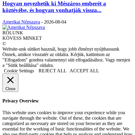
Hogyan nevezhetik ki Mészáros emberét a
köztévébe, és hogyan vonhatják vissza...
Amerikai Népszava
-
2026-08-04
RÓLUNK
KÖVESS MINKET
©
Website-unk sütiket használ, hogy jobb élményt nyújthassunk
Önnek, amikor visszatér az oldalra. Kérjük, kattintson az
"Elfogadom" gombra valamennyi süti elfogadásához. Vagy menjen
a "Sütik beállítása" oldalra.
Cookie Settings
REJECT ALL
ACCEPT ALL
Close
Privacy Overview
This website uses cookies to improve your experience while you
navigate through the website. Out of these, the cookies that are
categorized as necessary are stored on your browser as they are
essential for the working of basic functionalities of the website. We
also use third-party cookies that help us analyze and understand how