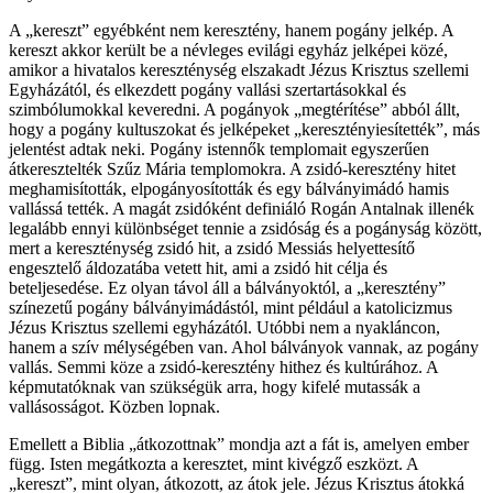
A „kereszt” egyébként nem keresztény, hanem pogány jelkép. A
kereszt akkor került be a névleges evilági egyház jelképei közé,
amikor a hivatalos kereszténység elszakadt Jézus Krisztus szellemi
Egyházától, és elkezdett pogány vallási szertartásokkal és
szimbólumokkal keveredni. A pogányok „megtérítése” abból állt,
hogy a pogány kultuszokat és jelképeket „keresztényiesítették”, más
jelentést adtak neki. Pogány istennők templomait egyszerűen
átkeresztelték Szűz Mária templomokra. A zsidó-keresztény hitet
meghamisították, elpogányosították és egy bálványimádó hamis
vallássá tették. A magát zsidóként definiáló Rogán Antalnak illenék
legalább ennyi különbséget tennie a zsidóság és a pogányság között,
mert a kereszténység zsidó hit, a zsidó Messiás helyettesítő
engesztelő áldozatába vetett hit, ami a zsidó hit célja és
beteljesedése. Ez olyan távol áll a bálványoktól, a „keresztény”
színezetű pogány bálványimádástól, mint például a katolicizmus
Jézus Krisztus szellemi egyházától. Utóbbi nem a nyakláncon,
hanem a szív mélységében van. Ahol bálványok vannak, az pogány
vallás. Semmi köze a zsidó-keresztény hithez és kultúrához. A
képmutatóknak van szükségük arra, hogy kifelé mutassák a
vallásosságot. Közben lopnak.
Emellett a Biblia „átkozottnak” mondja azt a fát is, amelyen ember
függ. Isten megátkozta a keresztet, mint kivégző eszközt. A
„kereszt”, mint olyan, átkozott, az átok jele. Jézus Krisztus átokká