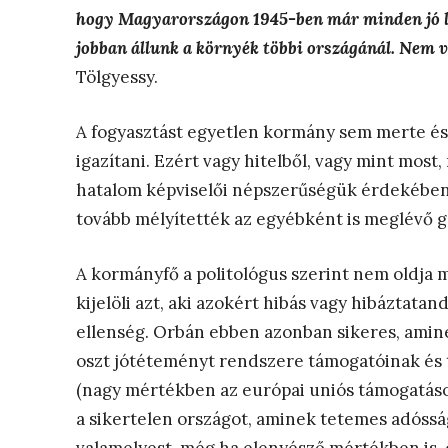
hogy Magyarországon 1945-ben már minden jó les
jobban állunk a környék többi országánál. Nem v
Tölgyessy.
A fogyasztást egyetlen kormány sem merte és 
igazítani. Ezért vagy hitelből, vagy mint mos
hatalom képviselői népszerűségük érdekében
tovább mélyítették az egyébként is meglévő 
A kormányfő a politológus szerint nem oldja 
kijelöli azt, aki azokért hibás vagy hibáztata
ellenség. Orbán ebben azonban sikeres, amin
oszt jótéteményt rendszere támogatóinak és t
(nagy mértékben az európai uniós támogatásokb
a sikertelen országot, aminek tetemes adóssá