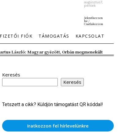
augusztus7,
péntek
Jelentkezzen
be /
Csatlakozzon
FIZETŐI FIÓK
TÁMOGATÁS
KAPCSOLAT
artus László: Magyar győzött, Orbán megmenekült
Keresés
Keresés
Tetszett a cikk? Küldjön támogatást QR kóddal!
Iratkozzon fel hírlevelünkre