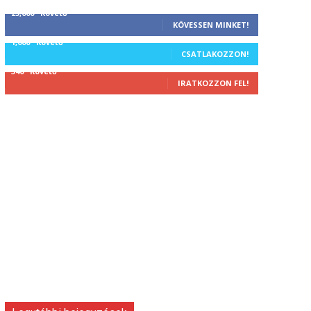
25,000
Követő
KÖVESSEN MINKET!
1,000
Követő
CSATLAKOZZON!
340
Követő
IRATKOZZON FEL!