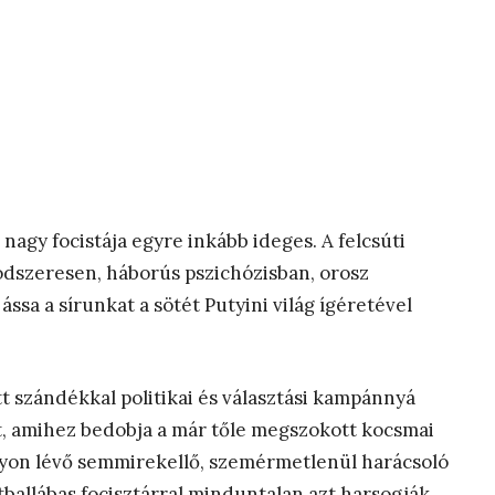
nagy focistája egyre inkább ideges. A felcsúti
dszeresen, háborús pszichózisban, orosz
sa a sírunkat a sötét Putyini világ ígéretével
 szándékkal politikai és választási kampánnyá
t, amihez bedobja a már tőle megszokott kocsmai
yon lévő semmirekellő, szemérmetlenül harácsoló
tballábas focisztárral minduntalan azt harsogják,