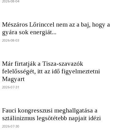
2026-08-04
Mészáros Lőrinccel nem az a baj, hogy a
gyára sok energiát...
2026-08-03
Már firtatják a Tisza-szavazók
felelősségét, itt az idő figyelmeztetni
Magyart
2026-07-31
Fauci kongresszusi meghallgatása a
sztálinizmus legsötétebb napjait idézi
2026-07-30