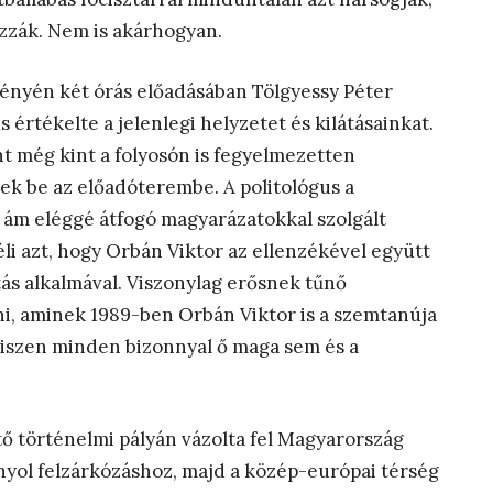
zzák. Nem is akárhogyan.
vényén két órás előadásában Tölgyessy Péter
 értékelte a jelenlegi helyzetet és kilátásainkat.
t még kint a folyosón is fegyelmezetten
tek be az előadóterembe. A politológus a
i, ám eléggé átfogó magyarázatokkal szolgált
li azt, hogy Orbán Viktor az ellenzékével együtt
tás alkalmával. Viszonylag erősnek tűnő
, aminek 1989-ben Orbán Viktor is a szemtanúja
, hiszen minden bizonnyal ő maga sem és a
tő történelmi pályán vázolta fel Magyarország
anyol felzárkózáshoz, majd a közép-európai térség