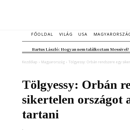
FŐOLDAL
VILÁG
USA
MAGYARORSZÁ
Bartus László: Hogyan nem találkoztam Messivel?
Kezdőlap
Magyarország
Tölgyessy: Orbán rendszere egy siker
Magyarország
Tölgyessy: Orbán r
sikertelen országot 
tartani