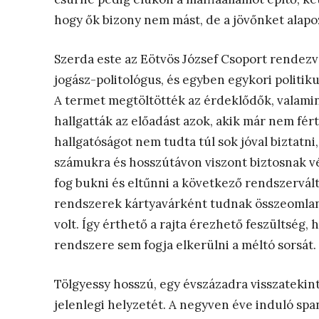
hogy ők bizony nem mást, de a jövőnket alapo
Szerda este az Eötvös József Csoport rendez
jogász-politológus, és egyben egykori politikus
A termet megtöltötték az érdeklődők, valamin
hallgatták az előadást azok, akik már nem fér
hallgatóságot nem tudta túl sok jóval biztatn
számukra és hosszútávon viszont biztosnak vé
fog bukni és eltűnni a következő rendszervál
rendszerek kártyavárként tudnak összeomlani
volt. Így érthető a rajta érezhető feszültség
rendszere sem fogja elkerülni a méltó sorsát.
Tölgyessy hosszú, egy évszázadra visszatekin
jelenlegi helyzetét. A negyven éve induló sp