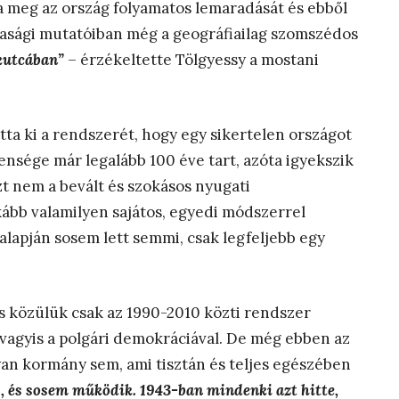
ta meg az ország folyamatos lemaradását és ebből
asági mutatóiban még a geográfiailag szomszédos
kutcában”
– érzékeltette Tölgyessy a mostani
tta ki a rendszerét, hogy egy sikertelen országot
ensége már legalább 100 éve tart, azóta igyekszik
t nem a bevált és szokásos nyugati
bb valamilyen sajátos, egyedi módszerrel
 alapján sosem lett semmi, csak legfeljebb egy
 és közülük csak az 1990-2010 közti rendszer
vagyis a polgári demokráciával. De még ebben az
an kormány sem, ami tisztán és teljes egészében
, és sosem működik. 1943-ban mindenki azt hitte,