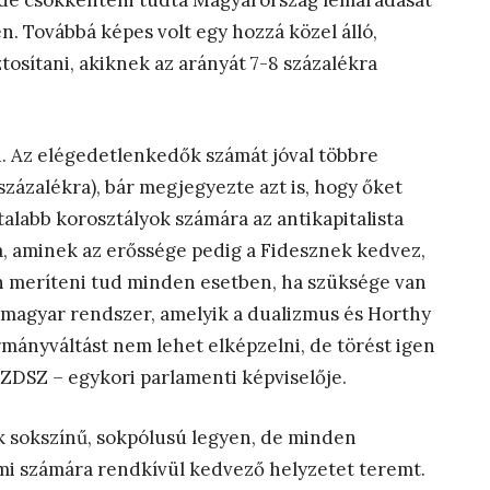
 de csökkenteni tudta Magyarország lemaradását
n. Továbbá képes volt egy hozzá közel álló,
ztosítani, akiknek az arányát 7-8 százalékra
. Az elégedetlenkedők számát jóval többre
százalékra), bár megjegyezte azt is, hogy őket
talabb korosztályok számára az antikapitalista
va, aminek az erőssége pedig a Fidesznek kedvez,
án meríteni tud minden esetben, ha szüksége van
i magyar rendszer, amelyik a dualizmus és Horthy
rmányváltást nem lehet elképzelni, de törést igen
 SZDSZ – egykori parlamenti képviselője.
ék sokszínű, sokpólusú legyen, de minden
 ami számára rendkívül kedvező helyzetet teremt.