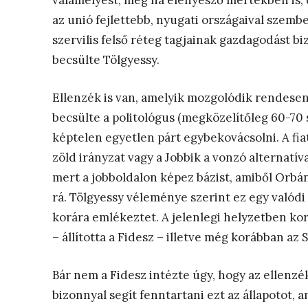
valamelyest, még ha elenyésző mértékben is,
az unió fejlettebb, nyugati országaival szembe
szervilis felső réteg tagjainak gazdagodást bi
becsülte Tölgyessy.
Ellenzék is van, amelyik mozgolódik rendesen
becsülte a politológus (megközelítőleg 60-70 
képtelen egyetlen párt egybekovácsolni. A fia
zöld irányzat vagy a Jobbik a vonzó alternatí
mert a jobboldalon képez bázist, amiből Orb
rá. Tölgyessy véleménye szerint ez egy valód
korára emlékeztet. A jelenlegi helyzetben ko
– állította a Fidesz – illetve még korábban az
Bár nem a Fidesz intézte úgy, hogy az ellenz
bizonnyal segít fenntartani ezt az állapotot,