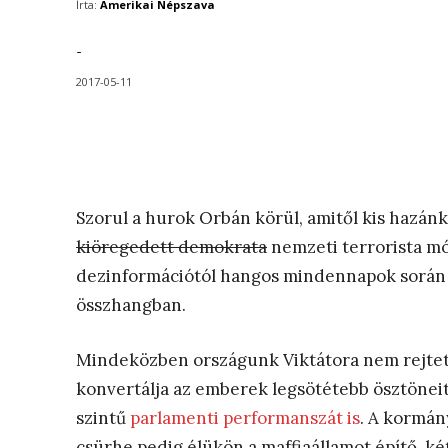
Írta:
Amerikai Népszava
-
2017-05-11
Szorul a hurok Orbán körül, amitől kis hazánk 
kiöregedett demokrata
nemzeti terrorista mó
dezinformációtól hangos mindennapok során ás
összhangban.
Mindeközben országunk Viktátora nem rejtett
konvertálja az emberek legsötétebb ösztönei
szintű
parlamenti performanszát is
. A kormán
csürhe pedig élükön a maffiaállamot építő, ké