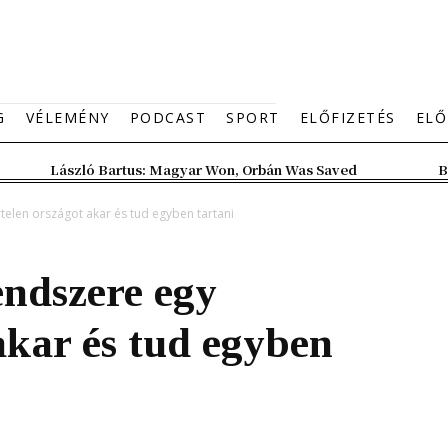
G
VÉLEMÉNY
PODCAST
SPORT
ELŐFIZETÉS
ELŐ
László Bartus: Magyar Won, Orbán Was Saved
B
telen országot akar és tud egyben tartani
endszere egy
akar és tud egyben