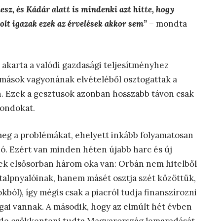
z, és Kádár alatt is mindenki azt hitte, hogy
olt igazak ezek az érvelések akkor sem”
– mondta
akarta a valódi gazdasági teljesítményhez
t, mások vagyonának elvételéből osztogattak a
. Ezek a gesztusok azonban hosszabb távon csak
gondokat.
meg a problémákat, ehelyett inkább folyamatosan
ndó. Ezért van minden héten újabb harc és új
ek elsősorban három oka van: Orbán nem hitelből
alpnyalóinak, hanem másét osztja szét közöttük,
ól), így mégis csak a piacról tudja finanszírozni
gai vannak. A második, hogy az elmúlt hét évben