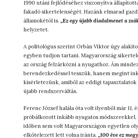
1990 utáni fejlődéséhez viszonyítva állapítot
fakadó sikertelenségét. Hazánk elmarad gazd
államokétól is.
„Ez egy újabb diadalmenet a zsá
helyzetet.
A politológus szerint Orbán Viktor úgy alakíto
egyben tudjon tartani. Magyarország sikertel
az ország felzárkózni a nyugathoz. Ám mindez
berendezkedéssel tesszük, hanem megint inká
kísérletezünk, amiből az eddigi tapasztalatok
újabb rendszerváltás.
Ferenc József halála óta volt ilyenből már 11,
próbálkozott inkább nyugatos módszerekkel, 
időben sem volt Magyarországon egyetlen oly
elkötelezett lett volna iránta.
„100 éve ez megy