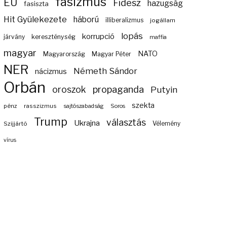
fasizmus
EU
Fidesz
hazugság
fasiszta
Hit Gyülekezete
háború
illiberalizmus
jogállam
lopás
korrupció
járvány
kereszténység
maffia
magyar
NATO
Magyarország
Magyar Péter
NER
Németh Sándor
nácizmus
Orbán
propaganda
oroszok
Putyin
szekta
pénz
rasszizmus
sajtószabadság
Soros
Trump
választás
Ukrajna
Szijjártó
Vélemény
vírus