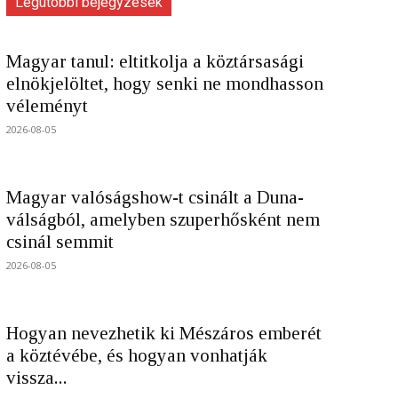
Legutóbbi bejegyzések
Magyar tanul: eltitkolja a köztársasági
elnökjelöltet, hogy senki ne mondhasson
véleményt
2026-08-05
Magyar valóságshow-t csinált a Duna-
válságból, amelyben szuperhősként nem
csinál semmit
2026-08-05
Hogyan nevezhetik ki Mészáros emberét
a köztévébe, és hogyan vonhatják
vissza...