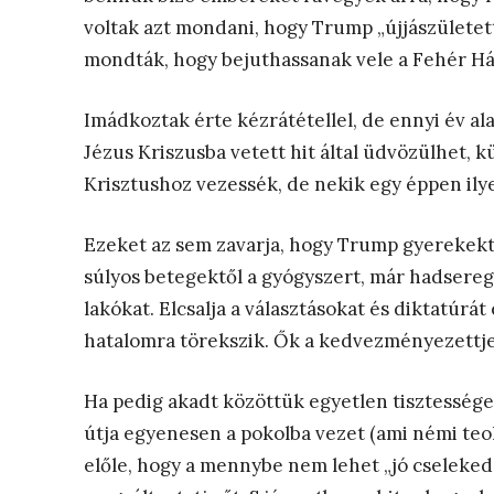
voltak azt mondani, hogy Trump „újjászülete
mondták, hogy bejuthassanak vele a Fehér Há
Imádkoztak érte kézrátétellel, de ennyi év a
Jézus Kriszusba vetett hit által üdvözülhet, k
Krisztushoz vezessék, de nekik egy éppen ily
Ezeket az sem zavarja, hogy Trump gyerekektő
súlyos betegektől a gyógyszert, már hadsereg
lakókat. Elcsalja a választásokat és diktatúrát
hatalomra törekszik. Ők a kedvezményezettje
Ha pedig akadt közöttük egyetlen tisztesség
útja egyenesen a pokolba vezet (ami némi teoló
előle, hogy a mennybe nem lehet „jó cselekede