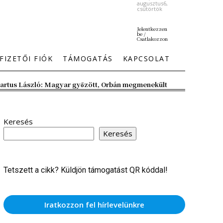
augusztus6,
csütörtök
Jelentkezzen
be /
Csatlakozzon
FIZETŐI FIÓK
TÁMOGATÁS
KAPCSOLAT
artus László: Magyar győzött, Orbán megmenekült
Keresés
Keresés
Tetszett a cikk? Küldjön támogatást QR kóddal!
Iratkozzon fel hírlevelünkre