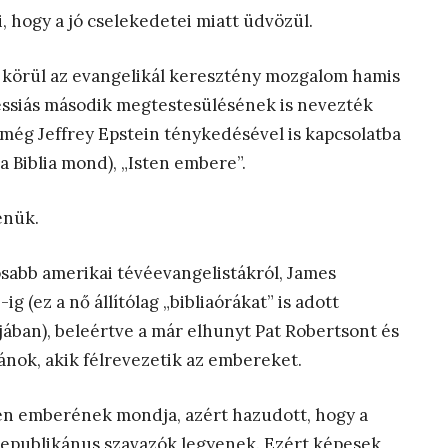
i, hogy a jó cselekedetei miatt üdvözül.
 körül az evangelikál keresztény mozgalom hamis
messiás második megtestesülésének is nevezték
 még Jeffrey Epstein ténykedésével is kapcsolatba
 Biblia mond), „Isten embere”.
enük.
sabb amerikai tévéevangelistákról, James
 (ez a nő állítólag „bibliaórákat” is adott
jában), beleértve a már elhunyt Pat Robertsont és
tánok, akik félrevezetik az embereket.
ten emberének mondja, azért hazudott, hogy a
republikánus szavazók legyenek. Ezért képesek