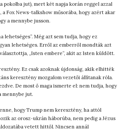
t a pokolba jut), mert két napja korán reggel azzal
a, a Fox News-talkshow műsorába, hogy azért akar
ogy a mennybe jusson.
a lehetséges”. Még azt sem tudja, hogy ez
gyan lehetséges. Erről az emberről mondták azt
álasztottja, „Isten embere”, akit az Isten küldött.
resztény. Ez csak azoknak újdonság, akik elhitték
táns keresztény mozgalom vezetői állítanak róla.
kezdve. De most ő maga ismerte el: nem tudja, hogy
a mennybe jut.
 lenne, hogy Trump nem keresztény, ha attól
kozik az orosz-ukrán háborúba, nem pedig a Jézus
ldozatába vetett hittől. Nincsen annál