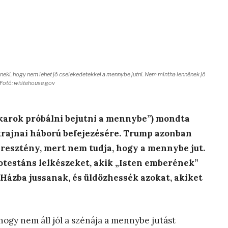
eki, hogy nem lehet jó cselekedetekkel a mennybe jutni. Nem mintha lennének jó
 Fotó: whitehouse.gov
akarok próbálni bejutni a mennybe”) mondta
ukrajnai háború befejezésére. Trump azonban
resztény, mert nem tudja, hogy a mennybe jut.
rotestáns lelkészeket, akik „Isten emberének”
Házba jussanak, és üldözhessék azokat, akiket
 hogy nem áll jól a szénája a mennybe jutást