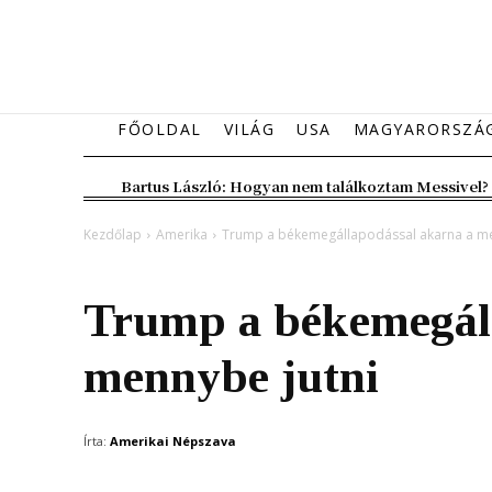
FŐOLDAL
VILÁG
USA
MAGYARORSZÁ
Bartus László: Hogyan nem találkoztam Messivel?
Kezdőlap
Amerika
Trump a békemegállapodással akarna a me
Amerika
Belföld
Trump a békemegáll
mennybe jutni
Írta:
Amerikai Népszava