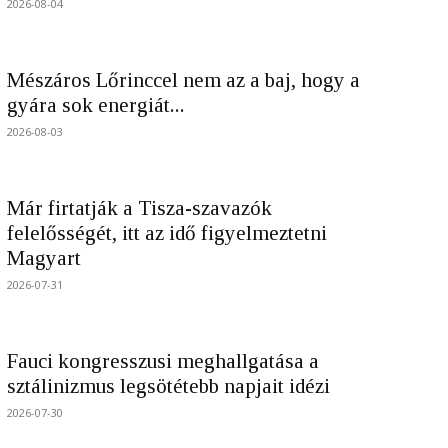
2026-08-04
Mészáros Lőrinccel nem az a baj, hogy a
gyára sok energiát...
2026-08-03
Már firtatják a Tisza-szavazók
felelősségét, itt az idő figyelmeztetni
Magyart
2026-07-31
Fauci kongresszusi meghallgatása a
sztálinizmus legsötétebb napjait idézi
2026-07-30