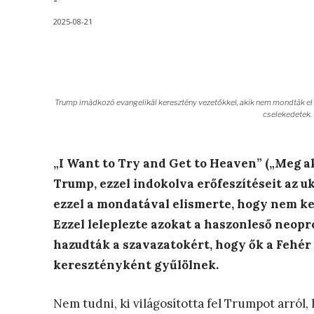
-
2025-08-21
Trump imádkozó evangelikál keresztény vezetőkkel, akik nem mondták el n
cselekedetek.
„I Want to Try and Get to Heaven” („Meg 
Trump, ezzel indokolva erőfeszítéseit az 
ezzel a mondatával elismerte, hogy nem ke
Ezzel leleplezte azokat a haszonleső neop
hazudták a szavazatokért, hogy ők a Fehér 
keresztényként gyűlölnek.
Nem tudni, ki világosította fel Trumpot arról,