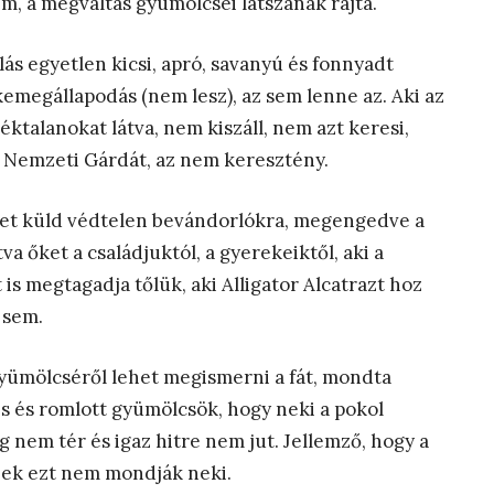
lem, a megváltás gyümölcsei látszanak rajta.
s egyetlen kicsi, apró, savanyú és fonnyadt
emegállapodás (nem lesz), az sem lenne az. Aki az
éktalanokat látva, nem kiszáll, nem azt keresi,
a Nemzeti Gárdát, az nem keresztény.
eket küld védtelen bevándorlókra, megengedve a
a őket a családjuktól, a gyerekeiktől, aki a
s megtagadja tőlük, aki Alligator Alcatrazt hoz
 sem.
Gyümölcséről lehet megismerni a fát, mondta
s és romlott gyümölcsök, hogy neki a pokol
 nem tér és igaz hitre nem jut. Jellemző, hogy a
zek ezt nem mondják neki.