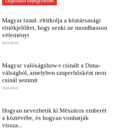
Legutóbbi bejegyzések
Magyar tanul: eltitkolja a köztársasági
elnökjelöltet, hogy senki ne mondhasson
véleményt
2026-08-05
Magyar valóságshow-t csinált a Duna-
válságból, amelyben szuperhősként nem
csinál semmit
2026-08-05
Hogyan nevezhetik ki Mészáros emberét
a köztévébe, és hogyan vonhatják
vissza...