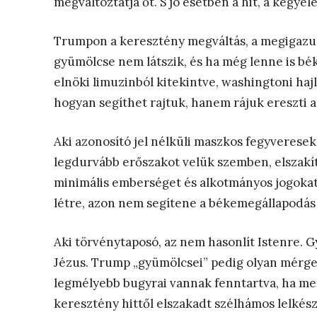
megváltoztatja őt. S jó esetben a hit, a kegye
Trumpon a keresztény megváltás, a megigazulá
gyümölcse nem látszik, és ha még lenne is bék
elnöki limuzinból kitekintve, washingtoni hajl
hogyan segíthet rajtuk, hanem rájuk ereszti 
Aki azonosító jel nélküli maszkos fegyveres
legdurvább erőszakot velük szemben, elszakítv
minimális emberséget és alkotmányos jogokat i
létre, azon nem segítene a békemegállapodás
Aki törvénytaposó, az nem hasonlít Istenre. 
Jézus. Trump „gyümölcsei” pedig olyan mérge
legmélyebb bugyrai vannak fenntartva, ha meg
keresztény hittől elszakadt szélhámos lelkés