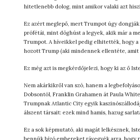
hitetlenebb dolog, mint amikor valaki azt hisz
Ez azért meglepő, mert Trumpot úgy dongják
prófétái, mint döghúst a legyek, akik már a 
Trumpot. A híveikkel pedig elhitették, hogy a
hozott Trump (aki mindennek ellentéte, amit a
Ez még azt is megkérdőjelezi, hogy ki az ő Ist
Nem akárkikről van szó, hanem a legbefolyáso
Dobsontól, Franklin Grahamen át Paula White-ig
Trumpnak Atlantic City egyik kaszinószállodá
álszent társait: ezek mind hamis, hazug sarla
Ez a sok képmutató, aki magát lelkésznek, Is
bennük bízó embereket rávegyék arra, hogy 