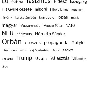
fasizmus
EU
Fidesz
hazugság
fasiszta
Hit Gyülekezete
háború
illiberalizmus
jogállam
lopás
korrupció
járvány
kereszténység
maffia
magyar
NATO
Magyarország
Magyar Péter
NER
Németh Sándor
nácizmus
Orbán
propaganda
oroszok
Putyin
szekta
pénz
rasszizmus
sajtószabadság
Soros
Trump
választás
Ukrajna
Szijjártó
Vélemény
vírus