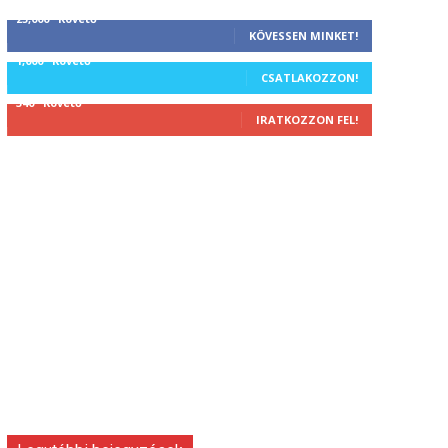
25,000
Követő
KÖVESSEN MINKET!
1,000
Követő
CSATLAKOZZON!
340
Követő
IRATKOZZON FEL!