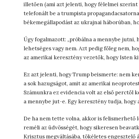
illetően (ami azt jelenti, hogy félelmei szerin
telefonált be a trumpista propagandacsatorn
békemegállapodást az ukrajnai háborúban, h
Úgy fogalmazott: „próbálna a mennybe jutni, h
lehetséges vagy nem. Azt pedig főleg nem, ho
az amerikai keresztény vezetők, hogy Isten kiv
Ez azt jelenti, hogy Trump beismerte: nem ke
a sok hazugságot, amit az amerikai neoprotes
Számunkra ez evidencia volt az első perctől 
a mennybe jut-e. Egy keresztény tudja, hogy 
De ha nem tette volna, akkor is felismerhető
reméli az üdvösségét, hogy sikeresen beavat
Krisztus megváltásába, tökéletes engesztelő á