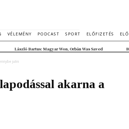
G
VÉLEMÉNY
PODCAST
SPORT
ELŐFIZETÉS
ELŐ
László Bartus: Magyar Won, Orbán Was Saved
B
nnybe jutni
apodással akarna a