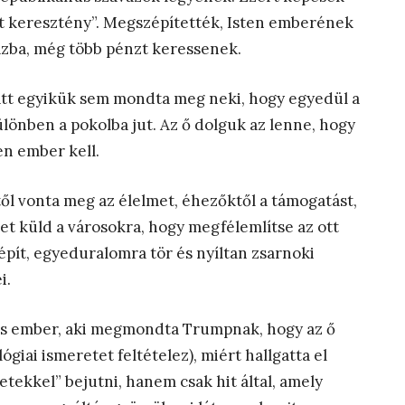
tt keresztény”. Megszépítették, Isten emberének
zba, még több pénzt keressenek.
latt egyikük sem mondta meg neki, hogy egyedül a
ülönben a pokolba jut. Az ő dolguk az lenne, hogy
en ember kell.
l vonta meg az élelmet, éhezőktől a támogatást,
et küld a városokra, hogy megfélemlítse az ott
 épít, egyeduralomra tör és nyíltan zsarnoki
i.
es ember, aki megmondta Trumpnak, hogy az ő
giai ismeretet feltételez), miért hallgatta el
tekkel” bejutni, hanem csak hit által, amely