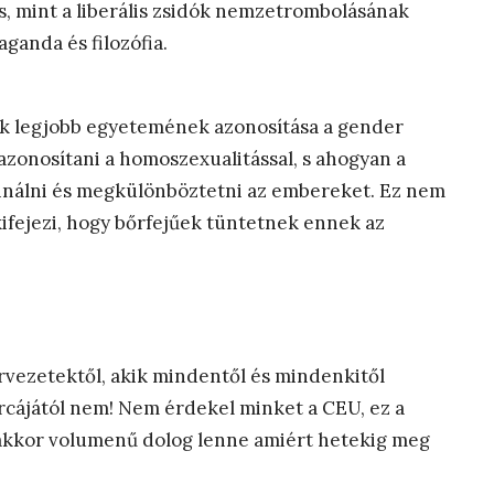
s, mint a liberális zsidók nemzetrombolásának
ganda és filozófia.
gyik legjobb egyetemének azonosítása a gender
azonosítani a homoszexualitással, s ahogyan a
minálni és megkülönböztetni az embereket. Ez nem
kifejezi, hogy bőrfejűek tüntetnek ennek az
ervezetek
től, akik mindentől és mindenkitől
rcájától nem! Nem érdekel minket a CEU, ez a
 akkor volumenű dolog lenne amiért hetekig meg