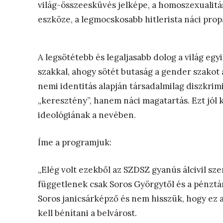
világ-összeesküvés jelképe, a homoszexualitá
eszköze, a legmocskosabb hitlerista náci propa
A legsötétebb és legaljasabb dolog a világ e
szakkal, ahogy sötét butaság a gender szakot 
nemi identitás alapján társadalmilag diszkri
„keresztény”, hanem náci magatartás. Ezt jól 
ideológiának a nevében.
Íme a programjuk:
„Elég volt ezekből az SZDSZ gyanús álcivil sz
függetlenek csak Soros Györgytől és a pénztá
Soros janicsárképző és nem hisszük, hogy ez
kell bénítani a belvárost.