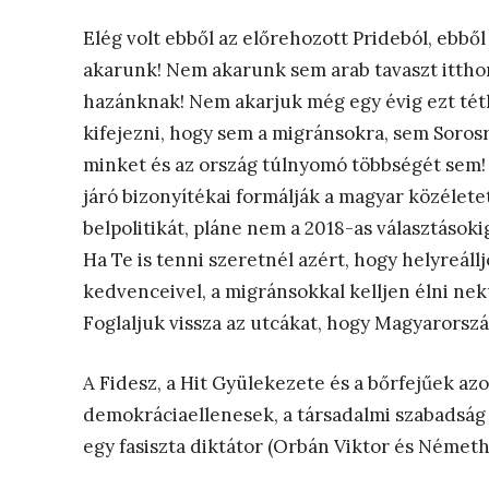
Elég volt ebből az előrehozott Prideból, ebből
akarunk! Nem akarunk sem arab tavaszt itthon
hazánknak! Nem akarjuk még egy évig ezt tét
kifejezni, hogy sem a migránsokra, sem Soros
minket és az ország túlnyomó többségét sem!
járó bizonyítékai formálják a magyar közéletet
belpolitikát, pláne nem a 2018-as választásoki
Ha Te is tenni szeretnél azért, hogy helyreáll
kedvenceivel, a migránsokkal kelljen élni nek
Foglaljuk vissza az utcákat, hogy Magyarorsz
A Fidesz, a Hit Gyülekezete és a bőrfejűek az
demokráciaellenesek, a társadalmi szabadság e
egy fasiszta diktátor (Orbán Viktor és Németh