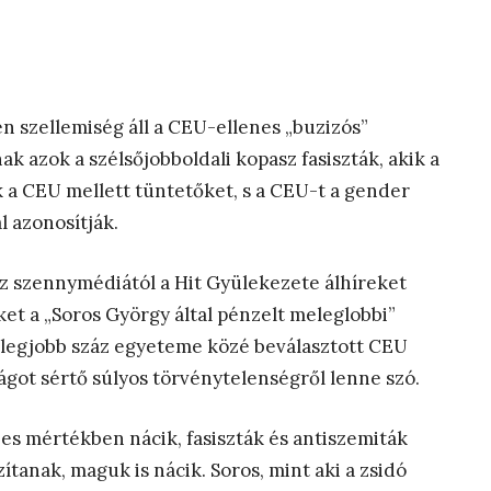
n szellemiség áll a CEU-ellenes „buzizós”
 azok a szélsőjobboldali kopasz fasiszták, akik a
a CEU mellett tüntetőket, s a CEU-t a gender
l azonosítják.
z szennymédiától a Hit Gyülekezete álhíreket
et a „Soros György által pénzelt meleglobbi”
ág legjobb száz egyeteme közé beválasztott CEU
got sértő súlyos törvénytelenségről lenne szó.
es mértékben nácik, fasiszták és antiszemiták
szítanak, maguk is nácik. Soros, mint aki a zsidó