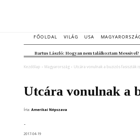
FŐOLDAL
VILÁG
USA
MAGYARORSZÁ
Bartus László: Hogyan nem találkoztam Messivel?
Kezdőlap
Magyarország
Utcára vonulnak a buzizós fasiszták i
Magyarország
Utcára vonulnak a bu
Írta:
Amerikai Népszava
-
2017-04-19