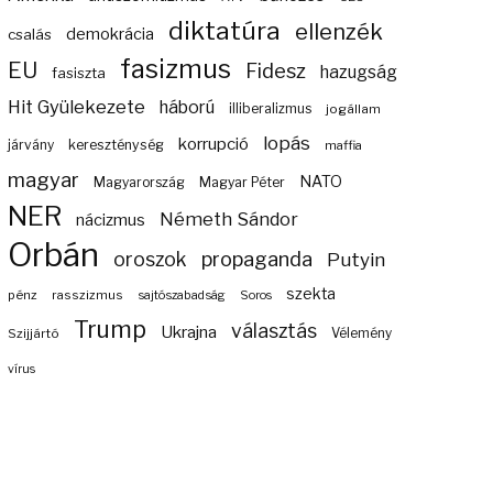
diktatúra
ellenzék
demokrácia
csalás
fasizmus
EU
Fidesz
hazugság
fasiszta
Hit Gyülekezete
háború
illiberalizmus
jogállam
lopás
korrupció
járvány
kereszténység
maffia
magyar
NATO
Magyarország
Magyar Péter
NER
Németh Sándor
nácizmus
Orbán
propaganda
oroszok
Putyin
szekta
pénz
rasszizmus
sajtószabadság
Soros
Trump
választás
Ukrajna
Szijjártó
Vélemény
vírus