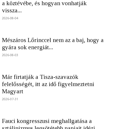
a köztévébe, és hogyan vonhatják
vissza...
2026-08-04
Mészáros Lőrinccel nem az a baj, hogy a
gyára sok energiát...
2026-08-03
Már firtatják a Tisza-szavazók
felelősségét, itt az idő figyelmeztetni
Magyart
2026-07-31
Fauci kongresszusi meghallgatása a
sztálinizmus legsötétebb napjait idézi