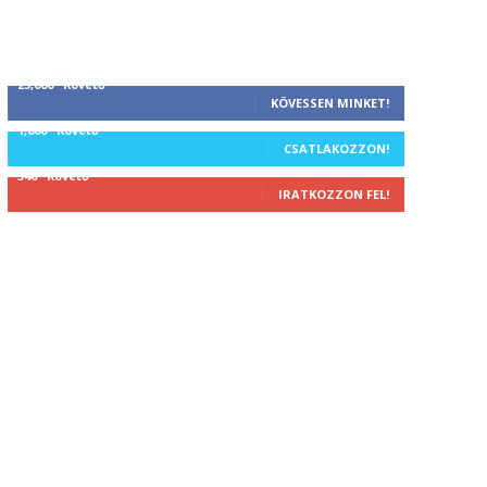
25,000
Követő
KÖVESSEN MINKET!
1,000
Követő
CSATLAKOZZON!
340
Követő
IRATKOZZON FEL!