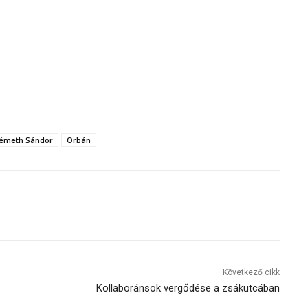
émeth Sándor
Orbán
Következő cikk
Kollaboránsok vergődése a zsákutcában