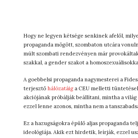
Hogy ne legyen kétsége senkinek afelől, milye
propaganda mögött, szombaton utcára vonulnak
múlt szombati rendezvényen már provokáltak 
szakkal, a gender szakot a homoszexuálisokka
A goebbelsi propaganda nagymesterei a Fides
terjesztő
hálózatáig
a CEU melletti tüntetések
akciójának próbálják beállítani, mintha a vil
ezzel lenne azonos, mintha nem a tanszabadsá
Ez a hazugságokra épülő aljas propaganda telj
ideológiája. Akik ezt hirdetik, leírják, ezzel u