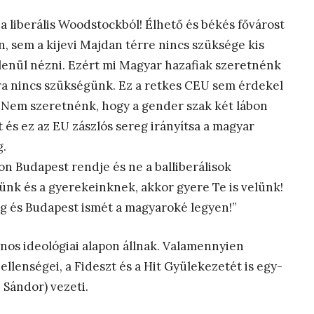
 a liberális Woodstockból! Élhető és békés fővárost
, sem a kijevi Majdan térre nincs szüksége kis
lenül nézni. Ezért mi Magyar hazafiak szeretnénk
ra nincs szükségünk. Ez a retkes CEU sem érdekel
 Nem szeretnénk, hogy a gender szak két lábon
 és ez az EU zászlós sereg irányítsa a magyar
g.
jon Budapest rendje és ne a balliberálisok
ünk és a gyerekeinknek, akkor gyere Te is velünk!
ág és Budapest ismét a magyaroké legyen!”
onos ideológiai alapon állnak. Valamennyien
llenségei, a Fideszt és a Hit Gyülekezetét is egy-
 Sándor) vezeti.