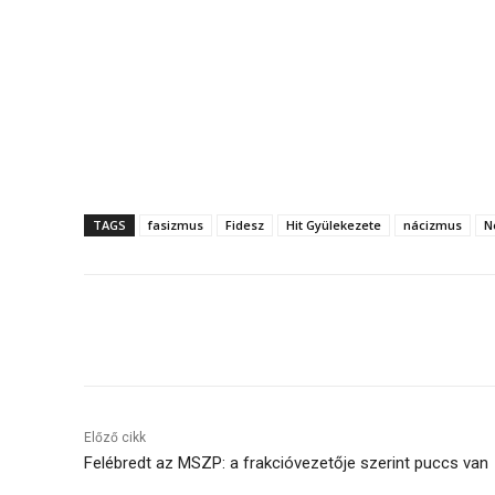
TAGS
fasizmus
Fidesz
Hit Gyülekezete
nácizmus
N
Megosztás
Előző cikk
Felébredt az MSZP: a frakcióvezetője szerint puccs van