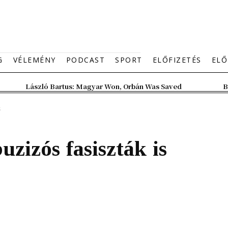
G
VÉLEMÉNY
PODCAST
SPORT
ELŐFIZETÉS
ELŐ
László Bartus: Magyar Won, Orbán Was Saved
B
s
zizós fasiszták is