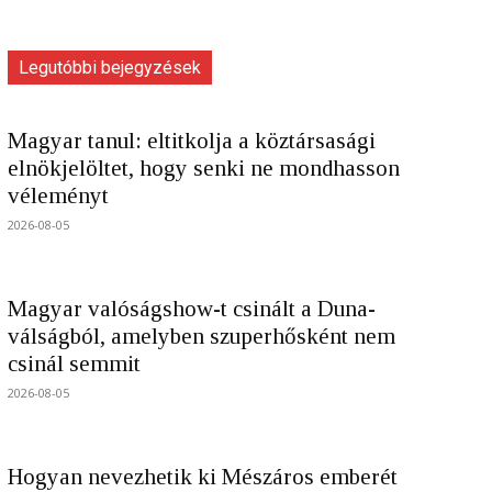
Legutóbbi bejegyzések
Magyar tanul: eltitkolja a köztársasági
elnökjelöltet, hogy senki ne mondhasson
véleményt
2026-08-05
Magyar valóságshow-t csinált a Duna-
válságból, amelyben szuperhősként nem
csinál semmit
2026-08-05
Hogyan nevezhetik ki Mészáros emberét