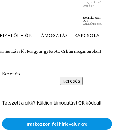
augusztus7,
péntek
Jelentkezzen
be /
Csatlakozzon
FIZETŐI FIÓK
TÁMOGATÁS
KAPCSOLAT
artus László: Magyar győzött, Orbán megmenekült
Keresés
Keresés
Tetszett a cikk? Küldjön támogatást QR kóddal!
Iratkozzon fel hírlevelünkre