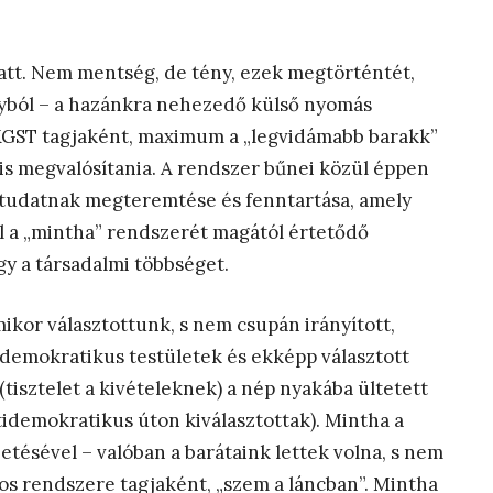
iatt. Nem mentség, de tény, ezek megtörténtét,
ányból – a hazánkra nehezedő külső nyomás
a KGST tagjaként, maximum a „legvidámabb barakk”
 is megvalósítania. A rendszer bűnei közül éppen
i tudatnak megteremtése és fenntartása, amely
 a „mintha” rendszerét magától értetődő
gy a társadalmi többséget.
ikor választottunk, s nem csupán irányított,
 demokratikus testületek és ekképp választott
(tisztelet a kivételeknek) a nép nyakába ültetett
idemokratikus úton kiválasztottak). Mintha a
zetésével – valóban a barátaink lettek volna, s nem
yos rendszere tagjaként, „szem a láncban”. Mintha