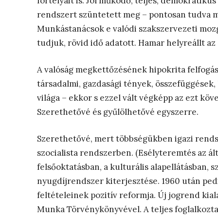
fortélyait is. Jól működő, teljes, demokratiku
rendszert szüntetett meg – pontosan tudva mit
Munkástanácsok e valódi szakszervezeti mozga
tudjuk, rövid idő adatott. Hamar helyreállt az 
A valóság megkettőzésének hipokrita felfogás
társadalmi, gazdasági tények, összefüggések,
világa – ekkor s ezzel vált végképp az ezt kö
Szerethetővé és gyűlölhetővé egyszerre.
Szerethetővé, mert többségükben igazi rends
szocialista rendszerben. (Esélyteremtés az ált
felsőoktatásban, a kulturális alapellátásban, 
nyugdíjrendszer kiterjesztése. 1960 után pedi
feltételeinek pozitív reformja. Új jogrend kial
Munka Törvénykönyvével. A teljes foglalkozta