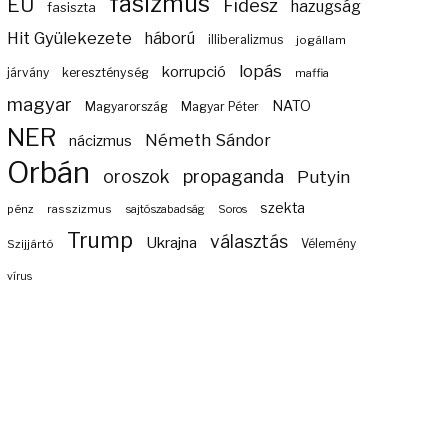
fasizmus
EU
Fidesz
hazugság
fasiszta
Hit Gyülekezete
háború
illiberalizmus
jogállam
lopás
korrupció
járvány
kereszténység
maffia
magyar
NATO
Magyarország
Magyar Péter
NER
Németh Sándor
nácizmus
Orbán
propaganda
oroszok
Putyin
szekta
pénz
rasszizmus
sajtószabadság
Soros
Trump
választás
Ukrajna
Szijjártó
Vélemény
vírus