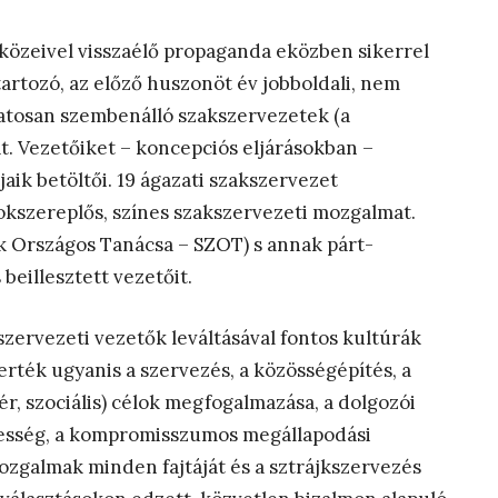
zközeivel visszaélő propaganda eközben sikerrel
artozó, az előző huszonöt év jobboldali, nem
matosan szembenálló szakszervezetek (a
. Vezetőiket – koncepciós eljárásokban –
aik betöltői. 19 ágazati szakszervezet
okszereplős, színes szakszervezeti mozgalmat.
k Országos Tanácsa – SZOT) s annak párt-
 beillesztett vezetőit.
szervezeti vezetők leváltásával fontos kultúrák
smerték ugyanis a szervezés, a közösségépítés, a
ér, szociális) célok megfogalmazása, a dolgozói
pesség, a kompromisszumos megállapodási
ozgalmak minden fajtáját és a sztrájkszervezés