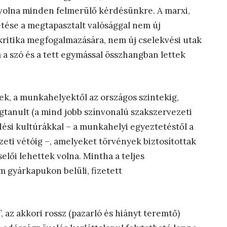
k volna minden felmerülő kérdésünkre. A marxi,
etése a megtapasztalt valósággal nem új
kritika megfogalmazására, nem új cselekvési utak
a szó és a tett egymással összhangban lettek
ek, a munkahelyektől az országos szintekig,
gtanult (a mind jobb színvonalú szakszervezeti
dési kultúrákkal – a munkahelyi egyeztetéstől a
zeti vétóig –, amelyeket törvények biztosítottak
lői lehettek volna. Mintha a teljes
m gyárkapukon belüli, fizetett
”, az akkori rossz (pazarló és hiányt teremtő)