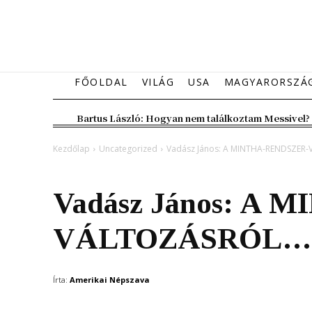
FŐOLDAL
VILÁG
USA
MAGYARORSZÁ
Bartus László: Hogyan nem találkoztam Messivel?
Kezdőlap
Uncategorized
Vadász János: A MINTHA-RENDSZER-
Uncategorized
Vélemény
Vadász János: A
VÁLTOZÁSRÓL…
Írta:
Amerikai Népszava