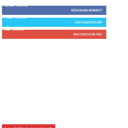
25,000
Követő
KÖVESSEN MINKET!
1,000
Követő
CSATLAKOZZON!
340
Követő
IRATKOZZON FEL!