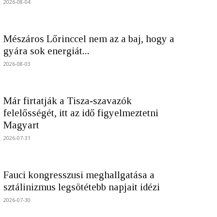
2026-08-04
Mészáros Lőrinccel nem az a baj, hogy a
gyára sok energiát...
2026-08-03
Már firtatják a Tisza-szavazók
felelősségét, itt az idő figyelmeztetni
Magyart
2026-07-31
Fauci kongresszusi meghallgatása a
sztálinizmus legsötétebb napjait idézi
2026-07-30