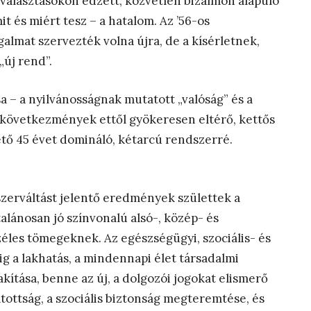
s választásokon edzett, közvetlen bizalmon alapuló
 és miért tesz – a hatalom. Az ’56-os
lmat szervezték volna újra, de a kísérletnek,
„új rend”.
a – a nyilvánosságnak mutatott „valóság” és a
 következmények ettől gyökeresen eltérő, kettős
vető 45 évet domináló, kétarcú rendszerré.
zerváltást jelentő eredmények születtek a
alánosan jó színvonalú alsó-, közép- és
széles tömegeknek. Az egészségügyi, szociális- és
g a lakhatás, a mindennapi élet társadalmi
akítása, benne az új, a dolgozói jogokat elismerő
tottság, a szociális biztonság megteremtése, és