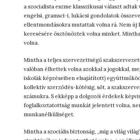
a szocialista eszme klasszikusai választ adta
engelsi, gramsci-i, lukácsi gondolatok összev
ellentmondásokra mutattak volna rá. Nem új 
keresésére ösztönöztek volna minket. Mintha 
volna.
Mintha a teljes szervezettségű szakszervezet
valóban élhettek volna azokkal a jogokkal, me
iskolák képzéseiben elsajátított) együttműkö
kollektív szerződés-kötésig, sőt, a szakszerve
számukra. S ekképp a dolgozói érdekek képvise
foglalkoztatottság munkát jelentett volna, ne
munkanélküliséget.
Mintha a szociális biztonság, „míg a világ világ