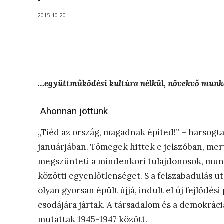
-
2015-10-20
…együttműködési kultúra nélkül, növekvő munkav
Ahonnan jöttünk
„Tiéd az ország, magadnak építed!” – harsogt
januárjában. Tömegek hittek e jelszóban, mert
megszünteti a mindenkori tulajdonosok, munká
közötti egyenlőtlenséget. S a felszabadulás 
olyan gyorsan épült újjá, indult el új fejlődé
csodájára jártak. A társadalom és a demokráci
mutattak 1945-1947 között.