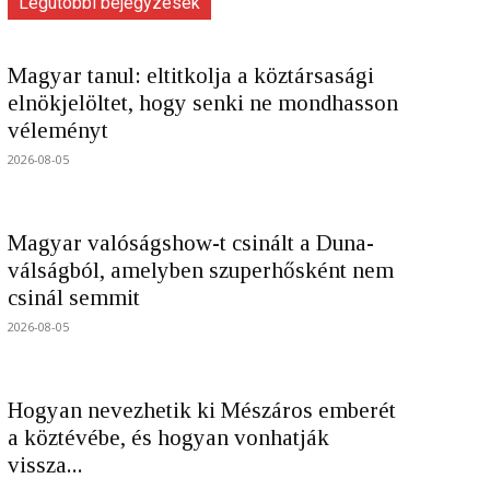
Legutóbbi bejegyzések
Magyar tanul: eltitkolja a köztársasági
elnökjelöltet, hogy senki ne mondhasson
véleményt
2026-08-05
Magyar valóságshow-t csinált a Duna-
válságból, amelyben szuperhősként nem
csinál semmit
2026-08-05
Hogyan nevezhetik ki Mészáros emberét
a köztévébe, és hogyan vonhatják
vissza...