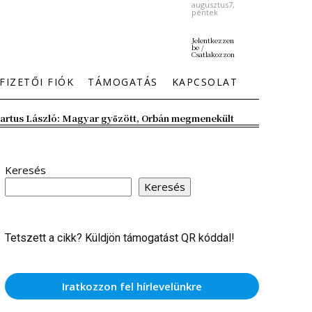
augusztus7,
péntek
Jelentkezzen
be /
Csatlakozzon
FIZETŐI FIÓK
TÁMOGATÁS
KAPCSOLAT
artus László: Magyar győzött, Orbán megmenekült
Keresés
Keresés
Tetszett a cikk? Küldjön támogatást QR kóddal!
Iratkozzon fel hírlevelünkre