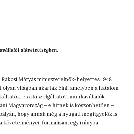
állalói alávetettségben.
a Rákosi Mátyás miniszterelnök-helyettes 1948
 olyan világban akartak élni, amelyben a hatalom
ltatók, és a kiszolgáltatott munkavállalók
utáni Magyarország – e hitnek is köszönhetően –
si pályán, hogy annak még a nyugati megfigyelők is
a követelményei, formálisan, egy irányba