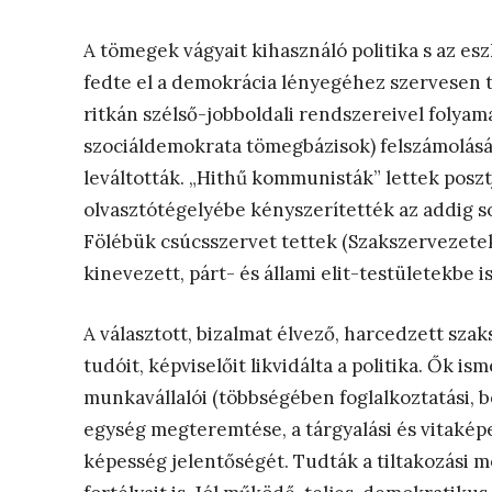
A tömegek vágyait kihasználó politika s az es
fedte el a demokrácia lényegéhez szervesen t
ritkán szélső-jobboldali rendszereivel folya
szociáldemokrata tömegbázisok) felszámolását
leváltották. „Hithű kommunisták” lettek posztj
olvasztótégelyébe kényszerítették az addig s
Fölébük csúcsszervet tettek (Szakszervezete
kinevezett, párt- és állami elit-testületekbe is
A választott, bizalmat élvező, harcedzett szak
tudóit, képviselőit likvidálta a politika. Ők i
munkavállalói (többségében foglalkoztatási, b
egység megteremtése, a tárgyalási és vitaké
képesség jelentőségét. Tudták a tiltakozási m