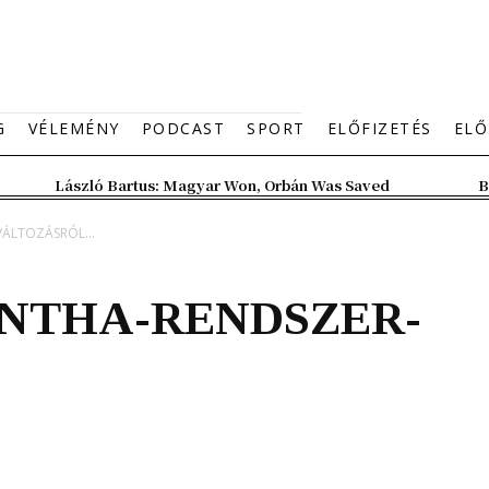
G
VÉLEMÉNY
PODCAST
SPORT
ELŐFIZETÉS
ELŐ
László Bartus: Magyar Won, Orbán Was Saved
B
VÁLTOZÁSRÓL...
 MINTHA-RENDSZER-