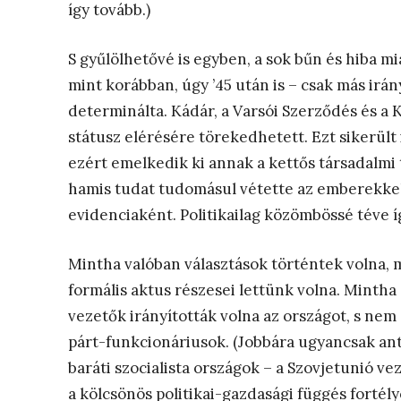
így tovább.)
S gyűlölhetővé is egyben, a sok bűn és hiba m
mint korábban, úgy ’45 után is – csak más ir
determinálta. Kádár, a Varsói Szerződés és 
státusz elérésére törekedhetett. Ezt sikerült
ezért emelkedik ki annak a kettős társadalm
hamis tudat tudomásul vétette az emberekkel
evidenciaként. Politikailag közömbössé téve í
Mintha valóban választások történtek volna, m
formális aktus részesei lettünk volna. Mintha
vezetők irányították volna az országot, s nem 
párt-funkcionáriusok. (Jobbára ugyancsak ant
baráti szocialista országok – a Szovjetunió ve
a kölcsönös politikai-gazdasági függés fortél