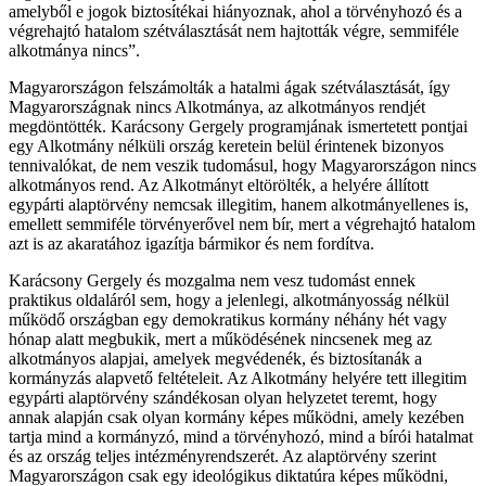
amelyből e jogok biztosítékai hiányoznak, ahol a törvényhozó és a
végrehajtó hatalom szétválasztását nem hajtották végre, semmiféle
alkotmánya nincs”.
Magyarországon felszámolták a hatalmi ágak szétválasztását, így
Magyarországnak nincs Alkotmánya, az alkotmányos rendjét
megdöntötték. Karácsony Gergely programjának ismertetett pontjai
egy Alkotmány nélküli ország keretein belül érintenek bizonyos
tennivalókat, de nem veszik tudomásul, hogy Magyarországon nincs
alkotmányos rend. Az Alkotmányt eltörölték, a helyére állított
egypárti alaptörvény nemcsak illegitim, hanem alkotmányellenes is,
emellett semmiféle törvényerővel nem bír, mert a végrehajtó hatalom
azt is az akaratához igazítja bármikor és nem fordítva.
Karácsony Gergely és mozgalma nem vesz tudomást ennek
praktikus oldaláról sem, hogy a jelenlegi, alkotmányosság nélkül
működő országban egy demokratikus kormány néhány hét vagy
hónap alatt megbukik, mert a működésének nincsenek meg az
alkotmányos alapjai, amelyek megvédenék, és biztosítanák a
kormányzás alapvető feltételeit. Az Alkotmány helyére tett illegitim
egypárti alaptörvény szándékosan olyan helyzetet teremt, hogy
annak alapján csak olyan kormány képes működni, amely kezében
tartja mind a kormányzó, mind a törvényhozó, mind a bírói hatalmat
és az ország teljes intézményrendszerét. Az alaptörvény szerint
Magyarországon csak egy ideológikus diktatúra képes működni,