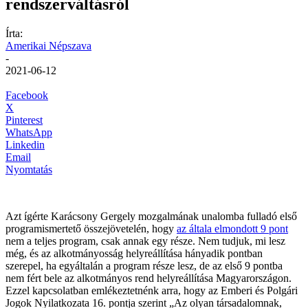
rendszerváltásról
Írta:
Amerikai Népszava
-
2021-06-12
Facebook
X
Pinterest
WhatsApp
Linkedin
Email
Nyomtatás
Azt ígérte Karácsony Gergely mozgalmának unalomba fulladó első
programismertető összejövetelén, hogy
az általa elmondott 9 pont
nem a teljes program, csak annak egy része. Nem tudjuk, mi lesz
még, és az alkotmányosság helyreállítása hányadik pontban
szerepel, ha egyáltalán a program része lesz, de az első 9 pontba
nem fért bele az alkotmányos rend helyreállítása Magyarországon.
Ezzel kapcsolatban emlékeztetnénk arra, hogy az Emberi és Polgári
Jogok Nyilatkozata 16. pontja szerint „Az olyan társadalomnak,