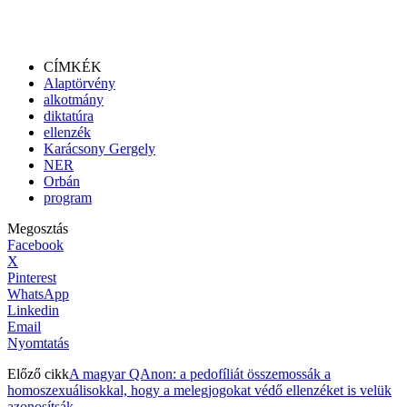
CÍMKÉK
Alaptörvény
alkotmány
diktatúra
ellenzék
Karácsony Gergely
NER
Orbán
program
Megosztás
Facebook
X
Pinterest
WhatsApp
Linkedin
Email
Nyomtatás
Előző cikk
A magyar QAnon: a pedofíliát összemossák a
homoszexuálisokkal, hogy a melegjogokat védő ellenzéket is velük
azonosítsák