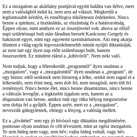
Ez a mozgalom az akárhány pontjával együtt halálra van ítélve, mert
nem a valóságból indul ki, nem arra ad választ. Megkerüli a
legfontosabb kérdést, és ennélfogva tökéletesen érdektelen. Nincs
benne a spiritusz, a tisztánlátás, az elszántság és a határozottság.
Éppen olyan, mint amilyen ez az összejövetel volt, ahova az előző
napi születésnapi buli után fáradtan beesett Karácsony Gergely és
haknizott egyet, mint egy egyetemi szemináriumon. Aki meg akarja
dönteni a világ egyik legveszedelmesebb mintát nyújtó diktatúráját,
az nem tart egy ilyen nap előtt születésnapi bulit, hanem
összeszedett. Ez mindent elárul a „kihívóról”. Nem neki való.
Nem tudjuk, hogy a félresikerült „programtól” ilyen unalmas a
„mozgalom”, vagy a „mozgalomtól” ilyen unalmas a „program”, de
egy biztos: ettől senkinek nem bizsereg a lelke, senkit nem ragad el a
lelkesedés, nem érint meg, nem dob fel, nem mozgósít, nem tölt fel
reménnyel. Nincs benne élet, nincs benne dinamizmus, nincs benne
a változás levegője, a legkisebb izgalom sem, hanem az a
dögunalom van benne, amikor már egy ritka bélyeg megszerzése
sem dobja fel a gyűjtőt. Éppen azért, mert ez a „mozgalom”,
nevezzük gittegyletnek, elmegy a lényeg, a valóság mellett.
Ez a „jóvátétel” sem egy jó hívószó egy diktatúra megdöntésére,
pontosan olyan unalmas és célt tévesztett, mint az egész mozgalom.
Te sem hideg nem vagy, sem hév; vajha hideg volnál, vagy hév.