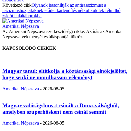
Következő cikk
Olyanok hasonlítják az antirasszizmust a
nácizmushoz, akiknek elődei karlendítés nélkül küldtek félmillió
zsidót haláltáborokba
Amerikai Népszava
Az Amerikai Népszava szerkesztőségi cikke. Az írás az Amerikai
Népszava véleményét és álláspontját tükrözi.
KAPCSOLÓDÓ CIKKEK
Magyar tanul: eltitkolja a köztársasági elnökjelöltet,
hogy senki ne mondhasson véleményt
Amerikai Népszava
-
2026-08-05
Magyar valóságshow-t csinált a Duna-válságból,
amelyben szuperhősként nem csinál semmit
Amerikai Népszava
-
2026-08-05