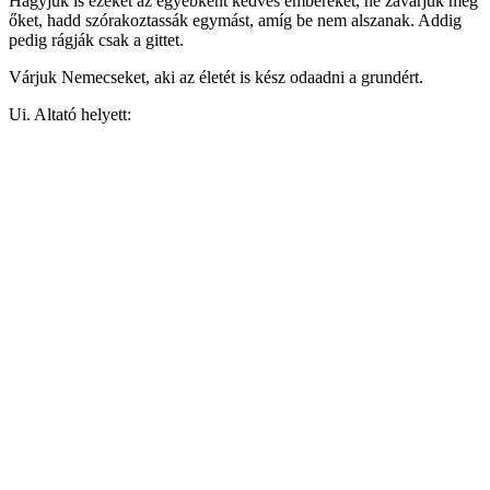
Hagyjuk is ezeket az egyébként kedves embereket, ne zavarjuk meg
őket, hadd szórakoztassák egymást, amíg be nem alszanak. Addig
pedig rágják csak a gittet.
Várjuk Nemecseket, aki az életét is kész odaadni a grundért.
Ui. Altató helyett: