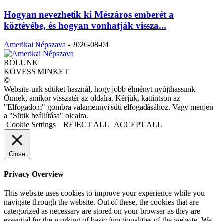
Hogyan nevezhetik ki Mészáros emberét a
köztévébe, és hogyan vonhatják vissza...
Amerikai Népszava
-
2026-08-04
RÓLUNK
KÖVESS MINKET
©
Website-unk sütiket használ, hogy jobb élményt nyújthassunk
Önnek, amikor visszatér az oldalra. Kérjük, kattintson az
"Elfogadom" gombra valamennyi süti elfogadásához. Vagy menjen
a "Sütik beállítása" oldalra.
Cookie Settings
REJECT ALL
ACCEPT ALL
Close
Privacy Overview
This website uses cookies to improve your experience while you
navigate through the website. Out of these, the cookies that are
categorized as necessary are stored on your browser as they are
essential for the working of basic functionalities of the website. We