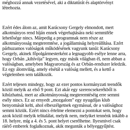
méghozzá annak vezetésével, aki a diktatúrát és alaptörvényt
létrehozta.
Ezért édes álom az, amit Karácsony Gergely elmondott, mert
alkotmányos rend híján ennek végrehajtására neki semmiféle
lehetősége nincs. Márpedig a programnak nem része az
alkotmányosság megteremtése, a jogállamiság helyreállítása. Ezért
párhuzamos valóságok működésének vagyunk tanúi: Karácsony
Gergely, akinek főpolgármesterként a legnagyobb esélye lenne arra,
hogy Orbán „kihívója” legyen, egy másik világban él, nem abban a
valóságban, amelyben Magyarország és az Orbán-rendszer leledzik.
Ez egy álomvilág, amely elsétál a valóság mellett, és a kettő a
végtelenben sem találkozik.
Ezért teljesen mindegy, hogy az ezer pontos kormányzati teendők
közül melyik az első 9 pont. Ezt akár egy szerencsekerékből is
kihúzhatná, mert az alkotmányosság megteremtéséig erre semmi
esély nincs. Ez az ernyedt „mozgalom” egy nyugdíjas klub
benyomását kelti, ahol elbeszélgetnek egymással, de a valósághoz
semmi közük. Ezért nincs értelme elemezni a pontokat sem, hogy
azok közül melyik telitalálat, melyik nem, melyiket tennénk inkább a
18. helyre, míg a 4. és 5. pont helyet cserélhetne. Ilyesmivel csak
ráérő emberek foglalkoznak, akik megunták a bélyeggyűjtést.