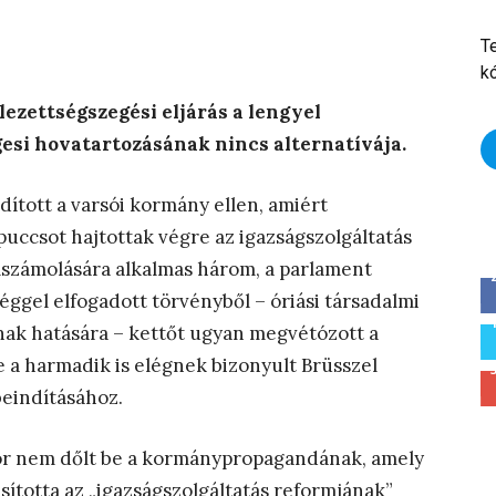
T
k
lezettségszegési eljárás a lengyel
esi hovatartozásának nincs alternatívája.
dított a varsói kormány ellen, amiért
uccsot hajtottak végre az igazságszolgáltatás
elszámolására alkalmas három, a parlament
ggel elfogadott törvényből – óriási társadalmi
ak hatására – kettőt ugyan megvétózott a
 a harmadik is elégnek bizonyult Brüsszel
beindításához.
kor nem dőlt be a kormánypropagandának, amely
sította az „igazságszolgáltatás reformjának”