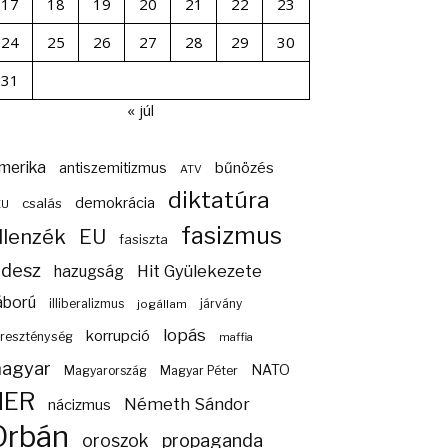
17
18
19
20
21
22
23
24
25
26
27
28
29
30
31
« júl
merika
bűnözés
antiszemitizmus
ATV
diktatúra
demokrácia
csalás
EU
fasizmus
llenzék
EU
fasiszta
idesz
Hit Gyülekezete
hazugság
áború
illiberalizmus
járvány
jogállam
lopás
korrupció
reszténység
maffia
agyar
NATO
Magyarország
Magyar Péter
NER
Németh Sándor
nácizmus
Orbán
propaganda
oroszok