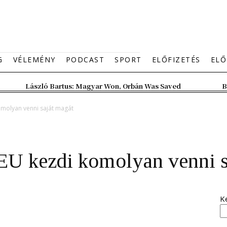
G
VÉLEMÉNY
PODCAST
SPORT
ELŐFIZETÉS
ELŐ
László Bartus: Magyar Won, Orbán Was Saved
B
omolyan venni saját magát
 EU kezdi komolyan venni s
K