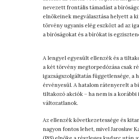
nevezett frontális támadást a bíróságo
elnökeinek megválasztása helyett a kin
törvény ugyanis elég eszközt ad az i
a bíróságokat és a bírókat is egziszte
A lengyel egyesült ellenzék és a tilta
a két törvény megtorpedózása csak rés
igazságszolgáltatás függetlensége, a 
érvényesül. A hatalom rátenyerelt a bí
tiltakozó akciók – ha nem is a korábbi
változatlanok.
Az ellenzék következetessége és kitar
nagyon fontos lehet, mivel Jaros
ław K
(PiS) elnöke a részleges kudarc után a