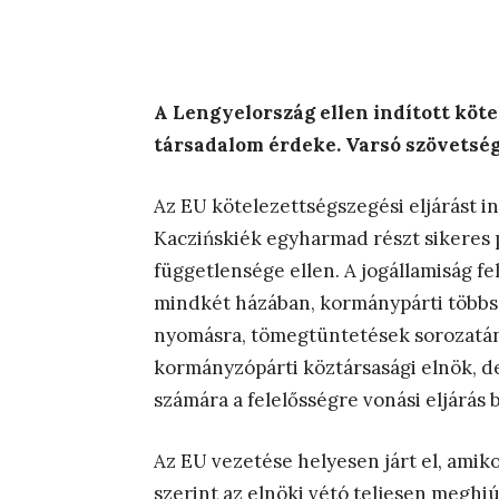
A Lengyelország ellen indított köte
társadalom érdeke. Varsó szövetség
Az EU kötelezettségszegési eljárást in
Kaczińskiék egyharmad részt sikeres p
függetlensége ellen. A jogállamiság f
mindkét házában, kormánypárti többsé
nyomásra, tömegtüntetések sorozatán
kormányzópárti köztársasági elnök, de
számára a felelősségre vonási eljárás 
Az EU vezetése helyesen járt el, ami
szerint az elnöki vétó teljesen meghiú