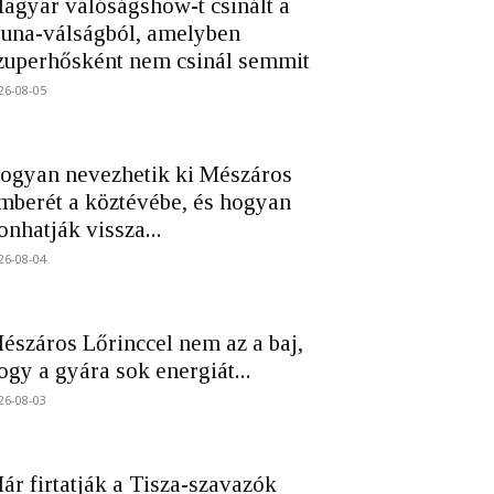
agyar valóságshow-t csinált a
una-válságból, amelyben
zuperhősként nem csinál semmit
26-08-05
ogyan nevezhetik ki Mészáros
mberét a köztévébe, és hogyan
onhatják vissza...
26-08-04
észáros Lőrinccel nem az a baj,
ogy a gyára sok energiát...
26-08-03
ár firtatják a Tisza-szavazók