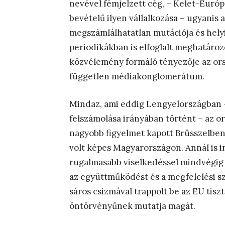
nevével fémjelzett cég, – Kelet-Európ
bevételű ilyen vállalkozása – ugyanis
megszámlálhatatlan mutációja és helyi 
periodikákban is elfoglalt meghatároz
közvélemény formáló tényezője az orsz
független médiakonglomerátum.
Mindaz, ami eddig Lengyelországban 
felszámolása irányában történt – az or
nagyobb figyelmet kapott Brüsszelben
volt képes Magyarországon. Annál is i
rugalmasabb viselkedéssel mindvégig i
az együttműködést és a megfelelési sz
sáros csizmával trappolt be az EU tisz
öntörvényűnek mutatja magát.