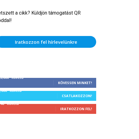
etszett a cikk? Küldjön támogatást QR
óddal!
Iratkozzon fel hírlevelünkre
25,000
Követő
KÖVESSEN MINKET!
1,000
Követő
CSATLAKOZZON!
340
Követő
IRATKOZZON FEL!