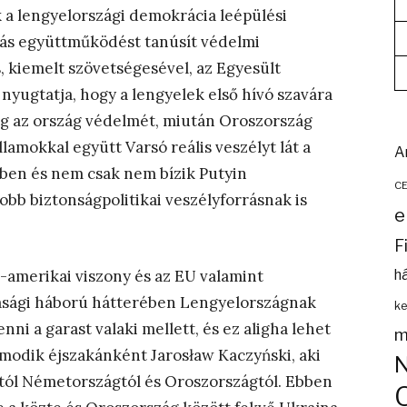
a lengyelországi demokrácia leépülési
ldás együttműködést tanúsít védelmi
s, kiemelt szövetségesével, az Egyesült
 nyugtatja, hogy a lengyelek első hívó szavára
eg az ország védelmét, miután Oroszország
államokkal együtt Varsó reális veszélyt lát a
A
ében és nem csak nem bízik Putyin
C
bb biztonságpolitikai veszélyforrásnak is
e
F
-amerikai viszony és az EU valamint
h
asági háború hátterében Lengyelországnak
ke
nni a garast valaki mellett, és ez aligha lehet
m
álmodik éjszakánként Jaros
ław Kaczyński,
aki
tól Németországtól és Oroszországtól. Ebben