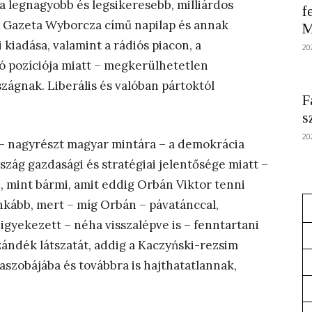
a legnagyobb és legsikeresebb, milliárdos
f
 a Gazeta Wyborcza című napilap és annak
M
kiadása, valamint a rádiós piacon, a
20
ó pozíciója miatt – megkerülhetetlen
ágnak. Liberális és valóban pártoktól
F
s
20
– nagyrészt magyar mintára – a demokrácia
szág gazdasági és stratégiai jelentősége miatt –
, mint bármi, amit eddig Orbán Viktor tenni
nkább, mert – míg Orbán – pávatánccal,
gyekezett – néha visszalépve is – fenntartani
ándék látszatát, addig a
Kaczyński
-rezsim
taszobájába és továbbra is hajthatatlannak,