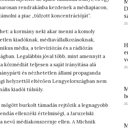
M
amarosan rendrakásba kezdenek a médiapiacon,
D
s
zámolni a piac „túlzott koncentrációját”.
20
het: a kormány neki akar menni a komoly
etlen kiadóknak, médiavállalkozásoknak,
H
ikus média, a televíziózás és a rádiózás
e
gban. Legalábbis jóval több, mint amennyit a
v
a közmédiát teljesen a saját irányítása alá
20
ánypárti és nézhetetlen állami propaganda
ági helyzettől eltérően Lengyelországban nem
M
ális kiadói túlsúly.
h
20
va mögött burkolt támadás rejtőzik a legnagyobb
endás ellenzéki értelmiségi, a Jaruzelski
ra nevű médiakonszernje ellen. A Michnik
M