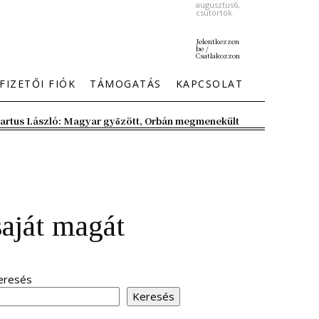
augusztus6,
csütörtök
Jelentkezzen
be /
Csatlakozzon
FIZETŐI FIÓK
TÁMOGATÁS
KAPCSOLAT
artus László: Magyar győzött, Orbán megmenekült
aját magát
eresés
Keresés