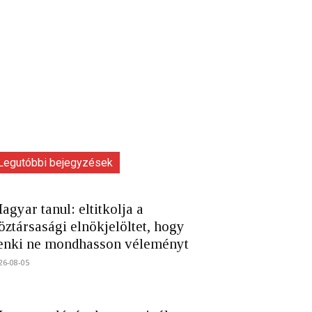
Legutóbbi bejegyzések
agyar tanul: eltitkolja a
öztársasági elnökjelöltet, hogy
enki ne mondhasson véleményt
26-08-05