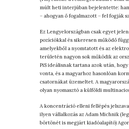
múlt heti interjúban bejelentette: h
– ahogyan ő fogalmazott – fel fogják s
Ez Lengyelországban csak egyet jelen
pozíciókkal és sikeresen működő függ
amelyekből a nyomtatott és az elektron
területén nagyon sok működik az orszá
PiS ideálisnak tartana azok után, hogy 
vonta, és a magyarhoz hasonlóan korm
csatornákat üzemeltet. A magyarorsz
olyan nyomasztó a külföldi multinacion
A koncentráció elleni fellépés jelsza
ilyen vállalkozás az Adam Michnik (leg
börtönét is megjárt kiadóalapító) Ago