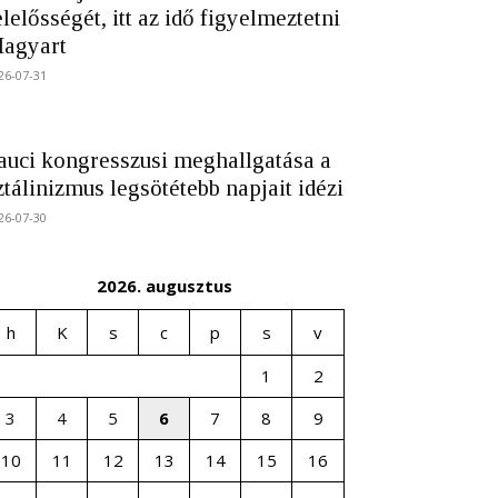
elelősségét, itt az idő figyelmeztetni
agyart
26-07-31
auci kongresszusi meghallgatása a
ztálinizmus legsötétebb napjait idézi
26-07-30
2026. augusztus
h
K
s
c
p
s
v
1
2
3
4
5
6
7
8
9
10
11
12
13
14
15
16