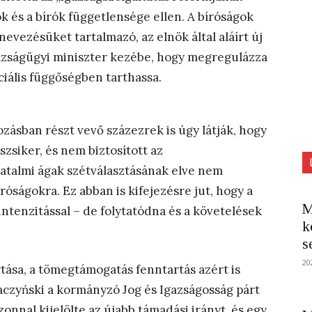
k és a bírók függetlensége ellen. A bíróságok
evezésüket tartalmazó, az elnök által aláírt új
gazságügyi miniszter kezébe, hogy megregulázza
nciális függőségben tarthassa.
kozásban részt vevő százezrek is úgy látják, hogy
zsiker, és nem biztosított az
hatalmi ágak szétválasztásának elve nem
róságokra. Ez abban is kifejezésre jut, hogy a
M
 intenzitással – de folytatódna és a követelések
k
s
20
tása, a tömegtámogatás fenntartás azért is
aczyński
a kormányzó Jog és Igazságosság párt
zonnal kijelölte az újabb támadási irányt, és egy