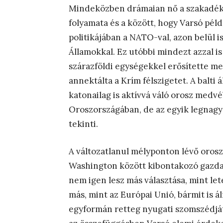
Mindeközben drámaian nő a szakadék 
folyamata és a között, hogy Varsó pé
politikájában a NATO-val, azon belül i
Államokkal. Ez utóbbi mindezt azzal is
szárazföldi egységekkel erősítette m
annektálta a Krím félszigetet. A balti 
katonailag is aktívvá váló orosz medv
Oroszországában, de az egyik legnagyo
tekinti.
A változatlanul mélyponton lévő orosz
Washington között kibontakozó gazd
nem igen lesz más választása, mint lete
más, mint az Európai Unió, bármit is 
egyformán retteg nyugati szomszédjá