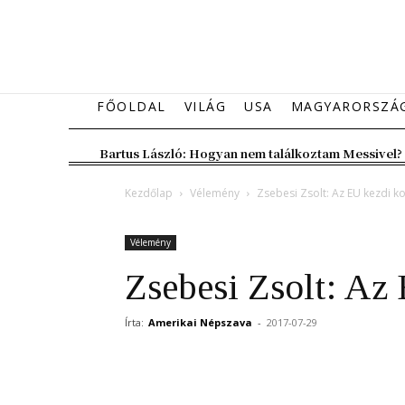
FŐOLDAL
VILÁG
USA
MAGYARORSZÁ
Bartus László: Hogyan nem találkoztam Messivel?
Kezdőlap
Vélemény
Zsebesi Zsolt: Az EU kezdi k
Vélemény
Zsebesi Zsolt: Az
Írta:
Amerikai Népszava
-
2017-07-29