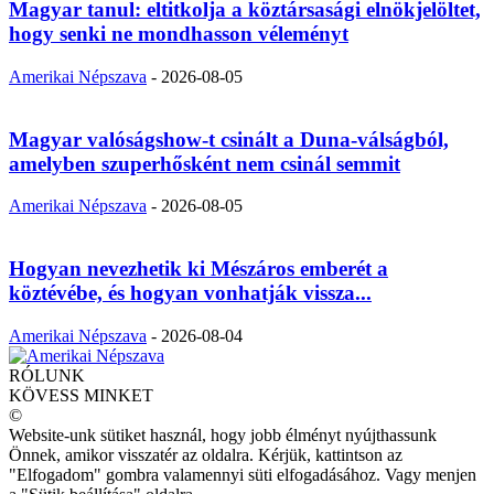
Magyar tanul: eltitkolja a köztársasági elnökjelöltet,
hogy senki ne mondhasson véleményt
Amerikai Népszava
-
2026-08-05
Magyar valóságshow-t csinált a Duna-válságból,
amelyben szuperhősként nem csinál semmit
Amerikai Népszava
-
2026-08-05
Hogyan nevezhetik ki Mészáros emberét a
köztévébe, és hogyan vonhatják vissza...
Amerikai Népszava
-
2026-08-04
RÓLUNK
KÖVESS MINKET
©
Website-unk sütiket használ, hogy jobb élményt nyújthassunk
Önnek, amikor visszatér az oldalra. Kérjük, kattintson az
"Elfogadom" gombra valamennyi süti elfogadásához. Vagy menjen