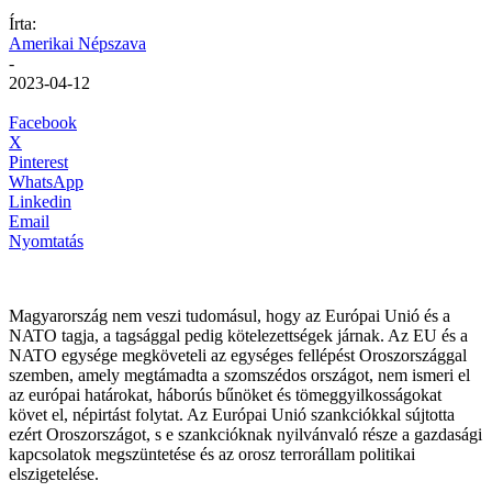
Írta:
Amerikai Népszava
-
2023-04-12
Facebook
X
Pinterest
WhatsApp
Linkedin
Email
Nyomtatás
Magyarország nem veszi tudomásul, hogy az Európai Unió és a
NATO tagja, a tagsággal pedig kötelezettségek járnak. Az EU és a
NATO egysége megköveteli az egységes fellépést Oroszországgal
szemben, amely megtámadta a szomszédos országot, nem ismeri el
az európai határokat, háborús bűnöket és tömeggyilkosságokat
követ el, népirtást folytat. Az Európai Unió szankciókkal sújtotta
ezért Oroszországot, s e szankcióknak nyilvánvaló része a gazdasági
kapcsolatok megszüntetése és az orosz terrorállam politikai
elszigetelése.