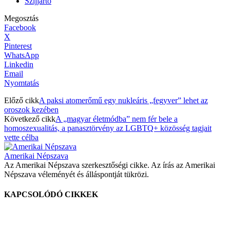
Szijjártó
Megosztás
Facebook
X
Pinterest
WhatsApp
Linkedin
Email
Nyomtatás
Előző cikk
A paksi atomerőmű egy nukleáris „fegyver” lehet az
oroszok kezében
Következő cikk
A „magyar életmódba” nem fér bele a
homoszexualitás, a panasztörvény az LGBTQ+ közösség tagjait
vette célba
Amerikai Népszava
Az Amerikai Népszava szerkesztőségi cikke. Az írás az Amerikai
Népszava véleményét és álláspontját tükrözi.
KAPCSOLÓDÓ CIKKEK