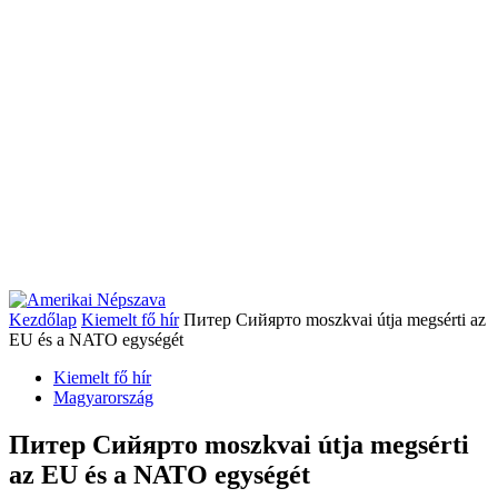
Kezdőlap
Kiemelt fő hír
Питер Сийярто moszkvai útja megsérti az
EU és a NATO egységét
Kiemelt fő hír
Magyarország
Питер Сийярто moszkvai útja megsérti
az EU és a NATO egységét