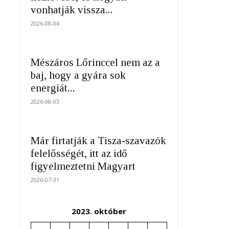
vonhatják vissza...
2026-08-04
Mészáros Lőrinccel nem az a
baj, hogy a gyára sok
energiát...
2026-08-03
Már firtatják a Tisza-szavazók
felelősségét, itt az idő
figyelmeztetni Magyart
2026-07-31
2023. október