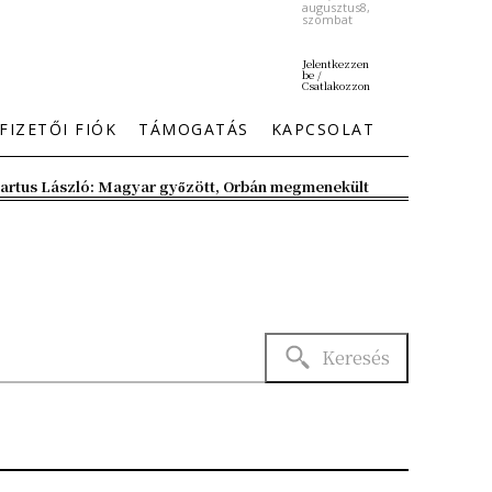
augusztus8,
szombat
Jelentkezzen
be /
Csatlakozzon
FIZETŐI FIÓK
TÁMOGATÁS
KAPCSOLAT
artus László: Magyar győzött, Orbán megmenekült
Keresés