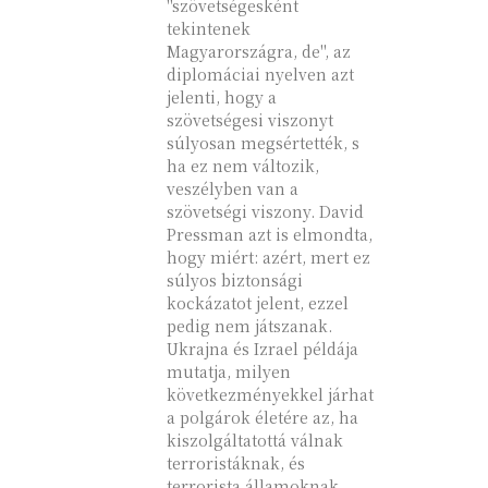
"szövetségesként
tekintenek
Magyarországra, de", az
diplomáciai nyelven azt
jelenti, hogy a
szövetségesi viszonyt
súlyosan megsértették, s
ha ez nem változik,
veszélyben van a
szövetségi viszony. David
Pressman azt is elmondta,
hogy miért: azért, mert ez
súlyos biztonsági
kockázatot jelent, ezzel
pedig nem játszanak.
Ukrajna és Izrael példája
mutatja, milyen
következményekkel járhat
a polgárok életére az, ha
kiszolgáltatottá válnak
terroristáknak, és
terrorista államoknak,