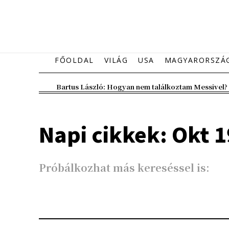
FŐOLDAL
VILÁG
USA
MAGYARORSZÁ
Bartus László: Hogyan nem találkoztam Messivel?
Napi cikkek: Okt 1
Próbálkozhat más kereséssel is: