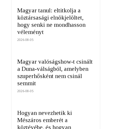
Magyar tanul: eltitkolja a
köztársasági elnökjelöltet,
hogy senki ne mondhasson
véleményt
2026-08-05
Magyar valóságshow-t csinált
a Duna-válságból, amelyben
szuperhősként nem csinál
semmit
2026-08-05
Hogyan nevezhetik ki
Mészáros emberét a
köztévébe, és hogyan