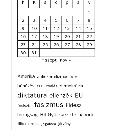
h
K
s
c
p
s
v
1
2
3
4
5
6
7
8
9
10
11
12
13
14
15
16
17
18
19
20
21
22
23
24
25
26
27
28
29
30
31
« szept
nov »
Amerika
antiszemitizmus
ATV
bűnözés
demokrácia
csalás
CEU
diktatúra
ellenzék
EU
fasizmus
Fidesz
fasiszta
Hit Gyülekezete
hazugság
háború
illiberalizmus
járvány
jogállam