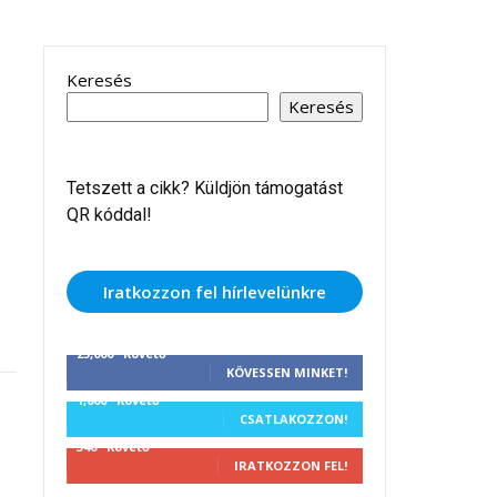
Keresés
Keresés
Tetszett a cikk? Küldjön támogatást
QR kóddal!
Iratkozzon fel hírlevelünkre
25,000
Követő
KÖVESSEN MINKET!
1,000
Követő
CSATLAKOZZON!
340
Követő
IRATKOZZON FEL!