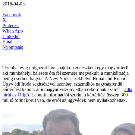
2016-04-03
Facebook
X
Pinterest
WhatsApp
Linkedin
Email
Nyomtatás
Tizenhat évig dolgozott luxushajókon zenészként egy magyar férfi,
aki munkahelyi balesete óta fél szemére megvakult, a munkáltatója
pedig cserben hagyta. A New York-i székhelyű Ronai and Ronai
Ügyv édi Iroda segítségével azonban százmilliós nagyságrendű
kártérítést kapott, ami magyar viszonylatban rekordnak számít –
adta
hírül az Origó.
Lapunk információi szerint a kártérítési összeg 300
millió forint körül van, de erről az ügyvédek nem nyilatkozhattak.