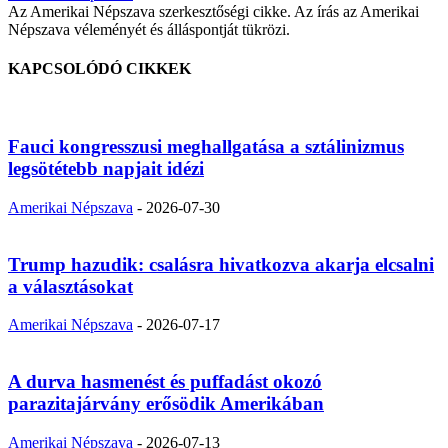
Az Amerikai Népszava szerkesztőségi cikke. Az írás az Amerikai
Népszava véleményét és álláspontját tükrözi.
KAPCSOLÓDÓ CIKKEK
Fauci kongresszusi meghallgatása a sztálinizmus
legsötétebb napjait idézi
Amerikai Népszava
-
2026-07-30
Trump hazudik: csalásra hivatkozva akarja elcsalni
a választásokat
Amerikai Népszava
-
2026-07-17
A durva hasmenést és puffadást okozó
parazitajárvány erősödik Amerikában
Amerikai Népszava
-
2026-07-13