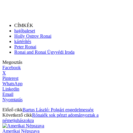
CÍMKÉK
hajóbaleset
Holly Ostrov Ronai
kártérítés
Peter Ronai
Ronai and Ronai Ügyvédi Iroda
Megosztás
Facebook
X
Pinterest
WhatsApp
Linkedin
Email
Nyomtatás
Előző cikk
Bartus László: Polgári engedelmesség
Következő cikk
Rónaiék sok pénzt adományoztak a
németjuhászokra
Amerikai Népszava