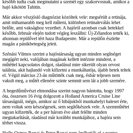
később tudta csak megmutatni a szemét egy szakorvosnak, amikor a
hajó kikötött Tahitin.
Már akkor vészjósló diagnózist közöltek vele: megsérült a retinája,
amit mihamarabb meg kell műteni, különben retinaleválás lehet
belőle, ami vaksághoz vezethet. A hajóról azonban csak hetekkel
később, február elején tudott végleg leszállni: Új-Zélandon tették ki,
ahonnan repülővel tért haza Budapestre. Már a repülőn észlelte
magán a pánikbetegség jeleit.
Szénási Vilmos szerint a hajóstársaság ugyan minden segítséget
megígért neki, valójában magának kellett intéznie mindent, a
műtéttel kapcsolatos dolgot, ráadásul mire sikerült olyan orvost
találnia, akit hajlandó volt kifizetni a munkáltatója, újabb hetek teltek
el. Végül március 23-án műtötték csak meg, és
bár teljesen nem
vakult meg, a műtét ellenére szinte semmit sem lát a jobb szemére.
A hegedűművészt elmondása szerint nagyon bántotta, hogy 1997
óta, összesen 16 évig dolgozott a Holland America Cruise Line
társaságnál, mégis, amikor az ő hibájukból munkahelyi baleset érte,
nem voltak sem készségesek, sem segítőkészek vele. A szemműtétet
ugyan kifizették, de a per három éve alatt felélte minden
megtakarítását, ráadásul már korábbi munkájához, a hajóra sem
térhet vissza.
Holly Ostrov Ronai és Peter Ronai nem árulhatják el a pontos