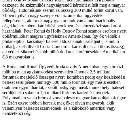
összeget, de százmilliós nagyságrendű kártérítést ítélt meg a magyar
bíróság. Tudomásunk szerint az összeg 300 millió forint körül van.
Ebben nyilván nagy szerepe volt az amerikai ügyvédek
fellépésének, akikn ek nagy gyakorlatuk van a multinacionális
cégekkel szembeni kártérítési perekben, és nemzetközi standardot
használtak. Peter Ronai és Holly Ostrov Ronai számos esetben nyert
dollármilliókat magyar ügyfeleknek Amerikában, így ők védték a
philadelphiai kacsahajó-baleset áldozatainak családjait (17 millió
dollár), az elsüllyedt Costa Concordia károsult utasait titkos összeg),
de védtek sikerrel és többmillió dolláros kártérítésekkel Amerikában
élő magyarokat is.
A Ronai and Ronai Ügyvédi Iroda tavaly Amerikában egy kórházi
műhiba miatt agykárosodást szenvedett lánynak 2,5 milliárd
forintnak megfelelő összeget nyert, korábban pedig egy közlekedési
baleset sérültjének mintegy 300 millió forintot, egy másik esetben
csaknem egymilliárdot, azelőtt pedig egy másik munkahelyi baleset
sérültjének csaknem 1,5 milliárd forintos kártérítést nyertek.
Folyamatban van a bronx-i vonatbaleset magyar károsultjainak ügye
is. Ezért egyre többen keresik meg őket olyan magyarok, akik
valamilyen balesetet szenvednek, és a károkozó amerikai vagy
nemzetközi cég.