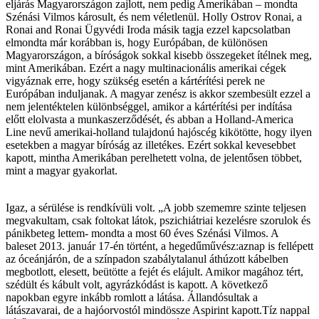
eljárás Magyarországon zajlott, nem pedig Amerikában – mondta
Szénási Vilmos károsult, és nem véletlenül. Holly Ostrov Ronai, a
Ronai and Ronai Ügyvédi Iroda másik tagja ezzel kapcsolatban
elmondta már korábban is, hogy Európában, de különösen
Magyarországon, a bíróságok sokkal kisebb összegeket ítélnek meg,
mint Amerikában. Ezért a nagy multinacionális amerikai cégek
vigyáznak erre, hogy szükség esetén a kártérítési perek ne
Európában induljanak. A magyar zenész is akkor szembesült ezzel a
nem jelentéktelen különbséggel, amikor a kártérítési per indítása
előtt elolvasta a munkaszerződését, és abban a Holland-America
Line nevű amerikai-holland tulajdonú hajóscég kikötötte, hogy ilyen
esetekben a magyar bíróság az illetékes. Ezért sokkal kevesebbet
kapott, mintha Amerikában perelhetett volna, de jelentősen többet,
mint a magyar gyakorlat.
Igaz, a sérülése is rendkívüli volt. „A jobb szememre szinte teljesen
megvakultam, csak foltokat látok, pszichiátriai kezelésre szorulok és
pánikbeteg lettem- mondta a most 60 éves Szénási Vilmos. A
baleset
2013. január 17-én történt, a hegedűművész:
aznap is fellépett
az óceánjárón, de a színpadon szabálytalanul áthúzott kábelben
megbotlott, elesett, beütötte a fejét és elájult. Amikor magához tért,
szédült és kábult volt, agyrázkódást is kapott. A következő
napokban egyre inkább romlott a látása.
Állandósultak a
látászavarai, de a hajóorvostól mindössze Aspirint kapott.
Tíz nappal