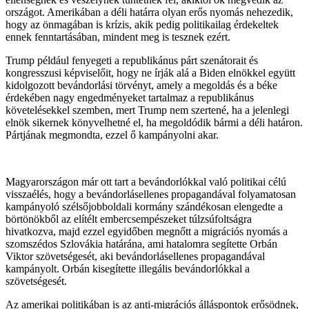
országot. Amerikában a déli határra olyan erős nyomás nehezedik,
hogy az önmagában is krízis, akik pedig politikailag érdekeltek
ennek fenntartásában, mindent meg is tesznek ezért.
Trump például fenyegeti a republikánus párt szenátorait és
kongresszusi képviselőit, hogy ne írják alá a Biden elnökkel együtt
kidolgozott bevándorlási törvényt, amely a megoldás és a béke
érdekében nagy engedményeket tartalmaz a republikánus
követelésekkel szemben, mert Trump nem szertené, ha a jelenlegi
elnök sikernek könyvelhetné el, ha megoldódik bármi a déli határon.
Pártjának megmondta, ezzel ő kampányolni akar.
Magyarországon már ott tart a bevándorlókkal való politikai célú
visszaélés, hogy a bevándorlásellenes propagandával folyamatosan
kampányoló szélsőjobboldali kormány szándékosan elengedte a
börtönökből az elítélt embercsempészeket túlzsúfoltságra
hivatkozva, majd ezzel egyidőben megnőtt a migrációs nyomás a
szomszédos Szlovákia határána, ami hatalomra segítette Orbán
Viktor szövetségesét, aki bevándorlásellenes propagandával
kampányolt. Orbán kisegítette illegális bevándorlókkal a
szövetségesét.
Az amerikai politikában is az anti-migrációs álláspontok erősödnek,