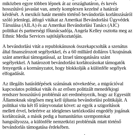
miközben egyre többen lépnek át az országhatáron, és kevés
hosszútávú javaslat van, amely komplexen kezelné a határzár
kérdését. A mexikói határ mentén történő bevándorlás korlátozásáról
szóló jelenlegi, átfogó vitákat az Amerikai Bevándorlási Ügyvédek
Társulása (AILA) és az Amerikai Bevándorlási Tanács (AIC)
politikai és partnerségi főtanácsadója, Angela Kelley osztotta meg az
Ethnic Media Services sajtótájékoztatóján.
A bevándorlási vitát a republokánusok összekapcsolták a szenátus
által finanszírozott segélyekkel, és a 60 milliárd dolláros Ukrajnának
szánt amerikai támogatással, az Izrael támogatására szánt
segélyekkel. A határozott bevándorlási korlátozásokat támogatók
fenyegetik a kormányzatot, hogy blokkolják a különféle segélyek
elfogadását.
Az illegális határátlépések számának növekedése, a migrációval
kapcsolatos politikai viták és az erősen politizált menedékjogi
rendszer hosszútávú problémái azt eredményezik, hogy az Egyesült
Államoknak sürgősen meg kell újítania bevándorlási politikáját. A
politikai vita két fő irányvonalat követ: az egyik a szigorítások
mellett érvel, beleértve az ideiglenes tartózkodási engedély jogának
korlátozását, a másik pedig a humanitárius szempontokat
hangsúlyozza, a különféle nemzetközi problémák miatt történő
bevándorlás támogatása érdekében.