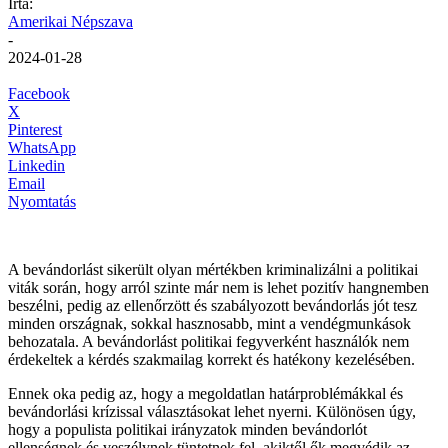
Írta:
Amerikai Népszava
-
2024-01-28
Facebook
X
Pinterest
WhatsApp
Linkedin
Email
Nyomtatás
A bevándorlást sikerült olyan mértékben kriminalizálni a politikai
viták során, hogy arról szinte már nem is lehet pozitív hangnemben
beszélni, pedig az ellenőrzött és szabályozott bevándorlás jót tesz
minden országnak, sokkal hasznosabb, mint a vendégmunkások
behozatala. A bevándorlást politikai fegyverként használók nem
érdekeltek a kérdés szakmailag korrekt és hatékony kezelésében.
Ennek oka pedig az, hogy a megoldatlan határproblémákkal és
bevándorlási krízissal választásokat lehet nyerni. Különösen úgy,
hogy a populista politikai irányzatok minden bevándorlót
ellenségnek és veszélynek tüntetnek fel, akiktől ők megvédik az