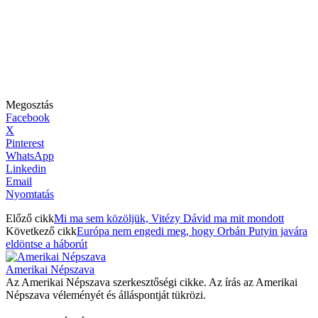
Megosztás
Facebook
X
Pinterest
WhatsApp
Linkedin
Email
Nyomtatás
Előző cikk
Mi ma sem közöljük, Vitézy Dávid ma mit mondott
Következő cikk
Európa nem engedi meg, hogy Orbán Putyin javára
eldöntse a háborút
Amerikai Népszava
Az Amerikai Népszava szerkesztőségi cikke. Az írás az Amerikai
Népszava véleményét és álláspontját tükrözi.