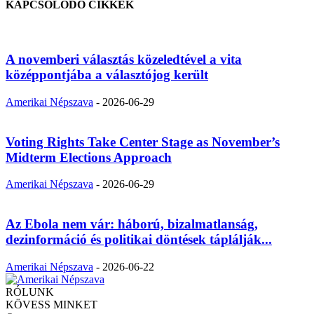
KAPCSOLÓDÓ CIKKEK
A novemberi választás közeledtével a vita
középpontjába a választójog került
Amerikai Népszava
-
2026-06-29
Voting Rights Take Center Stage as November’s
Midterm Elections Approach
Amerikai Népszava
-
2026-06-29
Az Ebola nem vár: háború, bizalmatlanság,
dezinformáció és politikai döntések táplálják...
Amerikai Népszava
-
2026-06-22
RÓLUNK
KÖVESS MINKET