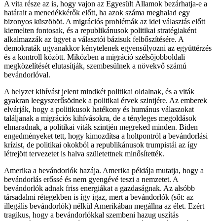
A vita része az is, hogy vajon az Egyesült Államok bezárhatja-e a
határait a menedékkérők előtt, ha azok száma meghalad egy
bizonyos küszöböt. A migrációs problémák az idei választás előtt
kiemelten fontosak, és a republikánusok politikai stratégiaként
alkalmazzák az ügyet a választói bázisuk felbőszítésére. A
demokraták ugyanakkor kénytelenek egyensúlyozni az együttérzés
és a kontroll között. Miközben a migráció szélsőjobboldali
megközelítését elutasítják, szembesülnek a növekvő számú
bevándorlóval.
A helyzet kihívást jelent mindkét politikai oldalnak, és a viták
gyakran leegyszerűsödnek a politikai érvek szintjére. Az emberek
elvárják, hogy a politikusok hatékony és humánus válaszokat
találjanak a migrációs kihívásokra, de a tényleges megoldások
elmaradnak, a politikai viták szintjén megreked minden. Biden
engedményeket tett, hogy kimozdítsa a holtpontról a bevándorlási
krízist, de politikai okokból a republikánusok trumpistái az így
létrejött tervezetet is halva születettnek minősítették.
Amerika a bevándorlók hazája. Amerika példája mutatja, hogy a
bevándorlás erőssé és nem gyengévé teszi a nemzetet. A
bevándorlók adnak friss energiákat a gazdaságnak. Az alsóbb
társadalmi rétegekben is így igaz, mert a bevándorlók (sőt: az
illegális bevándorlók) nélkül Amerikában megállna az élet. Ezért
tragikus, hogy a bevándorlókkal szembeni hazug uszítás