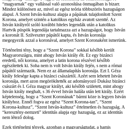
“magyarnak” egy vallással való azonosítása önmagában is bizarr.
Mindez különösen az, mivel az egész teória többszörös hazugságon
alapul. A Szent István-kultusz alapja a pápának tulajdonított Szent
Korona, amelyet szintén a katolikus egyház avatott szentté. Az
István királyról szóló korábbi hiteles legendák után a katolikus
Hartvik püspök legendája tartalmazza azt a hazugságot, hogy István
a koronát II. Szilveszter pápától kapta, és István koronája
megegyezik azzal a koronával, amelyet Szent Koronaként ismerünk.
Történelmi tény, hogy a “Szent Korona” sokkal később került
Magyarországra, mint ahogy István király élt. Ez egy bizánci
eredetű, női korona, amelyet a latin korona részével később
egészítettek ki. Soha nem is volt István király fején, s nem a római
pápától származik. Nem ez az államalapítás koronája. Ezt I. Géza
király felesége kapta a bizánci császártól. Azért sem lehetett István
koronája, mert azon megörökítették az adományozó Dukász bizánci
császárt és I. Géza magyar királyt, aki később született, mint ahogy
István király meghalt, s 36 évvel István halála után lett király. Ezért
képtelenség, hogy a “Szent Koronának” bármi köze is legyen István
királyhoz. Ennél fogva az egész “Szent Korona-tan”, “Szent
Korona-kultusz”, “Szent István-kultusz” értelmetlen és hazugság. A
“keresztény-nemzeti” identitás alapja egy hazugság, ez az identitás
nem létező dolog.
Ezek történelmi tények, azonban a magyarságtudat, a hamis