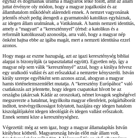
egyház és dogmáinak uralma a magyarok lelke fölött, amit az állam
juttat érvényre oly módon, hogy a magyar jogalkotást és az
államhatalom működését alárendeli ennek. A nemzet vagyonának
jelentős részét pedig átengedi a gyarmatosító katolikus egyháznak,
az idegen állam uralmának, a Vatikánnak. A hamis nemzeti identitás,
amely a “magyart” a “kereszténnyel” (értsd: a katolikus és a
reformált katolikussal) azonosítja, arra való, hogy a magyar nép
önként hajtsa ebbe az igába magát, mert a nemzeti identitása ezzel
azonos.
Hogy maga az eszme hazugság, azt az igazi kereszténység bibliai
alapjai is bizonyítják (a tapasztalattal együtt). Egyetlen nép, így a
magyar nép sem válik “kereszténnyé” azzal, hogy a királya felvesz
egy uralkodó vallást és azt erőszakkal a nemzetre kényszeríti. István
király szerepe egyébként sem azonos azzal, ahogyan a magyar
hamis történelemszemlélet mutatja. A “keresztény Európához” való
csatlakozás azt jelentette, hogy idegen csapatokat hívott be az
országba (akárcsak Kádár az oroszokat), német lovagok segítségével
megszerezte a hatalmat, legyilkolta magyar ellenfeleit, polgárháborút
indított, testvérgyilkosságot folytatott, hazájára egy idegen hatalom
kiszolgálójaként idegen ideológiát és idegen vallást erőszakolt.
Ennek semmi köze a kereszténységhez.
Végezetül: még az sem igaz, hogy a magyar államalapítás István
királyhoz köthető. Magyarország István előtt már állam volt,