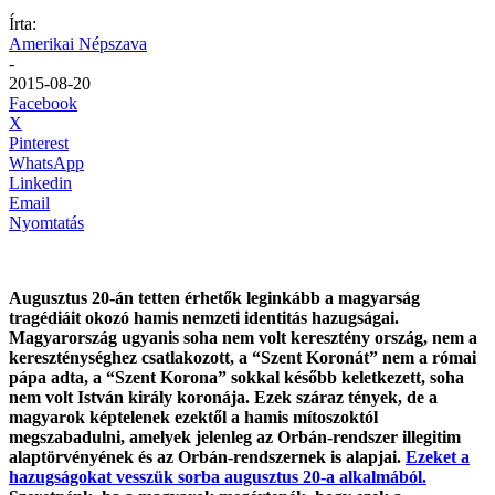
Írta:
Amerikai Népszava
-
2015-08-20
Facebook
X
Pinterest
WhatsApp
Linkedin
Email
Nyomtatás
Augusztus 20-án tetten érhetők leginkább a magyarság
tragédiáit okozó hamis nemzeti identitás hazugságai.
Magyarország ugyanis soha nem volt keresztény ország, nem a
kereszténységhez csatlakozott, a “Szent Koronát” nem a római
pápa adta, a “Szent Korona” sokkal később keletkezett, soha
nem volt István király koronája. Ezek száraz tények, de a
magyarok képtelenek ezektől a hamis mítoszoktól
megszabadulni, amelyek jelenleg az Orbán-rendszer illegitim
alaptörvényének és az Orbán-rendszernek is alapjai.
Ezeket a
hazugságokat vesszük sorba augusztus 20-a alkalmából.