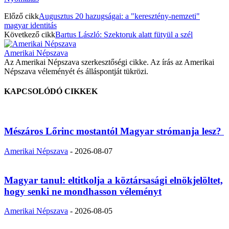
Előző cikk
Augusztus 20 hazugságai: a "keresztény-nemzeti"
magyar identitás
Következő cikk
Bartus László: Szektoruk alatt fütyül a szél
Amerikai Népszava
Az Amerikai Népszava szerkesztőségi cikke. Az írás az Amerikai
Népszava véleményét és álláspontját tükrözi.
KAPCSOLÓDÓ CIKKEK
Mészáros Lőrinc mostantól Magyar strómanja lesz?
Amerikai Népszava
-
2026-08-07
Magyar tanul: eltitkolja a köztársasági elnökjelöltet,
hogy senki ne mondhasson véleményt
Amerikai Népszava
-
2026-08-05