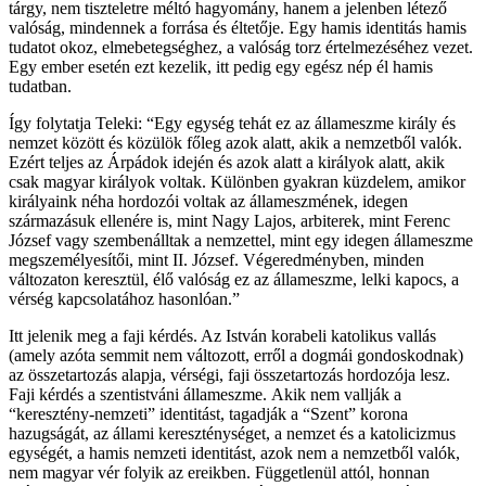
tárgy, nem tiszteletre méltó hagyomány, hanem a jelenben létező
valóság, mindennek a forrása és éltetője. Egy hamis identitás hamis
tudatot okoz, elmebetegséghez, a valóság torz értelmezéséhez vezet.
Egy ember esetén ezt kezelik, itt pedig egy egész nép él hamis
tudatban.
Így folytatja Teleki: “Egy egység tehát ez az állameszme király és
nemzet között és közülök főleg azok alatt, akik a nemzetből valók.
Ezért teljes az Árpádok idején és azok alatt a királyok alatt, akik
csak magyar királyok voltak. Különben gyakran küzdelem, amikor
királyaink néha hordozói voltak az állameszmének, idegen
származásuk ellenére is, mint Nagy Lajos, arbiterek, mint Ferenc
József vagy szembenálltak a nemzettel, mint egy idegen állameszme
megszemélyesítői, mint II. József. Végeredményben, minden
változaton keresztül, élő valóság ez az állameszme, lelki kapocs, a
vérség kapcsolatához hasonlóan.”
Itt jelenik meg a faji kérdés. Az István korabeli katolikus vallás
(amely azóta semmit nem változott, erről a dogmái gondoskodnak)
az összetartozás alapja, vérségi, faji összetartozás hordozója lesz.
Faji kérdés a szentistváni állameszme. Akik nem vallják a
“keresztény-nemzeti” identitást, tagadják a “Szent” korona
hazugságát, az állami kereszténységet, a nemzet és a katolicizmus
egységét, a hamis nemzeti identitást, azok nem a nemzetből valók,
nem magyar vér folyik az ereikben. Függetlenül attól, honnan