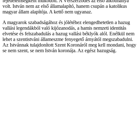
fejedelemségként működött. A Vérszerződés az első alkotmánya
volt. István nem az első államalapító, hanem csupán a katolikus
magyar állam alapítója. A kettő nem ugyanaz.
A magyarok szabadságához és jólétéhez elengedhetetlen a hazug
vallási legendákból való kijózanodás, a hamis nemzeti identitás
elvetése és felszabadulás a hazug vallási béklyók alól. Enélkül nem
lehet a szentistváni állameszme fenyegető árnyától megszabadulni.
Az Istvánnak tulajdonított Szent Koronáról meg kell mondani, hogy
se nem szent, se nem István koronája. Az egész hazugság.