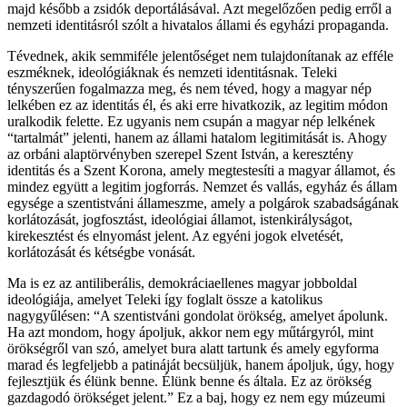
majd később a zsidók deportálásával. Azt megelőzően pedig erről a
nemzeti identitásról szólt a hivatalos állami és egyházi propaganda.
Tévednek, akik semmiféle jelentőséget nem tulajdonítanak az efféle
eszméknek, ideológiáknak és nemzeti identitásnak. Teleki
tényszerűen fogalmazza meg, és nem téved, hogy a magyar nép
lelkében ez az identitás él, és aki erre hivatkozik, az legitim módon
uralkodik felette. Ez ugyanis nem csupán a magyar nép lelkének
“tartalmát” jelenti, hanem az állami hatalom legitimitását is. Ahogy
az orbáni alaptörvényben szerepel Szent István, a keresztény
identitás és a Szent Korona, amely megtestesíti a magyar államot, és
mindez együtt a legitim jogforrás. Nemzet és vallás, egyház és állam
egysége a szentistváni állameszme, amely a polgárok szabadságának
korlátozását, jogfosztást, ideológiai államot, istenkirályságot,
kirekesztést és elnyomást jelent. Az egyéni jogok elvetését,
korlátozását és kétségbe vonását.
Ma is ez az antiliberális, demokráciaellenes magyar jobboldal
ideológiája, amelyet Teleki így foglalt össze a katolikus
nagygyűlésen: “A szentistváni gondolat örökség, amelyet ápolunk.
Ha azt mondom, hogy ápoljuk, akkor nem egy műtárgyról, mint
örökségről van szó, amelyet bura alatt tartunk és amely egyforma
marad és legfeljebb a patináját becsüljük, hanem ápoljuk, úgy, hogy
fejlesztjük és élünk benne. Élünk benne és általa. Ez az örökség
gazdagodó örökséget jelent.” Ez a baj, hogy ez nem egy múzeumi