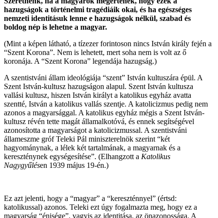
Szeretnénk, ha a magyarok megértenék, hogy ezek a
hazugságok a történelmi tragédiáik okai, és ha egészséges
nemzeti identitásuk lenne e hazugságok nélkül, szabad és
boldog nép is lehetne a magyar.
(Mint a képen látható, a tízezer forintoson nincs István király fején a
“Szent Korona”. Nem is lehetett, mert soha nem is volt az ő
koronája. A “Szent Korona” legendája hazugság.)
A szentistváni állam ideológiája “szent” István kultuszára épül. A
Szent István-kultusz hazugságon alapul. Szent István kultusza
vallási kultusz, hiszen István királyt a katolikus egyház avatta
szentté, István a katolikus vallás szentje. A katolicizmus pedig nem
azonos a magyarsággal. A katolikus egyház mégis a Szent István-
kultusz révén tette magát államalkotóvá, és ennek segítségével
azonosította a magyarságot a katolicizmussal. A szentistváni
állameszme gróf Teleki Pál miniszterelnök szerint “két
hagyománynak, a lélek két tartalmának, a magyarnak és a
kereszténynek egységesítése”. (Elhangzott a
Katolikus
Nagygyűlés
en 1939 május 19-én.)
Ez azt jelenti, hogy a “magyar” a “kereszténnyel” (értsd:
katolikussal) azonos. Teleki ezt úgy fogalmazta meg, hogy ez a
magyarság “énisége”, vagyis az identitása, az önazonossága. A