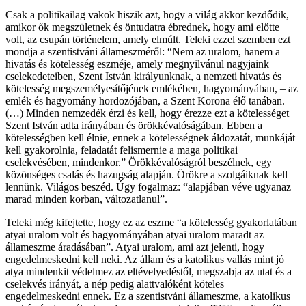
Csak a politikailag vakok hiszik azt, hogy a világ akkor kezdődik,
amikor ők megszületnek és öntudatra ébrednek, hogy ami előtte
volt, az csupán történelem, amely elmúlt. Teleki ezzel szemben ezt
mondja a szentistváni állameszméről: “Nem az uralom, hanem a
hivatás és kötelesség eszméje, amely megnyilvánul nagyjaink
cselekedeteiben, Szent István királyunknak, a nemzeti hivatás és
kötelesség megszemélyesítőjének emlékében, hagyományában, – az
emlék és hagyomány hordozójában, a Szent Korona élő tanában.
(…) Minden nemzedék érzi és kell, hogy érezze ezt a kötelességet
Szent István adta irányában és örökkévalóságában. Ebben a
kötelességben kell élnie, ennek a kötelességnek áldozatát, munkáját
kell gyakorolnia, feladatát felismernie a maga politikai
cselekvésében, mindenkor.” Örökkévalóságról beszélnek, egy
közönséges csalás és hazugság alapján. Örökre a szolgáiknak kell
lennünk. Világos beszéd. Úgy fogalmaz: “alapjában véve ugyanaz
marad minden korban, változatlanul”.
Teleki még kifejtette, hogy ez az eszme “a kötelesség gyakorlatában
atyai uralom volt és hagyományában atyai uralom maradt az
állameszme áradásában”. Atyai uralom, ami azt jelenti, hogy
engedelmeskedni kell neki. Az állam és a katolikus vallás mint jó
atya mindenkit védelmez az eltévelyedéstől, megszabja az utat és a
cselekvés irányát, a nép pedig alattvalóként köteles
engedelmeskedni ennek. Ez a szentistváni állameszme, a katolikus