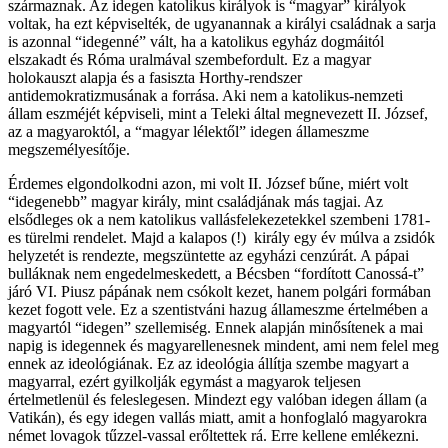
származnak. Az idegen katolikus királyok is “magyar” királyok
voltak, ha ezt képviselték, de ugyanannak a királyi családnak a sarja
is azonnal “idegenné” vált, ha a katolikus egyház dogmáitól
elszakadt és Róma uralmával szembefordult. Ez a magyar
holokauszt alapja és a fasiszta Horthy-rendszer
antidemokratizmusának a forrása. Aki nem a katolikus-nemzeti
állam eszméjét képviseli, mint a Teleki által megnevezett II. József,
az a magyaroktól, a “magyar lélektől” idegen állameszme
megszemélyesítője.
Érdemes elgondolkodni azon, mi volt II. József bűne, miért volt
“idegenebb” magyar király, mint családjának más tagjai. Az
elsődleges ok a nem katolikus vallásfelekezetekkel szembeni 1781-
es türelmi rendelet. Majd a kalapos (!) király egy év múlva a zsidók
helyzetét is rendezte, megszüntette az egyházi cenzúrát. A pápai
bulláknak nem engedelmeskedett, a Bécsben “fordított Canossá-t”
járó VI. Piusz pápának nem csókolt kezet, hanem polgári formában
kezet fogott vele. Ez a szentistváni hazug állameszme értelmében a
magyartól “idegen” szellemiség. Ennek alapján minősítenek a mai
napig is idegennek és magyarellenesnek mindent, ami nem felel meg
ennek az ideológiának. Ez az ideológia állítja szembe magyart a
magyarral, ezért gyilkolják egymást a magyarok teljesen
értelmetlenül és feleslegesen. Mindezt egy valóban idegen állam (a
Vatikán), és egy idegen vallás miatt, amit a honfoglaló magyarokra
német lovagok tűzzel-vassal erőltettek rá. Erre kellene emlékezni.