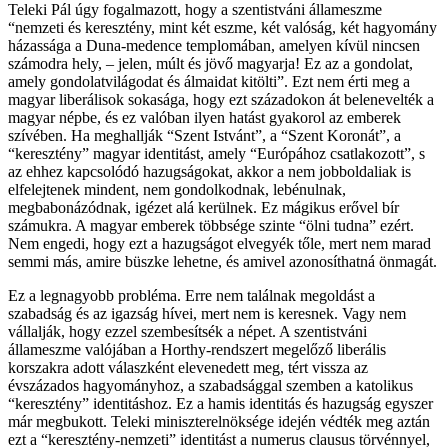
Teleki Pál úgy fogalmazott, hogy a szentistváni állameszme
“nemzeti és keresztény, mint két eszme, két valóság, két hagyomány
házassága a Duna-medence templomában, amelyen kívül nincsen
számodra hely, – jelen, múlt és jövő magyarja! Ez az a gondolat,
amely gondolatvilágodat és álmaidat kitölti”. Ezt nem érti meg a
magyar liberálisok sokasága, hogy ezt századokon át belenevelték a
magyar népbe, és ez valóban ilyen hatást gyakorol az emberek
szívében. Ha meghallják “Szent Istvánt”, a “Szent Koronát”, a
“keresztény” magyar identitást, amely “Európához csatlakozott”, s
az ehhez kapcsolódó hazugságokat, akkor a nem jobboldaliak is
elfelejtenek mindent, nem gondolkodnak, lebénulnak,
megbabonázódnak, igézet alá kerülnek. Ez mágikus erővel bír
számukra. A magyar emberek többsége szinte “ölni tudna” ezért.
Nem engedi, hogy ezt a hazugságot elvegyék tőle, mert nem marad
semmi más, amire büszke lehetne, és amivel azonosíthatná önmagát.
Ez a legnagyobb probléma. Erre nem találnak megoldást a
szabadság és az igazság hívei, mert nem is keresnek. Vagy nem
vállalják, hogy ezzel szembesítsék a népet. A szentistváni
állameszme valójában a Horthy-rendszert megelőző liberális
korszakra adott válaszként elevenedett meg, tért vissza az
évszázados hagyományhoz, a szabadsággal szemben a katolikus
“keresztény” identitáshoz. Ez a hamis identitás és hazugság egyszer
már megbukott. Teleki miniszterelnöksége idején védték meg aztán
ezt a “keresztény-nemzeti” identitást a numerus clausus törvénnyel,