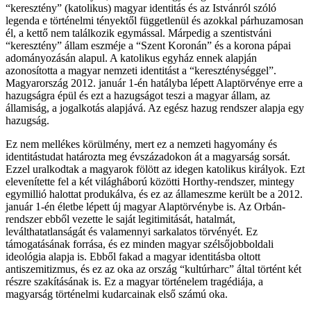
“keresztény” (katolikus) magyar identitás és az Istvánról szóló
legenda e történelmi tényektől függetlenül és azokkal párhuzamosan
él, a kettő nem találkozik egymással. Márpedig a szentistváni
“keresztény” állam eszméje a “Szent Koronán” és a korona pápai
adományozásán alapul. A katolikus egyház ennek alapján
azonosította a magyar nemzeti identitást a “kereszténységgel”.
Magyarország 2012. január 1-én hatályba lépett Alaptörvénye erre a
hazugságra épül és ezt a hazugságot teszi a magyar állam, az
államiság, a jogalkotás alapjává. Az egész hazug rendszer alapja egy
hazugság.
Ez nem mellékes körülmény, mert ez a nemzeti hagyomány és
identitástudat határozta meg évszázadokon át a magyarság sorsát.
Ezzel uralkodtak a magyarok fölött az idegen katolikus királyok. Ezt
elevenítette fel a két világháború közötti Horthy-rendszer, mintegy
egymillió halottat produkálva, és ez az állameszme került be a 2012.
január 1-én életbe lépett új magyar Alaptörvénybe is. Az Orbán-
rendszer ebből vezette le saját legitimitását, hatalmát,
leválthatatlanságát és valamennyi sarkalatos törvényét. Ez
támogatásának forrása, és ez minden magyar szélsőjobboldali
ideológia alapja is. Ebből fakad a magyar identitásba oltott
antiszemitizmus, és ez az oka az ország “kultúrharc” által történt két
részre szakításának is. Ez a magyar történelem tragédiája, a
magyarság történelmi kudarcainak első számú oka.