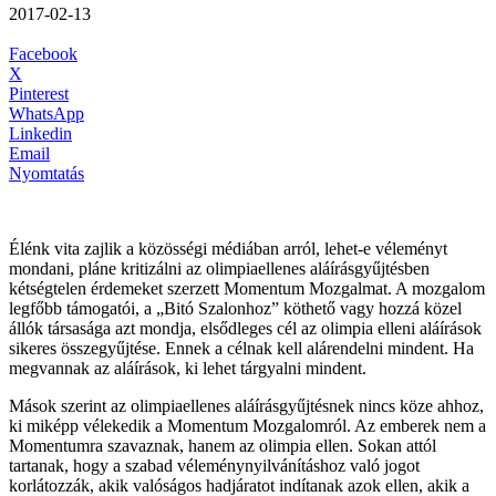
2017-02-13
Facebook
X
Pinterest
WhatsApp
Linkedin
Email
Nyomtatás
Élénk vita zajlik a közösségi médiában arról, lehet-e véleményt
mondani, pláne kritizálni az olimpiaellenes aláírásgyűjtésben
kétségtelen érdemeket szerzett Momentum Mozgalmat. A mozgalom
legfőbb támogatói, a „Bitó Szalonhoz” köthető vagy hozzá közel
állók társasága azt mondja, elsődleges cél az olimpia elleni aláírások
sikeres összegyűjtése. Ennek a célnak kell alárendelni mindent. Ha
megvannak az aláírások, ki lehet tárgyalni mindent.
Mások szerint az olimpiaellenes aláírásgyűjtésnek nincs köze ahhoz,
ki miképp vélekedik a Momentum Mozgalomról. Az emberek nem a
Momentumra szavaznak, hanem az olimpia ellen. Sokan attól
tartanak, hogy a szabad véleménynyilvánításhoz való jogot
korlátozzák, akik valóságos hadjáratot indítanak azok ellen, akik a