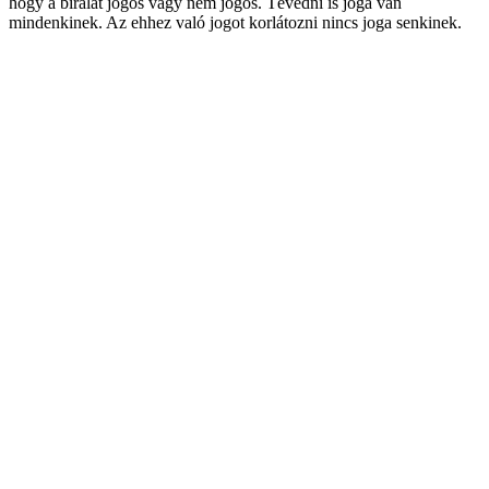
hogy a bírálat jogos vagy nem jogos. Tévedni is joga van
mindenkinek. Az ehhez való jogot korlátozni nincs joga senkinek.