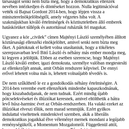
társaságot senki nem bízta meg, hogy a demokratikus ellenzék
nevében intézkedjen és döntéseket hozzon. Nulla legitimációval
vették rá Bajnai Gordont 2014-ben, hogy lépjen vissza a
miniszterelnökjelöltségtől, amely végzetes hiba volt. A
szakmájukban kiváló értelmiségek és köztiszteletben álló emberek
hatáskörüket túllépik és autoritással ruházták fel magukat.
Ugyanez a kör „civilek” címen Majtényi László személyében állított
köztársasági ellenzéki elnökjelöltet, amivel senki nem bízta meg
őket. A pártoknak el kellett volna utasítaniuk, hogy a tökéletes
szerepzavarban levő Bitó László és néhány más ember mondja meg,
ki legyen a jelöltjük. Ebben az esetben szerencse, hogy Majtényi
László kiváló ember, igazi demokrata, személye valóban megtestesíti
az ellenkezőjét annak, amit Orbán rendszere képvisel. De ennyi
erővel lehetett volna más is, lehetett volnaújabb tévedés is.
De nem szűkíthető le ez a gondolkodás néhány értelmiségire. A
2014-ben verembe esett ellenzékiek mindenbe kapaszkodnának,
hogy kiszabaduljanak, de nem tudnak. Ezért mindig újabb
pótcselekvéseket és illúziókat keresnek, amivel eltölthetik a hátra
levő húsz-harminc évet az Orbán-rendszerben. Ha valaki ezeket az
illúziókat elveszi tőlük, nem marad semmijük. Ezért gyilkos
indulattal viseltetnek mindenkivel szemben, akik a liberális
demokratikus jogaikkal élve véleményt mernek mondani a legújabb
reménységükről, a Momentum Mozgalomról. Függetlenül attól,