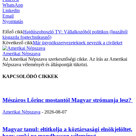
WhatsApp
Linkedin
Email
Nyomtatás
Előző cikk
Hajdúszoboszló TV: Vállalkozóból politikus (Igazából
kisgazda fogtechnikusnő)
Következő cikk
Már ügynökszervezeteknek nevezik a civileket
Amerikai Népszava
Az Amerikai Népszava szerkesztőségi cikke. Az írás az Amerikai
Népszava véleményét és álláspontját tükrözi.
KAPCSOLÓDÓ CIKKEK
Mészáros Lőrinc mostantól Magyar strómanja lesz?
Amerikai Népszava
-
2026-08-07
Magyar tanul: eltitkolja a köztársasági elnökjelöltet,
hogy senki ne mondhasson véleményt