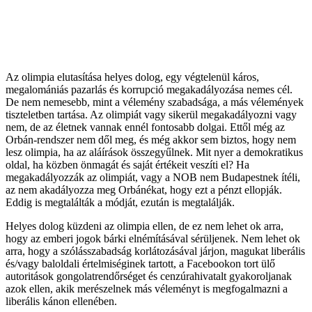
Az olimpia elutasítása helyes dolog, egy végtelenül káros,
megalomániás pazarlás és korrupció megakadályozása nemes cél.
De nem nemesebb, mint a vélemény szabadsága, a más vélemények
tiszteletben tartása. Az olimpiát vagy sikerül megakadályozni vagy
nem, de az életnek vannak ennél fontosabb dolgai. Ettől még az
Orbán-rendszer nem dől meg, és még akkor sem biztos, hogy nem
lesz olimpia, ha az aláírások összegyűlnek. Mit nyer a demokratikus
oldal, ha közben önmagát és saját értékeit veszíti el? Ha
megakadályozzák az olimpiát, vagy a NOB nem Budapestnek ítéli,
az nem akadályozza meg Orbánékat, hogy ezt a pénzt ellopják.
Eddig is megtalálták a módját, ezután is megtalálják.
Helyes dolog küzdeni az olimpia ellen, de ez nem lehet ok arra,
hogy az emberi jogok bárki elnémításával sérüljenek. Nem lehet ok
arra, hogy a szólásszabadság korlátozásával járjon, magukat liberális
és/vagy baloldali értelmiséginek tartott, a Facebookon tort ülő
autoritások gongolatrendőrséget és cenzúrahivatalt gyakoroljanak
azok ellen, akik merészelnek más véleményt is megfogalmazni a
liberális kánon ellenében.