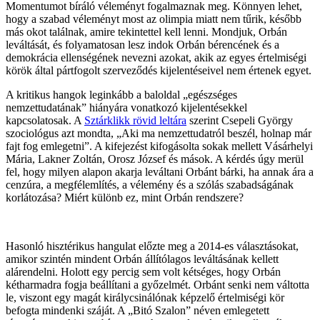
Momentumot bíráló véleményt fogalmaznak meg. Könnyen lehet,
hogy a szabad véleményt most az olimpia miatt nem tűrik, később
más okot találnak, amire tekintettel kell lenni. Mondjuk, Orbán
leváltását, és folyamatosan lesz indok Orbán bérencének és a
demokrácia ellenségének nevezni azokat, akik az egyes értelmiségi
körök által pártfogolt szerveződés kijelentéseivel nem értenek egyet.
A kritikus hangok leginkább a baloldal „egészséges
nemzettudatának” hiányára vonatkozó kijelentésekkel
kapcsolatosak. A
Sztárklikk rövid leltára
szerint Csepeli György
szociológus azt mondta, „Aki ma nemzettudatról beszél, holnap már
fajt fog emlegetni”. A kifejezést kifogásolta sokak mellett Vásárhelyi
Mária, Lakner Zoltán, Orosz József és mások. A kérdés úgy merül
fel, hogy milyen alapon akarja leváltani Orbánt bárki, ha annak ára a
cenzúra, a megfélemlítés, a vélemény és a szólás szabadságának
korlátozása? Miért különb ez, mint Orbán rendszere?
Hasonló hisztérikus hangulat előzte meg a 2014-es választásokat,
amikor szintén mindent Orbán állítólagos leváltásának kellett
alárendelni. Holott egy percig sem volt kétséges, hogy Orbán
kétharmadra fogja beállítani a győzelmét. Orbánt senki nem váltotta
le, viszont egy magát királycsinálónak képzelő értelmiségi kör
befogta mindenki száját. A „Bitó Szalon” néven emlegetett