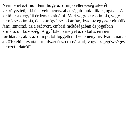
Nem lehet azt mondani, hogy az olimpiaellenesség sikerét
veszélyezteti, aki él a véleményszabadság demokratikus jogával. A
kettőt csak együtt érdemes csinálni. Mert vagy lesz olimpia, vagy
nem lesz olimpia, de akár így lesz, akár úgy lesz, az egyszer elmúlik.
Ami ittmarad, az a szétvert, emberi méltóságában és jogaiban
korlátozott közösség. A gyűlölet, amelyet azokkal szemben
fordítanak, akik az olimpiától függetlenül véleményt nyilvánítanának
a 2010 előtti és utáni rendszer összemosásáról, vagy az „egészséges
nemzettudatról”.