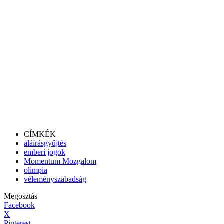
CÍMKÉK
aláírásgyűjtés
emberi jogok
Momentum Mozgalom
olimpia
véleményszabadság
Megosztás
Facebook
X
Pinterest