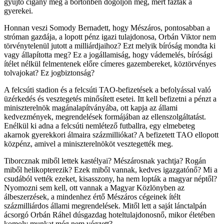
gyűjtő cigány meg a börtönben dögöljön meg, mert fáztak a
gyerekei.
Honnan veszi Somody Bernadett, hogy Mészáros, pontosabban a
stróman gazdája, a lopott pénz igazi tulajdonosa, Orbán Viktor nem
törvénytelenül jutott a milliárdjaihoz? Ezt melyik bíróság mondta ki
vagy állapította meg? Ez a jogállamiság, hogy vádemelés, bírósági
ítélet nélkül felmentenek előre címeres gazembereket, köztörvényes
tolvajokat? Ez jogbiztonság?
A felcsúti stadion és a felcsúti TAO-befizetések a befolyással való
üzérkedés és vesztegetés minősített esetei. Itt kell befizetni a pénzt a
miniszterelnök magánalapítványába, ott kapja az állami
kedvezmények, megrendelések formájában az ellenszolgáltatást.
Enélkül ki adna a felcsúti nemlétező futballra, egy elmebeteg
akarnok gyerekkori álmaira százmilliókat? A befizetett TAO ellopott
közpénz, amivel a miniszterelnököt vesztegették meg.
Tiborcznak miből lettek kastélyai? Mészárosnak yachtja? Rogán
miből helikopterezik? Ezek miből vannak, kedves igazgatónő? Mi a
csudából vették ezeket, kisasszony, ha nem lopták a magyar néptől?
Nyomozni sem kell, ott vannak a Magyar Közlönyben az
álbeszerzések, a mindenhez értő Mészáros cégeinek ítélt
százmilliárdos állami megrendelések. Mitől lett a saját lánctalpán
ácsorgó Orbán Ráhel dúsgazdag hoteltulajdonosnő, mikor életében
komoly munkat még nem végzett?