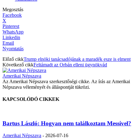
Megosztás
Facebook
X
Pinterest
WhatsApp
Linkedin
Email
Nyomtatás
Előző cikk
Trump elnöki tanácsadójának a maradék esze is elment
Következő cikk
Feltámadt az Orbán elleni ügynökvád
Amerikai Népszava
Az Amerikai Népszava szerkesztőségi cikke. Az írás az Amerikai
Népszava véleményét és álláspontját tükrözi.
KAPCSOLÓDÓ CIKKEK
Bartus László: Hogyan nem találkoztam Messivel?
Amerikai Népszava
-
2026-07-16