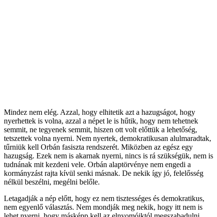
Mindez nem elég. Azzal, hogy elhitetik azt a hazugságot, hogy
nyerhettek is volna, azzal a népet le is hűtik, hogy nem tehetnek
semmit, ne tegyenek semmit, hiszen ott volt előttük a lehetőség,
tetszettek volna nyerni. Nem nyertek, demokratikusan alulmaradtak,
tűrniük kell Orbán fasiszta rendszerét. Miközben az egész egy
hazugság. Ezek nem is akarnak nyerni, nincs is rá szükségük, nem is
tudnának mit kezdeni vele. Orbán alaptörvénye nem engedi a
kormányzást rajta kívül senki másnak. De nekik így jó, felelősség
nélkül beszélni, megélni belőle.
Letagadják a nép előtt, hogy ez nem tisztességes és demokratikus,
nem egyenlő választás. Nem mondják meg nekik, hogy itt nem is
lehet nyerni, hogy másképp kell az elnyomóiktól megszabadulni.