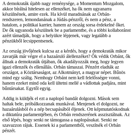
A demokraták újabb nagy reménysége, a Momentum Mozgalom,
akkor bírálná hitelesen az ellenzéket, ha ők nem ugyanarra
készülnének, amire ezek. Ha kívül maradnának az Orbán-
rendszeren, lemondanának a Júdás-pénzről, és nem a pénz, a
hatalom, a politikai karrier, hanem az ország sorsa érdekelné őket.
De ők ugyanoda készülnek be a parlamentbe, és a többi kollaboránst
azért támadják, hogy a helyükre lépjenek, vagy legalább a
pénzükből lecsippentsenek.
Az ország jövőjének kulcsa az a kérdés, hogy a demokraták mikor
zavarják már végre el a hazaáruló álellenzéket? Ők védik Orbánt, ők
állnak a demokraták útjában, ők akadályozzák meg, hogy legyen
igazi ellenzék és ellenállás. Orbán támaszai. Pénzért eladták az
országot, a Köztársaságot, az Alkotmányt, a magyar népet. Bűnös
mind egy szálig. Nemhogy Orbánt nem kell felelősségre vonni,
hanem ezeket mind oda kell ültetni mellé a vádlottak padjára, mint
bűntársakat. Egytől egyig.
Addig is küldjék el ezt a naplopó bandát dolgozni. Mások sem
haltak bele, próbálkozzanak munkával. Menjenek el dolgozni, ne
hazaárulásból és a nép becsapásából éljenek. Ott képmutatóskodnak
a diktatúra parlamentjében, és Orbán rendszerének asszisztálnak. Az
első lépés, hogy senki ne támogassa a naplopásukat. Senki ne
szavazzon rájuk. Essenek ki a parlamentből, veszítsék el Orbán
pénzét.