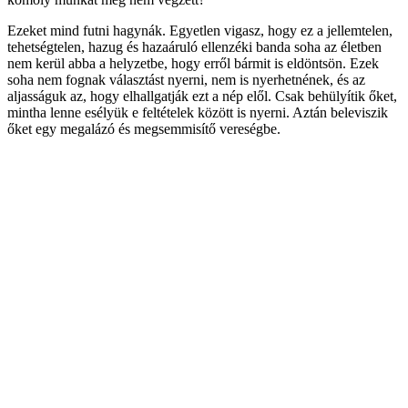
Ezeket mind futni hagynák. Egyetlen vigasz, hogy ez a jellemtelen,
tehetségtelen, hazug és hazaáruló ellenzéki banda soha az életben
nem kerül abba a helyzetbe, hogy erről bármit is eldöntsön. Ezek
soha nem fognak választást nyerni, nem is nyerhetnének, és az
aljasságuk az, hogy elhallgatják ezt a nép elől. Csak behülyítik őket,
mintha lenne esélyük e feltételek között is nyerni. Aztán beleviszik
őket egy megalázó és megsemmisítő vereségbe.