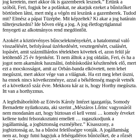
jog keretein, mert akkor ők is gazemberek lesznek.” Értünk a
szóból, Feri, fogjuk be a pofánkat, ne akarjuk ezeket a bűnözőket
börtönben látni, mert még a végén mi leszünk a gazemberek. Tudod
mit? Elmész a pápai Tüzépbe. Mit képzeltek? Ki akar a jog határain
túlterjeszkedni? Ide bőven elég a jog. A jog életfogytiglannal
fenyegeti az alkotmányos rend megdöntőit.
Azokért a köztörvényes bűncselekményekért, a hatalommal való
visszaélésért, befolyással üzérkedésért, vesztegetésért, csalásért,
lopásért, amit százmilliárdos tételekben követtek el, azon felül jár
letöltendő 25 év fejenként. Ti nem álltok a jog oldalán, Feri, és ha a
jogot nem akarnátok használni, önbíráskodást készítenétek elő, mert
ezt a mocskosságot, amit az Orbán-banda elkövetett, nem lehet
megúszni, mert akkor vége van a világnak. Ha ezt meg lehet úszni,
ha ennek nincs következménye, azzal a békétlenség magvát vetnék
el a következő száz évre. Mekkora kár az is, hogy Horthy megúszta.
Itt van a horthyzmus.
A legfelháborítóbb az Eötvös Károly Intézet igazgatója, Somody
Bernadette nyilatkozata, aki szerint „Mészáros Lőrinc vagyonáról
nem mondanám azt, hogy biztosan el kell venni … komoly érveket
kellene tudni felsorakoztatni emellett … ragaszkodjunk a
jogállamiság, a jogbiztonság eszméjéhez.” Kisasszony, a
jogbiztonság az, ha a bűnöst felelősségre vonják. A jogállamiság
nem az, hogy futni hagyjuk a fehérgalléros bűnözőket, de a rőzsét