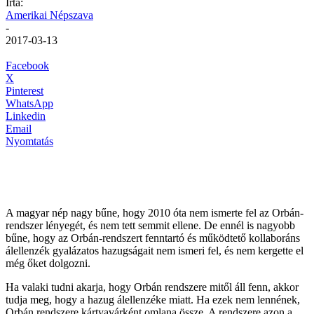
Írta:
Amerikai Népszava
-
2017-03-13
Facebook
X
Pinterest
WhatsApp
Linkedin
Email
Nyomtatás
A magyar nép nagy bűne, hogy 2010 óta nem ismerte fel az Orbán-
rendszer lényegét, és nem tett semmit ellene. De ennél is nagyobb
bűne, hogy az Orbán-rendszert fenntartó és működtető kollaboráns
álellenzék gyalázatos hazugságait nem ismeri fel, és nem kergette el
még őket dolgozni.
Ha valaki tudni akarja, hogy Orbán rendszere mitől áll fenn, akkor
tudja meg, hogy a hazug álellenzéke miatt. Ha ezek nem lennének,
Orbán rendszere kártyavárként omlana össze. A rendszere azon a