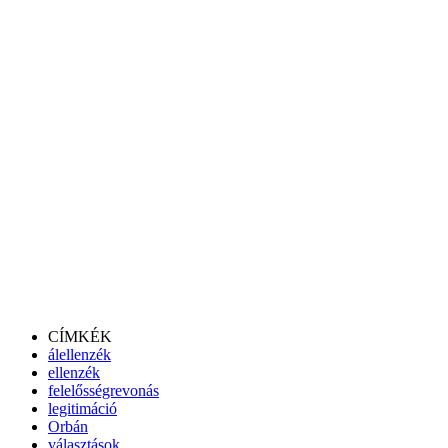
CÍMKÉK
álellenzék
ellenzék
felelősségrevonás
legitimáció
Orbán
választások