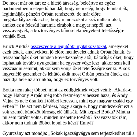
De most már ott tart ez a hitető társaság, beleértve az egész
parlamentben melegedő bandát, hogy nem elég, hogy fenntartják,
legitimálják pénzért Orbán rendszerét, de már előre
megakadályoznák azt is, hogy mindazokat a százmilliárdokat,
amiket ez a felcsúti haramia elrabolt a magyar néptől, azt
visszavegyék, a köztörvényes bűncselekményekért felelősségre
vonják őket.
Bruck András
összeszedte a legutóbbi nyilatkozatokat
, amelyeket
ezek tettek, amelyekben jó előre menlevelet adnak Orbánéknak, és
felszabadítják őket minden következmény alól, bátorítják őket, hogy
lophatnak tovább nyugodtan: ha egyszer vége lesz, akkor sem kell
visszaadni semmit, akkor sem vonja őket felelősségre senki. A sok
ingyenélő gazember és léhűtő, akik most Orbán pénzén élnek, azt
hazudja bele az arcunkba, hogy ez törvényes volt.
Botka nem akar többet, mint az eddigieknek véget vetni: „Akarja-e,
hogy Habony Árpád még több festményt vihessen haza, és Andy
Vajna és neje óránként többet keressen, mint egy magyar család egy
évben?” De azt nem kérdezi, hogy akarja-e, hogy mindezekért ezt a
sok szemét bűnözőt bíróság elé állítsák. Mit képzel Botka? Mintha
mi sem történt volna, minden mehetne tovább? Szavazzatok rám,
akkor nem tudnak többet lopni és kész? Ennyi?
Gyurcsány azt mondja: „Sokak igazságvágya sem terjeszkedhet túl a