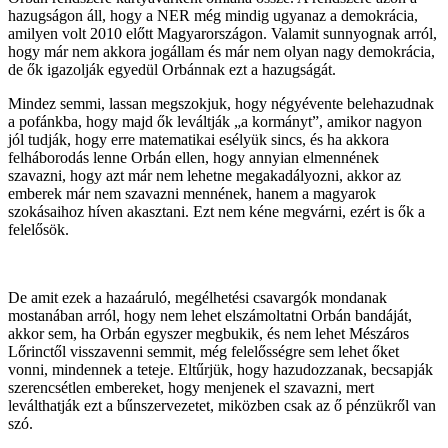
hazugságon áll, hogy a NER még mindig ugyanaz a demokrácia,
amilyen volt 2010 előtt Magyarországon. Valamit sunnyognak arról,
hogy már nem akkora jogállam és már nem olyan nagy demokrácia,
de ők igazolják egyedül Orbánnak ezt a hazugságát.
Mindez semmi, lassan megszokjuk, hogy négyévente belehazudnak
a pofánkba, hogy majd ők leváltják „a kormányt”, amikor nagyon
jól tudják, hogy erre matematikai esélyük sincs, és ha akkora
felháborodás lenne Orbán ellen, hogy annyian elmennének
szavazni, hogy azt már nem lehetne megakadályozni, akkor az
emberek már nem szavazni mennének, hanem a magyarok
szokásaihoz híven akasztani. Ezt nem kéne megvárni, ezért is ők a
felelősök.
De amit ezek a hazaáruló, megélhetési csavargók mondanak
mostanában arról, hogy nem lehet elszámoltatni Orbán bandáját,
akkor sem, ha Orbán egyszer megbukik, és nem lehet Mészáros
Lőrinctől visszavenni semmit, még felelősségre sem lehet őket
vonni, mindennek a teteje. Eltűrjük, hogy hazudozzanak, becsapják
szerencsétlen embereket, hogy menjenek el szavazni, mert
leválthatják ezt a bűnszervezetet, miközben csak az ő pénzükről van
szó.