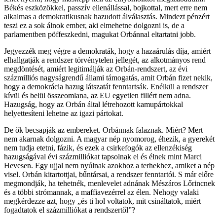
Békés eszközökkel, passzív ellenállással, bojkottal, mert erre nem
alkalmas a demokratikusnak hazudott álválasztás. Mindezt pénzért
teszi ez a sok álnok ember, aki elmehetne dolgozni is, de a
parlamentben pöffeszkedni, magukat Orbánnal eltartatni jobb.
Jegyezzék meg végre a demokraták, hogy a hazaárulás díja, amiért
elhallgatják a rendszer törvénytelen jellegét, az alkotmányos rend
megdöntését, amiért legitimálják az Orbán-rendszert, az évi
százmilliós nagyságrendű állami támogatás, amit Orbán fizet nekik,
hogy a demokrácia hazug látszatát fenntartsák. Enélkül a rendszer
kívül és belül összeomlana, az EU egyetlen fillért nem adna.
Hazugság, hogy az Orbán által létrehozott kamupártokkal
helyettesíteni lehetne az igazi pártokat.
De ők becsapják az embereket. Orbánnak falaznak. Miért? Mert
nem akarnak dolgozni. A magyar nép nyomorog, éhezik, a gyerekét
nem tudja etetni, fázik, és ezek a csirkefogók az ellenzékiség
hazugságával évi százmilliókat tapsolnak el és élnek mint Marci
Hevesen. Egy ujjal nem nyúlnak azokhoz a terhekhez, amiket a nép
visel. Orbán kitartottjai, bűntársai, a rendszer fenntartói. S már előre
megmondják, ha tehetnék, menlevelet adnának Mészáros Lőrincnek
és a többi strómannak, a maffiavezérrel az élen. Nehogy valaki
megkérdezze azt, hogy „és ti hol voltatok, mit csináltatok, miért
fogadtatok el százmilliókat a rendszertől”?