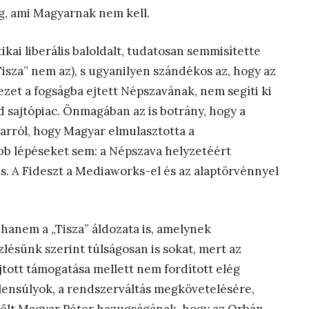
ág, ami Magyarnak nem kell.
kai liberális baloldalt, tudatosan semmisítette
Tisza” nem az), s ugyanilyen szándékos az, hogy az
et a fogságba ejtett Népszavának, nem segíti ki
ad sajtópiac. Önmagában az is botrány, hogy a
rról, hogy Magyar elmulasztotta a
bb lépéseket sem: a Népszava helyzetéért
. A Fideszt a Mediaworks-el és az alaptörvénnyel
hanem a „Tisza” áldozata is, amelynek
zlésünk szerint túlságosan is sokat, mert az
tt támogatása mellett nem fordított elég
lensúlyok, a rendszerváltás megkövetelésére,