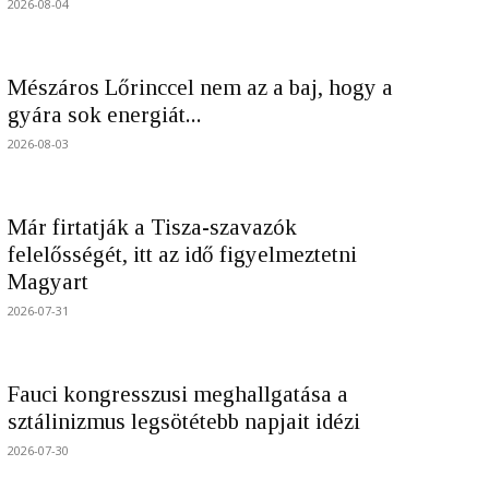
2026-08-04
Mészáros Lőrinccel nem az a baj, hogy a
gyára sok energiát...
2026-08-03
Már firtatják a Tisza-szavazók
felelősségét, itt az idő figyelmeztetni
Magyart
2026-07-31
Fauci kongresszusi meghallgatása a
sztálinizmus legsötétebb napjait idézi
2026-07-30