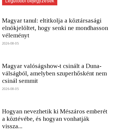
Legutóbbi bejegyzések
Magyar tanul: eltitkolja a köztársasági
elnökjelöltet, hogy senki ne mondhasson
véleményt
2026-08-05
Magyar valóságshow-t csinált a Duna-
válságból, amelyben szuperhősként nem
csinál semmit
2026-08-05
Hogyan nevezhetik ki Mészáros emberét
a köztévébe, és hogyan vonhatják
vissza...