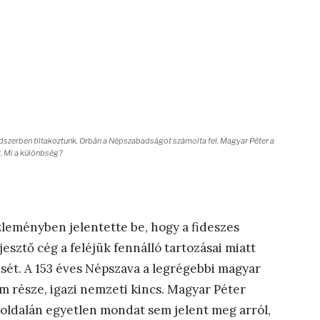
endszerben tiltakoztunk. Orbán a Népszabadságot számolta fel, Magyar Péter a
. Mi a különbség?
eményben jelentette be, hogy a fideszes
sztő cég a feléjük fennálló tartozásai miatt
ését. A 153 éves Népszava a legrégebbi magyar
m része, igazi nemzeti kincs. Magyar Péter
oldalán egyetlen mondat sem jelent meg arról,