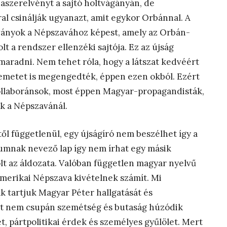
iaszerelvényt a sajtó holtvágányán, de
al csinálják ugyanazt, amit egykor Orbánnal. A
ványok a Népszavához képest, amely az Orbán-
t a rendszer ellenzéki sajtója. Ez az újság
maradni. Nem tehet róla, hogy a látszat kedvéért
emetet is megengedték, éppen ezen okból. Ezért
ollaboránsok, most éppen Magyar-propagandisták,
k a Népszavánál.
től függetlenül, egy újságíró nem beszélhet így a
numnak nevező lap így nem írhat egy másik
lt az áldozata. Valóban független magyar nyelvű
 Amerikai Népszava kivételnek számít. Mi
 tartjuk Magyar Péter hallgatását és
rt nem csupán szemétség és butaság húzódik
t, pártpolitikai érdek és személyes gyűlölet. Mert