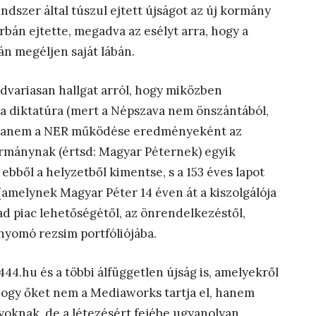
dszer által túszul ejtett újságot az új kormány
bán ejtette, megadva az esélyt arra, hogy a
tán megéljen saját lábán.
variasan hallgat arról, hogy miközben
 a diktatúra (mert a Népszava nem önszántából,
e, hanem a NER működése eredményeként az
ormánynak (értsd: Magyar Péternek) egyik
ebből a helyzetből kimentse, s a 153 éves lapot
melynek Magyar Péter 14 éven át a kiszolgálója
ad piac lehetőségétől, az önrendelkezéstől,
lnyomó rezsim portfóliójába.
4.hu és a többi álfüggetlen újság is, amelyekről
hogy őket nem a Mediaworks tartja el, hanem
yoknak, de a létezésért fejébe ugyanolyan