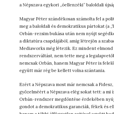
a Népszava egykori „óellenzéki” baloldali újs
Magyar Péter szándékosan számolta fel a politi
meg a baloldali és demokratikus pártokat (a „
Orbán-rezsim bukása után nem nyújt segédkez
a diktatúra csapdájából, amíg létrejön a szab
Mediaworks még létezik. Ez mindent elmond a
rendszerváltást, nem tette meg a legalapvető
nemcsak Orbán, hanem Magyar Péter is felelős
együtt már rég be kellett volna szántania.
Ezért a Népszava most már nemcsak a Fidesz, 
győzelméért a Népszava elég sokat tett: a mi í
Orbán-rendszer megdöntése érdekében nyújto
gondot a demokratikus garanciák, fékek és el