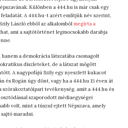
épszavának. Különben a 444.hu is már csak egy
 feladatát. A 444.hu-t azért említjük név szerint,
zily László ebből az alkalomból
megírta a
írhat, ami a sajtótörténet legmocsokabb darabja
lenne.
t, hanem a demokrácia látszatába csomagolt
ratikus díszleteket, de a látszat mögött
tt. A nagypofájú Szily egy nyeszlett kukacot
n és Rogán úgy dönt, vagy ha a 444.hu 15 éven át
z a szórakoztatóipari tevékenység, amit a 444.hu és
x osztódással szaporodott médiaegységei
sabb volt, mint a túszul ejtett Népszava, amely
 sajtó maradni.