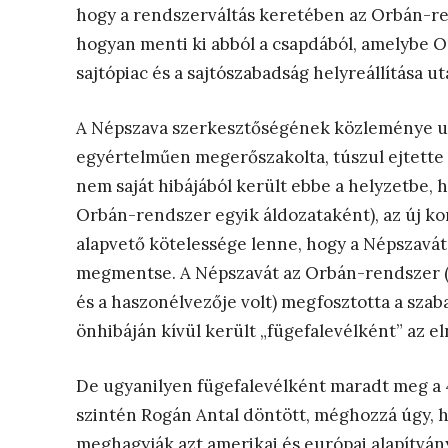
hogy a rendszerváltás keretében az Orbán-ren
hogyan menti ki abból a csapdából, amelybe Or
sajtópiac és a sajtószabadság helyreállítása u
A Népszava szerkesztőségének közleménye ud
egyértelműen megerőszakolta, túszul ejtette
nem saját hibájából került ebbe a helyzetb
Orbán-rendszer egyik áldozataként), az új k
alapvető kötelessége lenne, hogy a Népszavát 
megmentse. A Népszavát az Orbán-rendszer (a
és a haszonélvezője volt) megfosztotta a szab
önhibáján kívül került „fügefalevélként” az e
De ugyanilyen fügefalevélként maradt meg a 44
szintén Rogán Antal döntött, méghozzá úgy, 
meghagyják azt amerikai és európai alapítván