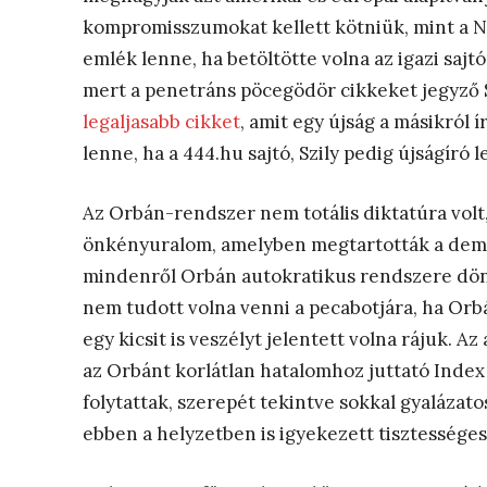
kompromisszumokat kellett kötniük, mint a N
emlék lenne, ha betöltötte volna az igazi sajtó
mert a penetráns pöcegödör cikkeket jegyző S
legaljasabb cikket
, amit egy újság a másikról 
lenne, ha a 444.hu sajtó, Szily pedig újságíró 
Az Orbán-rendszer nem totális diktatúra vol
önkényuralom, amelyben megtartották a demok
mindenről Orbán autokratikus rendszere döntö
nem tudott volna venni a pecabotjára, ha Orbá
egy kicsit is veszélyt jelentett volna rájuk. A
az Orbánt korlátlan hatalomhoz juttató Inde
folytattak, szerepét tekintve sokkal gyalázato
ebben a helyzetben is igyekezett tisztességes