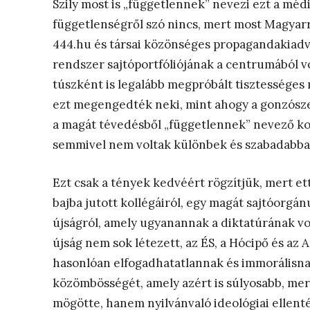
Szily most is „függetlennek” nevezi ezt a méd
függetlenségről szó nincs, mert most Magyarr
444.hu és társai közönséges propagandakiad
rendszer sajtóportfóliójának a centrumából vol
túszként is legalább megpróbált tisztességes 
ezt megengedték neki, mint ahogy a gonzósz
a magát tévedésből „függetlennek” nevező k
semmivel nem voltak különbek és szabadabba
Ezt csak a tények kedvéért rögzítjük, mert et
bajba jutott kollégáiról, egy magát sajtóorgá
újságról, amely ugyanannak a diktatúrának vo
újság nem sok létezett, az ÉS, a Hócipő és az
hasonlóan elfogadhatatlannak és immorálisnak
közömbösségét, amely azért is súlyosabb, me
mögötte, hanem nyilvánvaló ideológiai ellenté