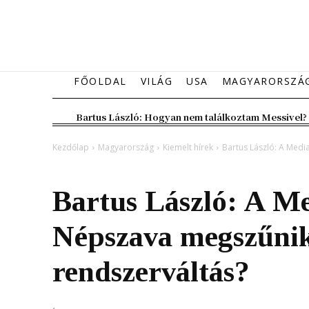
FŐOLDAL
VILÁG
USA
MAGYARORSZÁ
Bartus László: Hogyan nem találkoztam Messivel?
Kezdőlap
Magyarország
Kiemelt hírek
Bartus László: A Medi
Magyarország
Kiemelt hírek
Bartus László: A M
Népszava megszűnik
rendszerváltás?