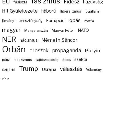
fasizmus
EU
Fidesz
hazugság
fasiszta
Hit Gyülekezete
háború
illiberalizmus
jogállam
lopás
korrupció
járvány
kereszténység
maffia
magyar
NATO
Magyarország
Magyar Péter
NER
Németh Sándor
nácizmus
Orbán
propaganda
oroszok
Putyin
szekta
pénz
rasszizmus
sajtószabadság
Soros
Trump
választás
Ukrajna
Szijjártó
Vélemény
vírus