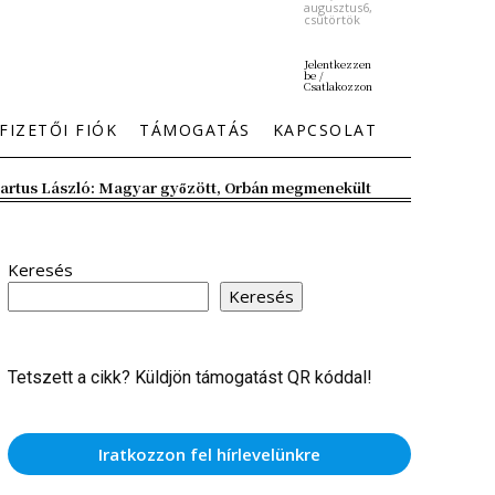
augusztus6,
csütörtök
Jelentkezzen
be /
Csatlakozzon
FIZETŐI FIÓK
TÁMOGATÁS
KAPCSOLAT
artus László: Magyar győzött, Orbán megmenekült
Keresés
Keresés
Tetszett a cikk? Küldjön támogatást QR kóddal!
Iratkozzon fel hírlevelünkre