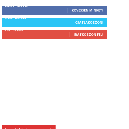
25,000
Követő
KÖVESSEN MINKET!
1,000
Követő
CSATLAKOZZON!
340
Követő
IRATKOZZON FEL!