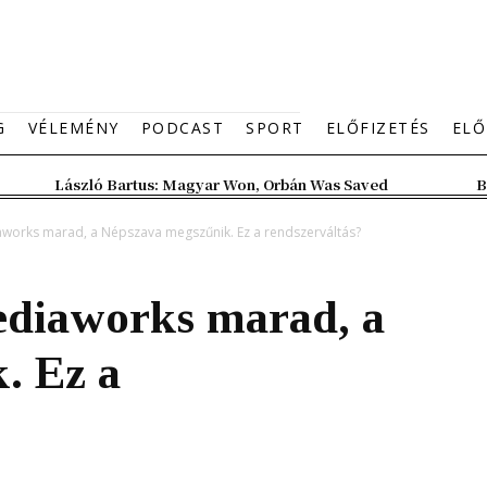
G
VÉLEMÉNY
PODCAST
SPORT
ELŐFIZETÉS
ELŐ
László Bartus: Magyar Won, Orbán Was Saved
B
aworks marad, a Népszava megszűnik. Ez a rendszerváltás?
ediaworks marad, a
. Ez a