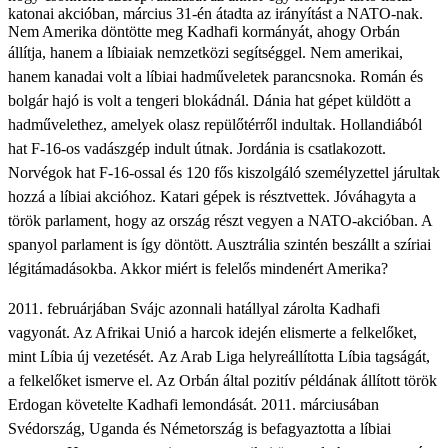
katonai akcióban, március 31-én átadta az irányítást a NATO-nak.
Nem Amerika döntötte meg Kadhafi kormányát, ahogy Orbán
állítja, hanem a líbiaiak nemzetközi segítséggel.
Nem amerikai,
hanem kanadai volt a líbiai hadműveletek parancsnoka. Román és
bolgár hajó is volt a tengeri blokádnál. Dánia hat gépet küldött a
hadművelethez, amelyek olasz repülőtérről indultak. Hollandiából
hat F-16-os vadászgép indult útnak. Jordánia is csatlakozott.
Norvégok hat F-16-ossal és 120 fős kiszolgáló személyzettel járultak
hozzá a líbiai akcióhoz. Katari gépek is résztvettek. Jóváhagyta a
török parlament, hogy az ország részt vegyen a NATO-akcióban. A
spanyol parlament is így döntött. Ausztrália szintén beszállt a szíriai
légitámadásokba. Akkor miért is felelős mindenért Amerika?
2011. februárjában Svájc azonnali hatállyal zárolta Kadhafi
vagyonát. Az Afrikai Unió a harcok idején elismerte a felkelőket,
mint Líbia új vezetését. Az Arab Liga helyreállította Líbia tagságát,
a felkelőket ismerve el. Az Orbán által pozitív példának állított török
Erdogan követelte Kadhafi lemondását. 2011. márciusában
Svédország, Uganda és Németország is befagyaztotta a líbiai