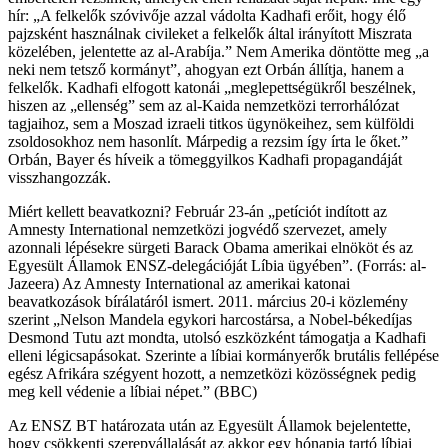
hír: „A felkelők szóvivője azzal vádolta Kadhafi erőit, hogy élő
pajzsként használnak civileket a felkelők által irányított Miszrata
közelében, jelentette az al-Arabíja.” Nem Amerika döntötte meg „a
neki nem tetsző kormányt”, ahogyan ezt Orbán állítja, hanem a
felkelők. Kadhafi elfogott katonái „meglepettségükről beszélnek,
hiszen az „ellenség” sem az al-Kaida nemzetközi terrorhálózat
tagjaihoz, sem a Moszad izraeli titkos ügynökeihez, sem külföldi
zsoldosokhoz nem hasonlít. Márpedig a rezsim így írta le őket.”
Orbán, Bayer és híveik a tömeggyilkos Kadhafi propagandáját
visszhangozzák.
Miért kellett beavatkozni? Február 23-án „petíciót indított az
Amnesty International nemzetközi jogvédő szervezet, amely
azonnali lépésekre sürgeti Barack Obama amerikai elnököt és az
Egyesült Államok ENSZ-delegációját Líbia ügyében”. (Forrás: al-
Jazeera) Az Amnesty International az amerikai katonai
beavatkozások bírálatáról ismert. 2011. március 20-i közlemény
szerint „Nelson Mandela egykori harcostársa, a Nobel-békedíjas
Desmond Tutu azt mondta, utolsó eszközként támogatja a Kadhafi
elleni légicsapásokat. Szerinte a líbiai kormányerők brutális fellépése
egész Afrikára szégyent hozott, a nemzetközi közösségnek pedig
meg kell védenie a líbiai népet.” (BBC)
Az ENSZ BT határozata után az Egyesült Államok bejelentette,
hogy csökkenti szerepvállalását az akkor egy hónapja tartó líbiai