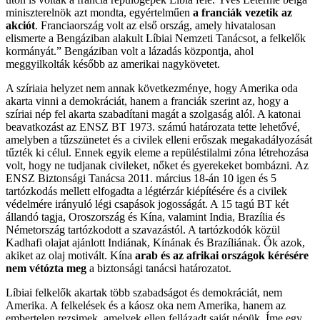
miniszterelnök azt mondta, egyértelműen
a franciák vezetik az
akciót
. Franciaország volt az első ország, amely hivatalosan
elismerte a Bengáziban alakult Líbiai Nemzeti Tanácsot, a felkelők
kormányát.” Bengáziban volt a lázadás központja, ahol
meggyilkolták később az amerikai nagykövetet.
A szíriaia helyzet nem annak következménye, hogy Amerika oda
akarta vinni a demokráciát, hanem a franciák szerint az, hogy a
szíriai nép fel akarta szabadítani magát a szolgaság alól. A katonai
beavatkozást az ENSZ BT 1973. számú határozata tette lehetővé,
amelyben a tűzszünetet és a civilek elleni erőszak megakadályozását
tűzték ki célul. Ennek egyik eleme a repüléstilalmi zóna létrehozása
volt, hogy ne tudjanak civileket, nőket és gyerekeket bombázni. Az
ENSZ Biztonsági Tanácsa 2011. március 18-án 10 igen és 5
tartózkodás mellett elfogadta a légtérzár kiépítésére és a civilek
védelmére irányuló légi csapások jogosságát. A 15 tagú BT két
állandó tagja, Oroszország és Kína, valamint India, Brazília és
Németország tartózkodott a szavazástól. A tartózkodók közül
Kadhafi olajat ajánlott Indiának, Kínának és Brazíliának. Ők azok,
akiket az olaj motivált. Kína
arab és az afrikai országok kérésére
nem vétózta meg
a biztonsági tanácsi határozatot.
Líbiai felkelők akartak több szabadságot és demokráciát, nem
Amerika. A felkelések és a káosz oka nem Amerika, hanem az
embertelen rezsimek, amelyek ellen fellázadt saját népük. Íme egy