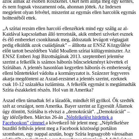
azok állnak az esőben Röszkénél. Őket nem állítja meg egy kerítés,
és nem fognak visszamenni oda, ahonnan jöttek. Az Indexen
megjelent olyan felvétel, miszerint az egymás ellen harcolók egymás
holttestéből ettek.
„A szíriai rezsim ellen harcoló ellenzékiek mind egy szálig az al-
Kaidával kapcsolatban álló terroristák, akik emberi szíveket esznek
és élő embereket csonkítanak meg, áldozataik levágott végtagjait
pedig elküldik azok családjának” – állította az ENSZ Közgyűlése
előtt tartott beszédében Valíd Moallem szíriai külügyminiszter. Az
ENSZ Emberi Jogi Bizottságának 2013. szeptemberi jelentése
szerint a felkelők is számos háborús bűncselekményt követtek el
Szíriában. A jelentés hasonlóan kegyetlen háborús és emberiesség
elleni bűntettekkel vádolta a kormányzatot is. Százezer fegyveres
akarja megdönteni az Aszad-rezsimet a jelentés szerint, ezeknek
csak 10-12 százaléka iszlámista. A felkelők egymást is megtámadták
Szíria északkeleti részén. Hol van itt Amerika?
Aszad ellen támadtak fel a lázadók, mindkét fél gyilkol. Ők szedték
szét az országot, nem Amerika. Bayer szerint az Egyesült Államok
úgy döntött, Szíriába is elviszi a „demokráciát”. „Demokráciát” –
így idézőjelben. Március 26-án „
Népfelkelést hirdettek a
Facebookon” címmel
a következő hír jelent meg: „Népfelkelésre
buzdító felhívás jelent meg a Facebook közösségi portálon
szombaton, egy nappal azután, hogy Szíria legnagyobb városaiban