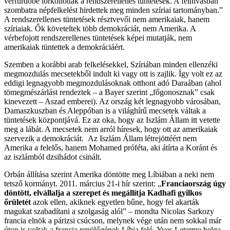
vérfürdőbe torkollottak a rendszerellenes tüntetések. A felhívásban
szombatra népfelkelést hirdettek meg minden szíriai tartományban.”
A rendszerellenes tüntetések résztvevői nem amerikaiak, hanem
szíriaiak. Ők követeltek több demokráciát, nem Amerika. A
vérbefojott rendszerellenes tüntetések képei mutatják, nem
amerikaiak tüntettek a demokráciáért.
Szemben a korábbi arab felkelésekkel, Szíriában minden ellenzéki
megmozdulás mecsetekből indult ki vagy ott is zajlik. Így volt ez az
eddigi legnagyobb megmozdulásoknak otthont adó Daraában (ahol
tömegmészárlást rendeztek – a Bayer szerint „főgonosznak” csak
kinevezett – Aszad emberei). Az ország két legnagyobb városában,
Damaszkuszban és Aleppóban is a világhírű mecsetek váltak a
tüntetések központjává. Ez az oka, hogy az Iszlám Állam itt vetette
meg a lábát. A mecsetek nem arról híresek, hogy ott az amerikaiak
szervezik a demokráciát. Az Iszlám Állam létrejöttéért nem
Amerika a felelős, hanem Mohamed próféta, aki átírta a Koránt és
az iszlámból dzsihádot csinált.
Orbán állítása szerint Amerika döntötte meg Líbiában a neki nem
tetsző kormányt. 2011. március 21-i hír szerint: „
Franciaország úgy
döntött, elvállalja a szerepet és megállítja Kadhafi gyilkos
őrületét
azok ellen, akiknek egyetlen bűne, hogy fel akarták
magukat szabadítani a szolgaság alól” – mondta Nicolas Sarkozy
francia elnök a párizsi csúcson, melynek vége után nem sokkal már
úton is voltak a francia repülőgépek Líbia felé. Yves Leterme belga