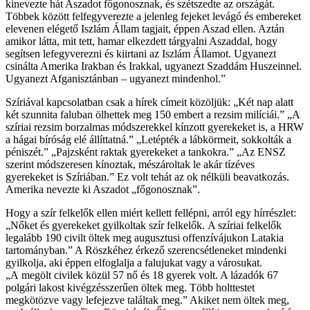
kinevezte hát Aszadot főgonosznak, és szétszedte az országát.
Többek között felfegyverezte a jelenleg fejeket levágó és embereket
elevenen elégető Iszlám Állam tagjait, éppen Aszad ellen. Aztán
amikor látta, mit tett, hamar elkezdett tárgyalni Aszaddal, hogy
segítsen lefegyverezni és kiirtani az Iszlám Államot. Ugyanezt
csinálta Amerika Irakban és Irakkal, ugyanezt Szaddám Huszeinnel.
Ugyanezt Afganisztánban – ugyanezt mindenhol.”
Szíriával kapcsolatban csak a hírek címeit közöljük: „Két nap alatt
két szunnita faluban ölhettek meg 150 embert a rezsim milíciái.” „A
szíriai rezsim borzalmas módszerekkel kínzott gyerekeket is, a HRW
a hágai bíróság elé állíttatná.” „Letépték a lábkörmeit, sokkolták a
péniszét.” „Pajzsként raktak gyerekeket a tankokra.” „Az ENSZ
szerint módszeresen kínoztak, mészároltak le akár tízéves
gyerekeket is Szíriában.” Ez volt tehát az ok nélküli beavatkozás.
Amerika nevezte ki Aszadot „főgonosznak”.
Hogy a szír felkelők ellen miért kellett fellépni, arról egy hírrészlet:
„Nőket és gyerekeket gyilkoltak szír felkelők. A szíriai felkelők
legalább 190 civilt öltek meg augusztusi offenzívájukon Latakia
tartományban.” A Röszkéhez érkező szerencsétleneket mindenki
gyilkolja, aki éppen elfoglalja a falujukat vagy a városukat.
„A megölt civilek közül 57 nő és 18 gyerek volt. A lázadók 67
polgári lakost kivégzésszerűen öltek meg. Több holttestet
megkötözve vagy lefejezve találtak meg.” Akiket nem öltek meg,