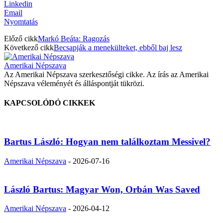
Linkedin
Email
Nyomtatás
Előző cikk
Markó Beáta: Ragozás
Következő cikk
Becsapják a menekülteket, ebből baj lesz
Amerikai Népszava
Az Amerikai Népszava szerkesztőségi cikke. Az írás az Amerikai
Népszava véleményét és álláspontját tükrözi.
KAPCSOLÓDÓ CIKKEK
Bartus László: Hogyan nem találkoztam Messivel?
Amerikai Népszava
-
2026-07-16
László Bartus: Magyar Won, Orbán Was Saved
Amerikai Népszava
-
2026-04-12