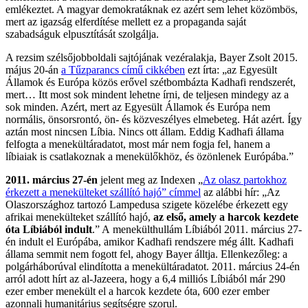
emlékeztet. A magyar demokratáknak ez azért sem lehet közömbös,
mert az igazság elferdítése mellett ez a propaganda saját
szabadságuk elpusztítását szolgálja.
A rezsim szélsőjobboldali sajtójának vezéralakja, Bayer Zsolt 2015.
május 20-án
a Tűzparancs című cikkében
ezt írta: „az Egyesült
Államok és Európa közös erővel szétbombázta Kadhafi rendszerét,
mert… Itt most sok mindent lehetne írni, de teljesen mindegy az a
sok minden. Azért, mert az Egyesült Államok és Európa nem
normális, önsorsrontó, ön- és közveszélyes elmebeteg. Hát azért. Így
aztán most nincsen Líbia. Nincs ott állam. Eddig Kadhafi állama
felfogta a menekültáradatot, most már nem fogja fel, hanem a
líbiaiak is csatlakoznak a menekülőkhöz, és özönlenek Európába.”
2011. március 27-én
jelent meg az Indexen „
Az olasz partokhoz
érkezett a menekülteket szállító hajó” címmel
az alábbi hír: „Az
Olaszországhoz tartozó Lampedusa szigete közelébe érkezett egy
afrikai menekülteket szállító hajó,
az első, amely a harcok kezdete
óta Líbiából indult
.” A menekülthullám Líbiából 2011. március 27-
én indult el Európába, amikor Kadhafi rendszere még állt. Kadhafi
állama semmit nem fogott fel, ahogy Bayer álltja. Ellenkezőleg: a
polgárháborúval elindította a menekültáradatot. 2011. március 24-én
arról adott hírt az al-Jazeera, hogy a 6,4 milliós Líbiából már 290
ezer ember menekült el a harcok kezdete óta, 600 ezer ember
azonnali humanitárius segítségre szorul.