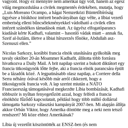
vagyont.
Hogy ez mennyire nem amerikai ügy volt, hanem az egész
világ megmozdulása a civilek megmentés érdekében, mutatja, hogy
„Luis-Moreano Ocampo, a hágai Nemzetközi Büntetőbíróság
ügyésze a bírákhoz intézett beadványában úgy vélte, a líbiai vezető
emberiség elleni bűncsélekményekkel vádolható a civilek ellen
intézett szándékos támadások miatt. Az ügyész elfogatóparancs
kiadását kérte Kadhafi, valamint – hasonló vádak miatt – annak fia,
Szeif al-Iszlám, illetve a líbiai hírszerzés főnöke, Abdullah asz-
Szenuszi ellen.”
Nicolas Sarkozy, korábbi francia elnök utasítására gyilkolták meg
tavaly október 20-án Moammer Kadhafit, állította több forrásra
hivatkozva a Daily Mail. A brit napilap szerint a bukott diktátort egy
francia titkosügynök lőtte fejbe, aki a francia elnök parancsára épült
be a lázadók közé. A legpatinásabb olasz napilap, a Corriere della
Serra néhány órával később már arról cikkezett, hogy a
titkosügynök francia volt. A lap szerint miután a NATO
Franciaország támogatásával megkezdte Líbia bombázását, Kadhafi
többször is nyíltan fenyegetőzött azzal, hogy felfedi a francia
elnökhöz fűződő kapcsolatait, például hogy több millió dollárral
támogatta Sarkozy választási kampányát 2007-ben. Mi alapján állítja
akkor Orbán Viktor, hogy Amerika döntötte meg a neki nem tetsző
rendszert? Mi köze ehhez Amerikának?
Líbia új vezetőit köszöntötték az ENSZ-ben (és nem