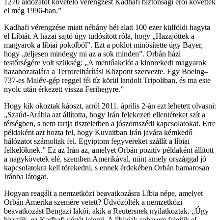
1270 áldozatot követelő vérengzést Kadhafi biztonsági erői követték
el még 1996-ban.”
Kadhafi vérengzése miatt néhány hét alatt 100 ezer külföldi hagyta
el Líbiát. A hazai sajtó úgy tudósított róla, hogy „Hazajöttek a
magyarok a líbiai pokolból”. Ezt a poklot minősítette úgy Bayer,
hogy „teljesen mindegy mi az a sok minden”. Orbán házi
testőrségére volt szükség: „A mentőakciót a kinnrekedt magyarok
hazahozatalára a Terrorelhárítási Központ szervezte. Egy Boeing–
737-es Malév-gép reggel fél tíz körül landolt Tripoliban, és ma este
nyolc után érkezett vissza Ferihegyre.”
Hogy kik okoztak káoszt, arról 2011. április 2-án ezt lehetett olvasni:
„Szaúd-Arábia azt állította, hogy Irán felekezeti ellentéteket szít a
térségben, s nem tartja tiszteletben a jószomszédi kapcsolatokat. Erre
példaként azt hozta fel, hogy Kuvaitban Irán javára kémkedő
hálózatot számoltak fel. Egyiptom fegyvereket szállít a líbiai
felkelőknek.” Ez az Irán az, amelyet Orbán pozitív példaként állított
a nagykövetek elé, szemben Amerikával, mint amely országgal jó
kapcsolatokra kell törekedni, s ennek érdekében Orbán hamarosan
Iránba látogat.
Hogyan reagált a nemzetközi beavatkozásra Líbia népe, amelyet
Orbán Amerika szemére vetett? Üdvözölték a nemzetközi
beavatkozást Bengazi lakói, akik a Reutersnek nyilatkoztak. „Úgy
hisszük, ez Kadhafi végét jelenti. A líbiaiak sohasem felejtik el