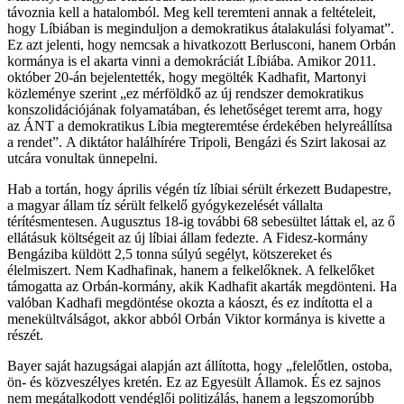
távoznia kell a hatalomból. Meg kell teremteni annak a feltételeit,
hogy Líbiában is meginduljon a demokratikus átalakulási folyamat”.
Ez azt jelenti, hogy nemcsak a hivatkozott Berlusconi, hanem Orbán
kormánya is el akarta vinni a demokráciát Líbiába. Amikor 2011.
október 20-án bejelentették, hogy megölték Kadhafit, Martonyi
közleménye szerint „ez mérföldkő az új rendszer demokratikus
konszolidációjának folyamatában, és lehetőséget teremt arra, hogy
az ÁNT a demokratikus Líbia megteremtése érdekében helyreállítsa
a rendet”. A diktátor halálhírére Tripoli, Bengázi és Szirt lakosai az
utcára vonultak ünnepelni.
Hab a tortán, hogy április végén tíz líbiai sérült érkezett Budapestre,
a magyar állam tíz sérült felkelő gyógykezelését vállalta
térítésmentesen. Augusztus 18-ig további 68 sebesültet láttak el, az ő
ellátásuk költségeit az új líbiai állam fedezte. A Fidesz-kormány
Bengáziba küldött 2,5 tonna súlyú segélyt, kötszereket és
élelmiszert. Nem Kadhafinak, hanem a felkelőknek. A felkelőket
támogatta az Orbán-kormány, akik Kadhafit akarták megdönteni. Ha
valóban Kadhafi megdöntése okozta a káoszt, és ez indította el a
menekültválságot, akkor abból Orbán Viktor kormánya is kivette a
részét.
Bayer saját hazugságai alapján azt állította, hogy „felelőtlen, ostoba,
ön- és közveszélyes kretén. Ez az Egyesült Államok. És ez sajnos
nem megátalkodott vendéglői politizálás, hanem a legszomorúbb