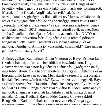
Franciaországnak, hogy kiálltak értünk. Nélkülük Bengázit már
bevették volna”, mondta az egyik lakó. Egy másik úgy fogalmazott,
hálásak a franciáknak, Angliának, Amerikának és az arab
országoknak a segítségért. A líbiai állami tévé keresztes háborúnak
nevezte a nyugati támadást, de az éppenséggel nincs távol Orbán
„keresztény Magyarországának” és szentkoronás alaptörvényének
gondolatvilágától. 2011. augusztusában Tripoli egyik negyedében,
ahol a Guardian tudósítója tartózkodott, az emberek a NATO-nak
hálálkodtak a beavatkozásért. Egy férfi Anglia feliratú pólóban
hangosan éltette David Cameront és Nicolas Sarkozyt, és azt
mondta, „Anglia jó, Anglia jó, köszönjük, köszönjük!”. Erre milyen
gombot varr a hazug Bayer?
A tömeggyilkos Kadhafinak Orbán Viktoron és Bayer Zsolton kívül
is voltak barátai, akikre a nehéz időkben is számíthatott. Hugo
Chavez venezuelai elnök így ítélte el a támadást: „Még több halál,
még több háború. Ők a háború mesterei. Az Egyesült Államok és az
Európai Unió keze van ebben. Meg akarják szerezni Líbia olaját, a
líbiaiak élete nem számít nekik.” Ez szinte szó szerint egyezik Bayer
és Orbán szövegével. Hasonlóan értékelte a helyzetet Evo Morales
bolíviai és Daniel Ortega nicaraguai diktátor is. Fidel Castro annyit
mondott, a támadás a nyugati kapitalista világ legrosszabb arcát
mutatja. Orbán, Kadhafi, Bayer, Fidel Castro, Chavez (akiről
Bengáziban Kadhafi futballstadiont nevezett el), Ortega egy
táborban vannak. Európában a nyugati beavatkozás ellen egyedül a