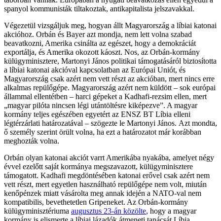
spanyol kommunisták tiltakoztak, antikapitalista jelszavakkal.
Végezetül vizsgáljuk meg, hogyan állt Magyarország a líbiai katonai
akcióhoz. Orbán és Bayer azt mondja, nem lett volna szabad
beavatkozni, Amerika csinálta az egészet, hogy a demokráciát
exportálja, és Amerika okozott káoszt. Nos, az Orbán-kormány
külügyminisztere, Martonyi János politikai támogatásáról biztosította
a líbiai katonai akcióval kapcsolatban az Európai Uniót, és
Magyarország csak azért nem vett részt az akcióban, mert nincs erre
alkalmas repülőgépe. Magyarország azért nem küldött – sok európai
állammal ellentétben – harci gépeket a Kadhafi-rezsim ellen, mert
„magyar pilóta nincsen légi utántöltésre kiképezve”. A magyar
kormány teljes egészében egyetért az ENSZ BT Líbia elleni
légtérzárlati határozatával – szögezte le Martonyi János. Azt mondta,
ő személy szerint örült volna, ha ezt a határozatot már korábban
meghozták volna.
Orbán olyan katonai akciót varrt Amerikába nyakába, amelyet négy
évvel ezelőtt saját kormánya megszavazott, külügyminisztere
támogatott. Kadhafi megdöntésében katonai erővel csak azért nem
vett részt, mert egyetlen használható repülőgépe nem volt, miután
kenőpénzek miatt vásárolta meg annak idején a NATO-val nem
kompatibilis, bevethetetlen Gripeneket. Az Orbán-kormány
külügyminisztériuma
augusztus 23-án közölte
, hogy a magyar
kormány is elismerte a líbiai lázadók átmeneti tanácsát Líbia