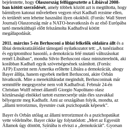
bejelentette, hogy
Olaszország felfüggesztette a Líbiával 2008-
ban kötött szerződését
, amely többek között azt is megtiltotta, hogy
bármilyen katonai műveletben vegyen részt Kadhafi rezsime ellen,
és területét sem lehetne használni ilyen okokból. (Forrás: Wall Street
Journal) Olaszország már a NATO-beavatkozás és az első Európába
tartó menekülthajó előtt felszámolta Kadhafival kötött
megállapodását.
2011. március 5-én Berlusconi a líbiai felkelők oldalára állt
és a
líbiai demokratizálódást támogató nyilatkozatot tett: „A tunéziaihoz
és egyiptomihoz hasonló, a demokrácia felé mutató változásokat
remél Líbiában”, mondta Silvio Berlusconi olasz miniszterelnök, aki
korábban Kadhafi egyik szövetségesének számított. (Forrás:
AFP) Eszerint nem Amerika erőltette Líbiára a demokráciát, ahogy
Bayer állítja, hanem egyebek mellett Berlusconi, akire Orbán
hivatkozik. Mire a menekültáradat megindult, Berlusconinak már
semmiféle megegyezése nem volt Kadhafival. Február 24-én
Christian Wulff
német államfő G
iorgio Napolitano
olasz
köztársasági elnökkel tartott eszmecseréje után éles szavakkal
bélyegezte meg Kadhafit. Ami az országában folyik, mondta, az
„állami terrorizmus, ilyesmire csak pszichopaták képesek”.
Bayer és Orbán utólag az állami terrorizmust és a pszichopatákat
vette védelmébe. Bayer cikke így folytatódott: „Mert az Egyesült
Államok úgy döntött, Szíriába is elviszi a „demokráciát”. Gyorsan