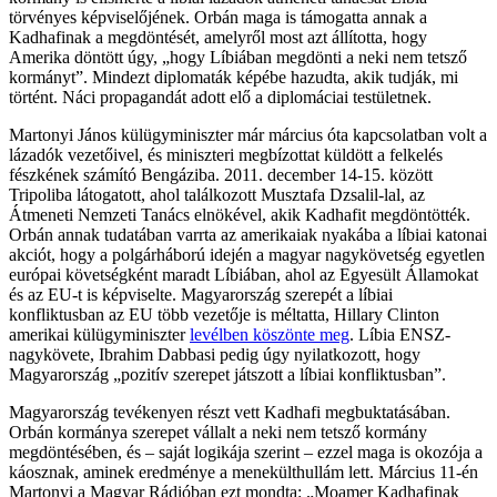
törvényes képviselőjének. Orbán maga is támogatta annak a
Kadhafinak a megdöntését, amelyről most azt állította, hogy
Amerika döntött úgy, „hogy Líbiában megdönti a neki nem tetsző
kormányt”. Mindezt diplomaták képébe hazudta, akik tudják, mi
történt. Náci propagandát adott elő a diplomáciai testületnek.
Martonyi János külügyminiszter már március óta kapcsolatban volt a
lázadók vezetőivel, és miniszteri megbízottat küldött a felkelés
fészkének számító Bengáziba. 2011. december 14-15. között
Tripoliba látogatott, ahol találkozott Musztafa Dzsalil-lal, az
Átmeneti Nemzeti Tanács elnökével, akik Kadhafit megdöntötték.
Orbán annak tudatában varrta az amerikaiak nyakába a líbiai katonai
akciót, hogy a polgárháború idején a magyar nagykövetség egyetlen
európai követségként maradt Líbiában, ahol az Egyesült Államokat
és az EU-t is képviselte. Magyarország szerepét a líbiai
konfliktusban az EU több vezetője is méltatta, Hillary Clinton
amerikai külügyminiszter
levélben köszönte meg
. Líbia ENSZ-
nagykövete, Ibrahim Dabbasi pedig úgy nyilatkozott, hogy
Magyarország „pozitív szerepet játszott a líbiai konfliktusban”.
Magyarország tevékenyen részt vett Kadhafi megbuktatásában.
Orbán kormánya szerepet vállalt a neki nem tetsző kormány
megdöntésében, és – saját logikája szerint – ezzel maga is okozója a
káosznak, aminek eredménye a menekülthullám lett. Március 11-én
Martonyi a Magyar Rádióban ezt mondta: „Moamer Kadhafinak