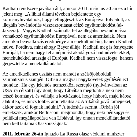
Kadhafi rendszere javában állt, amikor 2011. március 20-án ez a hír
jelent meg: „A líbiai állami tévében bejelentette egy
kormányhivatalnok, hogy felfüggesztik az Európával folytatott, az
illegális bevándorlás visszaszorítását célzó együttműködést (al-
Jazeera).” Vagyis Kadhafi számolta fel az illegális bevándorlásra
vonatkozó együttműködést Európával, nem az amerikaiak. Nem
amerikai beavatkozás eredménye a menekülthullám, hanem Kadhafi
műve. Fordítva, mint ahogy Bayer állítja. Kadhafi meg is fenyegette
Európát, ha nem hagy fel a népirtást akadályozó hadműveletekkel,
menekültekkel árasztja el Európát. Kadhafi nem visszafogta, hanem
gerjesztette a menekültáradatot.
Az amerikaellenes uszítás nem maradt a szélsőjobboldali
zsurnalizmus szintjén. Orbán a magyar nagykövetek gyűlésén ezt
mondta: „Ha egy jelentős nemzetközi szereplő (nyilvánvalóan az
USA-ra célzott) úgy dönt, hogy Líbiában megdönti a neki nem
tetsző kormányt, és vállalja a kockázatot, hogy háború, majd káosz
alakul ki, és nincs többé, ami feltartsa az Afrikából jövő tömegeket,
akkor azok el fognak indulni.” A tudósítás szerint „Orbán jól
emlékszik, amikor Berlusconi megmondta, hogy neki pénzügyi és
politikai megállapodása van Líbiával, így onnan menekültáradattól
nem kell tartania Olaszországnak.”
2011. február 26-án
Ignazio La Russa olasz védelmi miniszter