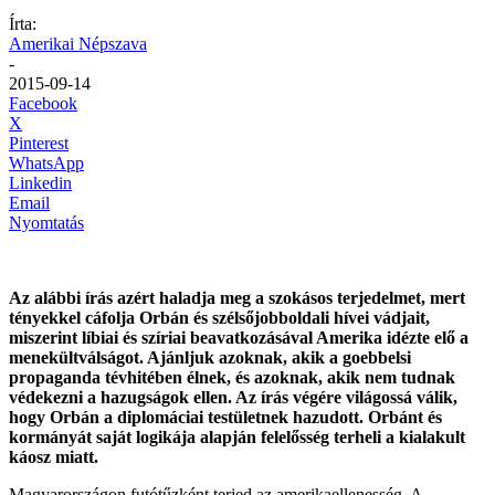
Írta:
Amerikai Népszava
-
2015-09-14
Facebook
X
Pinterest
WhatsApp
Linkedin
Email
Nyomtatás
Az alábbi írás azért haladja meg a szokásos terjedelmet, mert
tényekkel cáfolja Orbán és szélsőjobboldali hívei vádjait,
miszerint líbiai és szíriai beavatkozásával Amerika idézte elő a
menekültválságot. Ajánljuk azoknak, akik a goebbelsi
propaganda tévhitében élnek, és azoknak, akik nem tudnak
védekezni a hazugságok ellen. Az írás végére világossá válik,
hogy Orbán a diplomáciai testületnek hazudott. Orbánt és
kormányát saját logikája alapján felelősség terheli a kialakult
káosz miatt.
Magyarországon futótűzként terjed az amerikaellenesség. A