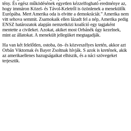
tény. És egész működésének egyetlen kézzelfogható eredménye az,
hogy immáron Közel- és Távol-Keletről is özönlenek a menekülők
Európába. Mert Amerika oda is elvitte a demokráciát.” Amerika nem
vitt sehova semmit. Zsarnokaik ellen lázadt fel a nép, Amerika pedig
ENSZ határozatok alapján nemzetközi koalíció egy tagjaként
mentette a civileket. Azokat, akiket most Orbánék úgy kezelnek,
mint az állatokat. A menekült jellegüket megtagadják.
Ha van két felelőtlen, ostoba, ön- és közveszélyes kretén, akkor azt
Orbán Viktornak és Bayer Zsoltnak hívják. S azok is kretének, akik
az amerikaellenes hazugságaikat elhiszik, és a náci szövegeket
terjesztik.