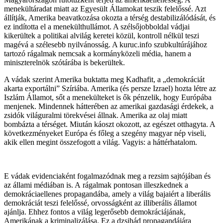
menekültáradat miatt az Egyesült Államokat teszik felelőssé. Azt
állítják, Amerika beavatkozása okozta a térség destabilizálódását, és
ez indította el a menekülthullámot. A szélsőjobboldal vádjai
kikerültek a politikai alvilág keretei közül, kontroll nélkül teszi
magévá a szélesebb nyilvánosság. A kuruc.info szubkultúrájához
tartozó rágalmak nemcsak a kormányközeli média, hanem a
miniszterelnök szótárába is bekerültek.
A vádak szerint Amerika buktatta meg Kadhafit, a „demokráciát
akarta exportálni” Szíriába. Amerika (és persze Izrael) hozta létre az
Iszlám Államot, sőt a menekülteket is ők pénzelik, hogy Európába
menjenek. Mindennek hátterében az amerikai gazdasági érdekek, a
zsidók világuralmi törekvései állnak. Amerika az olaj miatt
bombázta a térséget. Miután káoszt okozott, az egészet otthagyta. A
következményeket Európa és főleg a szegény magyar nép viseli,
akik ellen megint összefogott a világ. Vagyis: a háttérhatalom.
E vádak evidenciaként fogalmazódnak meg a rezsim sajtójában és
az állami médiában is. A rágalmak pontosan illeszkednek a
demokráciaellenes propagandába, amely a világ bajaiért a liberális
demokráciát teszi felelőssé, orvosságként az illiberális államot
ajánlja. Ehhez fontos a világ legerősebb demokráciájának,
Amerikának a kriminalizálása. Ez a dzsihád propagandájára