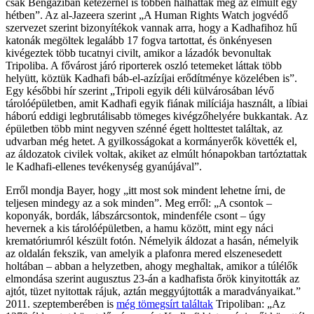
csak Bengáziban kétezernél is többen halhattak meg az elmúlt egy
hétben”. Az al-Jazeera szerint „A Human Rights Watch jogvédő
szervezet szerint bizonyítékok vannak arra, hogy a Kadhafihoz hű
katonák megöltek legalább 17 fogva tartottat, és önkényesen
kivégeztek több tucatnyi civilt, amikor a lázadók bevonultak
Tripoliba. A fővárost járó riporterek oszló tetemeket láttak több
helyütt, köztük Kadhafi báb-el-azízíjai erődítménye közelében is”.
Egy későbbi hír szerint „Tripoli egyik déli külvárosában lévő
tárolóépületben, amit Kadhafi egyik fiának milíciája használt, a líbiai
háború eddigi legbrutálisabb tömeges kivégzőhelyére bukkantak. Az
épületben több mint negyven szénné égett holttestet találtak, az
udvarban még hetet. A gyilkosságokat a kormányerők követték el,
az áldozatok civilek voltak, akiket az elmúlt hónapokban tartóztattak
le Kadhafi-ellenes tevékenység gyanújával”.
Erről mondja Bayer, hogy „itt most sok mindent lehetne írni, de
teljesen mindegy az a sok minden”. Meg erről: „A csontok –
koponyák, bordák, lábszárcsontok, mindenféle csont – úgy
hevernek a kis tárolóépületben, a hamu között, mint egy náci
krematóriumról készült fotón. Némelyik áldozat a hasán, némelyik
az oldalán fekszik, van amelyik a plafonra mered elszenesedett
holtában – abban a helyzetben, ahogy meghaltak, amikor a túlélők
elmondása szerint augusztus 23-án a kadhafista őrök kinyitották az
ajtót, tüzet nyitottak rájuk, aztán meggyújtották a maradványaikat.”
2011. szeptemberében is
még tömegsírt találtak
Tripoliban: „Az