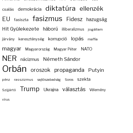
diktatúra
ellenzék
demokrácia
csalás
fasizmus
EU
Fidesz
hazugság
fasiszta
Hit Gyülekezete
háború
illiberalizmus
jogállam
lopás
korrupció
járvány
kereszténység
maffia
magyar
NATO
Magyarország
Magyar Péter
NER
Németh Sándor
nácizmus
Orbán
propaganda
oroszok
Putyin
szekta
pénz
rasszizmus
sajtószabadság
Soros
Trump
választás
Ukrajna
Szijjártó
Vélemény
vírus