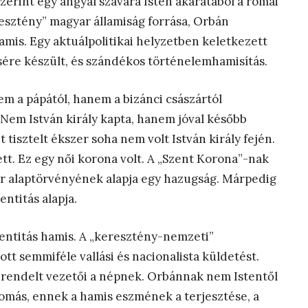
szerint egy angyal szavára Isten akaratából a római
resztény” magyar államiság forrása, Orbán
amis. Egy aktuálpolitikai helyzetben keletkezett
ére készült, és szándékos történelemhamisítás.
em a pápától, hanem a bizánci császártól
 Nem István király kapta, hanem jóval később
tisztelt ékszer soha nem volt István király fején.
tt. Ez egy női korona volt. A „Szent Korona”-nak
r alaptörvényének alapja egy hazugság. Márpedig
ntitás alapja.
entitás hamis. A „keresztény-nemzeti”
 semmiféle vallási és nacionalista küldetést.
 rendelt vezetői a népnek. Orbánnak nem Istentől
nyomás, ennek a hamis eszmének a terjesztése, a