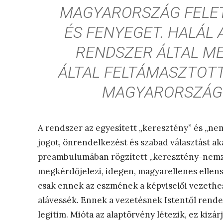
MAGYARORSZÁG FELET
ÉS FENYEGET. HALÁL 
RENDSZER ÁLTAL ME
ÁLTAL FELTÁMASZTOTT
MAGYARORSZÁGN
A rendszer az egyesített „keresztény” és „ne
jogot, önrendelkezést és szabad választást a
preambulumában rögzített „keresztény-nemzet
megkérdőjelezi, idegen, magyarellenes ellens
csak ennek az eszmének a képviselői vezethe
alávessék. Ennek a vezetésnek Istentől rendel
legitim. Mióta az alaptörvény létezik, ez kizá