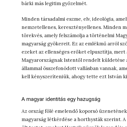
bárki más legitim győzelmét.
Minden társadalmi eszme, elv, ideológia, ame
nemzetellenes, keresztényellenes. Minden má
törekvés, amely felszámolja a történelmi Magy
magyarság gyökereit. Ez az emlékmű arról sz
ezeket az ellenséges erőket elpusztítja, mert 
Magyarországnak Istentől rendelt küldetése 
állammal összefonódott vallásban vannak, am
kell kényszeríteniük, ahogy tette ezt István kir
A magyar identitás egy hazugság
Az ország fölé emelendő koporsó üzenetének 
magyarság létkérdése a horthysták szerint. A