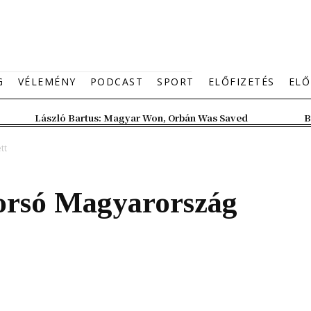
G
VÉLEMÉNY
PODCAST
SPORT
ELŐFIZETÉS
ELŐ
László Bartus: Magyar Won, Orbán Was Saved
B
tt
orsó Magyarország