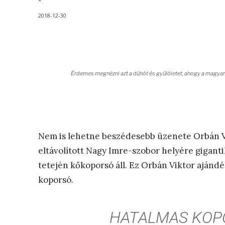
-
2018-12-30
Érdemes megnézni azt a dühöt és gyűlöletet, ahogy a magyart je
Nem is lehetne beszédesebb üzenete Orbán V
eltávolított Nagy Imre-szobor helyére gigan
tetején kőkoporsó áll. Ez Orbán Viktor ajánd
koporsó.
HATALMAS KOP