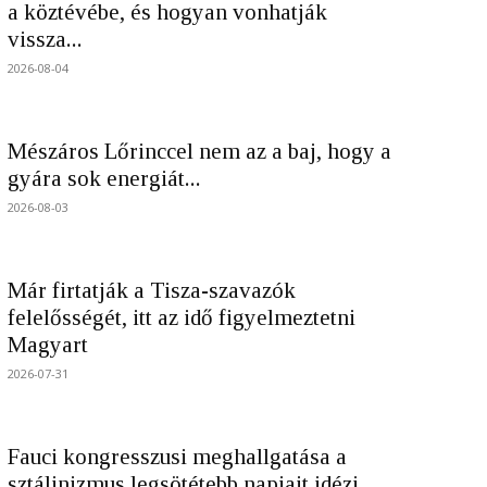
a köztévébe, és hogyan vonhatják
vissza...
2026-08-04
Mészáros Lőrinccel nem az a baj, hogy a
gyára sok energiát...
2026-08-03
Már firtatják a Tisza-szavazók
felelősségét, itt az idő figyelmeztetni
Magyart
2026-07-31
Fauci kongresszusi meghallgatása a
sztálinizmus legsötétebb napjait idézi