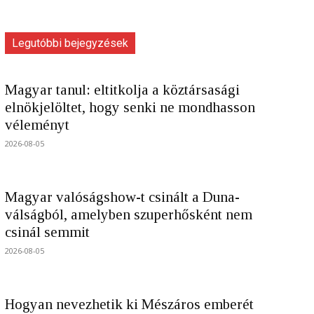
Legutóbbi bejegyzések
Magyar tanul: eltitkolja a köztársasági
elnökjelöltet, hogy senki ne mondhasson
véleményt
2026-08-05
Magyar valóságshow-t csinált a Duna-
válságból, amelyben szuperhősként nem
csinál semmit
2026-08-05
Hogyan nevezhetik ki Mészáros emberét