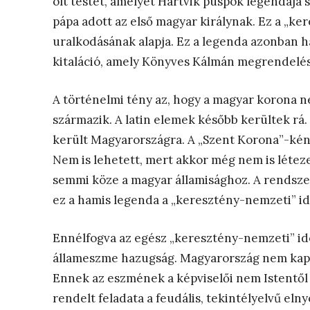
ölt testet, amelyet Hartvik püspök legendája 
pápa adott az első magyar királynak. Ez a „ke
uralkodásának alapja. Ez a legenda azonban h
kitaláció, amely Könyves Kálmán megrendelés
A történelmi tény az, hogy a magyar korona n
származik. A latin elemek később kerültek rá.
került Magyarországra. A „Szent Korona”-ként 
Nem is lehetett, mert akkor még nem is léteze
semmi köze a magyar államisághoz. A rendsze
ez a hamis legenda a „keresztény-nemzeti” ide
Ennélfogva az egész „keresztény-nemzeti” id
állameszme hazugság. Magyarország nem kapott
Ennek az eszmének a képviselői nem Istentől
rendelt feladata a feudális, tekintélyelvű el