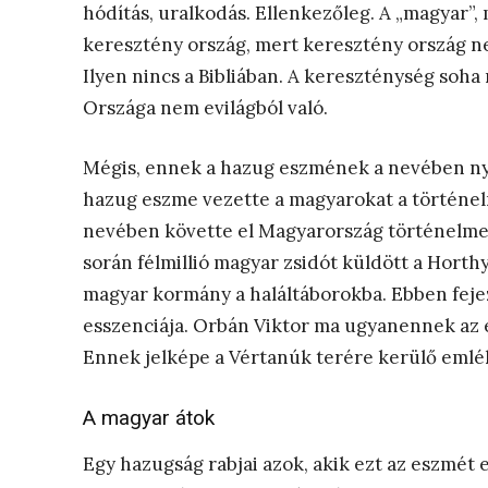
hódítás, uralkodás. Ellenkezőleg. A „magyar”
keresztény ország, mert keresztény ország nem
Ilyen nincs a Bibliában. A kereszténység soha
Országa nem evilágból való.
Mégis, ennek a hazug eszmének a nevében nyom
hazug eszme vezette a magyarokat a történel
nevében követte el Magyarország történelme 
során félmillió magyar zsidót küldött a Horthy
magyar kormány a haláltáborokba. Ebben feje
esszenciája. Orbán Viktor ma ugyanennek az
Ennek jelképe a Vértanúk terére kerülő emlé
A magyar átok
Egy hazugság rabjai azok, akik ezt az eszmét