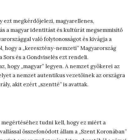
ly ezt megkérdőjelezi, magyarellenes,
s a magyar identitást és kultúrát megsemmisítő
arországgal való folytonosságot és kivágja a
ól, hogy a „keresztény-nemzeti” Magyarország
a Sors és a Gondviselés ezt rendeli.
az, hogy „magyar” legyen. A nemzet gyökerei az
elyet a nemzet autentikus vezetőinek az országra
ály, akit ezért „szentté” is avattak.
megértéséhez tudni kell, hogy ez miért a
 vallással összefonódott állam a „Szent Koronában”