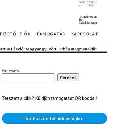
augusztus6,
csütörtök
Jelentkezzen
be /
Csatlakozzon
FIZETŐI FIÓK
TÁMOGATÁS
KAPCSOLAT
artus László: Magyar győzött, Orbán megmenekült
Keresés
Keresés
Tetszett a cikk? Küldjön támogatást QR kóddal!
Iratkozzon fel hírlevelünkre