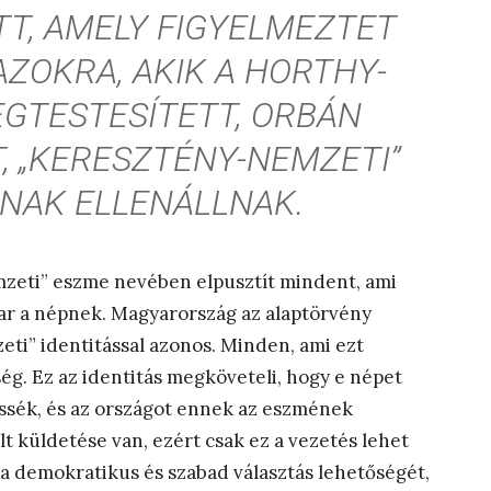
T, AMELY FIGYELMEZTET
AZOKRA, AKIK A HORTHY-
GTESTESÍTETT, ORBÁN
, „KERESZTÉNY-NEMZETI”
AK ELLENÁLLNAK.
mzeti” eszme nevében elpusztít mindent, ami
kar a népnek. Magyarország az alaptörvény
i” identitással azonos. Minden, ami ezt
ég. Ez az identitás megköveteli, hogy e népet
ssék, és az országot ennek az eszmének
t küldetése van, ezért csak ez a vezetés lehet
rja demokratikus és szabad választás lehetőségét,