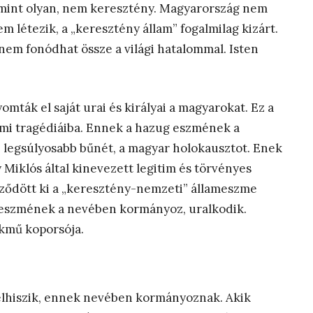
, mint olyan, nem keresztény. Magyarország nem
 létezik, a „keresztény állam” fogalmilag kizárt.
 nem fonódhat össze a világi hatalommal. Isten
ták el saját urai és királyai a magyarokat. Ez a
mi tragédiáiba. Ennek a hazug eszmének a
legsúlyosabb bűnét, a magyar holokausztot. Enek
 Miklós által kinevezett legitim és törvényes
ződött ki a „keresztény-nemzeti” állameszme
 eszmének a nevében kormányoz, uralkodik.
kmű koporsója.
 elhiszik, ennek nevében kormányoznak. Akik