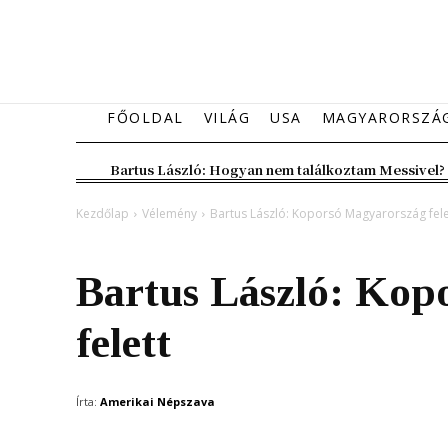
FŐOLDAL
VILÁG
USA
MAGYARORSZÁ
Bartus László: Hogyan nem találkoztam Messivel?
Kezdőlap
Vélemény
Bartus László: Koporsó Magyarország fele
Vélemény
Bartus László: Kop
felett
Írta:
Amerikai Népszava