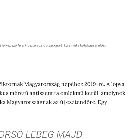
lképező férfi kivégzi a zsidó sárkányt. Tíz évvel a holokauszt előtt.
iktornak Magyarország népéhez 2019-re. A lopva
tikus méretű antiszemita emlékmű kerül, amelynek
éka Magyarországnak az új esztendőre. Egy
ORSÓ LEBEG MAJD