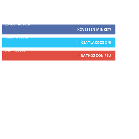
25,000
Követő
KÖVESSEN MINKET!
1,000
Követő
CSATLAKOZZON!
340
Követő
IRATKOZZON FEL!