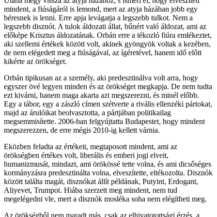
Utána megy vissza az atyja házához, s ismeri el, hogy elveszített
mindent, a fiúságáról is lemond, mert az atyja házában jobb egy
béresnek is lenni. Erre apja levágatja a legszebb tulkot. Nem a
legszebb disznót. A tulok áldozati állat, bűnért való áldozat, ami az
előképe Krisztus áldozatának. Orbán erre a tékozló fiúra emlékeztet,
aki szellemi értékek között volt, akinek gyöngyök voltak a kezében,
de nem elégedett meg a fiúságával, az ígéretével, hanem idő előtt
kikérte az örökséget.
Orbán tipikusan az a személy, aki predesztinálva volt arra, hogy
egyszer övé legyen minden és az örökséget megkapja. De nem tudta
ezt kivárni, hanem maga akarta azt megszerezni, és minél előbb.
Egy a tábor, egy a zászló címen szétverte a rivális ellenzéki pártokat,
majd az árulóikat beolvasztotta, a pártjában politikailag
megsemmisítette. 2006-ban felgyújtatta Budapestet, hogy mindent
megszerezzen, de erre mégis 2010-ig kellett várnia.
Eközben feladta az értékeit, megtaposott mindent, ami az
örökségben értékes volt, liberális és emberi jogi elveit,
humanizmusát, mindazt, ami örökössé tette volna, és ami dicsőséges
kormányzásra predesztinálta volna, elveszítette, eltékozolta. Disznók
között találta magát, disznókat állít példának, Putyint, Erdogant,
Aliyevet, Trumpot. Hiába szerzett meg mindent, nem tud
megelégedni vle, mert a disznók mosléka soha nem elégítheti meg.
Az örökségből nem maradt más, csak az elhivatotottsági érzés, a