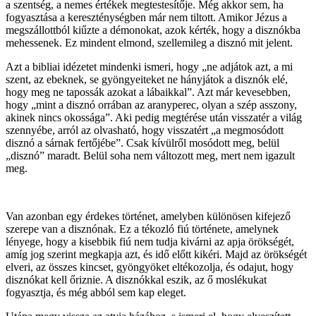
a szentség, a nemes értékek megtestesítője. Még akkor sem, ha
fogyasztása a kereszténységben már nem tiltott. Amikor Jézus a
megszállottból kiűzte a démonokat, azok kérték, hogy a disznókba
mehessenek. Ez mindent elmond, szellemileg a disznó mit jelent.
Azt a bibliai idézetet mindenki ismeri, hogy „ne adjátok azt, a mi
szent, az ebeknek, se gyöngyeiteket ne hányjátok a disznók elé,
hogy meg ne tapossák azokat a lábaikkal”. Azt már kevesebben,
hogy „mint a disznó orrában az aranyperec, olyan a szép asszony,
akinek nincs okossága”. Aki pedig megtérése után visszatér a világ
szennyébe, arról az olvasható, hogy visszatért „a megmosódott
disznó a sárnak fertőjébe”. Csak kívülről mosódott meg, belül
„disznó” maradt. Belül soha nem változott meg, mert nem igazult
meg.
Van azonban egy érdekes történet, amelyben különösen kifejező
szerepe van a disznónak. Ez a tékozló fiú története, amelynek
lényege, hogy a kisebbik fiú nem tudja kivárni az apja örökségét,
amíg jog szerint megkapja azt, és idő előtt kikéri. Majd az örökségét
elveri, az összes kincset, gyöngyöket eltékozolja, és odajut, hogy
disznókat kell őriznie. A disznókkal eszik, az ő moslékukat
fogyasztja, és még abból sem kap eleget.