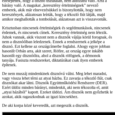
elfelejtették, hogy a disznó tisztátalan, nem áldozatra való. Arra a
bárány való. A magukat „keresztény értelmiségnek” nevező
emberek, akik már elnevezésükkel is bizonyították, hogy nem
keresztények, alázatosan leírták, hogy a tékozló fiút látják, majd
amikor meghallották a tombolását, alázatosan azt is visszavonták.
Krisztusban nincsenek értelmiségiek és segédmunkások, nincsenek
érdemek, és nincsenek címek. Keresztény értelmiség nem létezik.
Juhok vannak, akik viszont nem a disznók vájúja körül forognak, és
nem a disznóólban leledzenek. Ennek a rendszernek a jelképe a
disznó. Ezt kellene az országcímerbe foglalni. Ahogy egyre jobban
hasonlít Orbán arra, akit szeret, Röfire, az ország egyre inkább
hasonlít egy disznóólra, ahol a disznók röfögnek, a démonok
tanyája. Fasiszta rendszereket, diktatúrákat csak ilyen emberek
építenek.
De nem muszáj mindenkinek disznóvá válni. Meg lehet maradni,
vagy vissza lehet térni az atyai házba. Ez zavarja a tékozló fiút, csak
disznókat akar látni. Disznók Együttműködési Rendszere (DER).
Ezért üldöz minden bárányt, mindenkit, aki nem tékozolta el, amit
„atyai házából” kapott. Ezeket üldözi. Ám disznók nem győzhetik le
azokat, akik ragaszkodnak az igazi kincsekhez.
De aki korpa közé keveredik, azt megeszik a disznók.