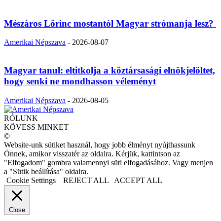
Mészáros Lőrinc mostantól Magyar strómanja lesz?
Amerikai Népszava
-
2026-08-07
Magyar tanul: eltitkolja a köztársasági elnökjelöltet,
hogy senki ne mondhasson véleményt
Amerikai Népszava
-
2026-08-05
RÓLUNK
KÖVESS MINKET
©
Website-unk sütiket használ, hogy jobb élményt nyújthassunk
Önnek, amikor visszatér az oldalra. Kérjük, kattintson az
"Elfogadom" gombra valamennyi süti elfogadásához. Vagy menjen
a "Sütik beállítása" oldalra.
Cookie Settings
REJECT ALL
ACCEPT ALL
Close