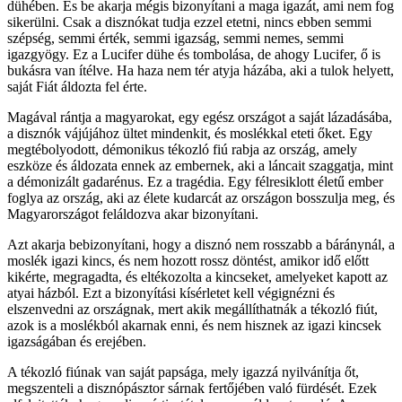
dühében. És be akarja mégis bizonyítani a maga igazát, ami nem fog
sikerülni. Csak a disznókat tudja ezzel etetni, nincs ebben semmi
szépség, semmi érték, semmi igazság, semmi nemes, semmi
igazgyögy. Ez a Lucifer dühe és tombolása, de ahogy Lucifer, ő is
bukásra van ítélve. Ha haza nem tér atyja házába, aki a tulok helyett,
saját Fiát áldozta fel érte.
Magával rántja a magyarokat, egy egész országot a saját lázadásába,
a disznók vájújához ültet mindenkit, és moslékkal eteti őket. Egy
megtébolyodott, démonikus tékozló fiú rabja az ország, amely
eszköze és áldozata ennek az embernek, aki a láncait szaggatja, mint
a démonizált gadarénus. Ez a tragédia. Egy félresiklott életű ember
foglya az ország, aki az élete kudarcát az országon bosszulja meg, és
Magyarországot feláldozva akar bizonyítani.
Azt akarja bebizonyítani, hogy a disznó nem rosszabb a báránynál, a
moslék igazi kincs, és nem hozott rossz döntést, amikor idő előtt
kikérte, megragadta, és eltékozolta a kincseket, amelyeket kapott az
atyai házból. Ezt a bizonyítási kísérletet kell végignézni és
elszenvedni az országnak, mert akik megállíthatnák a tékozló fiút,
azok is a moslékból akarnak enni, és nem hisznek az igazi kincsek
igazságában és erejében.
A tékozló fiúnak van saját papsága, mely igazzá nyilvánítja őt,
megszenteli a disznópásztor sárnak fertőjében való fürdését. Ezek