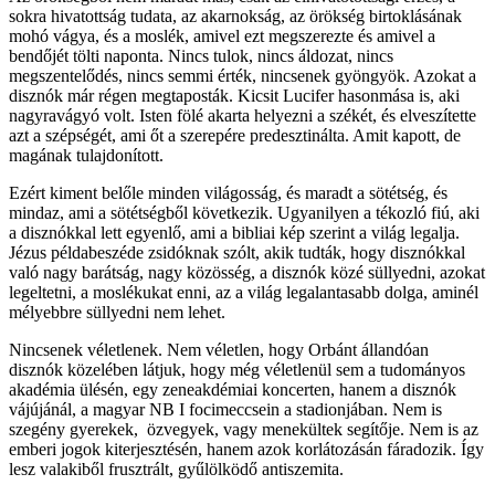
sokra hivatottság tudata, az akarnokság, az örökség birtoklásának
mohó vágya, és a moslék, amivel ezt megszerezte és amivel a
bendőjét tölti naponta. Nincs tulok, nincs áldozat, nincs
megszentelődés, nincs semmi érték, nincsenek gyöngyök. Azokat a
disznók már régen megtaposták. Kicsit Lucifer hasonmása is, aki
nagyravágyó volt. Isten fölé akarta helyezni a székét, és elveszítette
azt a szépségét, ami őt a szerepére predesztinálta. Amit kapott, de
magának tulajdonított.
Ezért kiment belőle minden világosság, és maradt a sötétség, és
mindaz, ami a sötétségből következik. Ugyanilyen a tékozló fiú, aki
a disznókkal lett egyenlő, ami a bibliai kép szerint a világ legalja.
Jézus példabeszéde zsidóknak szólt, akik tudták, hogy disznókkal
való nagy barátság, nagy közösség, a disznók közé süllyedni, azokat
legeltetni, a moslékukat enni, az a világ legalantasabb dolga, aminél
mélyebbre süllyedni nem lehet.
Nincsenek véletlenek. Nem véletlen, hogy Orbánt állandóan
disznók közelében látjuk, hogy még véletlenül sem a tudományos
akadémia ülésén, egy zeneakdémiai koncerten, hanem a disznók
vájújánál, a magyar NB I focimeccsein a stadionjában. Nem is
szegény gyerekek, özvegyek, vagy menekültek segítője. Nem is az
emberi jogok kiterjesztésén, hanem azok korlátozásán fáradozik. Így
lesz valakiből frusztrált, gyűlölködő antiszemita.