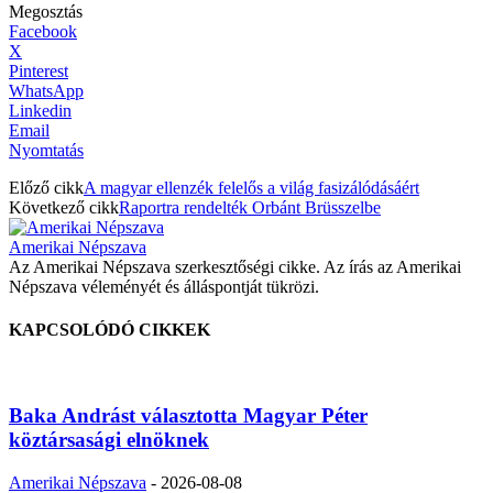
Megosztás
Facebook
X
Pinterest
WhatsApp
Linkedin
Email
Nyomtatás
Előző cikk
A magyar ellenzék felelős a világ fasizálódásáért
Következő cikk
Raportra rendelték Orbánt Brüsszelbe
Amerikai Népszava
Az Amerikai Népszava szerkesztőségi cikke. Az írás az Amerikai
Népszava véleményét és álláspontját tükrözi.
KAPCSOLÓDÓ CIKKEK
Baka Andrást választotta Magyar Péter
köztársasági elnöknek
Amerikai Népszava
-
2026-08-08