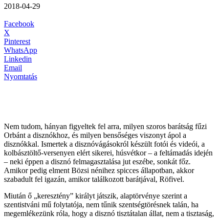
2018-04-29
Facebook
X
Pinterest
WhatsApp
Linkedin
Email
Nyomtatás
Nem tudom, hányan figyeltek fel arra, milyen szoros barátság fűzi
Orbánt a disznókhoz, és milyen bensőséges viszonyt ápol a
disznókkal. Ismertek a disznóvágásokról készült fotói és videói, a
kolbásztöltő-versenyen elért sikerei, húsvétkor – a feltámadás idején
– neki éppen a disznó felmagasztalása jut eszébe, sonkát főz.
Amikor pedig elment Bözsi nénihez spicces állapotban, akkor
szabadult fel igazán, amikor találkozott barátjával, Röfivel.
Miután ő „keresztény” királyt játszik, alaptörvénye szerint a
szentistváni mű folytatója, nem tűnik szentségtörésnek talán, ha
megemlékezünk róla, hogy a disznó tisztátalan állat, nem a tisztaság,