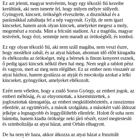
Ez azt jelenti, magyar testvéreim, hogy egy tékozló fiú kezeibe
kerültünk, aki nem ismerte fel, hogy milyen mélyre süllyedt.
Gyöngyeit, kincseit, örökségét elveszítette, a disznókkal és a
paráznákkal zabáltatja fel a nép vagyonát. Gyűjt, de nem igazi
kincseket, hanem azok olyan kincsek, amelyeket megesz a moly,
megemészt a rozsda. Mint a felcsúti stadiont. Az a tragédia, magyar
testvérek, hogy érzi, semmije nem maradt az örökségből, és tombol.
Ez egy olyan tékozló fiú, aki nem száll magába, nem veszi észre,
hogy moslékot zabál, és az atyai házban, ahonnan idő előtt kiragadta
és eltékozolta az örökséget, még a béresek is finom kenyeret esznek,
ő pedig igazi kincsek nélkül éhen hal meg. Nem segít a rablott pénz
és vagyon, mert az meg nem elégíthet. Ez az ember nem visszatér az
atyai házhoz, hanem gyalázza az atyját és mocskolja azokat a lelki
kincseket, gyöngyöket, amelyeket eltékozolt.
Ezért nem véletlen, hogy a zsidó Soros György, az emberi jogok, az
emberi méltóság, és az elnyomottak, a kisemmizettek, a
jogfosztottak támogatója, az emberi megkülönböztetés, a rasszizmus
ellenfele, az együttérzés, a mások szolgálata, a másokért való áldozat
jelképe a legnagyobb és leggyűlöltebb ellenfele. Holott őt soha nem
bántotta, hanem kiadta öröksége neki járó részét, ezzel megtestesíti
és szimbolizálja az atyai házat, amit Orbán elhagyott.
De ha nem tér haza, akkor átkozza az atyai házat a frusztrált