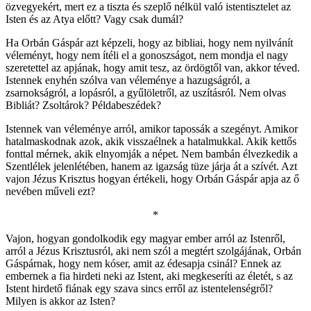
özvegyekért, mert ez a tiszta és szeplő nélkül való istentisztelet az
Isten és az Atya előtt? Vagy csak dumál?
Ha Orbán Gáspár azt képzeli, hogy az bibliai, hogy nem nyilvánít
véleményt, hogy nem ítéli el a gonoszságot, nem mondja el nagy
szeretettel az apjának, hogy amit tesz, az ördögtől van, akkor téved.
Istennek enyhén szólva van véleménye a hazugságról, a
zsarnokságról, a lopásról, a gyűlöletről, az uszításról. Nem olvas
Bibliát? Zsoltárok? Példabeszédek?
Istennek van véleménye arról, amikor tapossák a szegényt. Amikor
hatalmaskodnak azok, akik visszaélnek a hatalmukkal. Akik kettős
fonttal mérnek, akik elnyomják a népet. Nem bambán élvezkedik a
Szentlélek jelenlétében, hanem az igazság tüze járja át a szívét. Azt
vajon Jézus Krisztus hogyan értékeli, hogy Orbán Gáspár apja az ő
nevében műveli ezt?
*
Vajon, hogyan gondolkodik egy magyar ember arról az Istenről,
arról a Jézus Krisztusról, aki nem szól a megtért szolgájának, Orbán
Gáspárnak, hogy nem kóser, amit az édesapja csinál? Ennek az
embernek a fia hirdeti neki az Istent, aki megkeseríti az életét, s az
Istent hirdető fiának egy szava sincs erről az istentelenségről?
Milyen is akkor az Isten?