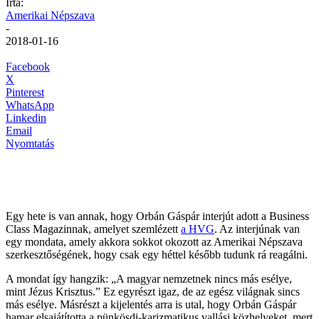
Írta:
Amerikai Népszava
-
2018-01-16
Facebook
X
Pinterest
WhatsApp
Linkedin
Email
Nyomtatás
Egy hete is van annak, hogy Orbán Gáspár interjút adott a Business
Class Magazinnak, amelyet szemlézett
a HVG
. Az interjúnak van
egy mondata, amely akkora sokkot okozott az Amerikai Népszava
szerkesztőségének, hogy csak egy héttel később tudunk rá reagálni.
A mondat így hangzik: „A magyar nemzetnek nincs más esélye,
mint Jézus Krisztus.” Ez egyrészt igaz, de az egész világnak sincs
más esélye. Másrészt a kijelentés arra is utal, hogy Orbán Gáspár
hamar elsajátította a pünkösdi-karizmatikus vallási közhelyeket, mert