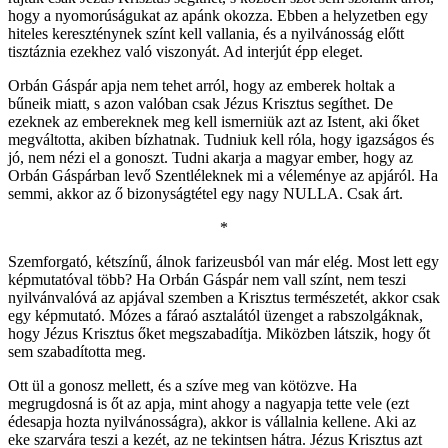
hogy a nyomorúságukat az apánk okozza. Ebben a helyzetben egy
hiteles kereszténynek színt kell vallania, és a nyilvánosság előtt
tisztáznia ezekhez való viszonyát. Ad interjút épp eleget.
Orbán Gáspár apja nem tehet arról, hogy az emberek holtak a
bűneik miatt, s azon valóban csak Jézus Krisztus segíthet. De
ezeknek az embereknek meg kell ismerniük azt az Istent, aki őket
megváltotta, akiben bízhatnak. Tudniuk kell róla, hogy igazságos és
jó, nem nézi el a gonoszt. Tudni akarja a magyar ember, hogy az
Orbán Gáspárban levő Szentléleknek mi a véleménye az apjáról. Ha
semmi, akkor az ő bizonyságtétel egy nagy NULLA. Csak árt.
*
Szemforgató, kétszínű, álnok farizeusból van már elég. Most lett egy
képmutatóval több? Ha Orbán Gáspár nem vall színt, nem teszi
nyilvánvalóvá az apjával szemben a Krisztus természetét, akkor csak
egy képmutató. Mózes a fáraó asztalától üzenget a rabszolgáknak,
hogy Jézus Krisztus őket megszabadítja. Miközben látszik, hogy őt
sem szabadította meg.
Ott ül a gonosz mellett, és a szíve meg van kötözve. Ha
megrugdosná is őt az apja, mint ahogy a nagyapja tette vele (ezt
édesapja hozta nyilvánosságra), akkor is vállalnia kellene. Aki az
eke szarvára teszi a kezét, az ne tekintsen hátra. Jézus Krisztus azt