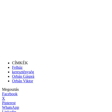
CÍMKÉK
Felház
kereszténység
Orbán Gásprá
Orbán Viktor
Megosztás
Facebook
X
Pinterest
WhatsApp
Linkedin