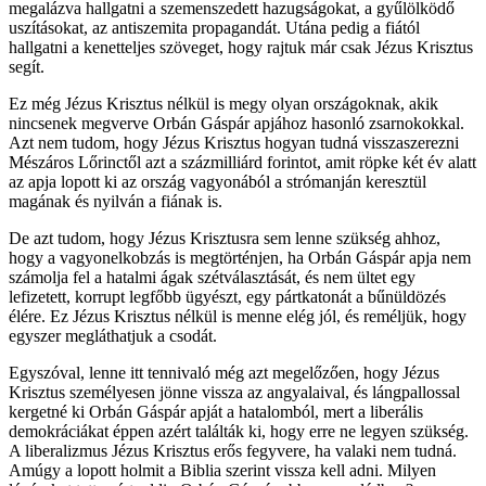
megalázva hallgatni a szemenszedett hazugságokat, a gyűlölködő
uszításokat, az antiszemita propagandát. Utána pedig a fiától
hallgatni a kenetteljes szöveget, hogy rajtuk már csak Jézus Krisztus
segít.
Ez még Jézus Krisztus nélkül is megy olyan országoknak, akik
nincsenek megverve Orbán Gáspár apjához hasonló zsarnokokkal.
Azt nem tudom, hogy Jézus Krisztus hogyan tudná visszaszerezni
Mészáros Lőrinctől azt a százmilliárd forintot, amit röpke két év alatt
az apja lopott ki az ország vagyonából a strómanján keresztül
magának és nyilván a fiának is.
De azt tudom, hogy Jézus Krisztusra sem lenne szükség ahhoz,
hogy a vagyonelkobzás is megtörténjen, ha Orbán Gáspár apja nem
számolja fel a hatalmi ágak szétválasztását, és nem ültet egy
lefizetett, korrupt legfőbb ügyészt, egy pártkatonát a bűnüldözés
élére. Ez Jézus Krisztus nélkül is menne elég jól, és reméljük, hogy
egyszer megláthatjuk a csodát.
Egyszóval, lenne itt tennivaló még azt megelőzően, hogy Jézus
Krisztus személyesen jönne vissza az angyalaival, és lángpallossal
kergetné ki Orbán Gáspár apját a hatalomból, mert a liberális
demokráciákat éppen azért találták ki, hogy erre ne legyen szükség.
A liberalizmus Jézus Krisztus erős fegyvere, ha valaki nem tudná.
Amúgy a lopott holmit a Biblia szerint vissza kell adni. Milyen