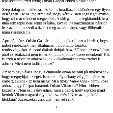
lépéseket tett ezért eddig Orbán Gáspár ebben a családban?
Szép dolog az imádkozás, és kell is imádkozni, különösen egy ilyen
országban. De az ima arra való, hogy kérjük Isten segítségét azután,
hogy mi már mindent megtettünk. A sült galamb a legkitartóbb ima
után sem repül bele senki szájába, kivéve, ha karizmatikus pásztor
lesz az illető, s szedi a tizedet meg az adományt, vagy illiberális
miniszterelnök fia.
Apropó, pénz. Orbán Gáspár mindig megkerüli azt a kérdést, hogy
miből rendeznek meg alkalmanént többmillió forintos
rendezvényeket. A csóró diákok dobják össze? Ebben az országban,
ahol az adakozást nem ismerik, milliók jönnek össze esténként? Kik
is azok a névtelen adakozók, akik alkalmanként százezreket is
adnak? Miért nem tudhatjuk ezt?
Az nem egy válasz, hogy a cimborák olyan baromi jól imádkoznak,
hogy megnyitják az eget. Ismerek még néhány elég jól imádkozó
embert, akiknek ez nem megy. Mi a titok? Van-e ennek bármi köze
ahhoz, hogy Gáspár barátunk Orbán Viktor fia? Nincs ebben
közpénz? Nem ezt is úgy adják, mint a Tao-t, hogy egyszer majd
kérünk Viktor magától egy közbeszerzést? Nem az apja küldi
titokban? Százezreket csak úgy, nem ad senki.
*