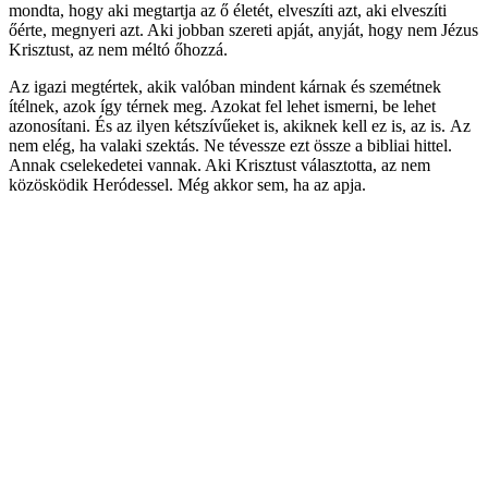
mondta, hogy aki megtartja az ő életét, elveszíti azt, aki elveszíti
őérte, megnyeri azt. Aki jobban szereti apját, anyját, hogy nem Jézus
Krisztust, az nem méltó őhozzá.
Az igazi megtértek, akik valóban mindent kárnak és szemétnek
ítélnek, azok így térnek meg. Azokat fel lehet ismerni, be lehet
azonosítani. És az ilyen kétszívűeket is, akiknek kell ez is, az is. Az
nem elég, ha valaki szektás. Ne tévessze ezt össze a bibliai hittel.
Annak cselekedetei vannak. Aki Krisztust választotta, az nem
közösködik Heródessel. Még akkor sem, ha az apja.