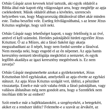
Orbán Gáspár azon kevesek közé tartozik, aki egyik oldalról a
Biblia által már kapott elég világosságot arra, hogy megítélje az apja
cselekedeteit. Másik oldalról abban a kivételes, szerencsés
helyzetben van, hogy Magyarország diktátorával ülhet akár minden
este. Tudna beszélni vele. Esetleg felvilágosíthatná, s az lenne Jézus
Krisztus segítsége, hogy szól neki.
Orbán Gáspár nagy lehetőséget kapott, s nagy felelősség is az övé,
amivel el kell számolni. Heródes palotájából hirdeti egyelőre Jézus
Krisztust. Ő az a Mózes, aki a fáraó fiaként úgy akarja
megszabadítani az ő népét, hogy nem fordul szembe a fáraóval.
Nem mondja neki, hogy engedd el az én népemet. Az apja hamis
keresztény-nemzeti ideológiája megkötözi a nemzetet, és egyik
legfőbb akadálya az igazi keresztény megtérésnek is. Ez nem
zavarja?
Orbán Gáspár megismerhette azokat a gyülekezeteket, Jézus
Krisztusban hívő egyházakat, amelyektől az apja elvette az egyházi
státuszt. Az apja Jézus Krisztus szolgáit veri, üldözi, a pénzüket
visszatartja. Emelt-e már szót valaha értük a fáraó palotájában, vagy
vallásos áhítatában még nem gondolt arra, hogy a Szentlélek nem
öncélúan tölti be az embert?
Szót emelt-e már a hajléktalanokért, a szegényekért, a betegekért,
akiket ez a rendszer üldöz? Felemelte-e a szavát az árvákért, az