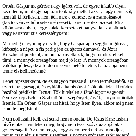
Orbán Gáspár megtérése nagy ígéret volt, de egyre inkább olyan
kezd lenni, mint egy pap az istenkirály mellett azzal, hogy nem szól,
nem áll ki férfiasan, nem ítéli meg a gonoszt és a zsarnokságot
(köztörvényes bűncselekményeket), hanem leplezi azokat. Mi a
különbség abban, hogy valaki kereszteket hányva falaz a bűnnek
vagy karizmatikus keresztényként?
Márpedig nagyon úgy néz ki, hogy Gáspár apja seggbe rugdossa,
kifosztja a népet, a fia pedig jön az ájtatos dumával, és Jézus
Krisztusról prédikál, amiből az következik, hogy mindezt el kell
tűrni, a mennyek országában majd jó lesz. A mennyek országában
valóban jó lesz, de a földön is elviselhető lehetne, ha az apja nem
tenné elviselhetetlenné.
Lehet hipszterkedni, de ez nagyon messze áll Isten természetétől, aki
szereti az igazságot, és gyűlöli a hamisságot. Tök hiteltelen Heródes
házából prédikálni Jézust. Tök hiteltelen a fáraó lopott vagyonát
élvezve képviselni a Szabadítót, a szegények, árvák, a nyomorítottak
Istenét. Ha Orbán Gáspár azt hiszi, hogy Isten ilyen, akkor még nem
ismerte meg Istent.
Nem politizálni kell, ezt senki nem mondta. De Jézus Krisztusban
hívő ember nem teheti meg, hogy nem teszi szóvá az apjának a
gonoszságait. Az nem megy, hogy az embereknek azt mondjuk,
rajtuk csak Jézus Krisztus segíthet, s közben szót sem szólunk arról,