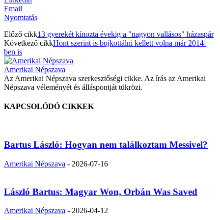
Email
Nyomtatás
Előző cikk
13 gyerekét kínozta évekig a "nagyon vallásos" házaspár
Következő cikk
Hont szerint is bojkottálni kellett volna már 2014-
ben is
Amerikai Népszava
Az Amerikai Népszava szerkesztőségi cikke. Az írás az Amerikai
Népszava véleményét és álláspontját tükrözi.
KAPCSOLÓDÓ CIKKEK
Bartus László: Hogyan nem találkoztam Messivel?
Amerikai Népszava
-
2026-07-16
László Bartus: Magyar Won, Orbán Was Saved
Amerikai Népszava
-
2026-04-12