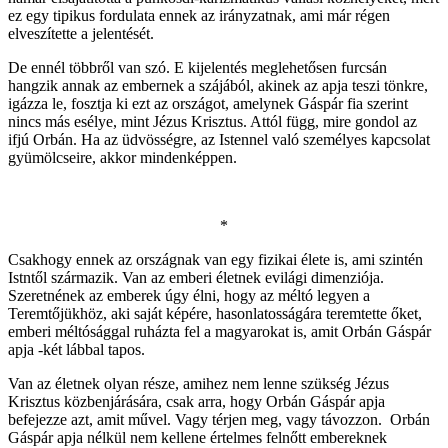
ez egy tipikus fordulata ennek az irányzatnak, ami már régen
elveszítette a jelentését.
De ennél többről van szó. E kijelentés meglehetősen furcsán
hangzik annak az embernek a szájából, akinek az apja teszi tönkre,
igázza le, fosztja ki ezt az országot, amelynek Gáspár fia szerint
nincs más esélye, mint Jézus Krisztus. Attól függ, mire gondol az
ifjú Orbán. Ha az üdvösségre, az Istennel való személyes kapcsolat
gyümölcseire, akkor mindenképpen.
*
Csakhogy ennek az országnak van egy fizikai élete is, ami szintén
Istntől származik. Van az emberi életnek evilági dimenziója.
Szeretnének az emberek úgy élni, hogy az méltó legyen a
Teremtőjükhöz, aki saját képére, hasonlatosságára teremtette őket,
emberi méltósággal ruházta fel a magyarokat is, amit Orbán Gáspár
apja -két lábbal tapos.
Van az életnek olyan része, amihez nem lenne szükség Jézus
Krisztus közbenjárására, csak arra, hogy Orbán Gáspár apja
befejezze azt, amit művel. Vagy térjen meg, vagy távozzon. Orbán
Gáspár apja nélkül nem kellene értelmes felnőtt embereknek