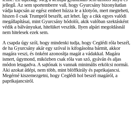
jellegű. Az sem sportemberre vall, hogy Gyurcsány bizonyítatlan
vádja kapcsán az egész embert húzza le a klotyón, mert megteheti,
hiszen ő csak Trumpról beszélt, azt lehet. Így a cikk egyes valódi
megállapításai, mint Gyurcsány hódolói, akik valóban szektásként
védik a bálványukat, hitelüket veszítik. Ilyen alpári megoldásnál
nem hitelesek ezek sem.
A csapda úgy szól, hogy mindenki tudja, hogy Ceglédi róla beszél,
de ha Gyurcsány akár egy szóval is kifogásolna bármit, akkor
magára veszi, és önként azonosítja magát a vádakkal. Magára
ismert, úgymond, miközben csak róla van szó, gyáván és aljas
módon letagadva. A sajtónak is vannak minimális erkölcsi normái.
Aki azokat átlépi, nem több, mint blöffkirály és paprikajancsi.
Megérné kiszemezgetni, hogy Ceglédi hol beszél magáról, a
paprikajancsiról.