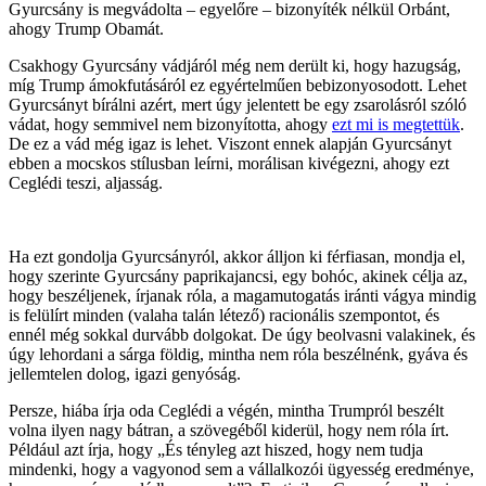
Gyurcsány is megvádolta – egyelőre – bizonyíték nélkül Orbánt,
ahogy Trump Obamát.
Csakhogy Gyurcsány vádjáról még nem derült ki, hogy hazugság,
míg Trump ámokfutásáról ez egyértelműen bebizonyosodott. Lehet
Gyurcsányt bírálni azért, mert úgy jelentett be egy zsarolásról szóló
vádat, hogy semmivel nem bizonyította, ahogy
ezt mi is megtettük
.
De ez a vád még igaz is lehet. Viszont ennek alapján Gyurcsányt
ebben a mocskos stílusban leírni, morálisan kivégezni, ahogy ezt
Ceglédi teszi, aljasság.
Ha ezt gondolja Gyurcsányról, akkor álljon ki férfiasan, mondja el,
hogy szerinte Gyurcsány paprikajancsi, egy bohóc, akinek célja az,
hogy beszéljenek, írjanak róla, a magamutogatás iránti vágya mindig
is felülírt minden (valaha talán létező) racionális szempontot, és
ennél még sokkal durvább dolgokat. De úgy beolvasni valakinek, és
úgy lehordani a sárga földig, mintha nem róla beszélnénk, gyáva és
jellemtelen dolog, igazi genyóság.
Persze, hiába írja oda Ceglédi a végén, mintha Trumpról beszélt
volna ilyen nagy bátran, a szövegéből kiderül, hogy nem róla írt.
Például azt írja, hogy „És tényleg azt hiszed, hogy nem tudja
mindenki, hogy a vagyonod sem a vállalkozói ügyesség eredménye,