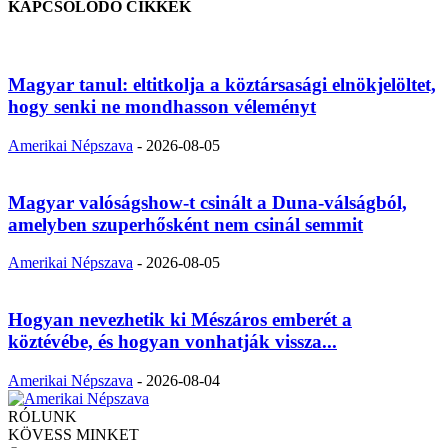
KAPCSOLÓDÓ CIKKEK
Magyar tanul: eltitkolja a köztársasági elnökjelöltet,
hogy senki ne mondhasson véleményt
Amerikai Népszava
-
2026-08-05
Magyar valóságshow-t csinált a Duna-válságból,
amelyben szuperhősként nem csinál semmit
Amerikai Népszava
-
2026-08-05
Hogyan nevezhetik ki Mészáros emberét a
köztévébe, és hogyan vonhatják vissza...
Amerikai Népszava
-
2026-08-04
RÓLUNK
KÖVESS MINKET