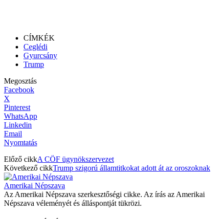
CÍMKÉK
Ceglédi
Gyurcsány
Trump
Megosztás
Facebook
X
Pinterest
WhatsApp
Linkedin
Email
Nyomtatás
Előző cikk
A CÖF ügynökszervezet
Következő cikk
Trump szigorú államtitkokat adott át az oroszoknak
Amerikai Népszava
Az Amerikai Népszava szerkesztőségi cikke. Az írás az Amerikai
Népszava véleményét és álláspontját tükrözi.