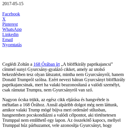
2017-05-15
Facebook
X
Pinterest
WhatsApp
Linkedin
Email
Nyomtatás
Ceglédi Zoltán a
168 Órában írt
„A blöffkirály paprikajancsi”
címmel sunyi Gyurcsány-gyalázó cikket, amely az utolsó
bekezdésben tesz olyan látszatot, mintha nem Gyurcsányról, hanem
Donald Trumpról szólna. Ezért nevezi bátran Gyurcsányt blöffkirály
paprikajancsinak, mert ha valaki beazonosítaná a valódi személyt,
csak rámutat Trumpra, nem Gyurcsányról van szó.
Nagyon ócska trükk, az egész cikk eljárása és hangvétele is
méltatlan a 168 Órához. Annál alpáribb dolgot még nem láttunk,
amikor valaki Trump mögé bújva meri ordenáré stílusban,
hangnemben pocskondiázni a valódi célpontot, aki történetesen
Trumppal nem említhető egy lapon. Az összekötő kapocs, mellyel
Trumppal húz párhuzamot, vele azonosítja Gyurcsányt, hogy