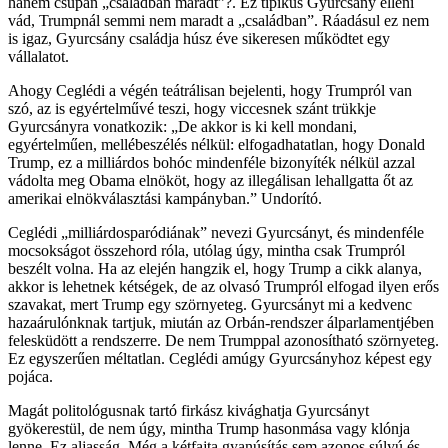
hanem csupán „családban maradt”?. Ez tipikus Gyurcsány elleni
vád, Trumpnál semmi nem maradt a „családban”. Ráadásul ez nem
is igaz, Gyurcsány családja húsz éve sikeresen működtet egy
vállalatot.
Ahogy Ceglédi a végén teátrálisan bejelenti, hogy Trumpról van
szó, az is egyértelművé teszi, hogy viccesnek szánt trükkje
Gyurcsányra vonatkozik: „De akkor is ki kell mondani,
egyértelműen, mellébeszélés nélkül: elfogadhatatlan, hogy Donald
Trump, ez a milliárdos bohóc mindenféle bizonyíték nélkül azzal
vádolta meg Obama elnököt, hogy az illegálisan lehallgatta őt az
amerikai elnökválasztási kampányban.” Undorító.
Ceglédi „milliárdosparódiának” nevezi Gyurcsányt, és mindenféle
mocsokságot összehord róla, utólag úgy, mintha csak Trumpról
beszélt volna. Ha az elején hangzik el, hogy Trump a cikk alanya,
akkor is lehetnek kétségek, de az olvasó Trumpról elfogad ilyen erős
szavakat, mert Trump egy szörnyeteg. Gyurcsányt mi a kedvenc
hazaárulónknak tartjuk, miután az Orbán-rendszer álparlamentjében
felesküdött a rendszerre. De nem Trumppal azonosítható szörnyeteg.
Ez egyszerűen méltatlan. Ceglédi amúgy Gyurcsányhoz képest egy
pojáca.
Magát politológusnak tartó firkász kivághatja Gyurcsányt
gyökerestül, de nem úgy, mintha Trump hasonmása vagy klónja
lenne. Ez aljasság. Még a kétfajta gyanúsítás sem azonos súlyú és