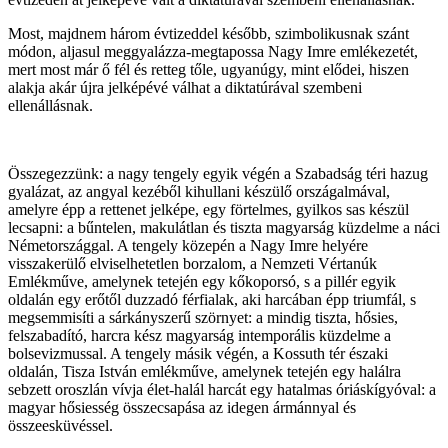
Most, majdnem három évtizeddel később, szimbolikusnak szánt
módon, aljasul meggyalázza-megtapossa Nagy Imre emlékezetét,
mert most már ő fél és retteg tőle, ugyanúgy, mint elődei, hiszen
alakja akár újra jelképévé válhat a diktatúrával szembeni
ellenállásnak.
Összegezzünk: a nagy tengely egyik végén a Szabadság téri hazug
gyalázat, az angyal kezéből kihullani készülő országalmával,
amelyre épp a rettenet jelképe, egy förtelmes, gyilkos sas készül
lecsapni: a bűntelen, makulátlan és tiszta magyarság küzdelme a náci
Németországgal. A tengely közepén a Nagy Imre helyére
visszakerülő elviselhetetlen borzalom, a Nemzeti Vértanúk
Emlékműve, amelynek tetején egy kőkoporsó, s a pillér egyik
oldalán egy erőtől duzzadó férfialak, aki harcában épp triumfál, s
megsemmisíti a sárkányszerű szörnyet: a mindig tiszta, hősies,
felszabadító, harcra kész magyarság intemporális küzdelme a
bolsevizmussal. A tengely másik végén, a Kossuth tér északi
oldalán, Tisza István emlékműve, amelynek tetején egy halálra
sebzett oroszlán vívja élet-halál harcát egy hatalmas óriáskígyóval: a
magyar hősiesség összecsapása az idegen ármánnyal és
összeesküvéssel.