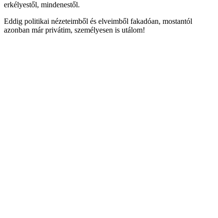
erkélyestől, mindenestől.
Eddig politikai nézeteimből és elveimből fakadóan, mostantól
azonban már privátim, személyesen is utálom!