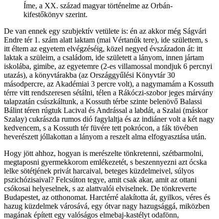
Íme, a XX. század magyar történelme az Orbán-
kifestőkönyv szerint.
De van ennek egy szubjektív vetülete is: én az akkor még Ságvári
Endre tér 1. szám alatt laktam (mai Vértanúk tere), ide születtem, s
itt éltem az egyetem elvégzéséig, közel negyed évszázadon át: itt
laktak a szüleim, a családom, ide született a lányom, innen jártam
iskolába, gimibe, az egyetemre (2-es villamossal mondjuk 6 percnyi
utazás), a könyvtárakba (az Országgyűlési Könyvtár 30
másodpercre, az Akadémiai 3 percre volt), a nagymamám a Kossuth
térre vitt rendszeresen sétálni, télen a Rákóczi-szobor jeges márvány
talapzatán csúszkáltunk, a Kossuth térbe szinte belenövő Balassi
Bálint téren rúgtuk Lacival és Andrással a labdát, a Szalai (máskor
Szalay) cukrászda rumos dió fagylaltja és az indiáner volt a két nagy
kedvencem, s a Kossuth tér füvére tett pokrócon, a fák tövében
heverészett jóllakottan a lányom a reszelt alma elfogyasztása után.
Hogy jött ahhoz, hogyan is merészelte tönkretenni, szétbarmolni,
megtaposni gyermekkorom emlékezetét, s beszennyezni azt ócska
lelke sötétjének privát harcaival, beteges küzdelmeivel, súlyos
pszichózisaival? Felcsúton tegye, amit csak akar, amit az ottani
csókosai helyeselnek, s az alattvalói elviselnek. De tönkreverte
Budapestet, az otthonomat. Harctérré alakította át, gyilkos, véres és
hazug küzdelmek városává, egy ótvar nagy hazugsággá, miközben
magának épített egy valóságos elmebaj-kastélyt odafönn,