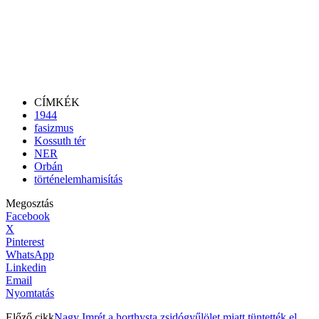
CÍMKÉK
1944
fasizmus
Kossuth tér
NER
Orbán
történelemhamisítás
Megosztás
Facebook
X
Pinterest
WhatsApp
Linkedin
Email
Nyomtatás
Előző cikk
Nagy Imrét a horthysta zsidógyűlölet miatt tüntették el