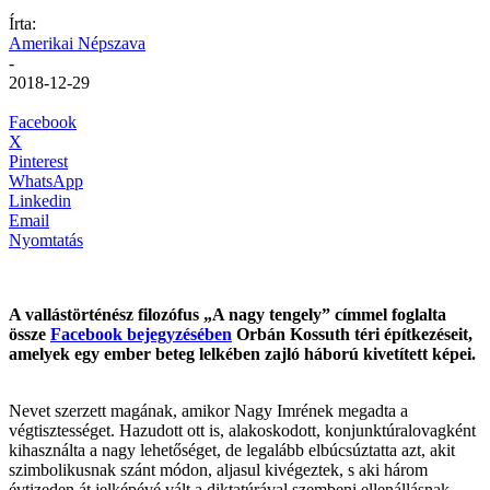
Írta:
Amerikai Népszava
-
2018-12-29
Facebook
X
Pinterest
WhatsApp
Linkedin
Email
Nyomtatás
A vallástörténész filozófus „A nagy tengely” címmel foglalta
össze
Facebook bejegyzésében
Orbán Kossuth téri építkezéseit,
amelyek egy ember beteg lelkében zajló háború kivetített képei.
Nevet szerzett magának, amikor Nagy Imrének megadta a
végtisztességet. Hazudott ott is, alakoskodott, konjunktúralovagként
kihasználta a nagy lehetőséget, de legalább elbúcsúztatta azt, akit
szimbolikusnak szánt módon, aljasul kivégeztek, s aki három
évtizeden át jelképévé vált a diktatúrával szembeni ellenállásnak.