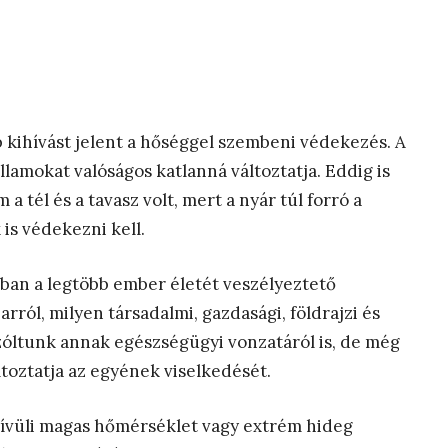
b kihívást jelent a hőséggel szembeni védekezés. A
llamokat valóságos katlanná változtatja. Eddig is
a tél és a tavasz volt, mert a nyár túl forró a
is védekezni kell.
ban a legtöbb ember életét veszélyeztető
arról, milyen társadalmi, gazdasági, földrajzi és
szóltunk annak egészségügyi vonzatáról is, de még
toztatja az egyének viselkedését.
kívüli magas hőmérséklet vagy extrém hideg