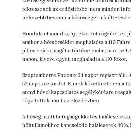
közösségi szervezet üzletelne a városi korm
fektessenek az erdősítésbe, nem minden infor
nehezebb bevonni a közösséget a faültetésbe
Hondula el mondta, új rekordot rögzítettek j
amikor a hőmérséklet meghaladta a 110 Fahre
július beírta magát a történelembe, mint az
napon, kivéve egyet, meghaladta a 110 fokot.
Szeptemberre Phoenix 54 napot regisztrált 110
53 napos rekordot. Ennek következtében a tű
annyi hővel kapcsolatos segélykérésre reagált
rögzítettek, mint az előző évben.
A hőség miatt betegségekkel és halálesetekkel
hőhullámokhoz kapcsolódó halálesetek 40%, 