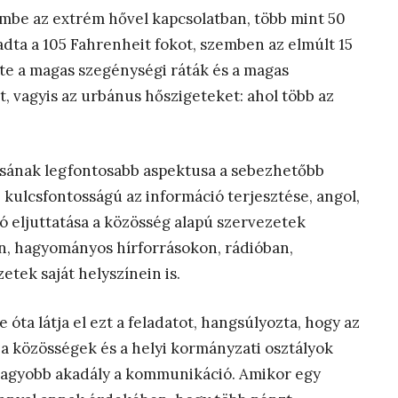
be az extrém hővel kapcsolatban, több mint 50
adta a 105 Fahrenheit fokot, szemben az elmúlt 15
lte a magas szegénységi ráták és a magas
t, vagyis az urbánus hőszigeteket: ahol több az
tásának legfontosabb aspektusa a sebezhetőbb
kulcsfontosságú az információ terjesztése, angol,
ió eljuttatása a közösség alapú szervezetek
n, hagyományos hírforrásokon, rádióban,
etek saját helyszínein is.
óta látja el ezt a feladatot, hangsúlyozta, hogy az
a közösségek és a helyi kormányzati osztályok
nagyobb akadály a kommunikáció. Amikor egy