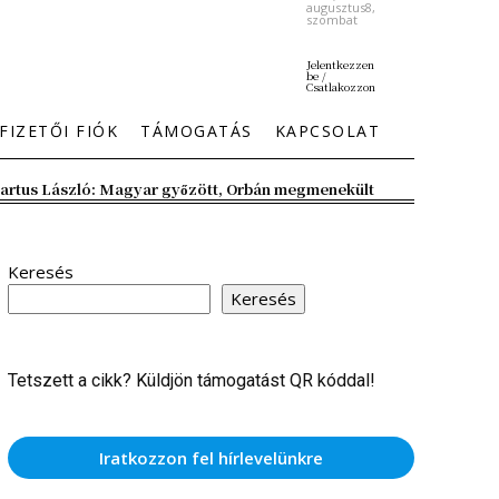
augusztus8,
szombat
Jelentkezzen
be /
Csatlakozzon
FIZETŐI FIÓK
TÁMOGATÁS
KAPCSOLAT
artus László: Magyar győzött, Orbán megmenekült
Keresés
Keresés
Tetszett a cikk? Küldjön támogatást QR kóddal!
Iratkozzon fel hírlevelünkre