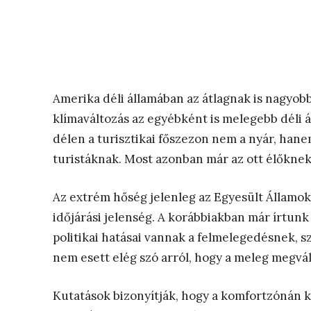
Amerika déli államában az átlagnak is nagyob
klímaváltozás az egyébként is melegebb déli á
délen a turisztikai főszezon nem a nyár, hanem 
turistáknak. Most azonban már az ott élőknek 
Az extrém hőség jelenleg az Egyesült Államok
időjárási jelenség. A korábbiakban már írtunk 
politikai hatásai vannak a felmelegedésnek, 
nem esett elég szó arról, hogy a meleg megvál
Kutatások bizonyítják, hogy a komfortzónán 