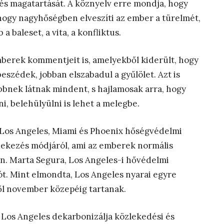
 és magatartását. A köznyelv erre mondja, hogy
i, hogy nagyhőségben elveszíti az ember a türelmét,
a baleset, a vita, a konfliktus.
berek kommentjeit is, amelyekből kiderült, hogy
szédek, jobban elszabadul a gyűlölet. Azt is
bnek látnak mindent, s hajlamosak arra, hogy
, belehülyülni is lehet a melegbe.
 Los Angeles, Miami és Phoenix hőségvédelmi
védekezés módjáról, ami az emberek normális
ján. Marta Segura, Los Angeles-i hővédelmi
ciót. Mint elmondta, Los Angeles nyarai egyre
ől november közepéig tartanak.
 Los Angeles dekarbonizálja közlekedési és