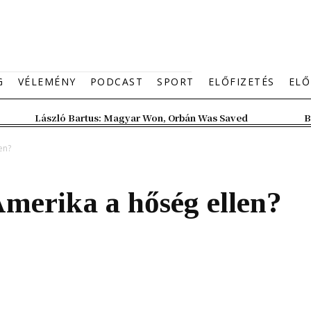
G
VÉLEMÉNY
PODCAST
SPORT
ELŐFIZETÉS
ELŐ
László Bartus: Magyar Won, Orbán Was Saved
B
en?
merika a hőség ellen?