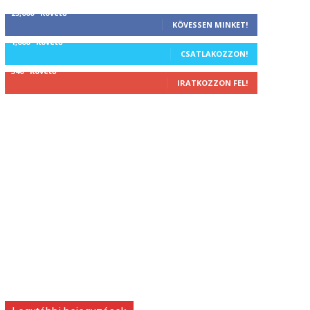
25,000
Követő
KÖVESSEN MINKET!
1,000
Követő
CSATLAKOZZON!
340
Követő
IRATKOZZON FEL!