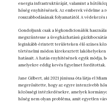
energia infrastruktúráját, valamint a hűtőkö
hőség enyhítésének. Az emberek védelme a ro
rosszabbodásának folyamatától. A védekezés m
Gondoljunk csak a légkondicionálók használatá
megszüntesse a üvegházhatású gázkibocsátást
leginkább érintett területeken élő színes köz
történelmi módon kirekesztett lakóhelyeken
hatásait. A hatás enyhítésének egyik módja, h
amelyekre eddig kevés figyelmet fordítottak.
Jane Gilbert, aki 2021 júniusa óta látja el M
megerősítette, hogy az egyre intenzívebb hő
közösségi intézkedésekre, amelyek kormányo
hőség nem olyan probléma, amit egyetlen vár