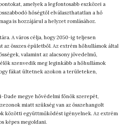
zpontokat, amelyek a legfontosabb eszközei a
sszabbodó hőségtől elválaszthatatlan a hő
aga is hozzájárul a helyzet romlásához.
ra. A város célja, hogy 2050-ig teljesen
 az összes épületből. Az extrém hőhullámok által
össégek, valamint az alacsony jövedelmű,
 élők szenvedik meg leginkább a hőhullámok
ogy fákat ültetnek azokon a területeken,
iami-Dade megye hővédelmi főnök szerepét,
szezonok miatt szükség van az összehangolt
k közötti együttműködést igényelnek. Az extrém
os képes megoldani.