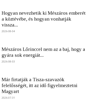
Hogyan nevezhetik ki Mészáros emberét
a köztévébe, és hogyan vonhatják
vissza...
2026-08-04
Mészáros Lőrinccel nem az a baj, hogy a
gyára sok energiát...
2026-08-03
Már firtatják a Tisza-szavazók
felelősségét, itt az idő figyelmeztetni
Magyart
2026-07-31