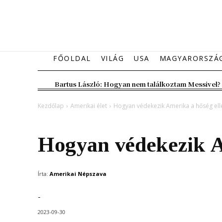
FŐOLDAL
VILÁG
USA
MAGYARORSZÁ
Bartus László: Hogyan nem találkoztam Messivel?
Kezdőlap
Amerikai élet
Hogyan védekezik Amerika a hőség ell
Amerikai élet
Hogyan védekezik A
Írta:
Amerikai Népszava
-
2023-09-30