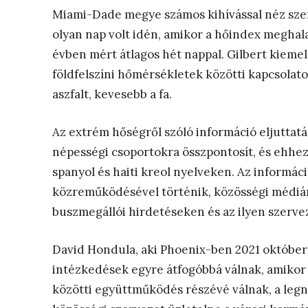
Miami-Dade megye számos kihívással néz szem
olyan nap volt idén, amikor a hőindex meghal
évben mért átlagos hét nappal. Gilbert kieme
földfelszíni hőmérsékletek közötti kapcsolato
aszfalt, kevesebb a fa.
Az extrém hőségről szóló információ eljutta
népességi csoportokra összpontosít, és ehhez 
spanyol és haiti kreol nyelveken. Az informác
közreműködésével történik, közösségi médiá
buszmegállói hirdetéseken és az ilyen szervez
David Hondula, aki Phoenix-ben 2021 októbere 
intézkedések egyre átfogóbbá válnak, amikor 
közötti együttműködés részévé válnak, a leg