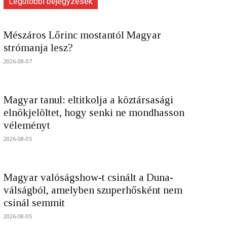
Legutóbbi bejegyzések
Mészáros Lőrinc mostantól Magyar
strómanja lesz?
2026-08-07
Magyar tanul: eltitkolja a köztársasági
elnökjelöltet, hogy senki ne mondhasson
véleményt
2026-08-05
Magyar valóságshow-t csinált a Duna-
válságból, amelyben szuperhősként nem
csinál semmit
2026-08-05