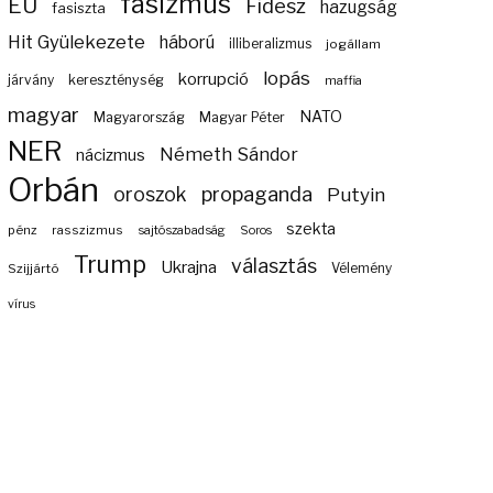
fasizmus
EU
Fidesz
hazugság
fasiszta
Hit Gyülekezete
háború
illiberalizmus
jogállam
lopás
korrupció
járvány
kereszténység
maffia
magyar
NATO
Magyarország
Magyar Péter
NER
Németh Sándor
nácizmus
Orbán
propaganda
oroszok
Putyin
szekta
pénz
rasszizmus
sajtószabadság
Soros
Trump
választás
Ukrajna
Szijjártó
Vélemény
vírus