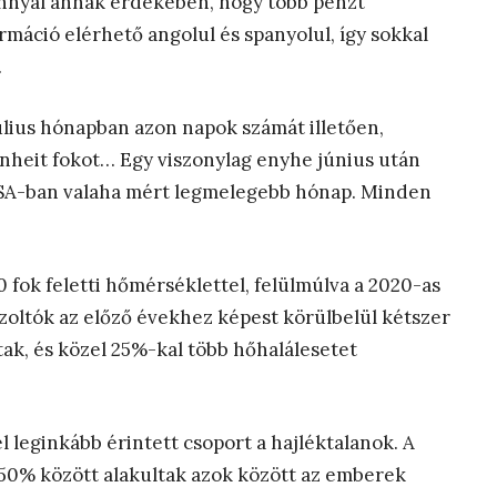
ánnyal annak érdekében, hogy több pénzt
máció elérhető angolul és spanyolul, így sokkal
.
úlius hónapban azon napok számát illetően,
nheit fokot… Egy viszonylag enyhe június után
 USA-ban valaha mért legmelegebb hónap. Minden
 fok feletti hőmérséklettel, felülmúlva a 2020-as
zoltók az előző évekhez képest körülbelül kétszer
ak, és közel 25%-kal több hőhalálesetet
 leginkább érintett csoport a hajléktalanok. A
50% között alakultak azok között az emberek