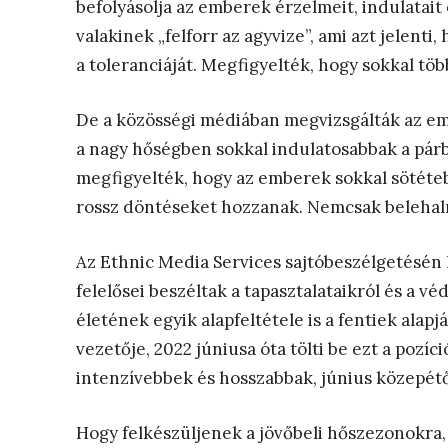
befolyásolja az emberek érzelmeit, indulatait
valakinek „felforr az agyvize”, ami azt jelent
a toleranciáját. Megfigyelték, hogy sokkal több 
De a közösségi médiában megvizsgálták az em
a nagy hőségben sokkal indulatosabbak a párbe
megfigyelték, hogy az emberek sokkal sötéteb
rossz döntéseket hozzanak. Nemcsak belehalni
Az Ethnic Media Services sajtóbeszélgetésén
felelősei beszéltak a tapasztalataikról és a 
életének egyik alapfeltétele is a fentiek alap
vezetője, 2022 júniusa óta tölti be ezt a pozí
intenzívebbek és hosszabbak, június közepét
Hogy felkészüljenek a jövőbeli hőszezonokra,