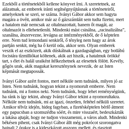
Ezekből a történetekből kellene könyvet írni. A szeretetnek, az
alázatnak, az emberek iránti segítségnyújtásnak a történeteiről,
amelyeknek se szeri, se száma. Iványi Gábor akkor sem hagyta
magára a övéit, amikor már az ő gázszámláit sem tudta fizetni, mert
a hatalom már nemcsak az oltalmazottait, hanem őt magát, az
oltalmazót is ellehetetleníti. Mindenki mást csinálna, „racinalizálna”,
szanálna, átszervezne, levágna az intézményekből, de ő képtelen
erre. Nem tud lemondani senkiről, ő tényleg nem hagy az árok
partján senkit, még ha ő kerül oda, akkor sem. Olyan emberek
veszik el az eszközeit, akik dúskálnak a gazdagságban, egy botlábú
focistára tízmilliókat költenek, akik azt hiszik, a hatalmuk örökké
tart, s élet és halál uraiként ítélkezhetnek az elesettek fölött. Kevély,
gőgös urak, akik magukat kereszténynek nevezik, de az Isten
képmását megtapossák.
Iványi Gábor azért fontos, mert nélküle nem tudnánk, milyen jó az
Isten. Nem tudnánk, hogyan tekint a nyomorult emberre. Nem
tudnánk, mi a fontos neki. Nem tudnánk, hogy lehet reménységünk,
ha ránk is így tekint, ahogy Iványi Gábor tekint a nyomorultakra.
Nélküle nem tudnánk, mi az igazi, önzetlen, feltétel nélküli szeretet.
Amikor télvíz idején, hideg fagyban, a fizetésképtelen bérlő átment
egy papucsban a szomszédba sóért, és mire visszaért, bedeszkázták
a lakása ajtaját, hogy ne tudjon visszamenni, a város aludt. Mindenki
békésen pihent, csak Iványi Gábor állt még pokrócot szorongatva
hajnali 2 órakor is a kideszkázott asszony mellett, és riasztott