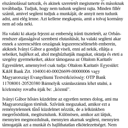
elszámolással tartozik, és akinek szeretetét megismerte és másoknak
továbbadja. Tudjuk, hogy nem tudunk segíteni rajta. Minden fillér
számít, amivel segíteni tudjuk a munkáját, de annyit nem tudunk
adni, ami elég lenne. Azt kellene megkapnia, amit a tolvaj kormány
nem ad oda neki.
Ha valaki ki akarja fejezni az emberség iránti tiszteletét, az Orbán-
rendszer aljasságával szembeni elutasítását, ha valaki segíteni akar
ennek a szerencsétlen országnak legszerencsétlenebb emberein,
akiknek Iványi Gábor a gondját viseli, enni ad nekik, ellátja a
sebeiket, hajlékot ad, ahol meghúzhatják magukat, oktatja és eteti a
szegény gyermekeiket, akkor támogassa az Oltalom Karitatív
Oltalom Karitatív Egyesület:
Egyesületet, amennyivel csak tudja:
K&H Bank Zrt. 10400140-00026699-00000006 vagy
Magyarországi Evangéliumi Testvérközösség: OTP Bank
11708001-20520380
Bármelyik számlaszámra lehet utalni, a
közlemény rovatba írják be: „közmű”.
Iványi Gábor hősies küzdelme az egyetlen nemes dolog, ami ma
Magyarországon történik. Szívünk megszakad, amikor ezt a
reménytelennek tűnő küzdelmet nézzük, de a lelkünkben
megerősödünk, megtisztulunk. Különösen, amikor azt látjuk,
mennyien megmozdulnak, mennyien akarnak segíteni, mennyien
támogatják azt a munkát és hajlíthatatlan elkötelezettséget. Nem