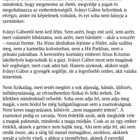
mindenkit, hogy megmentse az életét, megvédje a jogait és
megoltalmazza az embertelenségtől. Iványi Gábor helyettünk is
elvégzi, amire mi képtelenek volnánk, és ezt soha nem hányja a
szemünkre.
Iványi Gábortól nem kell félni. Sem azért, hogy mit szól, sem azért,
mert valamiért hibáztatna, sem azért, mert bármiért – akár a rosszért
– rosszal fizetne. Ha Jézus álruhában lejönne a földre, nála szállna
meg, nem a karmelita kolostorban, nem a Hit Parkban, nem a
prímási palotában. A keresztény kormány emberei Jézus Krisztus
lakóhelyén kapcsolnák ki a gázt. Iványi Gábor most sem magának
kér segítséget, mert csak adni tud. Hanem azoknak, akiken segít.
Iványi Gábor a gyengék segítője, de a legerősebb ember, akit valaha
ismertünk.
Nem fizikailag, mert testét megtöri a sok aljasság, bántás, üldözés,
méltánytalanság, az elviselhetetlen fizikai és lelki terhek. De
lélekben mindenkinél erősebb. Soha nem adja fel, nem adja meg
magát, s nem hódol be még hallgatólagosan sem a zsarnokságnak.
Nem keres magyarázatot, kibúvót: „nem magamért tettem”. A
zsarnokot pedig ez zavarja. Nem érdeklik azok, akik megkötik vele
a maguk paktumát, mindenki a maga módján. Csak az az egy ember
érdekli, akinek a gerince nem hajlik meg. Aki nem adja fel, aki nem
omlik össze, aki a sírig hű marad önmagához, azokhoz, akiknek
sorsát a szívén viseli, s ahhoz a személyhez, akinek ő egyedül