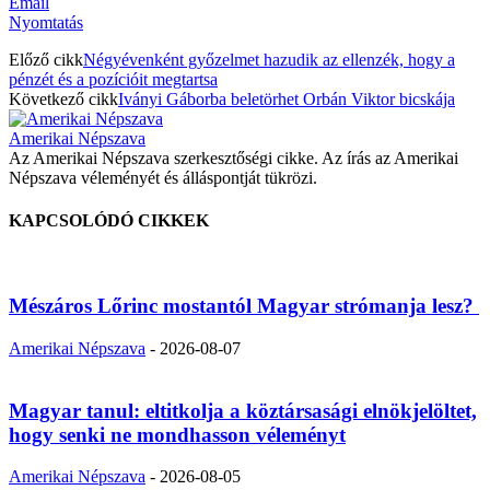
Email
Nyomtatás
Előző cikk
Négyévenként győzelmet hazudik az ellenzék, hogy a
pénzét és a pozícióit megtartsa
Következő cikk
Iványi Gáborba beletörhet Orbán Viktor bicskája
Amerikai Népszava
Az Amerikai Népszava szerkesztőségi cikke. Az írás az Amerikai
Népszava véleményét és álláspontját tükrözi.
KAPCSOLÓDÓ CIKKEK
Mészáros Lőrinc mostantól Magyar strómanja lesz?
Amerikai Népszava
-
2026-08-07
Magyar tanul: eltitkolja a köztársasági elnökjelöltet,
hogy senki ne mondhasson véleményt
Amerikai Népszava
-
2026-08-05