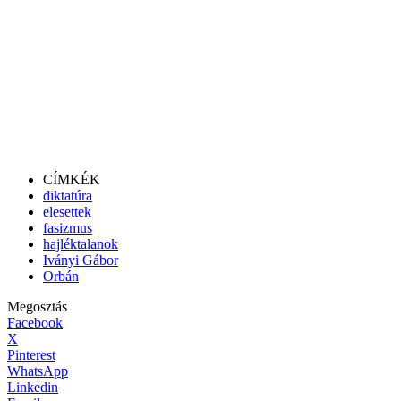
CÍMKÉK
diktatúra
elesettek
fasizmus
hajléktalanok
Iványi Gábor
Orbán
Megosztás
Facebook
X
Pinterest
WhatsApp
Linkedin