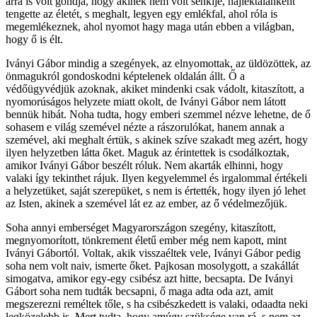
arra is volt gondja, hogy akinek nem volt senkije, hajléktalanként
tengette az életét, s meghalt, legyen egy emlékfal, ahol róla is
megemlékeznek, ahol nyomot hagy maga után ebben a világban,
hogy ő is élt.
Iványi Gábor mindig a szegények, az elnyomottak, az üldözöttek, az
önmagukról gondoskodni képtelenek oldalán állt. Ő a
védőügyvédjük azoknak, akiket mindenki csak vádolt, kitaszított, a
nyomorúságos helyzete miatt okolt, de Iványi Gábor nem látott
bennük hibát. Noha tudta, hogy emberi szemmel nézve lehetne, de ő
sohasem e világ szemével nézte a rászorulókat, hanem annak a
szemével, aki meghalt értük, s akinek szíve szakadt meg azért, hogy
ilyen helyzetben látta őket. Maguk az érintettek is csodálkoztak,
amikor Iványi Gábor beszélt róluk. Nem akarták elhinni, hogy
valaki így tekinthet rájuk. Ilyen kegyelemmel és irgalommal értékeli
a helyzetüket, saját szerepüket, s nem is értették, hogy ilyen jó lehet
az Isten, akinek a szemével lát ez az ember, az ő védelmezőjük.
Soha annyi emberséget Magyarországon szegény, kitaszított,
megnyomorított, tönkrement életű ember még nem kapott, mint
Iványi Gábortól. Voltak, akik visszaéltek vele, Iványi Gábor pedig
soha nem volt naiv, ismerte őket. Pajkosan mosolygott, a szakállát
simogatva, amikor egy-egy csibész azt hitte, becsapta. De Iványi
Gábort soha nem tudták becsapni, ő maga adta oda azt, amit
megszerezni reméltek tőle, s ha csibészkedett is valaki, odaadta neki
legközelebb is. Mert tudta, hogy amúgy szüksége van rá, s nem az