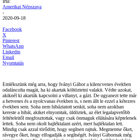
Írta:
Amerikai Népszava
-
2020-09-18
Facebook
X
Pinterest
WhatsApp
Linkedin
Email
Nyomtatás
Emlékszünk még arra, hogy Iványi Gábor a kilencvenes években
odaláncolta magát, ha ki akartak költöztetni valakit. Védte azokat,
akiknél ki akarták kapcsolni a villanyt, a gázt. De ugyanezt tette már
a hetvenes és a nyolcvanas években is, s nem állt le ezzel a kétezres
években sem. Soha nem hibáztatott senkit, soha nem azokban
kereste a hibát, akiket elnyomtak, üldöztek, az élet legalapvetőbb
feltételeitől megfosztottak, vagy csak önmaguk ellátására képtelenek
lettek. Soha nem okolt hajléktalant azért, mert hajléktalan lett.
Mindig csak azzal törődött, hogy segítsen rajtuk. Megmentse őket,
rávegye őket, hogy elfogadják a segítségét. Iványi Gábornak még