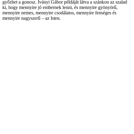
győzhet a gonosz. Iványi Gábor példáját látva a szánkon az szalad
ki, hogy mennyire jó embernek lenni, és mennyire gyönyörű,
mennyire nemes, mennyire csodálatos, mennyire fenséges és
mennyire nagyszerű – az Isten.