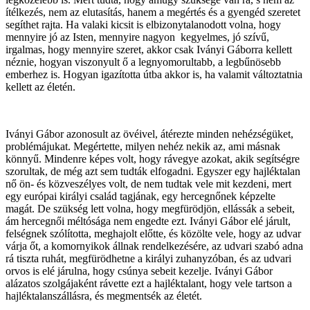
ítélkezés, nem az elutasítás, hanem a megértés és a gyengéd szeretet
segíthet rajta. Ha valaki kicsit is elbizonytalanodott volna, hogy
mennyire jó az Isten, mennyire nagyon kegyelmes, jó szívű,
irgalmas, hogy mennyire szeret, akkor csak Iványi Gáborra kellett
néznie, hogyan viszonyult ő a legnyomorultabb, a legbűnösebb
emberhez is. Hogyan igazította útba akkor is, ha valamit változtatnia
kellett az életén.
Iványi Gábor azonosult az övéivel, átérezte minden nehézségüket,
problémájukat. Megértette, milyen nehéz nekik az, ami másnak
könnyű. Mindenre képes volt, hogy rávegye azokat, akik segítségre
szorultak, de még azt sem tudták elfogadni. Egyszer egy hajléktalan
nő ön- és közveszélyes volt, de nem tudtak vele mit kezdeni, mert
egy európai királyi család tagjának, egy hercegnőnek képzelte
magát. De szükség lett volna, hogy megfürödjön, ellássák a sebeit,
ám hercegnői méltósága nem engedte ezt. Iványi Gábor elé járult,
felségnek szólította, meghajolt előtte, és közölte vele, hogy az udvar
várja őt, a komornyikok állnak rendelkezésére, az udvari szabó adna
rá tiszta ruhát, megfürödhetne a királyi zuhanyzóban, és az udvari
orvos is elé járulna, hogy csúnya sebeit kezelje. Iványi Gábor
alázatos szolgájaként rávette ezt a hajléktalant, hogy vele tartson a
hajléktalanszállásra, és megmentsék az életét.