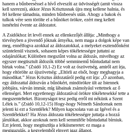
hanem a bűnbeeséssel a hívő elveszíti az üdvösségét (amit vissza
kell szerezni), akkor Jézus Krisztusnak újra meg kellene halnia, és
fel kellene támadnia, minden bűnbeesés után. Ahogy a bakok és
tulkok vére sem törölte el a bűnöket örökre, ezért meg kellett
ismételni évente az áldozatot.
A Zsidókhoz írt levél ennek az ellenkezőjét állítja: „Minthogy a
törvényben a jövendő jóknak árnyéka, nem maga a dolgok képe van
meg, ennélfogva azokkal az áldozatokkal, a melyeket esztendőnként
szüntelenül visznek, sohasem képes tökéletességre juttatni az
odajárulókat; Különben megszűnt volna az áldozás, mivelhogy az
egyszer megtisztult áldozók többé semminemű bűntudattal nem
bírtak volna.” (Zsidó 10,1-2) Ez volt az ószövetség, amiről azt írja,
hogy eltörölte az újszövetség: „Eltörli az elsőt, hogy meghagyja a
másodikat.” Jézus Krisztus áldozatáról pedig ezt írja: „Ő azonban,
egy áldozattal áldozván a bűnökért, mindörökre ült az Istennek
jobbjára, várván immár, míg lábainak zsámolyául vettetnek az ő
ellenségei. Mert egyetlenegy áldozatával örökre tökéletesekké tette a
megszentelteket. Bizonyságot tesz pedig erről mi nékünk a Szent
Lélek is.” (Zsidó 10,12-15) Hogy-hogy Németh Sándornak nem
jelenti ki ezt a Szentlélek? Milyen kapcsolata van az Igével és a
Szentlélekkel? Ha Jézus áldozata tökéletességre juttatja a hozzá
járulókat, akkor azoknak nem kell semmiféle bűntudattal bírniuk.
Ezt jelenti, hogy megtisztítja a lelkiismeretet: ez maga a
megigazulás, a kegyelemből elnyert igaz állapot.