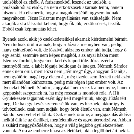
utolsókból az elsők. A farizeusokból lesznek az utolsók, a
paráznákból az elsők, ha nem erkölcsösek akarnak lenni, hanem
hisznek. Ha elismerik, hogy a maguk erejéből úgysem tudnak
megváltozni, Jézus Krisztus megváltására van szükségük. Nem
akarják azt a látszatot kelteni, hogy ők jók, erkölcsösek, tiszták.
Ebből csak képmutatás lehet.
Ilyenek azok, akik jó cselekedeteikkel akarnak kiérdemelni bármit.
Nem tudnak örülni annak, hogy a Józsi a mennyben van, pedig
nagy csirkefogó volt, de jószívű, alázatos ember, aki tudja, hogy ő
egy senki, semmire nem képes magától, s az atyai házba ment.
Istenhez fordult, kegyelmet kért és kapott tőle. Józsi ezért a
mennyből néz, a lábát lógatja boldogan és integet. Németh Sándor
ennek nem örül, mert Józsi nem „tért meg” úgy, ahogyan ő tanítja,
nem gyötörte magát egy életen át, még tizedet sem fizetett neki azért,
mert állandóan kárhoztatta, pedig már régen igaz ember volt. Az
ilyeneket Németh Sándor „angyalai” nem viszik a mennybe, hanem
géppuskát szegeznek rá, ha még rosszat is mondott róla. A Hit
Gyülekezete tagjainak ezért úgy kell megtérniük, ahogy Júdás tért
meg. De ha egy kevés szerencséjük van, és hisznek, akkor így is
üdvözülnek, csak nem tudják, hogy örök életük van, amit Németh
Sándor sem vehet el tőlük. Csak ennek öröme, a megigazulás áldása
nélkül élik le az életüket, megfélemlítve és agyonterrorizálva. Abban
a szilárd meggyőződésben, hogy a világ legjobb gyülekezetében
vannak. Arra az emberre bízva az életüket, aki a legtöbbet árt nekik.