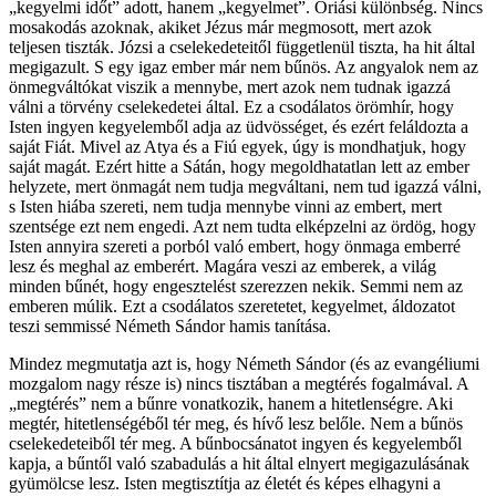
„kegyelmi időt” adott, hanem „kegyelmet”. Óriási különbség. Nincs
mosakodás azoknak, akiket Jézus már megmosott, mert azok
teljesen tiszták. Józsi a cselekedeteitől függetlenül tiszta, ha hit által
megigazult. S egy igaz ember már nem bűnös. Az angyalok nem az
önmegváltókat viszik a mennybe, mert azok nem tudnak igazzá
válni a törvény cselekedetei által. Ez a csodálatos örömhír, hogy
Isten ingyen kegyelemből adja az üdvösséget, és ezért feláldozta a
saját Fiát. Mivel az Atya és a Fiú egyek, úgy is mondhatjuk, hogy
saját magát. Ezért hitte a Sátán, hogy megoldhatatlan lett az ember
helyzete, mert önmagát nem tudja megváltani, nem tud igazzá válni,
s Isten hiába szereti, nem tudja mennybe vinni az embert, mert
szentsége ezt nem engedi. Azt nem tudta elképzelni az ördög, hogy
Isten annyira szereti a porból való embert, hogy önmaga emberré
lesz és meghal az emberért. Magára veszi az emberek, a világ
minden bűnét, hogy engesztelést szerezzen nekik. Semmi nem az
emberen múlik. Ezt a csodálatos szeretetet, kegyelmet, áldozatot
teszi semmissé Németh Sándor hamis tanítása.
Mindez megmutatja azt is, hogy Németh Sándor (és az evangéliumi
mozgalom nagy része is) nincs tisztában a megtérés fogalmával. A
„megtérés” nem a bűnre vonatkozik, hanem a hitetlenségre. Aki
megtér, hitetlenségéből tér meg, és hívő lesz belőle. Nem a bűnös
cselekedeteiből tér meg. A bűnbocsánatot ingyen és kegyelemből
kapja, a bűntől való szabadulás a hit által elnyert megigazulásának
gyümölcse lesz. Isten megtisztítja az életét és képes elhagyni a