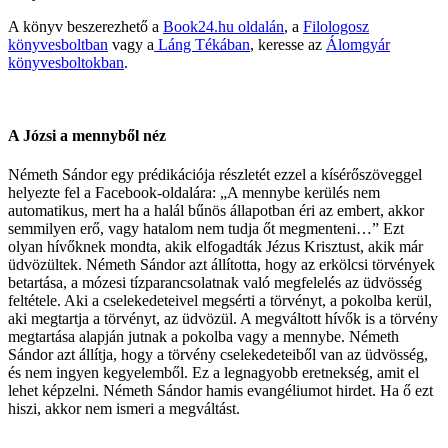
A könyv beszerezhető a
Book24.hu oldalán
, a
Filologosz
könyvesboltban
vagy a
Láng Tékában
, keresse az
Álomgyár
könyvesboltokban
.
A Józsi a mennyből néz
Németh Sándor egy prédikációja részletét ezzel a kísérőszöveggel
helyezte fel a Facebook-oldalára: „A mennybe kerülés nem
automatikus, mert ha a halál bűnös állapotban éri az embert, akkor
semmilyen erő, vagy hatalom nem tudja őt megmenteni…” Ezt
olyan hívőknek mondta, akik elfogadták Jézus Krisztust, akik már
üdvözültek. Németh Sándor azt állította, hogy az erkölcsi törvények
betartása, a mózesi tízparancsolatnak való megfelelés az üdvösség
feltétele. Aki a cselekedeteivel megsérti a törvényt, a pokolba kerül,
aki megtartja a törvényt, az üdvözül. A megváltott hívők is a törvény
megtartása alapján jutnak a pokolba vagy a mennybe. Németh
Sándor azt állítja, hogy a törvény cselekedeteiből van az üdvösség,
és nem ingyen kegyelemből. Ez a legnagyobb eretnekség, amit el
lehet képzelni. Németh Sándor hamis evangéliumot hirdet. Ha ő ezt
hiszi, akkor nem ismeri a megváltást.