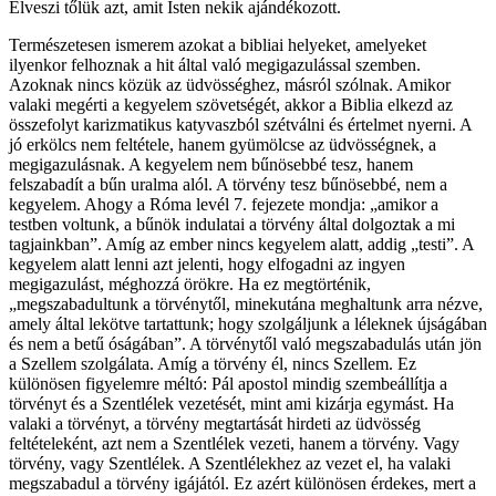
Elveszi tőlük azt, amit Isten nekik ajándékozott.
Természetesen ismerem azokat a bibliai helyeket, amelyeket
ilyenkor felhoznak a hit által való megigazulással szemben.
Azoknak nincs közük az üdvösséghez, másról szólnak. Amikor
valaki megérti a kegyelem szövetségét, akkor a Biblia elkezd az
összefolyt karizmatikus katyvaszból szétválni és értelmet nyerni. A
jó erkölcs nem feltétele, hanem gyümölcse az üdvösségnek, a
megigazulásnak. A kegyelem nem bűnösebbé tesz, hanem
felszabadít a bűn uralma alól. A törvény tesz bűnösebbé, nem a
kegyelem. Ahogy a Róma levél 7. fejezete mondja: „amikor a
testben voltunk, a bűnök indulatai a törvény által dolgoztak a mi
tagjainkban”. Amíg az ember nincs kegyelem alatt, addig „testi”. A
kegyelem alatt lenni azt jelenti, hogy elfogadni az ingyen
megigazulást, méghozzá örökre. Ha ez megtörténik,
„megszabadultunk a törvénytől, minekutána meghaltunk arra nézve,
amely által lekötve tartattunk; hogy szolgáljunk a léleknek újságában
és nem a betű óságában”. A törvénytől való megszabadulás után jön
a Szellem szolgálata. Amíg a törvény él, nincs Szellem. Ez
különösen figyelemre méltó: Pál apostol mindig szembeállítja a
törvényt és a Szentlélek vezetését, mint ami kizárja egymást. Ha
valaki a törvényt, a törvény megtartását hirdeti az üdvösség
feltételeként, azt nem a Szentlélek vezeti, hanem a törvény. Vagy
törvény, vagy Szentlélek. A Szentlélekhez az vezet el, ha valaki
megszabadul a törvény igájától. Ez azért különösen érdekes, mert a