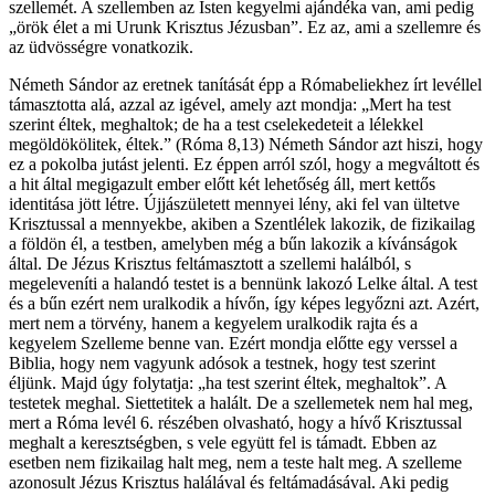
szellemét. A szellemben az Isten kegyelmi ajándéka van, ami pedig
„örök élet a mi Urunk Krisztus Jézusban”. Ez az, ami a szellemre és
az üdvösségre vonatkozik.
Németh Sándor az eretnek tanítását épp a Rómabeliekhez írt levéllel
támasztotta alá, azzal az igével, amely azt mondja: „Mert ha test
szerint éltek, meghaltok; de ha a test cselekedeteit a lélekkel
megöldökölitek, éltek.” (Róma 8,13) Németh Sándor azt hiszi, hogy
ez a pokolba jutást jelenti. Ez éppen arról szól, hogy a megváltott és
a hit által megigazult ember előtt két lehetőség áll, mert kettős
identitása jött létre. Újjászületett mennyei lény, aki fel van ültetve
Krisztussal a mennyekbe, akiben a Szentlélek lakozik, de fizikailag
a földön él, a testben, amelyben még a bűn lakozik a kívánságok
által. De Jézus Krisztus feltámasztott a szellemi halálból, s
megeleveníti a halandó testet is a bennünk lakozó Lelke által. A test
és a bűn ezért nem uralkodik a hívőn, így képes legyőzni azt. Azért,
mert nem a törvény, hanem a kegyelem uralkodik rajta és a
kegyelem Szelleme benne van. Ezért mondja előtte egy verssel a
Biblia, hogy nem vagyunk adósok a testnek, hogy test szerint
éljünk. Majd úgy folytatja: „ha test szerint éltek, meghaltok”. A
testetek meghal. Siettetitek a halált. De a szellemetek nem hal meg,
mert a Róma levél 6. részében olvasható, hogy a hívő Krisztussal
meghalt a keresztségben, s vele együtt fel is támadt. Ebben az
esetben nem fizikailag halt meg, nem a teste halt meg. A szelleme
azonosult Jézus Krisztus halálával és feltámadásával. Aki pedig