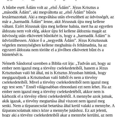
A bűnbe esett Ádám volt az „első Ádám”. Jézus Krisztus a
„második Ádám”, aki megváltotta az „első Ádám” bűnös
leszármazottait. Aki a megváltása után elveszítheti az üdvösségét, az
már a „harmadik Ádám” lenne, akit Jézusnak újra meg kellene
váltani. Ezért Jézusnak újra meg kellene halnia, mert ha az egyetlen
áldozata nem volt elég, akkor újra fel kellene áldoznia magát az
üdvösség után elkövetett bűnökért is, hogy a „harmadik Ádám” is
üdvözülhessen. Akkor ő a „negyedik Ádám”. Jézus Krisztusnak
végtelen mennyiségben kellene meghalnia és feltámadnia, ha az
egyszeri áldozata nem törölte el a jövőben elkövetett bűnt és a
büntetését is.
Németh Sándorral szemben a Biblia ezt írja: „Tudván azt, hogy az
ember nem igazul meg a törvény cselekedeteiből, hanem a Jézus
Krisztusban való hit által, mi is Krisztus Jézusban hittünk, hogy
megigazuljunk a Krisztusban való hitből és nem a törvény
cselekedeteiből. Mivel a törvény cselekedeteiből nem igazul meg
egy test sem.” Ennél világosabban elmondani ezt nem lehet. Ha az
ember nem igazul meg a törvény cselekedetéből, akkor nem is
kárhozik el a törvény elleni cselekedetétől. A mennybe azok jutnak,
akik igazak, a törvény megtartása által viszont nem igazul meg
senki. Nem a tízparancsolat betartása által kerül valaki a mennybe. A
tízparancsolatnak nincs köze a mennybe jutáshoz. Ez azt jelenti,
hogy aki a törvény cselekedeteiből akar a mennybe kerülni, az nem