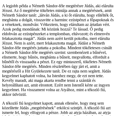
A legjobb példa a Németh Sándor-féle megtérésre Júdás, aki elárulta
Jézust. Az ő megtérése tökéletes mintája annak a megtérésnek, amit
Németh Sándor tanít: „látván Júdás, a ki őt elárulta, hogy elítélték őt,
megbánta a dolgát, visszavitte a harminc ezüstpénzt a főpapoknak és
a véneknek, mondván: Vétkeztem, hogy elárultam az ártatlan vért.
Azok pedig mondának: Mi közünk hozzá? Te lássad. Ő pedig
eldobván az ezüstpénzeket a templomban, eltávozott; és elmenvén
felakasztotta magát”. Júdás nem azért került pokolba, mert elárulta
Jézust. Nem is azért, mert felakasztotta magát. Júdást a Németh
Sándor-féle megtérés juttatta a pokolba. Mindent tökéletesen csinált
a Németh Sándor-féle megtérés szerint: szembenézett a bűnével,
elismerte, hogy bűnös, megbánta a bűneit, megvallotta, elfordult a
bűnétől és visszaadta a pénzt. Ez egy mintaszerű, tökéletes Németh
Sándor-féle megtérés. Minden részletében úgy járt el, amit a
megtérésről a Hit Gyülekezete tanít. De ez rajta nem segített. Júdás
kegyelmet kaphatott volna, ha Istenhez megy, de ezt nem tette.
Kevély maradt, aki maga akarta rendbe tenni a számlát és
helyreállítani azt, amit elrontott. Ezért nem Istentől kérte az ingyen
kegyelmet. Ha visszament volna az Atyához, mint a tékozló fiú,
akkor üdvözül.
A tékozló fiú kegyelmet kapott, annak ellenére, hogy meg sem
közelítette Júdás „megtérésének” erkölcsi szintjét. A tékozló fiú azt
ismerte fel, hogy elfogyott a pénze. Jobb az atyja házában, az atyja