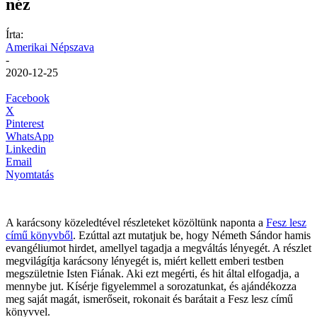
néz
Írta:
Amerikai Népszava
-
2020-12-25
Facebook
X
Pinterest
WhatsApp
Linkedin
Email
Nyomtatás
A karácsony közeledtével részleteket közöltünk naponta a
Fesz lesz
című könyvből
. Ezúttal azt mutatjuk be, hogy Németh Sándor hamis
evangéliumot hirdet, amellyel tagadja a megváltás lényegét. A részlet
megvilágítja karácsony lényegét is, miért kellett emberi testben
megszületnie Isten Fiának. Aki ezt megérti, és hit által elfogadja, a
mennybe jut. Kísérje figyelemmel a sorozatunkat, és ajándékozza
meg saját magát, ismerőseit, rokonait és barátait a Fesz lesz című
könyvvel.