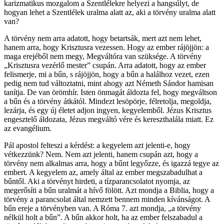
karizmatikus mozgalom a Szentlélekre helyezi a hangsúlyt, de
hogyan lehet a Szentlélek uralma alatt az, aki a törvény uralma alatt
van?
A törvény nem arra adatott, hogy betartsák, mert azt nem lehet,
hanem arra, hogy Krisztusra vezessen. Hogy az ember rájöjjön: a
maga erejéből nem megy, Megváltóra van szüksége. A törvény
„Krisztusra vezérlő mester” csupán. Arra adatott, hogy az ember
felismerje, mi a bűn, s rájöjjön, hogy a bűn a halálhoz vezet, ezen
pedig nem tud változtatni, mint ahogy azt Németh Sándor hamisan
tanítja. De van örömhír. Isten önmagát áldozta fel, hogy megváltson
a bűn és a törvény átkától. Mindezt lesöpörje, félretolja, megoldja,
lezárja, és egy új életet adjon ingyen, kegyelemből. Jézus Krisztus
engesztelő áldozata, Jézus megváltó vére és kereszthalála miatt. Ez
az evangélium.
Pál apostol felteszi a kérdést: a kegyelem azt jelenti-e, hogy
vétkezzünk? Nem. Nem azt jelenti, hanem csupán azt, hogy a
törvény nem alkalmas arra, hogy a bűnt legyőzze, és igazzá tegye az
embert. A kegyelem az, amely által az ember megszabadulhat a
bűntől. Aki a törvényt hirdeti, a tízparancsolatot nyomja, az
megerősíti a bűn uralmát a hívő fölött. Azt mondja a Biblia, hogy a
törvény a parancsolat által nemzett bennem minden kívánságot. A
bűn ereje a törvényben van. A Róma 7. azt mondja, „a törvény
nélkül holt a bűn”. A bűn akkor holt, ha az ember felszabadul a