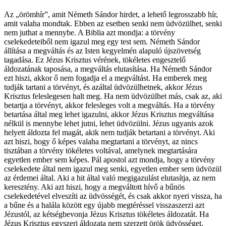
Az „örömhír”, amit Németh Sándor hirdet, a lehető legrosszabb hír,
amit valaha mondtak. Ebben az esetben senki nem üdvözülhet, senki
nem juthat a mennybe. A Biblia azt mondja: a törvény
cselekedeteiből nem igazul meg egy test sem. Németh Sándor
állítása a megváltás és az Isten kegyelmén alapuló újszövetség
tagadása. Ez Jézus Krisztus vérének, tökéletes engesztelő
áldozatának taposása, a megváltás elutasítása. Ha Németh Sándor
ezt hiszi, akkor ő nem fogadja el a megváltást. Ha emberek meg
tudják tartani a törvényt, és azáltal üdvözülhetnek, akkor Jézus
Krisztus feleslegesen halt meg. Ha nem üdvözülhet más, csak az, aki
betartja a törvényt, akkor felesleges volt a megváltás. Ha a törvény
betartása által meg lehet igazulni, akkor Jézus Krisztus megváltása
nélkül is mennybe lehet jutni, lehet üdvözülni. Jézus ugyanis azok
helyett áldozta fel magát, akik nem tudják betartani a törvényt. Aki
azt hiszi, hogy ő képes valaha megtartani a törvényt, az nincs
tisztában a törvény tökéletes voltával, amelynek megtartására
egyetlen ember sem képes. Pál apostol azt mondja, hogy a törvény
cselekedete által nem igazul meg senki, egyetlen ember sem üdvözül
az érdemei által. Aki a hit által való megigazulást elutasítja, az nem
keresztény. Aki azt hiszi, hogy a megváltott hívő a bűnös
cselekedetével elveszíti az üdvösségét, és csak akkor nyeri vissza, ha
a bűne és a halála között egy újabb megtéréssel visszaszerzi azt
Jézustól, az kétségbevonja Jézus Krisztus tökéletes áldozatát. Ha
Jézus Krisztus egyszeri áldozata nem szerzett örök üdvösséget,