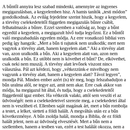
A bűntől annyira lesz szabad mindenki, amennyire az ingyenes
megigazulásban, a kegyelemben hisz. A hamis tanítók „testi módon”
gondolkodnak. Az evilág fejedelme szerint hiszik, hogy a kegyelem,
a törvény cselekedeteitől független megigazulás bűnre csábít,
felhatalmazás a bűnre. Ezzel szemben a valóság az, hogy a bűnt
egyedül a kegyelem, a megigazult hívő tudja legyőzni. Ez a bűntől
való megszabadulás egyetlen módja. Az erre vonatkozó bibliai vers
pedig így hangzik: „Mert a bűn ti rajtatok nem uralkodik; mert nem
vagytok a törvény alatt, hanem kegyelem alatt.” Aki a törvény alatt
van, azon uralkodik a bűn. Aki a kegyelem alatt van, azon nem
uralkodik a bűn. Ez utóbbi nem is követhet el bűnt? De, elkövethet,
csak neki nem muszáj. A törvény alatt levőnek viszont nincs
választása. Pál azt kérdezi, hogy „vétkezzünk-e mivelhogy nem
vagyunk a törvény alatt, hanem a kegyelem alatt? Távol legyen”,
mondja Pál. Minden ember azért (is) tér meg, hogy felszabaduljon a
bűn uralma alól, ne tegye azt, amit nem akar. Erre csak akkor van
módja, ha megigazul hit által, és tudja, hogy a cselekedeteitől
függetlenül igaz ember. Ha vétkezik valaki, attól sem veszíti el az
üdvösségét: nem a cselekedeteivel szerezte meg, a cselekedetei által
nem is veszítheti el. Ellenben saját magának árt, mert a bűn rombolja
a testet, a lelket, sietteti a földi halált. A megváltás után ez a bűn
következménye. A bűn zsoldja halál, mondja a Biblia, de ez földi
halált jelent, nem az üdvösség elvesztését. Mert a bűn nem a
szellemben, hanem a testben van, ezért a test halálát okozza, nem a