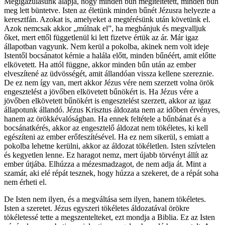
Megigazulásunk alapja, hogy minden bűn megítéltetett, minden bűn
meg lett büntetve. Isten az életünk minden bűnét Jézusra helyezte a
keresztfán. Azokat is, amelyeket a megtérésünk után követünk el.
Azok nemcsak akkor „múlnak el”, ha megbánjuk és megvalljuk
őket, mert ettől függetlenül ki lett fizetve értük az ár. Már igaz
állapotban vagyunk. Nem kerül a pokolba, akinek nem volt ideje
Istentől bocsánatot kérnie a halála előtt, minden bűnéért, amit előtte
elkövetett. Ha attól függne, akkor minden bűn után az ember
elveszítené az üdvösségét, amit állandóan vissza kellene szereznie.
De ez nem így van, mert akkor Jézus vére nem szerzett volna örök
engesztelést a jövőben elkövetett bűnökért is. Ha Jézus vére a
jövőben elkövetett bűnökért is engesztelést szerzett, akkor az igaz
állapotunk állandó. Jézus Krisztus áldozata nem az időben érvényes,
hanem az örökkévalóságban. Ha ennek feltétele a bűnbánat és a
bocsánatkérés, akkor az engesztelő áldozat nem tökéletes, ki kell
egészíteni az ember erőfeszítésével. Ha ez nem sikerül, s emiatt a
pokolba lehetne kerülni, akkor az áldozat tökéletlen. Isten szívtelen
és kegyetlen lenne. Ez haragot nemz, mert újabb törvényt állít az
ember útjába. Elhúzza a mézesmadzagot, de nem adja át. Mint a
szamár, aki elé répát tesznek, hogy húzza a szekeret, de a répát soha
nem érheti el.
De Isten nem ilyen, és a megváltása sem ilyen, hanem tökéletes.
Isten a szeretet. Jézus egyszeri tökéletes áldozatával örökre
tökéletessé tette a megszentelteket, ezt mondja a Biblia. Ez az Isten