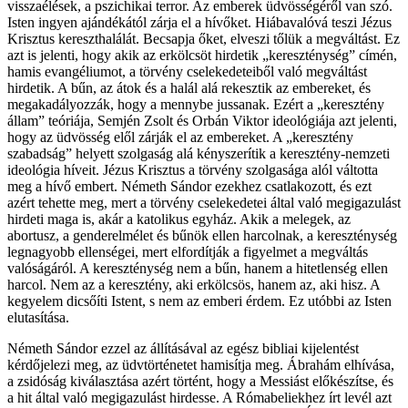
visszaélések, a pszichikai terror. Az emberek üdvösségéről van szó.
Isten ingyen ajándékától zárja el a hívőket. Hiábavalóvá teszi Jézus
Krisztus kereszthalálát. Becsapja őket, elveszi tőlük a megváltást. Ez
azt is jelenti, hogy akik az erkölcsöt hirdetik „kereszténység” címén,
hamis evangéliumot, a törvény cselekedeteiből való megváltást
hirdetik. A bűn, az átok és a halál alá rekesztik az embereket, és
megakadályozzák, hogy a mennybe jussanak. Ezért a „keresztény
állam” teóriája, Semjén Zsolt és Orbán Viktor ideológiája azt jelenti,
hogy az üdvösség elől zárják el az embereket. A „keresztény
szabadság” helyett szolgaság alá kényszerítik a keresztény-nemzeti
ideológia híveit. Jézus Krisztus a törvény szolgasága alól váltotta
meg a hívő embert. Németh Sándor ezekhez csatlakozott, és ezt
azért tehette meg, mert a törvény cselekedetei által való megigazulást
hirdeti maga is, akár a katolikus egyház. Akik a melegek, az
abortusz, a genderelmélet és bűnök ellen harcolnak, a kereszténység
legnagyobb ellenségei, mert elfordítják a figyelmet a megváltás
valóságáról. A kereszténység nem a bűn, hanem a hitetlenség ellen
harcol. Nem az a keresztény, aki erkölcsös, hanem az, aki hisz. A
kegyelem dicsőíti Istent, s nem az emberi érdem. Ez utóbbi az Isten
elutasítása.
Németh Sándor ezzel az állításával az egész bibliai kijelentést
kérdőjelezi meg, az üdvtörténetet hamisítja meg. Ábrahám elhívása,
a zsidóság kiválasztása azért történt, hogy a Messiást előkészítse, és
a hit által való megigazulást hirdesse. A Rómabeliekhez írt levél azt