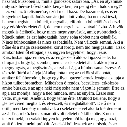
házának küszöbén is, mint a gonoszok sátorában. „Az én atyámnak
mily sok bérese bővölködik kenyérben, én pedig éhen halok meg!”
– ez volt az ő felismerése, ezért ment haza. De hazament, és ezért
kegyelmet kapott. Júdás sorsára juthatott volna, ha nem ezt teszi,
hanem megbánja a bűneit, megvallja, elfordul a bűneitől és elkezd
egy erkölcsös életet élni, de nem megy haza az atyai házba. A hívők
maguk is átélhetik, hogy nincs megnyugvásuk, amíg gyötrődnek a
bűneik miatt, és azt hajtogatják, hogy soha többet nem csinálják.
Nincs bűnbocsánat és nincs szabadulás. Nem változik semmi. Aki a
bűne és a maga cselekedetei körül forog, nem tud megigazulni. Csak
amikor Istentől elfogadja az ingyen kegyelmet, hogy Jézus
Krisztusban igaz ember, és az engesztelő áldozat igazzá tette, ha
elfogadja, hogy igaz ember, nem a cselekedetei által, akkor jön a
megnyugvás, a megtisztulás, a szabadság, a bűnbocsánat érzése. A
tékozló fiúról a bátyja jól állapította meg az erkölcsi állapotát,
amikor felháborodott, hogy egy ilyen gazembernek levágta az apja a
hízott tulkot örömében. Miközben ő rendes, becsületes, erkölcsös,
amire büszke, s az apja neki még soha nem vágott le semmit. Erre az
apja azt mondja, hogy a tied minden, ami az enyém. Észre sem
vette, mije van. Anélkül, hogy tenne érte. Örülnöd kellene, hogy a
„te testvéred meghalt, és elveszett, és megtaláltatott”. De ő nem
örült, mert kemény munkával, a cselekedeteivel akarta kiérdemelni
az áldást, miközben az már ott volt feltétel nélkül előtte. S nem
tetszett neki, ha valaki ingyen kegyelemből kapja meg ugyanazt,
amit ő kiérdemelni próbált. Az elsőkből lesznek az utolsók, és az