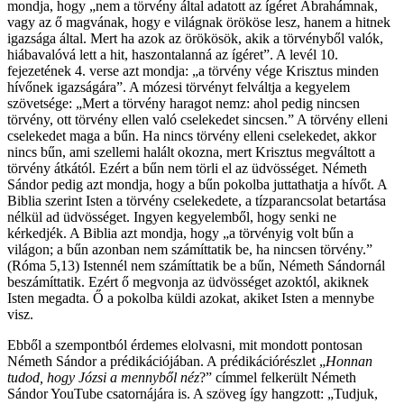
mondja, hogy „nem a törvény által adatott az ígéret Ábrahámnak,
vagy az ő magvának, hogy e világnak örököse lesz, hanem a hitnek
igazsága által. Mert ha azok az örökösök, akik a törvényből valók,
hiábavalóvá lett a hit, haszontalanná az ígéret”. A levél 10.
fejezetének 4. verse azt mondja: „a törvény vége Krisztus minden
hívőnek igazságára”. A mózesi törvényt felváltja a kegyelem
szövetsége: „Mert a törvény haragot nemz: ahol pedig nincsen
törvény, ott törvény ellen való cselekedet sincsen.” A törvény elleni
cselekedet maga a bűn. Ha nincs törvény elleni cselekedet, akkor
nincs bűn, ami szellemi halált okozna, mert Krisztus megváltott a
törvény átkától. Ezért a bűn nem törli el az üdvösséget. Németh
Sándor pedig azt mondja, hogy a bűn pokolba juttathatja a hívőt. A
Biblia szerint Isten a törvény cselekedete, a tízparancsolat betartása
nélkül ad üdvösséget. Ingyen kegyelemből, hogy senki ne
kérkedjék. A Biblia azt mondja, hogy „a törvényig volt bűn a
világon; a bűn azonban nem számíttatik be, ha nincsen törvény.”
(Róma 5,13) Istennél nem számíttatik be a bűn, Németh Sándornál
beszámíttatik. Ezért ő megvonja az üdvösséget azoktól, akiknek
Isten megadta. Ő a pokolba küldi azokat, akiket Isten a mennybe
visz.
Ebből a szempontból érdemes elolvasni, mit mondott pontosan
Németh Sándor a prédikációjában. A prédikációrészlet „
Honnan
tudod, hogy Józsi a mennyből néz
?” címmel felkerült Németh
Sándor YouTube csatornájára is. A szöveg így hangzott: „Tudjuk,