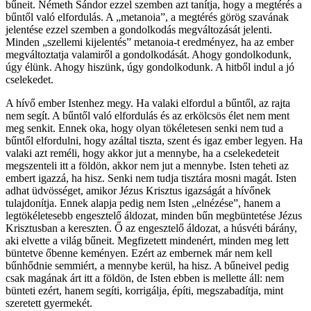
bűneit. Németh Sándor ezzel szemben azt tanítja, hogy a megtérés a
bűntől való elfordulás. A „metanoia”, a megtérés görög szavának
jelentése ezzel szemben a gondolkodás megváltozását jelenti.
Minden „szellemi kijelentés” metanoia-t eredményez, ha az ember
megváltoztatja valamiről a gondolkodását. Ahogy gondolkodunk,
úgy élünk. Ahogy hiszünk, úgy gondolkodunk. A hitből indul a jó
cselekedet.
A hívő ember Istenhez megy. Ha valaki elfordul a bűntől, az rajta
nem segít. A bűntől való elfordulás és az erkölcsös élet nem ment
meg senkit. Ennek oka, hogy olyan tökéletesen senki nem tud a
bűntől elfordulni, hogy azáltal tiszta, szent és igaz ember legyen. Ha
valaki azt reméli, hogy akkor jut a mennybe, ha a cselekedeteit
megszenteli itt a földön, akkor nem jut a mennybe. Isten teheti az
embert igazzá, ha hisz. Senki nem tudja tisztára mosni magát. Isten
adhat üdvösséget, amikor Jézus Krisztus igazságát a hívőnek
tulajdonítja. Ennek alapja pedig nem Isten „elnézése”, hanem a
legtökéletesebb engesztelő áldozat, minden bűn megbüntetése Jézus
Krisztusban a kereszten. Ő az engesztelő áldozat, a húsvéti bárány,
aki elvette a világ bűneit. Megfizetett mindenért, minden meg lett
büntetve őbenne keményen. Ezért az embernek már nem kell
bűnhődnie semmiért, a mennybe kerül, ha hisz. A bűneivel pedig
csak magának árt itt a földön, de Isten ebben is mellette áll: nem
bünteti ezért, hanem segíti, korrigálja, építi, megszabadítja, mint
szeretett gyermekét.