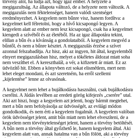
törvény alól, ha tudja azt, hogy igaz ember. A helyzete a
megigazultság. Az állapota változó, de a helyzete nem változik. A
megigazulás nem féktelenséget, hanem valódi szentséget
eredményezhet. A kegyelem nem bűnre visz, hanem fordítva: a
kegyelmet kell félretolni, hogy a hívő kicsapongó legyen. A
kegyelem alatt az ember nem lesz kicsapongó, csak ha a kegyelmet
kiengedi a szívéből és az életéből. Ha az igaz állapotára tekint,
elillan a bűn és a kívánság a gondolataiból. A kegyelem megvéd a
bűntől, és nem a bűnre késztet. A megigazulás érzése a szívet
azonnal felszabadítja. Az hisz, aki az ingyen, hit által, kegyelemből
elnyert megigazulásban hisz, melyet a tökéletes áldozat miatt soha
nem veszíthet el. A kereszthalál, a vér, a kifizetett ár miatt. Ez az
üdvözítő hit. Ebben a könyvben ezt sokat elismétlem, mert nem
lehet eleget mondani, és azt szeretném, ha erről szellemi
„kijelentése” lenne az olvasónak.
A kegyelmet nem lehet a bujálkodásra használni, csak bujálkodásra
cserélni. A Júdás levélben az eredeti görög kifejezés „cserére” utal.
Aki azt hiszi, hogy a kegyelem azt jelenti, hogy bármit megtehet,
mert a bűn nem befolyásolja az üdvösségét, az evilági módon
gondolkodik, és nem érti a kegyelem fogalmát. A kegyelem valóban
örök üdvösséget jelent, amit bűn miatt nem lehet elveszíteni, de a
kegyelem nem törvénytelenséget jelent, hanem a törvény betöltését.
A bűn nem a törvény által győzhető le, hanem kegyelem által. Aki
kegyelem alatt van, annak hatalma van a bűn fölött, aki a törvény