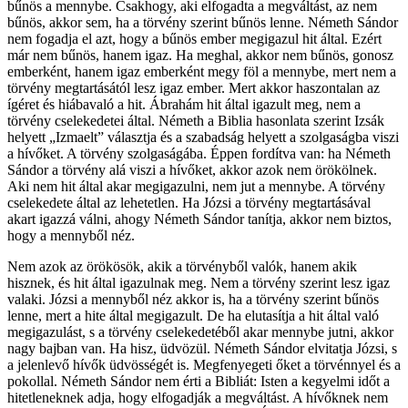
bűnös a mennybe. Csakhogy, aki elfogadta a megváltást, az nem
bűnös, akkor sem, ha a törvény szerint bűnös lenne. Németh Sándor
nem fogadja el azt, hogy a bűnös ember megigazul hit által. Ezért
már nem bűnös, hanem igaz. Ha meghal, akkor nem bűnös, gonosz
emberként, hanem igaz emberként megy föl a mennybe, mert nem a
törvény megtartásától lesz igaz ember. Mert akkor haszontalan az
ígéret és hiábavaló a hit. Ábrahám hit által igazult meg, nem a
törvény cselekedetei által. Németh a Biblia hasonlata szerint Izsák
helyett „Izmaelt” választja és a szabadság helyett a szolgaságba viszi
a hívőket. A törvény szolgaságába. Éppen fordítva van: ha Németh
Sándor a törvény alá viszi a hívőket, akkor azok nem örökölnek.
Aki nem hit által akar megigazulni, nem jut a mennybe. A törvény
cselekedete által az lehetetlen. Ha Józsi a törvény megtartásával
akart igazzá válni, ahogy Németh Sándor tanítja, akkor nem biztos,
hogy a mennyből néz.
Nem azok az örökösök, akik a törvényből valók, hanem akik
hisznek, és hit által igazulnak meg. Nem a törvény szerint lesz igaz
valaki. Józsi a mennyből néz akkor is, ha a törvény szerint bűnös
lenne, mert a hite által megigazult. De ha elutasítja a hit által való
megigazulást, s a törvény cselekedetéből akar mennybe jutni, akkor
nagy bajban van. Ha hisz, üdvözül. Németh Sándor elvitatja Józsi, s
a jelenlevő hívők üdvösségét is. Megfenyegeti őket a törvénnyel és a
pokollal. Németh Sándor nem érti a Bibliát: Isten a kegyelmi időt a
hitetleneknek adja, hogy elfogadják a megváltást. A hívőknek nem