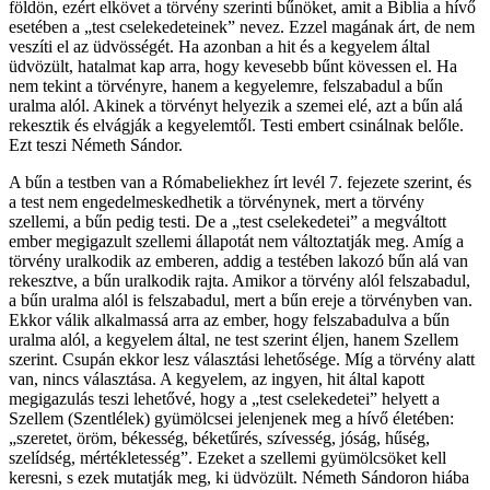
földön, ezért elkövet a törvény szerinti bűnöket, amit a Biblia a hívő
esetében a „test cselekedeteinek” nevez. Ezzel magának árt, de nem
veszíti el az üdvösségét. Ha azonban a hit és a kegyelem által
üdvözült, hatalmat kap arra, hogy kevesebb bűnt kövessen el. Ha
nem tekint a törvényre, hanem a kegyelemre, felszabadul a bűn
uralma alól. Akinek a törvényt helyezik a szemei elé, azt a bűn alá
rekesztik és elvágják a kegyelemtől. Testi embert csinálnak belőle.
Ezt teszi Németh Sándor.
A bűn a testben van a Rómabeliekhez írt levél 7. fejezete szerint, és
a test nem engedelmeskedhetik a törvénynek, mert a törvény
szellemi, a bűn pedig testi. De a „test cselekedetei” a megváltott
ember megigazult szellemi állapotát nem változtatják meg. Amíg a
törvény uralkodik az emberen, addig a testében lakozó bűn alá van
rekesztve, a bűn uralkodik rajta. Amikor a törvény alól felszabadul,
a bűn uralma alól is felszabadul, mert a bűn ereje a törvényben van.
Ekkor válik alkalmassá arra az ember, hogy felszabadulva a bűn
uralma alól, a kegyelem által, ne test szerint éljen, hanem Szellem
szerint. Csupán ekkor lesz választási lehetősége. Míg a törvény alatt
van, nincs választása. A kegyelem, az ingyen, hit által kapott
megigazulás teszi lehetővé, hogy a „test cselekedetei” helyett a
Szellem (Szentlélek) gyümölcsei jelenjenek meg a hívő életében:
„szeretet, öröm, békesség, béketűrés, szívesség, jóság, hűség,
szelídség, mértékletesség”. Ezeket a szellemi gyümölcsöket kell
keresni, s ezek mutatják meg, ki üdvözült. Németh Sándoron hiába