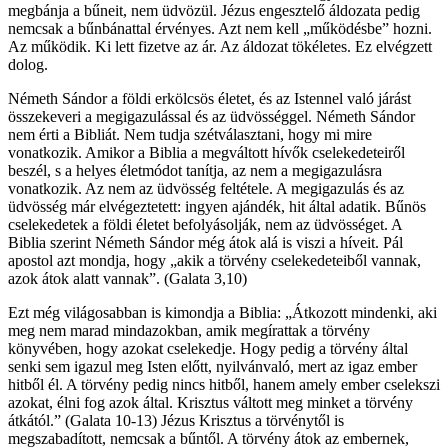
megbánja a bűneit, nem üdvözül. Jézus engesztelő áldozata pedig
nemcsak a bűnbánattal érvényes. Azt nem kell „működésbe” hozni.
Az működik. Ki lett fizetve az ár. Az áldozat tökéletes. Ez elvégzett
dolog.
Németh Sándor a földi erkölcsös életet, és az Istennel való járást
összekeveri a megigazulással és az üdvösséggel. Németh Sándor
nem érti a Bibliát. Nem tudja szétválasztani, hogy mi mire
vonatkozik. Amikor a Biblia a megváltott hívők cselekedeteiről
beszél, s a helyes életmódot tanítja, az nem a megigazulásra
vonatkozik. Az nem az üdvösség feltétele. A megigazulás és az
üdvösség már elvégeztetett: ingyen ajándék, hit által adatik. Bűnös
cselekedetek a földi életet befolyásolják, nem az üdvösséget. A
Biblia szerint Németh Sándor még átok alá is viszi a híveit. Pál
apostol azt mondja, hogy „akik a törvény cselekedeteiből vannak,
azok átok alatt vannak”. (Galata 3,10)
Ezt még világosabban is kimondja a Biblia: „Átkozott mindenki, aki
meg nem marad mindazokban, amik megírattak a törvény
könyvében, hogy azokat cselekedje. Hogy pedig a törvény által
senki sem igazul meg Isten előtt, nyilvánvaló, mert az igaz ember
hitből él. A törvény pedig nincs hitből, hanem amely ember cselekszi
azokat, élni fog azok által. Krisztus váltott meg minket a törvény
átkától.” (Galata 10-13) Jézus Krisztus a törvénytől is
megszabadított, nemcsak a bűntől. A törvény átok az embernek,