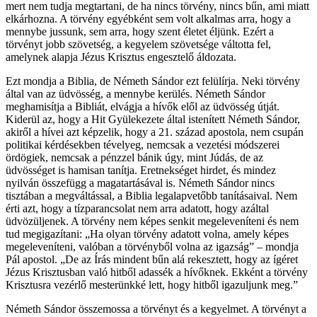
mert nem tudja megtartani, de ha nincs törvény, nincs bűn, ami miatt
elkárhozna. A törvény egyébként sem volt alkalmas arra, hogy a
mennybe jussunk, sem arra, hogy szent életet éljünk. Ezért a
törvényt jobb szövetség, a kegyelem szövetsége váltotta fel,
amelynek alapja Jézus Krisztus engesztelő áldozata.
Ezt mondja a Biblia, de Németh Sándor ezt felülírja. Neki törvény
által van az üdvösség, a mennybe kerülés. Németh Sándor
meghamisítja a Bibliát, elvágja a hívők elől az üdvösség útját.
Kiderül az, hogy a Hit Gyülekezete által istenített Németh Sándor,
akiről a hívei azt képzelik, hogy a 21. század apostola, nem csupán
politikai kérdésekben tévelyeg, nemcsak a vezetési módszerei
ördögiek, nemcsak a pénzzel bánik úgy, mint Júdás, de az
üdvösséget is hamisan tanítja. Eretnekséget hirdet, és mindez
nyilván összefügg a magatartásával is. Németh Sándor nincs
tisztában a megváltással, a Biblia legalapvetőbb tanításaival. Nem
érti azt, hogy a tízparancsolat nem arra adatott, hogy azáltal
üdvözüljenek. A törvény nem képes senkit megeleveníteni és nem
tud megigazítani: „Ha olyan törvény adatott volna, amely képes
megeleveníteni, valóban a törvényből volna az igazság” – mondja
Pál apostol. „De az Írás mindent bűn alá rekesztett, hogy az ígéret
Jézus Krisztusban való hitből adassék a hívőknek. Ekként a törvény
Krisztusra vezérlő mesterünkké lett, hogy hitből igazuljunk meg.”
Németh Sándor összemossa a törvényt és a kegyelmet. A törvényt a