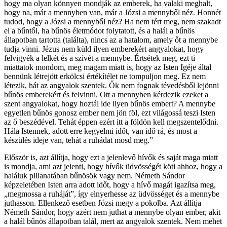
hogy ma olyan könnyen mondják az emberek, ha valaki meghalt,
hogy na, már a mennyben van, már a Józsi a mennyből néz. Honnét
tudod, hogy a Józsi a mennyből néz? Ha nem tért meg, nem szakadt
el a bűntől, ha bűnös életmódot folytatott, és a halál a bűnös
állapotban tartotta (találta), nincs az a hatalom, amely őt a mennybe
tudja vinni. Jézus nem küld ilyen emberekért angyalokat, hogy
felvigyék a lelkét és a szívét a mennybe. Értsétek meg, ezt ti
miattatok mondom, meg magam miatt is, hogy az Isten Igéje által
bennünk létrejött erkölcsi értékítélet ne tompuljon meg. Ez nem
létezik, hát az angyalok szentek. Ők nem fognak tévedésből lejönni
bűnös emberekért és felvinni. Ott a mennyben kérdezik ezeket a
szent angyalokat, hogy hoztál ide ilyen bűnös embert? A mennybe
egyetlen bűnös gonosz ember nem jön föl, ezt világossá teszi Isten
az ő beszédével. Tehát éppen ezért itt a földön kell megszentelődni.
Hála Istennek, adott erre kegyelmi időt, van idő rá, és most a
készülés ideje van, tehát a ruhádat mosd meg.”
Először is, azt állítja, hogy ezt a jelenlevő hívők és saját maga miatt
is mondja, ami azt jelenti, hogy hívők üdvösségét köti ahhoz, hogy a
haláluk pillanatában bűnösök vagy nem. Németh Sándor
képzeletében Isten arra adott időt, hogy a hívő magát igazítsa meg,
„megmossa a ruháját”, így elnyerhesse az üdvösséget és a mennybe
juthasson. Ellenkező esetben Józsi megy a pokolba. Azt állítja
Németh Sándor, hogy azért nem juthat a mennybe olyan ember, akit
a halál bűnös állapotban talál, mert az angyalok szentek. Nem mehet