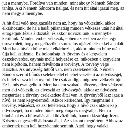
jut a mennybe. Fordítva van minden, mint ahogy Németh Sándor
tanítja. Aki Németh Sándorra hallgat, és nem hit által igazul meg, az
nem megy a mennybe.
A hit által való megigazulás nem az, hogy ha vétkezünk, akkor
elkárhozunk, de ha a halál pillanatáig minden vétkezés után hit által
elfogadjuk Jézus áldozatát, és akkor üdvözülünk, a mennybe
kerülünk. Minden ember vétkezik, ebben az esetben az élet egy
orosz rulett, hogy megelőzzük a sorozatos újjászületésekkel a halált.
Mert ha a hívő a bűne miatt elkárhozhat, akkor minden bűne után
újjá kell születnie. Ez bolondság. A törvény és a kegyelem
összekeverése, egymás mellé helyezése ez, miközben a kegyelem
nem kipótolta, hanem felváltotta a törvényt. A törvény vége
Krisztus. Az üdvösség hitből van, nem cselekedetből. Németh
Sándor szerint bűnös cselekedettel el lehet veszíteni az üdvösséget,
és hittel vissza lehet nyerni. De csak addig, amíg nem vétkezik újra.
Ez hamis evangélium. Mert ha nem szabad a törvény ellen vétkezni,
mert aki vétkezik, az elveszíti az üdvösségét, akkor az üdvösség
megtartása a törvény cselekedete által van. A törvényből lesz igaz a
hívő, és nem kegyelemből. Akkor kérkedhet. Így megmarad a
törvény. Másrészt, ez azt feltételezi, hogy a hívő csak akkor kap
üdvösséget, ha minden bűnét megbánja és megvallja. Nem a
bűnbánat és a bűnvallás által üdvözülünk, hanem kizárólag Jézus
Krisztus engesztelő áldozata által. Az viszont megtörtént. Ahhoz az
embernek nem kell hozzátennie semmit. Attól, hogy valaki