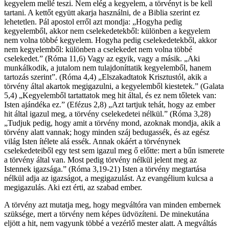
kegyelem mellé teszi. Nem elég a kegyelem, a törvényt is be kell
tartani. A kettőt együtt akarja használni, de a Biblia szerint ez
lehetetlen. Pál apostol erről azt mondja: „Hogyha pedig
kegyelemből, akkor nem cselekedetekből: különben a kegyelem
nem volna többé kegyelem. Hogyha pedig cselekedetekből, akkor
nem kegyelemből: különben a cselekedet nem volna többé
cselekedet.” (Róma 11,6) Vagy az egyik, vagy a másik. „Aki
munkálkodik, a jutalom nem tulajdoníttatik kegyelemből, hanem
tartozás szerint”. (Róma 4,4) „Elszakadtatok Krisztustól, akik a
törvény által akartok megigazulni, a kegyelemből kiestetek.” (Galata
5,4) „Kegyelemből tartattatok meg hit által, és ez nem tőletek van:
Isten ajándéka ez.” (Efézus 2,8) „Azt tartjuk tehát, hogy az ember
hit által igazul meg, a törvény cselekedetei nélkül.” (Róma 3,28)
„Tudjuk pedig, hogy amit a törvény mond, azoknak mondja, akik a
törvény alatt vannak; hogy minden száj bedugassék, és az egész
világ Isten ítélete alá essék. Annak okáért a törvénynek
cselekedeteiből egy test sem igazul meg ő előtte: mert a bűn ismerete
a törvény által van. Most pedig törvény nélkül jelent meg az
Istennek igazsága.” (Róma 3,19-21) Isten a törvény megtartása
nélkül adja az igazságot, a megigazulást. Az evangélium kulcsa a
megigazulás. Aki ezt érti, az szabad ember.
A törvény azt mutatja meg, hogy megváltóra van minden embernek
szüksége, mert a törvény nem képes üdvözíteni. De minekutána
eljött a hit, nem vagyunk többé a vezérlő mester alatt. A megváltás