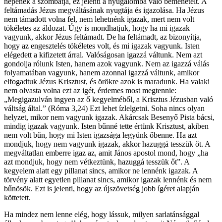
népének a szombatja, ez jelenti a nyugalomba való bemenetelt. A
feltámadás Jézus megváltásának nyugtája és igazolása. Ha Jézus
nem támadott volna fel, nem lehetnénk igazak, mert nem volt
tökéletes az áldozat. Úgy is mondhatjuk, hogy ha mi igazak
vagyunk, akkor Jézus feltámadt. De ha feltámadt, az bizonyítja,
hogy az engesztelés tökéletes volt, és mi igazak vagyunk. Isten
elégedett a kifizetett árral. Valóságosan igazzá váltunk. Nem azt
gondolja rólunk Isten, hanem azok vagyunk. Nem az igazzá válás
folyamatában vagyunk, hanem azonnal igazzá váltunk, amikor
elfogadtuk Jézus Krisztust, és örökre azok is maradunk. Ha valaki
nem olvasta volna ezt az igét, érdemes most megtennie:
„Megigazulván ingyen az ő kegyelméből, a Krisztus Jézusban való
váltság által.” (Róma 3,24) Ezt lehet ízlelgetni. Soha nincs olyan
helyzet, mikor nem vagyunk igazak. Akárcsak Besenyő Pista bácsi,
mindig igazak vagyunk. Isten bűnné tette értünk Krisztust, akiben
nem volt bűn, hogy mi Isten igazsága legyünk őbenne. Ha azt
mondjuk, hogy nem vagyunk igazak, akkor hazuggá tesszük őt. A
megváltatlan emberre igaz az, amit János apostol mond, hogy „ha
azt mondjuk, hogy nem vétkeztünk, hazuggá tesszük őt”. A
kegyelem alatt egy pillanat sincs, amikor ne lennénk igazak. A
törvény alatt egyetlen pillanat sincs, amikor igazak lennénk és nem
bűnösök. Ezt is jelenti, hogy az újszövetség jobb ígéret alapján
köttetett.
Ha mindez nem lenne elég, hogy lássuk, milyen sarlatánsággal