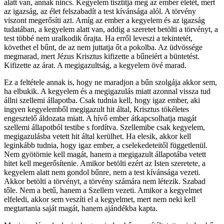
alatt van, annak nincs. Kegyelem tisztítja meg az ember életét, mert
az igazság, az élet felszabadít a test kívánsága alól. A törvény
viszont megerősíti azt. Amíg az ember a kegyelem és az igazság
tudatában, a kegyelem alatt van, addig a szeretet betölti a törvényt, a
test többé nem uralkodik őrajta. Ha erről leveszi a tekintetét,
követhet el bűnt, de az nem juttatja őt a pokolba. Az üdvössége
megmarad, mert Jézus Krisztus kifizette a bűneiért a büntetést.
Kifizette az árat. A megigazultság, a kegyelem övé marad.
Ez a feltétele annak is, hogy ne maradjon a bűn szolgája akkor sem,
ha elbukik. A kegyelem és a megigazulás miatt azonnal vissza tud
állni szellemi állapotba. Csak tudnia kell, hogy igaz ember, aki
ingyen kegyelemből megigazult hit által, Krisztus tökéletes
engesztelő áldozata miatt. A hívő ember átkapcsolhatja magát
szellemi állapotból testibe s fordítva. Szellemibe csak kegyelem,
megigazulásba vetett hit által kerülhet. Ha elesik, akkor kell
leginkább tudnia, hogy igaz ember, a cselekedeteitől függetlenül.
Nem gyötörnie kell magát, hanem a megigazult állapotába vetett
hitet kell megerősítenie. Amikor betölti ezért az Isten szeretete, a
kegyelem alatt nem gondol bűnre, nem a test kívánsága vezeti.
Akkor betölti a törvényt, a törvény számára nem létezik. Szabad
tőle. Nem a betű, hanem a Szellem vezeti. Amikor a kegyelmet
elfeledi, akkor sem veszíti el a kegyelmet, mert nem neki kell
megtartania saját magát, hanem ajándékba kapta.