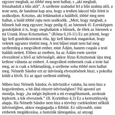
egyszer meghalt, az többé meg nem halhat, s „aki meghalt,
felszabadult a bűn alól”. A szelleme szabadul fel a bűn uralma alól, a
teste nem, de hatalmat kap arra, hogy a testben lakozó bűn felett is
uralkodjon. Krisztus, aki feltámadott a halálból, többé meg nem
halhat, a halál többé rajta nem uralkodik. „Mert, hogy meghalt, a
bűnnek halt meg egyszer; hogy pedig él, az Istennek él. Ezenképpen
gondoljátok ti is, hogy meghaltatok a bűnnek, de éltek az Istennek a
mi Urunk Jézus Krisztusban.” (Róma 6,10-11) Ez azt jelenti, hogy
így kell gondolkoznotok róla, így kell látnotok magatokat, hogy
veletek ugyanez történt meg. A test bűnei miatt nem hal meg
szellemileg a megváltott ember, mint Ádám, hanem csupán a testi
halálát sietteti. Ebben az esetben, ha az Ádám esete szerint
elveszítené a hívő az üdvösségét, akkor Jézus Krisztusnak újra meg
kellene váltania az embert. A megváltott embernek csak a teste hal
meg, az is csak a feltámadásig, a szelleme soha többé nem halhat
meg. Németh Sándor ezt az üdvösség elvesztésének hiszi, s pokolba
küldi a hívőt. Ez az igazi szellemi sötétség.
Miben hisz Németh Sándor, és üdvözült-e valaha, ha nem hisz a
kegyelemben, a hit által elnyert üdvösségben? Pál apostol azt
mondja, hogy „ha mégis leplezett a mi evangéliumunk, azoknak
leplezett, a kik elvesznek.” (II. Korinthus 4,3) Ez a kereszténység
alapja. Ha Németh Sándor nem hisz a törvény cselekedetei nélküli
üdvösségben, akkor megtagadja a Bibliát. Ez súlyosabb, mint
emberek megátkozása, a fasiszták támogatása, az anyagi