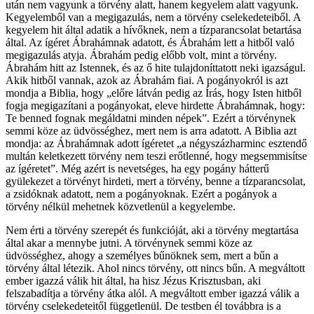
után nem vagyunk a törvény alatt, hanem kegyelem alatt vagyunk.
Kegyelemből van a megigazulás, nem a törvény cselekedeteiből. A
kegyelem hit által adatik a hívőknek, nem a tízparancsolat betartása
által. Az ígéret Ábrahámnak adatott, és Ábrahám lett a hitből való
megigazulás atyja. Ábrahám pedig előbb volt, mint a törvény.
Ábrahám hitt az Istennek, és az ő hite tulajdoníttatott neki igazságul.
Akik hitből vannak, azok az Ábrahám fiai. A pogányokról is azt
mondja a Biblia, hogy „előre látván pedig az Írás, hogy Isten hitből
fogja megigazítani a pogányokat, eleve hirdette Ábrahámnak, hogy:
Te benned fognak megáldatni minden népek”. Ezért a törvénynek
semmi köze az üdvösséghez, mert nem is arra adatott. A Biblia azt
mondja: az Ábrahámnak adott ígéretet „a négyszázharminc esztendő
multán keletkezett törvény nem teszi erőtlenné, hogy megsemmisítse
az ígéretet”. Még azért is nevetséges, ha egy pogány hátterű
gyülekezet a törvényt hirdeti, mert a törvény, benne a tízparancsolat,
a zsidóknak adatott, nem a pogányoknak. Ezért a pogányok a
törvény nélkül mehetnek közvetlenül a kegyelembe.
Nem érti a törvény szerepét és funkcióját, aki a törvény megtartása
által akar a mennybe jutni. A törvénynek semmi köze az
üdvösséghez, ahogy a személyes bűnöknek sem, mert a bűn a
törvény által létezik. Ahol nincs törvény, ott nincs bűn. A megváltott
ember igazzá válik hit által, ha hisz Jézus Krisztusban, aki
felszabadítja a törvény átka alól. A megváltott ember igazzá válik a
törvény cselekedeteitől függetlenül. De testben él továbbra is a