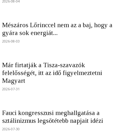
2026-08-04
Mészáros Lőrinccel nem az a baj, hogy a
gyára sok energiát...
2026-08-03
Már firtatják a Tisza-szavazók
felelősségét, itt az idő figyelmeztetni
Magyart
2026-07-31
Fauci kongresszusi meghallgatása a
sztálinizmus legsötétebb napjait idézi
2026-07-30