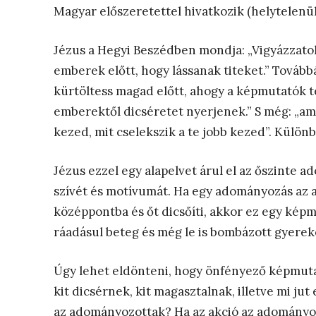
Magyar előszeretettel hivatkozik (helytelenül) 
Jézus a Hegyi Beszédben mondja: „Vigyázzato
emberek előtt, hogy lássanak titeket.” Tovább
kürtöltess magad előtt, ahogy a képmutatók t
emberektől dicséretet nyerjenek.” S még: „ami
kezed, mit cselekszik a te jobb kezed”. Külön
Jézus ezzel egy alapelvet árul el az őszinte
szívét és motívumát. Ha egy adományozás az a
középpontba és őt dicsőíti, akkor ez egy képmu
ráadásul beteg és még le is bombázott gyereke
Úgy lehet eldönteni, hogy önfényező képmut
kit dicsérnek, kit magasztalnak, illetve mi 
az adományozottak? Ha az akció az adományozó