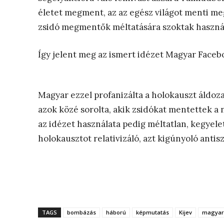
életet megment, az az egész világot menti meg”
zsidó megmentők méltatására szoktak haszná
Így jelent meg az ismert idézet Magyar Faceb
Magyar ezzel profanizálta a holokauszt áldoz
azok közé sorolta, akik zsidókat mentettek a
az idézet használata pedig méltatlan, kegyele
holokausztot relativizáló, azt kigúnyoló anti
TAGS
bombázás
háború
képmutatás
Kijev
magyar