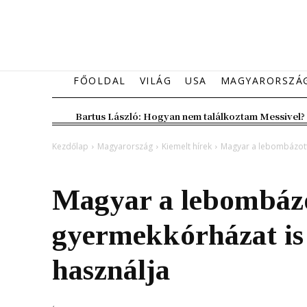
FŐOLDAL
VILÁG
USA
MAGYARORSZÁ
Bartus László: Hogyan nem találkoztam Messivel?
Kezdőlap
Magyarország
Kiemelt hírek
Magyar a lebombázott 
Magyarország
Kiemelt hírek
Magyar a lebombázo
gyermekkórházat is
használja