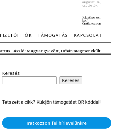
augusztus6,
csütörtök
Jelentkezzen
be /
Csatlakozzon
FIZETŐI FIÓK
TÁMOGATÁS
KAPCSOLAT
artus László: Magyar győzött, Orbán megmenekült
Keresés
Keresés
Tetszett a cikk? Küldjön támogatást QR kóddal!
Iratkozzon fel hírlevelünkre