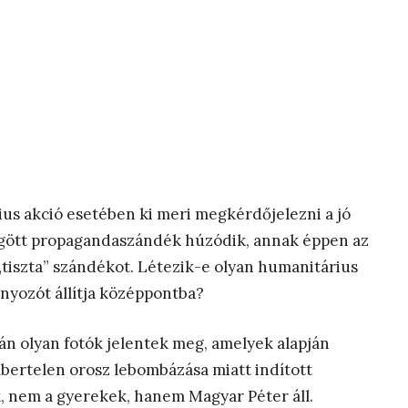
us akció esetében ki meri megkérdőjelezni a jó
gött propagandaszándék húzódik, annak éppen az
„tiszta” szándékot. Létezik-e olyan humanitárius
ányozót állítja középpontba?
án olyan fotók jelentek meg, amelyek alapján
embertelen orosz lebombázása miatt indított
, nem a gyerekek, hanem Magyar Péter áll.