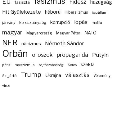
fasizmus
EU
Fidesz
hazugság
fasiszta
Hit Gyülekezete
háború
illiberalizmus
jogállam
lopás
korrupció
járvány
kereszténység
maffia
magyar
NATO
Magyarország
Magyar Péter
NER
Németh Sándor
nácizmus
Orbán
propaganda
oroszok
Putyin
szekta
pénz
rasszizmus
sajtószabadság
Soros
Trump
választás
Ukrajna
Szijjártó
Vélemény
vírus