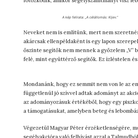
fotózkodik, amikor segélyszállítmányt visz l
A kép felirata: „A célállomás: Kijev.”
Neveket nem is említünk, mert nem szeretnén
akárcsak ellenpéldaként is egy lapon szerepe
őszinte segítők nem mennek a győzelem „V” 
felé, mint együttérző segítők. Ez ízléstelen é
Mondanánk, hogy ez semmit nem von le az em
függetlenül jó szívvel adtak adományt az akci
az adományozásuk értékéből, hogy egy piszk
a támogatásukat, amelyben beteg és lebombáz
Végezetül Magyar Péter érzéketlenségére, mű
segélyakcióra való felhívást azzal a Talmudból