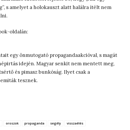
, s amelyet a holokauszt alatt halálra ítélt nem
lni.
ook-oldalán:
atait egy önmutogató propagandaakcióval, s magát
 népirtás idején. Magyar senkit nem mentett meg,
tsértő és pimasz bunkóság. Ilyet csak a
szemiták tesznek.
oroszok
propaganda
segély
visszaélés