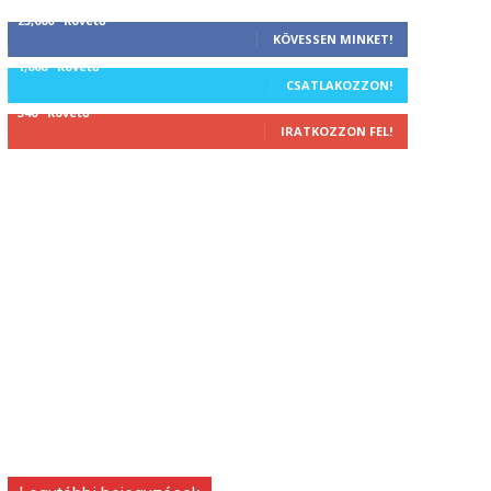
25,000
Követő
KÖVESSEN MINKET!
1,000
Követő
CSATLAKOZZON!
340
Követő
IRATKOZZON FEL!