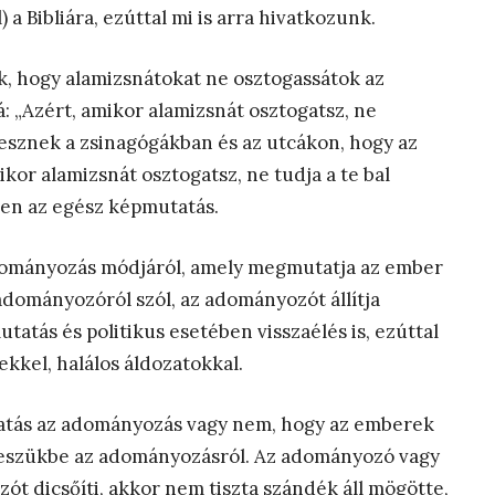
a Bibliára, ezúttal mi is arra hivatkozunk.
k, hogy alamizsnátokat ne osztogassátok az
á: „Azért, amikor alamizsnát osztogatsz, ne
esznek a zsinagógákban és az utcákon, hogy az
kor alamizsnát osztogatsz, ne tudja a te bal
ben az egész képmutatás.
 adományozás módjáról, amely megmutatja az ember
dományozóról szól, az adományozót állítja
tatás és politikus esetében visszaélés is, ezúttal
kkel, halálos áldozatokkal.
atás az adományozás vagy nem, hogy az emberek
jut eszükbe az adományozásról. Az adományozó vagy
t dicsőíti, akkor nem tiszta szándék áll mögötte,