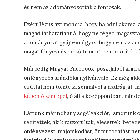
és nem az adományozottak a fontosak.
Ezért Jézus azt mondja, hogy ha adni akarsz, a
magad láthatatlanná, hogy ne téged magasztal
adományokat gyűjteni úgy is, hogy nem az ado
magát fényezi és dicsőíti, mert ez undorító,
Márpedig Magyar Facebook-posztjaiból árad a 
önfényezés szándéka nyilvánvaló. Ez még akkor
ezúttal nem tömte ki semmivel a nadrágját, m
képen ő szerepel
, ő áll a középpontban, minde
Láttunk már néhány segélyakciót, ismerünk 
segítettek, akik rászorultak, elesettek, beteg
önfényezést, majomkodást, önmutogatást nem