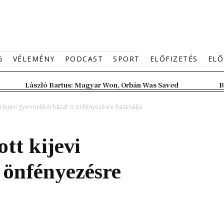
G
VÉLEMÉNY
PODCAST
SPORT
ELŐFIZETÉS
ELŐ
László Bartus: Magyar Won, Orbán Was Saved
B
kijevi gyermekkórházat is önfényezésre használja
tt kijevi
 önfényezésre