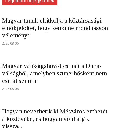
Legutóbbi bejegyzések
Magyar tanul: eltitkolja a köztársasági
elnökjelöltet, hogy senki ne mondhasson
véleményt
2026-08-05
Magyar valóságshow-t csinált a Duna-
válságból, amelyben szuperhősként nem
csinál semmit
2026-08-05
Hogyan nevezhetik ki Mészáros emberét
a köztévébe, és hogyan vonhatják
vissza...