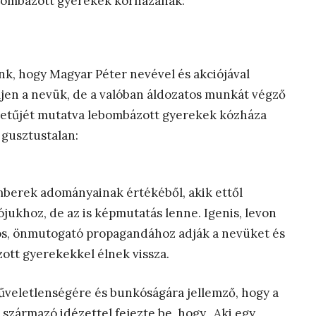
ebombázott gyerekek kórházának:
k, hogy Magyar Péter nevével és akciójával
ljen a nevük, de a valóban áldozatos munkát végző
betűjét mutatva lebombázott gyerekek kózháza
s gusztustalan:
berek adományainak értékéből, akik ettől
ójukhoz, de az is képmutatás lenne. Igenis, levon
os, önmutogató propagandához adják a nevüket és
ott gyerekekkel élnek vissza.
veletlenségére és bunkóságára jellemző, hogy a
 származó idézettel fejezte be, hogy „Aki egy