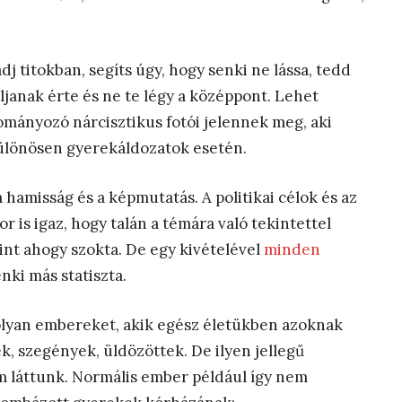
dj titokban, segíts úgy, hogy senki ne lássa, tedd
janak érte és ne te légy a középpont. Lehet
mányozó nárcisztikus fotói jelennek meg, aki
 különösen gyerekáldozatok esetén.
hamisság és a képmutatás. A politikai célok és az
 is igaz, hogy talán a témára való tekintettel
int ahogy szokta. De egy kivételével
minden
nki más statiszta.
olyan embereket, akik egész életükben azoknak
ek, szegények, üldözöttek. De ilyen jellegű
 láttunk. Normális ember például így nem