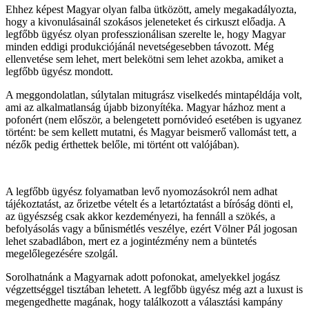
Ehhez képest Magyar olyan falba ütközött, amely megakadályozta,
hogy a kivonulásainál szokásos jeleneteket és cirkuszt előadja. A
legfőbb ügyész olyan professzionálisan szerelte le, hogy Magyar
minden eddigi produkciójánál nevetségesebben távozott. Még
ellenvetése sem lehet, mert belekötni sem lehet azokba, amiket a
legfőbb ügyész mondott.
A meggondolatlan, súlytalan mitugrász viselkedés mintapéldája volt,
ami az alkalmatlanság újabb bizonyítéka. Magyar házhoz ment a
pofonért (nem először, a belengetett pornóvideó esetében is ugyanez
történt: be sem kellett mutatni, és Magyar beismerő vallomást tett, a
nézők pedig érthettek belőle, mi történt ott valójában).
A legfőbb ügyész folyamatban levő nyomozásokról nem adhat
tájékoztatást, az őrizetbe vételt és a letartóztatást a bíróság dönti el,
az ügyészség csak akkor kezdeményezi, ha fennáll a szökés, a
befolyásolás vagy a bűnismétlés veszélye, ezért Völner Pál jogosan
lehet szabadlábon, mert ez a jogintézmény nem a büntetés
megelőlegezésére szolgál.
Sorolhatnánk a Magyarnak adott pofonokat, amelyekkel jogász
végzettséggel tisztában lehetett. A legfőbb ügyész még azt a luxust is
megengedhette magának, hogy találkozott a választási kampány