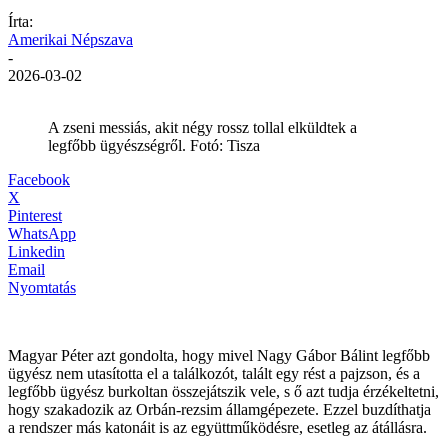
Írta:
Amerikai Népszava
-
2026-03-02
A zseni messiás, akit négy rossz tollal elküldtek a
legfőbb ügyészségről. Fotó: Tisza
Facebook
X
Pinterest
WhatsApp
Linkedin
Email
Nyomtatás
Magyar Péter azt gondolta, hogy mivel Nagy Gábor Bálint legfőbb
ügyész nem utasította el a találkozót, talált egy rést a pajzson, és a
legfőbb ügyész burkoltan összejátszik vele, s ő azt tudja érzékeltetni,
hogy szakadozik az Orbán-rezsim államgépezete. Ezzel buzdíthatja
a rendszer más katonáit is az együttműködésre, esetleg az átállásra.