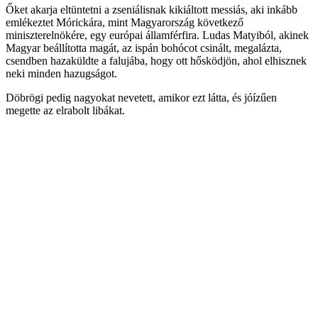
Őket akarja eltüntetni a zseniálisnak kikiáltott messiás, aki inkább
emlékeztet Mórickára, mint Magyarország következő
miniszterelnökére, egy európai államférfira. Ludas Matyiból, akinek
Magyar beállította magát, az ispán bohócot csinált, megalázta,
csendben hazaküldte a falujába, hogy ott hősködjön, ahol elhisznek
neki minden hazugságot.
Döbrögi pedig nagyokat nevetett, amikor ezt látta, és jóízűen
megette az elrabolt libákat.