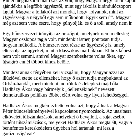
Ennél megalázóbb már csak az volt, hogy Magyar négy tollat kapott
ajándékba a legfőbb ügyésztől, mint egy iskolás kirándulócsoport
tagjai. Magyar a tollakról azt mondta, hogy „olyanok, mint az
Ügyészség: a négyből egy sem működött. Egyik sem ír”. Magyar
még azt sem vette észre, hogy gúnyolják, és ő a toll, amely nem ír.
Egy bűnszervezet irányítja az országot, amelynek nem mellesleg
Magyar oszlopos tagja volt, mindenkit ismer, pontosan tudja,
hogyan működik. A bűnszervezet része az ügyészség is, amely
eltussolja az ügyeket, mint a klasszikus maffiákban. Ehhez képest
nem volt semmi, amivel Magyar szembesítette volna őket, egy
újságíró ennél többet kihoz belőle.
Mindezt annak fényében kell vizsgálni, hogy Magyar azzal az
illúzióval etette az ellenzéket, hogy ő azért tudja megbuktatni az
Orbán-bandát, mert mindent tud róluk és leleplezi majd őket.
Hadházy Ákos vagy bármelyik „óellenzékinek” nevezett
demokratikus politikus többet elért volna egy ilyen lehetőséggel.
Hadházy Ákos megkérdezhette volna azt, hogy állnak a Magyar
Péter bűncselekményeivel kapcsolatos nyomozások. Az utasításra
elkövetett túlszámlázások, amelyeket ő bevallott, a saját zsebre
történt túlszámlázások, melyeket Hadházy Ákos megtalált, vagy a
bennfentes kereskedelem ügyében hol tartanak, mi lesz a
garázdaságával?