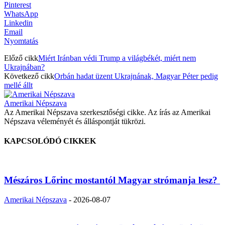
Pinterest
WhatsApp
Linkedin
Email
Nyomtatás
Előző cikk
Miért Iránban védi Trump a világbékét, miért nem
Ukrajnában?
Következő cikk
Orbán hadat üzent Ukrajnának, Magyar Péter pedig
mellé állt
Amerikai Népszava
Az Amerikai Népszava szerkesztőségi cikke. Az írás az Amerikai
Népszava véleményét és álláspontját tükrözi.
KAPCSOLÓDÓ CIKKEK
Mészáros Lőrinc mostantól Magyar strómanja lesz?
Amerikai Népszava
-
2026-08-07