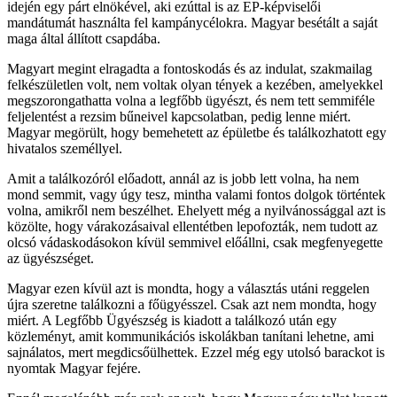
idején egy párt elnökével, aki ezúttal is az EP-képviselői
mandátumát használta fel kampánycélokra. Magyar besétált a saját
maga által állított csapdába.
Magyart megint elragadta a fontoskodás és az indulat, szakmailag
felkészületlen volt, nem voltak olyan tények a kezében, amelyekkel
megszorongathatta volna a legfőbb ügyészt, és nem tett semmiféle
feljelentést a rezsim bűneivel kapcsolatban, pedig lenne miért.
Magyar megörült, hogy bemehetett az épületbe és találkozhatott egy
hivatalos személlyel.
Amit a találkozóról előadott, annál az is jobb lett volna, ha nem
mond semmit, vagy úgy tesz, mintha valami fontos dolgok történtek
volna, amikről nem beszélhet. Ehelyett még a nyilvánossággal azt is
közölte, hogy várakozásaival ellentétben lepofozták, nem tudott az
olcsó vádaskodásokon kívül semmivel előállni, csak megfenyegette
az ügyészséget.
Magyar ezen kívül azt is mondta, hogy a választás utáni reggelen
újra szeretne találkozni a főügyésszel. Csak azt nem mondta, hogy
miért. A Legfőbb Ügyészség is kiadott a találkozó után egy
közleményt, amit kommunikációs iskolákban tanítani lehetne, ami
sajnálatos, mert megdicsőülhettek. Ezzel még egy utolsó barackot is
nyomtak Magyar fejére.