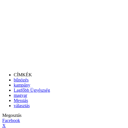
CÍMKÉK
bűnözés
kampány
Lagfőbb Ügyészség
magyar
Messiás
választás
Megosztás
Facebook
X