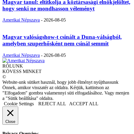
Magyar tanul: eltitkolja a köztársasági elnökjelöltet,
hogy senki ne mondhasson véleményt
Amerikai Népszava
-
2026-08-05
Magyar valóságshow-t csinált a Duna-válságból,
amelyben szuperhősként nem csinál semmit
Amerikai Népszava
-
2026-08-05
RÓLUNK
KÖVESS MINKET
©
Website-unk sütiket használ, hogy jobb élményt nyújthassunk
Önnek, amikor visszatér az oldalra. Kérjük, kattintson az
"Elfogadom" gombra valamennyi süti elfogadásához. Vagy menjen
a "Sütik beállítása" oldalra.
Cookie Settings
REJECT ALL
ACCEPT ALL
Close
Privacy Overview