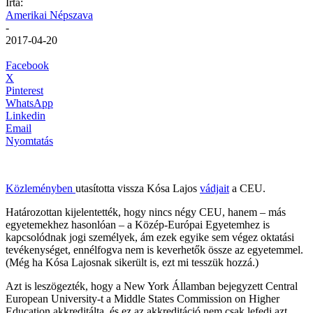
Írta:
Amerikai Népszava
-
2017-04-20
Facebook
X
Pinterest
WhatsApp
Linkedin
Email
Nyomtatás
Közleményben
utasította vissza Kósa Lajos
vádjait
a CEU.
Határozottan kijelentették, hogy nincs négy CEU, hanem – más
egyetemekhez hasonlóan – a Közép-Európai Egyetemhez is
kapcsolódnak jogi személyek, ám ezek egyike sem végez oktatási
tevékenységet, ennélfogva nem is keverhetők össze az egyetemmel.
(Még ha Kósa Lajosnak sikerült is, ezt mi tesszük hozzá.)
Azt is leszögezték, hogy a New York Államban bejegyzett Central
European University-t a Middle States Commission on Higher
Education akkreditálta, és ez az akkreditáció nem csak lefedi azt,