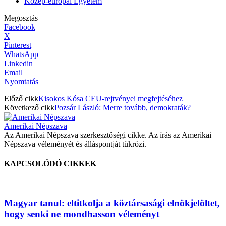
Közép-európai Egyetem
Megosztás
Facebook
X
Pinterest
WhatsApp
Linkedin
Email
Nyomtatás
Előző cikk
Kisokos Kósa CEU-rejtvényei megfejtéséhez
Következő cikk
Pozsár László: Merre tovább, demokraták?
Amerikai Népszava
Az Amerikai Népszava szerkesztőségi cikke. Az írás az Amerikai
Népszava véleményét és álláspontját tükrözi.
KAPCSOLÓDÓ CIKKEK
Magyar tanul: eltitkolja a köztársasági elnökjelöltet,
hogy senki ne mondhasson véleményt