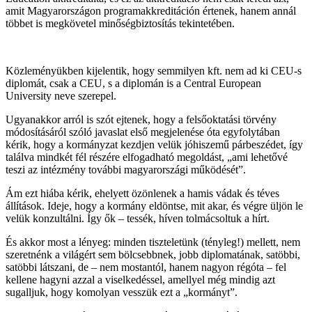
amit Magyarországon programakkreditáción értenek, hanem annál
többet is megkövetel minőségbiztosítás tekintetében.
Közleményükben kijelentik, hogy semmilyen kft. nem ad ki CEU-s
diplomát, csak a CEU, s a diplomán is a Central European
University neve szerepel.
Ugyanakkor arról is szót ejtenek, hogy a felsőoktatási törvény
módosításáról szóló javaslat első megjelenése óta egyfolytában
kérik, hogy a kormányzat kezdjen velük jóhiszemű párbeszédet, így
találva mindkét fél részére elfogadható megoldást, „ami lehetővé
teszi az intézmény további magyarországi működését”.
Ám ezt hiába kérik, ehelyett özönlenek a hamis vádak és téves
állítások. Ideje, hogy a kormány eldöntse, mit akar, és végre üljön le
velük konzultálni. Így ők – tessék, híven tolmácsoltuk a hírt.
És akkor most a lényeg: minden tiszteletünk (tényleg!) mellett, nem
szeretnénk a világért sem bölcsebbnek, jobb diplomatának, satöbbi,
satöbbi látszani, de – nem mostantól, hanem nagyon régóta – fel
kellene hagyni azzal a viselkedéssel, amellyel még mindig azt
sugalljuk, hogy komolyan vesszük ezt a „kormányt”.