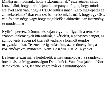
Mintha nem tudnánk, hogy a „kormánynak” esze ágában sincs
konzultálni, hogy direkt lejárató kampányba fogott, hogy minden
erejével azon van, hogy a CEU-t kitúrja innen. Zéró meglepetés az
„illetékeseknek” (bár ez a szó is merész túlzás már), hogy egy CEU
van és nem négy, vagy hogy megfelelően akkreditált az intézmény,
és minden más.
Nyilván perverz örömmel és kaján vigyorral figyelik a remekbe
szabott közlemények kiizzadását, a kérlelést, a panaszos hangot, az
ad hoc vagy éppen jól kitervelt vádjaikra körmölt gondos
magyarázatokat. Tesznek az igazolásokra, az eredményekre, a
közleményekre, mindenre. Nem. Beszélik. Ezt. A. Nyelvet.
Be kéne fejezni már a kérlelősdit, a magyarázkodást, a szándékolt
önvakítást, a Magyarországon Demokrácia Van társasjátékot. Nincs
demokrácia. Nos, lehetne végre már ez a kiindulópont?