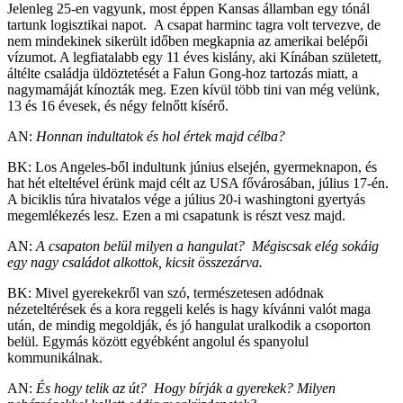
Jelenleg 25-en vagyunk, most éppen Kansas államban egy tónál
tartunk logisztikai napot. A csapat harminc tagra volt tervezve, de
nem mindekinek sikerült időben megkapnia az amerikai belépői
vízumot. A legfiatalabb egy 11 éves kislány, aki Kínában született,
áltélte családja üldöztetését a Falun Gong-hoz tartozás miatt, a
nagymamáját kínozták meg. Ezen kívül több tini van még velünk,
13 és 16 évesek, és négy felnőtt kísérő.
AN:
Honnan indultatok és hol értek majd célba?
BK: Los Angeles-ből indultunk június elsején, gyermeknapon, és
hat hét elteltével érünk majd célt az USA fővárosában, július 17-én.
A biciklis túra hivatalos vége a július 20-i washingtoni gyertyás
megemlékezés lesz. Ezen a mi csapatunk is részt vesz majd.
AN:
A csapaton belül milyen a hangulat? Mégiscsak elég sokáig
egy nagy családot alkottok, kicsit összezárva.
BK: Mivel gyerekekről van szó, természetesen adódnak
nézeteltérések és a kora reggeli kelés is hagy kívánni valót maga
után, de mindig megoldják, és jó hangulat uralkodik a csoporton
belül. Egymás között egyébként angolul és spanyolul
kommunikálnak.
AN:
És hogy telik az út? Hogy bírják a gyerekek? Milyen