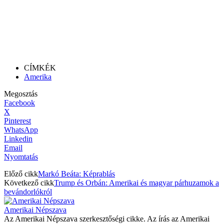
CÍMKÉK
Amerika
Megosztás
Facebook
X
Pinterest
WhatsApp
Linkedin
Email
Nyomtatás
Előző cikk
Markó Beáta: Képrablás
Következő cikk
Trump és Orbán: Amerikai és magyar párhuzamok a
bevándorlókról
Amerikai Népszava
Az Amerikai Népszava szerkesztőségi cikke. Az írás az Amerikai