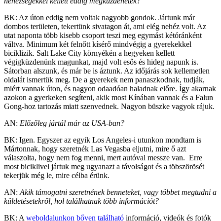
nehézségekkel kellett eddig megküzdenetek?
BK: Az úton eddig nem voltak nagyobb gondok. Jártunk már
dombos területen, tekertünk sivatagon át, ami elég nehéz volt. Az
utat naponta több kisebb csoport teszi meg egymást kétóránként
váltva. Minimum két felnőtt kísérő mindvégig a gyerekekkel
biciklizik. Salt Lake City környékén a hegyeken kellett
végigküzdenünk magunkat, majd volt esős és hideg napunk is.
Sátorban alszunk, és már be is áztunk. Az időjárás sok kellemetlen
oldalát ismertük meg. De a gyerekek nem panaszkodnak, tudják,
miért vannak úton, és nagyon odaadóan haladnak előre. Így akarnak
azokon a gyerkeken segíteni, akik most Kínában vannak és a Falun
Gong-hoz tartozás miatt szenvednek. Nagyon büszke vagyok rájuk.
AN:
Előzőleg jártál már az USA-ban?
BK: Igen. Egyszer az egyik Los Angeles-i utunkon mondtam is
Mártonnak, hogy szeretnék Las Vegasba eljutni, mire ő azt
válaszolta, hogy nem fog menni, mert autóval messze van. Erre
most biciklivel jártuk meg ugyanazt a távolságot és a töbszörösét
tekerjük még le, mire célba érünk.
AN:
Akik támogatni szeretnének benneteket, vagy többet megtudni a
küldetésetekről, hol találhatnak több információt?
BK: A
weboldalunkon bőven található
információ, videók és fotók