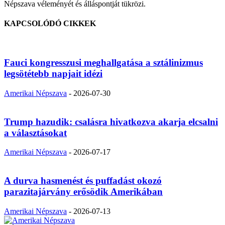
Népszava véleményét és álláspontját tükrözi.
KAPCSOLÓDÓ CIKKEK
Fauci kongresszusi meghallgatása a sztálinizmus
legsötétebb napjait idézi
Amerikai Népszava
-
2026-07-30
Trump hazudik: csalásra hivatkozva akarja elcsalni
a választásokat
Amerikai Népszava
-
2026-07-17
A durva hasmenést és puffadást okozó
parazitajárvány erősödik Amerikában
Amerikai Népszava
-
2026-07-13