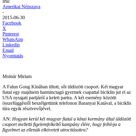
Írta:
Amerikai Népszava
-
2015-06-30
Facebook
X
Pinterest
WhatsApp
Linkedin
Email
Nyomtatás
Molnár Miriam
A Falun Gong Kínában tiltott, sőt üldözött csoport. Két magyar
fiatal egy majdnem harminctagú gyermek csapattal biciklin jut el az
USA nyugati partjáról a keleti partra. A két esemény közötti
összefüggésről beszélgettünk telefonon Baranyai Katával, a biciklis
túra egyik résztvevőjével.
AN:
Hogyan kerül két magyar fiatal a kínai kormány által üldözött
csoport melletti figelemfelkeltő kampány élére, hogy felhívja a
figyelmet az ellenük elkövetett atrocitásokra?