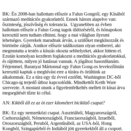
BK: Én 2008-ban hallottam először a Falun Gongról, egy Kínából
származó meditációs gyakorlatról. Ennek három alapelve van:
őszinteség, jószívűség és tolerancia. Ugyanebben az évben
hallottam először a Falun Gong tagok üldözéséről, és hónapokon
keresztül nem tudtam elhinni, hogy a mai világban ilyesmi
lehetséges. Gyerekek maradnak árván, a szülőket megkínozzák és
börtönbe zárják. Amikor először találkoztam olyan emberrel, aki
megmutatta a testén a kínzás okozta sebhelyeket, akkor hittem el.
Ezután komolyan kezdtem foglakozni a meditációs gyakorlatokkal,
és rájöttem, milyen jó hatássai vannak. A jógához hasonlítanám.
Férjemmel, Baranyai Mártonnal egy Falun Gong-os levelezőlistán
keresztül kaptuk a meghívást erre a túrára és örültünk az
alkalomnak. Ez a túra egy tíz évvel ezelőtti, Washington DC-ből
Chicago-ig terjedő úthoz kapcsolódik. Mindkettőt Keith Ware
szervezte. A mostani utunk a figyelemfelkeltés mellett öt kínai árva
megsegítését tűzte ki célul.
AN:
Kikből áll ez az öt ezer kilométert bicikliző csapat?
BK: Ez egy nemzetközi csapat. Ausztriából, Magyarországról,
Csehországból, Németországból, Franciaországból, Izraelből,
Oroszországból, Peruból, Argentínából, az USA-ból, Hong
Kongból, Szingapúrból és Indiából jött gyerekekből áll a csoport.