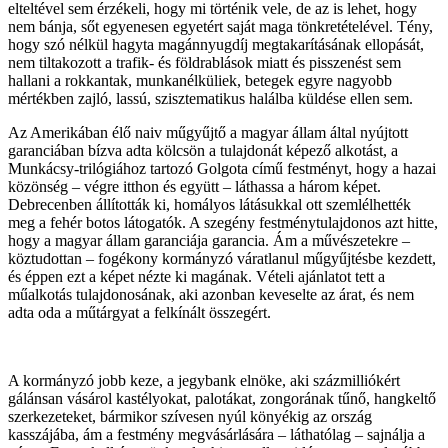
elteltével sem érzékeli, hogy mi történik vele, de az is lehet, hogy
nem bánja, sőt egyenesen egyetért saját maga tönkretételével. Tény,
hogy szó nélkül hagyta magánnyugdíj megtakarításának ellopását,
nem tiltakozott a trafik- és földrablások miatt és pisszenést sem
hallani a rokkantak, munkanélküliek, betegek egyre nagyobb
mértékben zajló, lassú, szisztematikus halálba küldése ellen sem.
Az Amerikában élő naiv műgyűjtő a magyar állam által nyújtott
garanciában bízva adta kölcsön a tulajdonát képező alkotást, a
Munkácsy-trilógiához tartozó Golgota című festményt, hogy a hazai
közönség – végre itthon és együtt – láthassa a három képet.
Debrecenben állították ki, homályos látásukkal ott szemlélhették
meg a fehér botos látogatók. A szegény festménytulajdonos azt hitte,
hogy a magyar állam garanciája garancia. Ám a művészetekre –
köztudottan – fogékony kormányzó váratlanul műgyűjtésbe kezdett,
és éppen ezt a képet nézte ki magának. Vételi ajánlatot tett a
műalkotás tulajdonosának, aki azonban keveselte az árat, és nem
adta oda a műtárgyat a felkínált összegért.
A kormányzó jobb keze, a jegybank elnöke, aki százmilliókért
gálánsan vásárol kastélyokat, palotákat, zongorának tűnő, hangkeltő
szerkezeteket, bármikor szívesen nyúl könyékig az ország
kasszájába, ám a festmény megvásárlására – láthatólag – sajnálja a