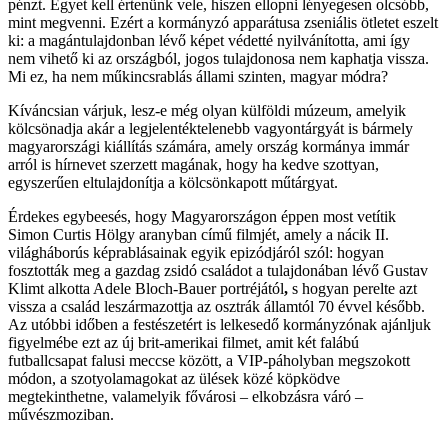
pénzt. Egyet kell értenünk vele, hiszen ellopni lényegesen olcsóbb,
mint megvenni. Ezért a kormányzó apparátusa zseniális ötletet eszelt
ki: a magántulajdonban lévő képet védetté nyilvánította, ami így
nem vihető ki az országból, jogos tulajdonosa nem kaphatja vissza.
Mi ez, ha nem műkincsrablás állami szinten, magyar módra?
Kíváncsian várjuk, lesz-e még olyan külföldi múzeum, amelyik
kölcsönadja akár a legjelentéktelenebb vagyontárgyát is bármely
magyarországi kiállítás számára, amely ország kormánya immár
arról is hírnevet szerzett magának, hogy ha kedve szottyan,
egyszerűen eltulajdonítja a kölcsönkapott műtárgyat.
Érdekes egybeesés, hogy Magyarországon éppen most vetítik
Simon Curtis Hölgy aranyban című filmjét, amely a nácik II.
világháborús képrablásainak egyik epizódjáról szól: hogyan
fosztották meg a gazdag zsidó családot a tulajdonában lévő Gustav
Klimt alkotta Adele Bloch-Bauer portréjától
,
s hogyan perelte azt
vissza a család leszármazottja az osztrák államtól 70 évvel később.
Az utóbbi időben a festészetért is lelkesedő kormányzónak ajánljuk
figyelmébe ezt az új brit-amerikai filmet, amit két falábú
futballcsapat falusi meccse között, a VIP-páholyban megszokott
módon, a szotyolamagokat az ülések közé köpködve
megtekinthetne, valamelyik fővárosi – elkobzásra váró –
művészmoziban.