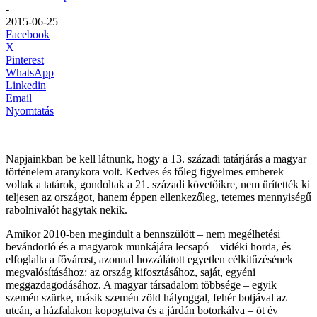
-
2015-06-25
Facebook
X
Pinterest
WhatsApp
Linkedin
Email
Nyomtatás
Napjainkban be kell látnunk, hogy a 13. századi tatárjárás a magyar
történelem aranykora volt. Kedves és főleg figyelmes emberek
voltak a tatárok, gondoltak a 21. századi követőikre, nem ürítették ki
teljesen az országot, hanem éppen ellenkezőleg, tetemes mennyiségű
rabolnivalót hagytak nekik.
Amikor 2010-ben megindult a bennszülött – nem megélhetési
bevándorló és a magyarok munkájára lecsapó – vidéki horda, és
elfoglalta a fővárost, azonnal hozzálátott egyetlen célkitűzésének
megvalósításához: az ország kifosztásához, saját, egyéni
meggazdagodásához. A magyar társadalom többsége – egyik
szemén szürke, másik szemén zöld hályoggal, fehér botjával az
utcán, a házfalakon kopogtatva és a járdán botorkálva – öt év