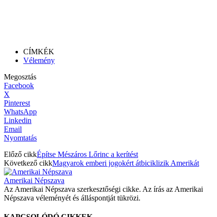
CÍMKÉK
Vélemény
Megosztás
Facebook
X
Pinterest
WhatsApp
Linkedin
Email
Nyomtatás
Előző cikk
Építse Mészáros Lőrinc a kerítést
Következő cikk
Magyarok emberi jogokért átbiciklizik Amerikát
Amerikai Népszava
Az Amerikai Népszava szerkesztőségi cikke. Az írás az Amerikai
Népszava véleményét és álláspontját tükrözi.
KAPCSOLÓDÓ CIKKEK