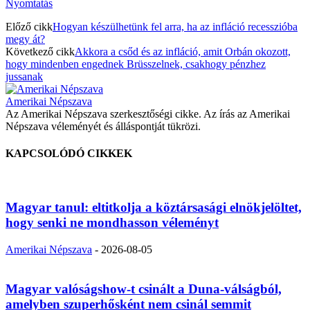
Nyomtatás
Előző cikk
Hogyan készülhetünk fel arra, ha az infláció recesszióba
megy át?
Következő cikk
Akkora a csőd és az infláció, amit Orbán okozott,
hogy mindenben engednek Brüsszelnek, csakhogy pénzhez
jussanak
Amerikai Népszava
Az Amerikai Népszava szerkesztőségi cikke. Az írás az Amerikai
Népszava véleményét és álláspontját tükrözi.
KAPCSOLÓDÓ CIKKEK
Magyar tanul: eltitkolja a köztársasági elnökjelöltet,
hogy senki ne mondhasson véleményt
Amerikai Népszava
-
2026-08-05
Magyar valóságshow-t csinált a Duna-válságból,
amelyben szuperhősként nem csinál semmit