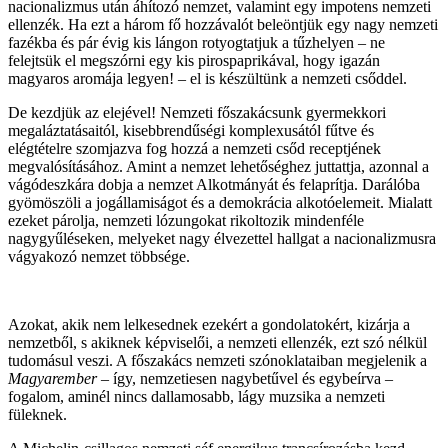
nacionalizmus után áhítozó nemzet, valamint egy impotens nemzeti
ellenzék. Ha ezt a három fő hozzávalót beleöntjük egy nagy nemzeti
fazékba és pár évig kis lángon rotyogtatjuk a tűzhelyen – ne
felejtsük el megszórni egy kis pirospaprikával, hogy igazán
magyaros aromája legyen! – el is készültünk a nemzeti csőddel.
De kezdjük az elejével! Nemzeti főszakácsunk gyermekkori
megaláztatásaitól, kisebbrendűségi komplexusától fűtve és
elégtételre szomjazva fog hozzá a nemzeti csőd receptjének
megvalósításához. Amint a nemzet lehetőséghez juttattja, azonnal a
vágódeszkára dobja a nemzet Alkotmányát és felaprítja. Darálóba
gyömöszöli a jogállamiságot és a demokrácia alkotóelemeit. Mialatt
ezeket párolja, nemzeti lózungokat rikoltozik mindenféle
nagygyűléseken, melyeket nagy élvezettel hallgat a nacionalizmusra
vágyakozó nemzet többsége.
Azokat, akik nem lelkesednek ezekért a gondolatokért, kizárja a
nemzetből, s akiknek képviselői, a nemzeti ellenzék, ezt szó nélkül
tudomásul veszi. A főszakács nemzeti szónoklataiban megjelenik a
Magyarember
– így, nemzetiesen nagybetűvel és egybeírva –
fogalom, aminél nincs dallamosabb, lágy muzsika a nemzeti
füleknek.