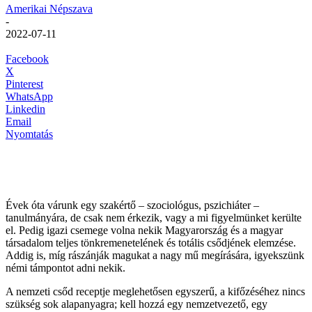
Amerikai Népszava
-
2022-07-11
Facebook
X
Pinterest
WhatsApp
Linkedin
Email
Nyomtatás
Évek óta várunk egy szakértő – szociológus, pszichiáter –
tanulmányára, de csak nem érkezik, vagy a mi figyelmünket kerülte
el. Pedig igazi csemege volna nekik Magyarország és a magyar
társadalom teljes tönkremenetelének és totális csődjének elemzése.
Addig is, míg rászánják magukat a nagy mű megírására, igyekszünk
némi támpontot adni nekik.
A nemzeti csőd receptje meglehetősen egyszerű, a kifőzéséhez nincs
szükség sok alapanyagra; kell hozzá egy nemzetvezető, egy