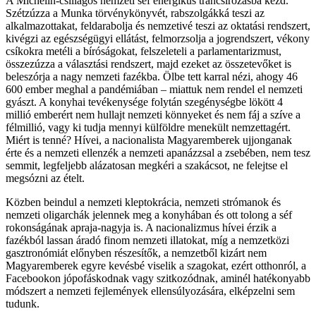
A Michelin-csillagos nemzeti séf energikus trancsírozásba kezd.
Szétzúzza a Munka törvénykönyvét, rabszolgákká teszi az
alkalmazottakat, feldarabolja és nemzetivé teszi az oktatási rendszert,
kivégzi az egészségügyi ellátást, felmorzsolja a jogrendszert, vékony
csíkokra metéli a bíróságokat, felszeleteli a parlamentarizmust,
összezúzza a választási rendszert, majd ezeket az összetevőket is
beleszórja a nagy nemzeti fazékba. Ölbe tett karral nézi, ahogy 46
600 ember meghal a pandémiában – miattuk nem rendel el nemzeti
gyászt. A konyhai tevékenysége folytán szegénységbe lökött 4
millió emberért nem hullajt nemzeti könnyeket és nem fáj a szíve a
félmillió, vagy ki tudja mennyi külföldre menekült nemzettagért.
Miért is tenné? Hívei, a nacionalista Magyaremberek ujjonganak
érte és a nemzeti ellenzék a nemzeti apanázzsal a zsebében, nem tesz
semmit, legfeljebb alázatosan megkéri a szakácsot, ne felejtse el
megsózni az ételt.
Közben beindul a nemzeti kleptokrácia, nemzeti strómanok és
nemzeti oligarchák jelennek meg a konyhában és ott tolong a séf
rokonságának apraja-nagyja is. A nacionalizmus hívei érzik a
fazékból lassan áradó finom nemzeti illatokat, míg a nemzetközi
gasztronómiát előnyben részesítők, a nemzetből kizárt nem
Magyaremberek egyre kevésbé viselik a szagokat, ezért otthonról, a
Facebookon jópofáskodnak vagy szitkozódnak, aminél hatékonyabb
módszert a nemzeti fejlemények ellensúlyozására, elképzelni sem
tudunk.