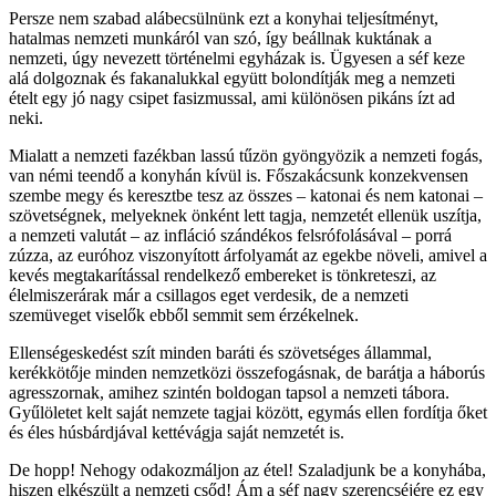
Persze nem szabad alábecsülnünk ezt a konyhai teljesítményt,
hatalmas nemzeti munkáról van szó, így beállnak kuktának a
nemzeti, úgy nevezett történelmi egyházak is. Ügyesen a séf keze
alá dolgoznak és fakanalukkal együtt bolondítják meg a nemzeti
ételt egy jó nagy csipet fasizmussal, ami különösen pikáns ízt ad
neki.
Mialatt a nemzeti fazékban lassú tűzön gyöngyözik a nemzeti fogás,
van némi teendő a konyhán kívül is. Főszakácsunk konzekvensen
szembe megy és keresztbe tesz az összes – katonai és nem katonai –
szövetségnek, melyeknek önként lett tagja, nemzetét ellenük uszítja,
a nemzeti valutát – az infláció szándékos felsrófolásával – porrá
zúzza, az euróhoz viszonyított árfolyamát az egekbe növeli, amivel a
kevés megtakarítással rendelkező embereket is tönkreteszi, az
élelmiszerárak már a csillagos eget verdesik, de a nemzeti
szemüveget viselők ebből semmit sem érzékelnek.
Ellenségeskedést szít minden baráti és szövetséges állammal,
kerékkötője minden nemzetközi összefogásnak, de barátja a háborús
agresszornak, amihez szintén boldogan tapsol a nemzeti tábora.
Gyűlöletet kelt saját nemzete tagjai között, egymás ellen fordítja őket
és éles húsbárdjával kettévágja saját nemzetét is.
De hopp! Nehogy odakozmáljon az étel! Szaladjunk be a konyhába,
hiszen elkészült a nemzeti csőd! Ám a séf nagy szerencséjére ez egy