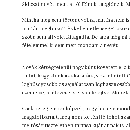
áldozat nevét, mert attól félnek, megidézik. M
Mintha meg sem történt volna, mintha nem is
miután megbukott és kellemetlenséget okozott
szóba sem áll vele. Kitagadta. De arra még m
félelemmel ki sem meri mondani a nevét.
Novák kétségtelenül nagy bűnt követett el a 
tudni, hogy kinek az akaratára, s ez lehetett 
leghűségesebb és sajnálatosan leghasznosabb 
személye, a létezése is el van felejtve. Akinek
Csak beteg ember képzeli, hogy ha nem mondja 
magától bármit, meg nem történtté tehet akárm
méltóság tiszteletben tartása kijár annak is,