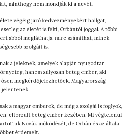
kit, minthogy nem mondják ki a nevét.
 élete végéig járó kedvezményekért hallgat,
setleg az életét is félti, Orbántól joggal. A többi
mert abból megláthatja, mire számíthat, minek
égesebb szolgáit is.
knak a jeleknek, amelyek alapján nyugodtan
örnyeteg, hanem súlyosan beteg ember, aki
 erősen megkérdőjelezhetőek, Magyarország
 jelentenek.
k a magyar emberek, de még a szolgái is foglyok,
len, eltorzult beteg ember kezében. Mi végtelenül
tartottuk Novák működését, de Orbán és az általa
 többet érdemelt.