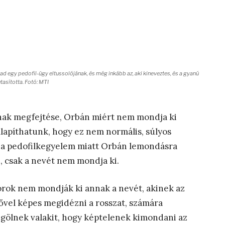
d egy pedofil-ügy eltussolójának, és még inkább az, aki kineveztes, és a gyanú
utasította. Fotó: MTI
nak megfejtése, Orbán miért nem mondja ki
lapíthatunk, hogy ez nem normális, súlyos
ta a pedofilkegyelem miatt Orbán lemondásra
, csak a nevét nem mondja ki.
orok nem mondják ki annak a nevét, akinek az
rővel képes megidézni a rosszat, számára
megölnek valakit, hogy képtelenek kimondani az