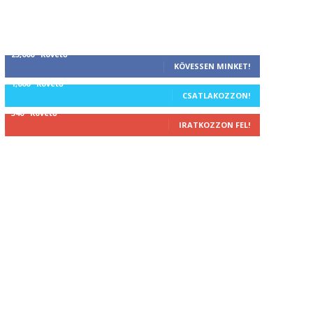
25,000
Követő
KÖVESSEN MINKET!
1,000
Követő
CSATLAKOZZON!
340
Követő
IRATKOZZON FEL!