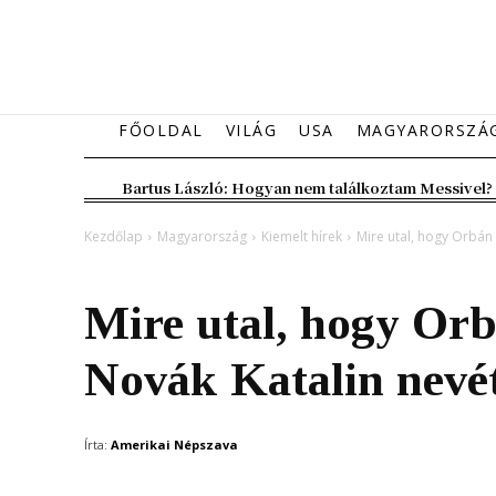
FŐOLDAL
VILÁG
USA
MAGYARORSZÁ
Bartus László: Hogyan nem találkoztam Messivel?
Kezdőlap
Magyarország
Kiemelt hírek
Mire utal, hogy Orbán
Magyarország
Kiemelt hírek
Mire utal, hogy Or
Novák Katalin nevé
Írta:
Amerikai Népszava