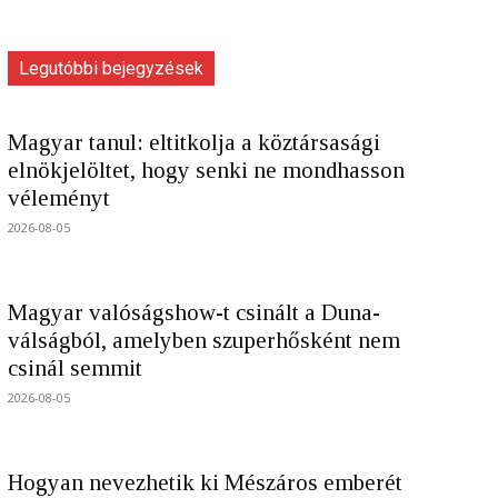
Legutóbbi bejegyzések
Magyar tanul: eltitkolja a köztársasági
elnökjelöltet, hogy senki ne mondhasson
véleményt
2026-08-05
Magyar valóságshow-t csinált a Duna-
válságból, amelyben szuperhősként nem
csinál semmit
2026-08-05
Hogyan nevezhetik ki Mészáros emberét