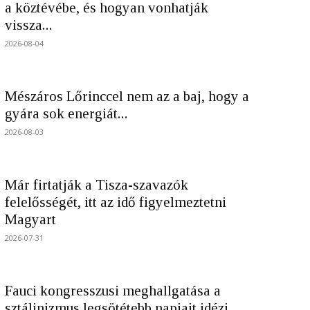
a köztévébe, és hogyan vonhatják
vissza...
2026-08-04
Mészáros Lőrinccel nem az a baj, hogy a
gyára sok energiát...
2026-08-03
Már firtatják a Tisza-szavazók
felelősségét, itt az idő figyelmeztetni
Magyart
2026-07-31
Fauci kongresszusi meghallgatása a
sztálinizmus legsötétebb napjait idézi