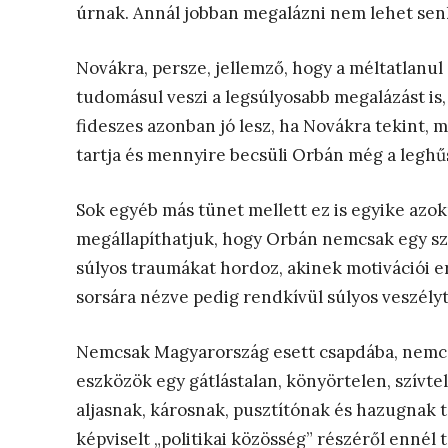
úrnak. Annál jobban megalázni nem lehet sen
Novákra, persze, jellemző, hogy a méltatlanul
tudomásul veszi a legsúlyosabb megalázást is, e
fideszes azonban jó lesz, ha Novákra tekint, 
tartja és mennyire becsüli Orbán még a leghűs
Sok egyéb más tünet mellett ez is egyike azo
megállapíthatjuk, hogy Orbán nemcsak egy sz
súlyos traumákat hordoz, akinek motivációi
sorsára nézve pedig rendkívül súlyos veszélyt
Nemcsak Magyarország esett csapdába, nemcsa
eszközök egy gátlástalan, könyörtelen, szívte
aljasnak, károsnak, pusztítónak és hazugnak 
képviselt „politikai közösség” részéről ennél