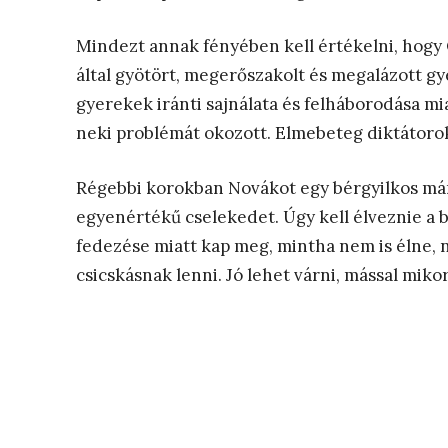
Mindezt annak fényében kell értékelni, hogy 
által gyötört, megerőszakolt és megalázott gy
gyerekek iránti sajnálata és felháborodása mi
neki problémát okozott. Elmebeteg diktátorokn
Régebbi korokban Novákot egy bérgyilkos már
egyenértékű cselekedet. Úgy kell élveznie a 
fedezése miatt kap meg, mintha nem is élne, nem
csicskásnak lenni. Jó lehet várni, mással mik