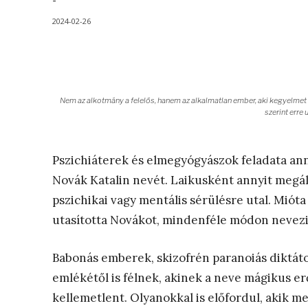
-
2024-02-26
Nem az alkotmány a felelős, hanem az alkalmatlan ember, aki kegyelmet a
szerint erre 
Pszichiáterek és elmegyógyászok feladata an
Novák Katalin nevét. Laikusként annyit megál
pszichikai vagy mentális sérülésre utal. Mió
utasította Novákot, mindenféle módon nevezi
Babonás emberek, skizofrén paranoiás diktát
emlékétől is félnek, akinek a neve mágikus e
kellemetlent. Olyanokkal is előfordul, akik 