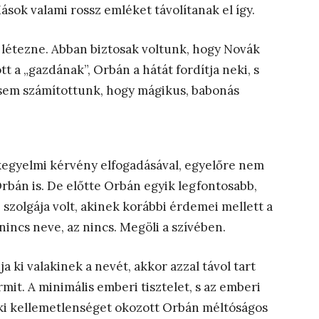
ások valami rossz emléket távolítanak el így.
 létezne. Abban biztosak voltunk, hogy Novák
 a „gazdának”, Orbán a hátát fordítja neki, s
i sem számítottunk, hogy mágikus, babonás
kegyelmi kérvény elfogadásával, egyelőre nem
Orbán is. De előtte Orbán egyik legfontosabb,
szolgája volt, akinek korábbi érdemei mellett a
 nincs neve, az nincs. Megöli a szívében.
ki valakinek a nevét, akkor azzal távol tart
it. A minimális emberi tisztelet, s az emberi
 aki kellemetlenséget okozott Orbán méltóságos