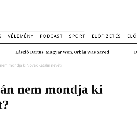
G
VÉLEMÉNY
PODCAST
SPORT
ELŐFIZETÉS
ELŐ
László Bartus: Magyar Won, Orbán Was Saved
B
 nem mondja ki Novák Katalin nevét?
bán nem mondja ki
t?