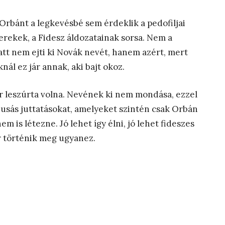
Orbánt a legkevésbé sem érdeklik a pedofiljai
erekek, a Fidesz áldozatainak sorsa. Nem a
att nem ejti ki Novák nevét, hanem azért, mert
ál ez jár annak, aki bajt okoz.
 leszúrta volna. Nevének ki nem mondása, ezzel
busás juttatásokat, amelyeket szintén csak Orbán
 is létezne. Jó lehet így élni, jó lehet fideszes
or történik meg ugyanez.