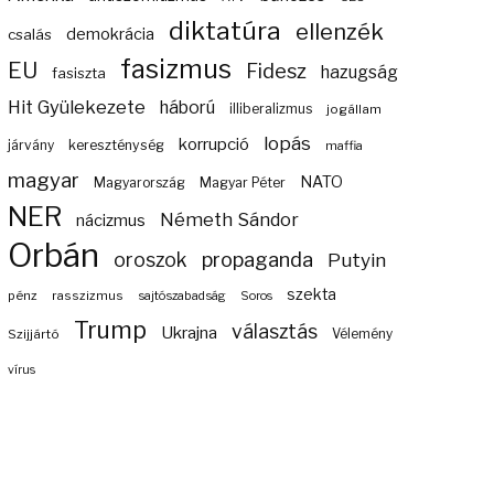
diktatúra
ellenzék
demokrácia
csalás
fasizmus
EU
Fidesz
hazugság
fasiszta
Hit Gyülekezete
háború
illiberalizmus
jogállam
lopás
korrupció
járvány
kereszténység
maffia
magyar
NATO
Magyarország
Magyar Péter
NER
Németh Sándor
nácizmus
Orbán
propaganda
oroszok
Putyin
szekta
pénz
rasszizmus
sajtószabadság
Soros
Trump
választás
Ukrajna
Szijjártó
Vélemény
vírus