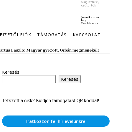
augusztus6,
csütörtök
Jelentkezzen
be /
Csatlakozzon
FIZETŐI FIÓK
TÁMOGATÁS
KAPCSOLAT
artus László: Magyar győzött, Orbán megmenekült
Keresés
Keresés
Tetszett a cikk? Küldjön támogatást QR kóddal!
Iratkozzon fel hírlevelünkre