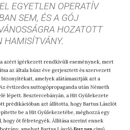
EL EGYETLEN OPERATÍV
BAN SEM, ÉS A GÓJ
VÁNOSSÁGRA HOZATOTT
N HAMISÍTVÁNY.
a azért ígérkezett rendkívüli eseménynek, mert
tsa az általa húsz éve gerjesztett és szervezett
 bizonyítékait, amelyek alátámasztják azt a
t. Az évtizedes suttogópropaganda után Németh
elé lépett. Besztercebányán, a Hit Gyülekezete
t prédikációban azt állította, hogy Bartus Lászlót
t építette be a Hit Gyülekezetébe, méghozzá egy
l, hogy őt félretegyék. Állítása szerint ennek
botrány, amelyet Bartus László
Fesz van
című