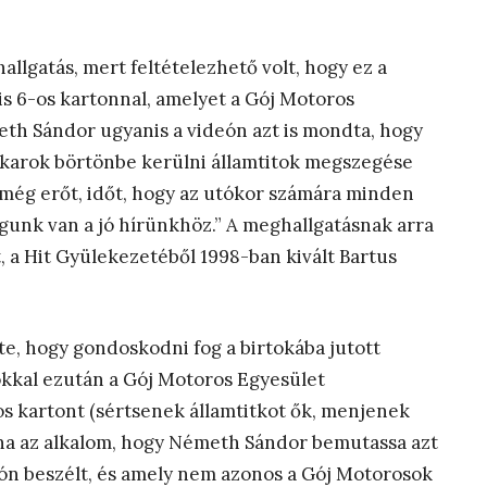
llgatás, mert feltételezhető volt, hogy ez a
is 6-os kartonnal, amelyet a Gój Motoros
eth Sándor ugyanis a videón azt is mondta, hogy
akarok börtönbe kerülni államtitok megszegése
 még erőt, időt, hogy az utókor számára minden
gunk van a jó hírünkhöz.” A meghallgatásnak arra
rét, a Hit Gyülekezetéből 1998-ban kivált Bartus
e, hogy gondoskodni fog a birtokába jutott
okkal ezután a Gój Motoros Egyesület
os kartont (sértsenek államtitkot ők, menjenek
lna az alkalom, hogy Németh Sándor bemutassa azt
deón beszélt, és amely nem azonos a Gój Motorosok