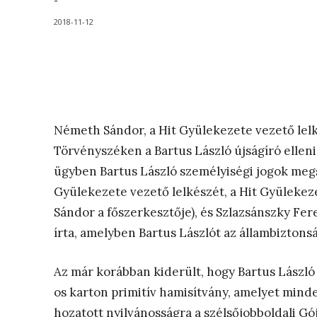
-
2018-11-12
Németh Sándor, a Hit Gyülekezete vezető lelk
Törvényszéken a Bartus László újságíró elleni
ügyben Bartus László személyiségi jogok megs
Gyülekezete vezető lelkészét, a Hit Gyüleke
Sándor a főszerkesztője), és Szlazsánszky Fer
írta, amelyben Bartus Lászlót az állambizton
Az már korábban kiderült, hogy Bartus László 
os karton primitív hamisítvány, amelyet min
hozatott nyilvánosságra a szélsőjobboldali G