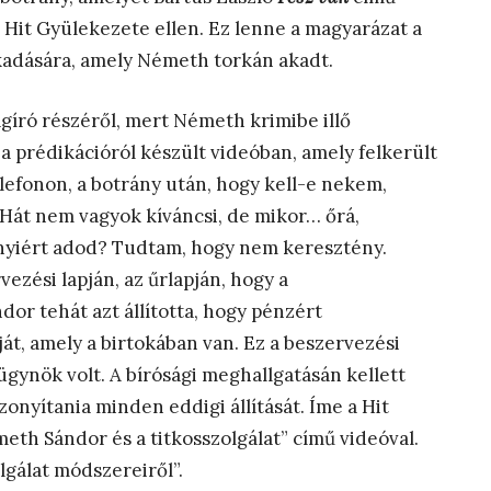
a Hit Gyülekezete ellen. Ez lenne a magyarázat a
kadására, amely Németh torkán akadt.
ágíró részéről, mert Németh krimibe illő
a prédikációról készült videóban, amely felkerült
elefonon, a botrány után, hogy kell-e nekem,
 Hát nem vagyok kíváncsi, de mikor… őrá,
nyiért adod? Tudtam, hogy nem keresztény.
zési lapján, az űrlapján, hogy a
or tehát azt állította, hogy pénzért
át, amely a birtokában van. Ez a beszervezési
 ügynök volt. A bírósági meghallgatásán kellett
zonyítania minden eddigi állítását. Íme a Hit
th Sándor és a titkosszolgálat” című videóval.
olgálat módszereiről”.