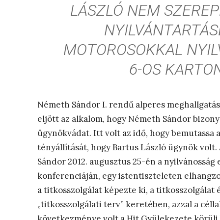
LÁSZLÓ NEM SZEREP
NYILVÁNTARTÁS
MOTOROSOKKAL NYIL
6-OS KARTO
Németh Sándor I. rendű alperes meghallgatás
eljött az alkalom, hogy Németh Sándor bizonyí
ügynökvádat. Itt volt az idő, hogy bemutassa a
tényállítását, hogy Bartus László ügynök vol
Sándor 2012. augusztus 25-én a nyilvánosság 
konferenciáján, egy istentiszteleten elhangzot
a titkosszolgálat képezte ki, a titkosszolgála
„titkosszolgálati terv” keretében, azzal a célla
következménye volt a Hit Gyülekezete körüli 