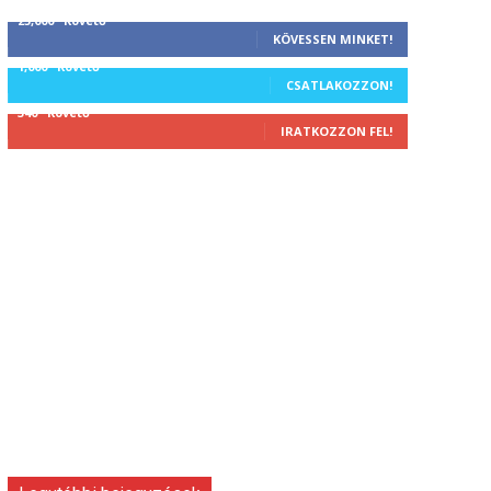
25,000
Követő
KÖVESSEN MINKET!
1,000
Követő
CSATLAKOZZON!
340
Követő
IRATKOZZON FEL!