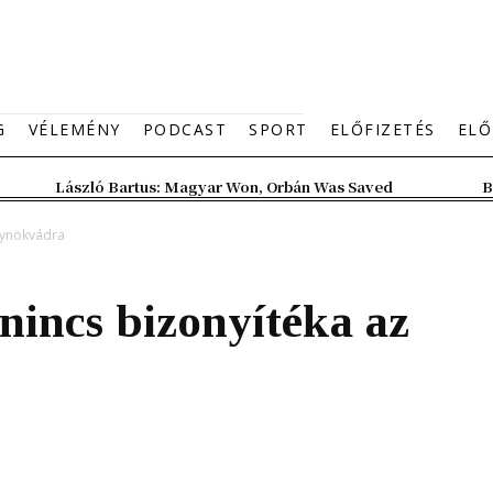
G
VÉLEMÉNY
PODCAST
SPORT
ELŐFIZETÉS
ELŐ
László Bartus: Magyar Won, Orbán Was Saved
B
gynökvádra
incs bizonyítéka az