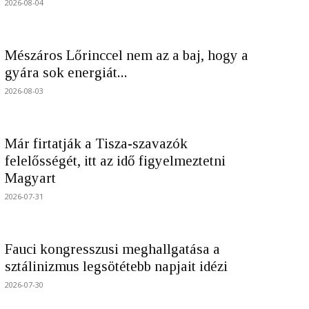
2026-08-04
Mészáros Lőrinccel nem az a baj, hogy a
gyára sok energiát...
2026-08-03
Már firtatják a Tisza-szavazók
felelősségét, itt az idő figyelmeztetni
Magyart
2026-07-31
Fauci kongresszusi meghallgatása a
sztálinizmus legsötétebb napjait idézi
2026-07-30