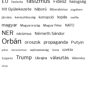
fasizmus
EU
Fidesz
hazugság
fasiszta
Hit Gyülekezete
háború
illiberalizmus
jogállam
lopás
korrupció
járvány
kereszténység
maffia
magyar
NATO
Magyarország
Magyar Péter
NER
Németh Sándor
nácizmus
Orbán
propaganda
oroszok
Putyin
szekta
pénz
rasszizmus
sajtószabadság
Soros
Trump
választás
Ukrajna
Szijjártó
Vélemény
vírus