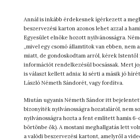
Annál is inkább érdekesnek ígérkezett a megha
beszervezési karton azonos lehet azzal a ham
Egyesület elnöke hozott nyilvánosságra. Ném
„mivel egy csomó államtitok van ebben, nem 
miatt, de gondoskodtam arról, kérek Istentől
információt rendelkezésül bocsássak. Mert jo
is választ kellett adnia: ki sérti a másik jó hí
László Németh Sándorét, vagy fordítva.
Miután ugyanis Németh Sándor itt bejelentett
bizonyíték nyilvánosságra hozataláról, nem s
nyilvánosságra hozta a fent említett hamis 6-
börtönbe ők). A mostani meghallgatás lett vo
a valódi beszervezési kartont, amelyről a vi