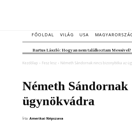
FŐOLDAL
VILÁG
USA
MAGYARORSZÁ
Bartus László: Hogyan nem találkoztam Messivel?
Kezdőlap
Fesz lesz
Németh Sándornak nincs bizonyítéka az ü
Fesz lesz
Kiemelt fő hír
Magyarország
Németh Sándornak n
ügynökvádra
Írta:
Amerikai Népszava