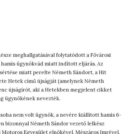
észe meghallgatásával folytatódott a Fővárosi
 hamis ügynökvád miatt indított eljárás. Az
értése miatt perelte Németh Sándort, a Hit
zete Hetek című újságját (amelynek Németh
enc újságírót, aki a Hetekben megjelent cikket
ság ügynökének nevezték.
soha nem volt ügynök, a nevére kiállított hamis 6-
den bizonnyal Németh Sándor vezető lelkész
ój Motoros Egyesület elnökével, Mészáros Imrével.