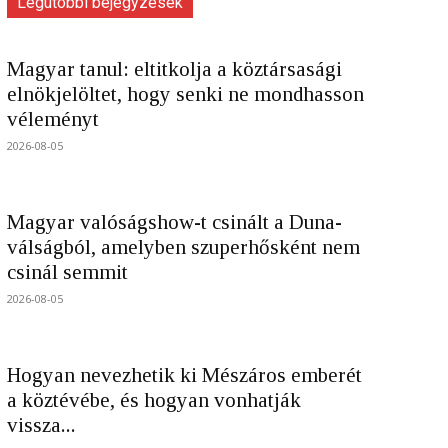
Legutóbbi bejegyzések
Magyar tanul: eltitkolja a köztársasági
elnökjelöltet, hogy senki ne mondhasson
véleményt
2026-08-05
Magyar valóságshow-t csinált a Duna-
válságból, amelyben szuperhősként nem
csinál semmit
2026-08-05
Hogyan nevezhetik ki Mészáros emberét
a köztévébe, és hogyan vonhatják
vissza...