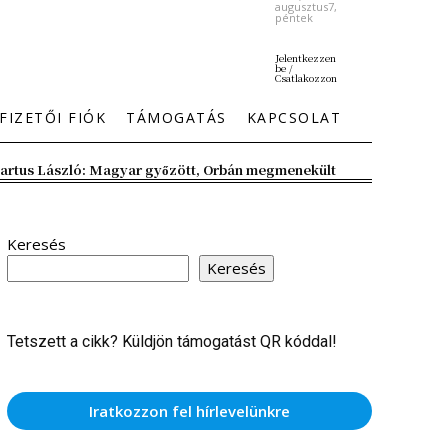
augusztus7,
péntek
Jelentkezzen
be /
Csatlakozzon
FIZETŐI FIÓK
TÁMOGATÁS
KAPCSOLAT
artus László: Magyar győzött, Orbán megmenekült
Keresés
Keresés
Tetszett a cikk? Küldjön támogatást QR kóddal!
Iratkozzon fel hírlevelünkre