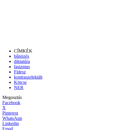
CÍMKÉK
bűnözés
diktatúra
fasizmus
Fidesz
kontraszelektált
Kötcse
NER
Megosztás
Facebook
X
Pinterest
WhatsApp
Linkedin
Email