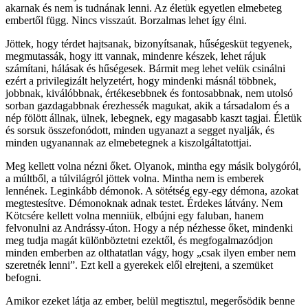
akarnak és nem is tudnának lenni. Az életük egyetlen elmebeteg
embertől függ. Nincs visszaút. Borzalmas lehet így élni.
Jöttek, hogy térdet hajtsanak, bizonyítsanak, hűségesküt tegyenek,
megmutassák, hogy itt vannak, mindenre készek, lehet rájuk
számítani, hálásak és hűségesek. Bármit meg lehet velük csinálni
ezért a privilegizált helyzetért, hogy mindenki másnál többnek,
jobbnak, kiválóbbnak, értékesebbnek és fontosabbnak, nem utolsó
sorban gazdagabbnak érezhessék magukat, akik a társadalom és a
nép fölött állnak, ülnek, lebegnek, egy magasabb kaszt tagjai. Életük
és sorsuk összefonódott, minden ugyanazt a segget nyalják, és
minden ugyanannak az elmebetegnek a kiszolgáltatottjai.
Meg kellett volna nézni őket. Olyanok, mintha egy másik bolygóról,
a múltből, a túlvilágról jöttek volna. Mintha nem is emberek
lennének. Leginkább démonok. A sötétség egy-egy démona, azokat
megtestesítve. Démonoknak adnak testet. Érdekes látvány. Nem
Kötcsére kellett volna menniük, elbújni egy faluban, hanem
felvonulni az Andrássy-úton. Hogy a nép nézhesse őket, mindenki
meg tudja magát különböztetni ezektől, és megfogalmazódjon
minden emberben az olthatatlan vágy, hogy „csak ilyen ember nem
szeretnék lenni”. Ezt kell a gyerekek elől elrejteni, a szemüket
befogni.
Amikor ezeket látja az ember, belül megtisztul, megerősödik benne