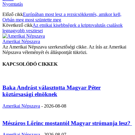
Nyomtatás
Előző cikk
Európában most lesz a rezsicsökkentés, amikor kell,
Orbán meg most szüntette meg
Következő cikk
Az etnikai kisebbségek a kriptovalutás csalások
legnagyobb vesztesei
Amerikai Népszava
Az Amerikai Népszava szerkesztőségi cikke. Az írás az Amerikai
Népszava véleményét és álláspontját tükrözi.
KAPCSOLÓDÓ CIKKEK
Baka Andrást választotta Magyar Péter
köztársasági elnöknek
Amerikai Népszava
-
2026-08-08
Mészáros Lőrinc mostantól Magyar strómanja lesz?
Amerikai Népszava
-
2026-08-07