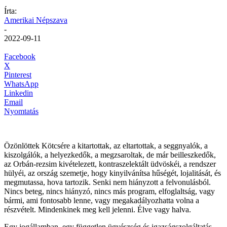
Írta:
Amerikai Népszava
-
2022-09-11
Facebook
X
Pinterest
WhatsApp
Linkedin
Email
Nyomtatás
Özönlöttek Kötcsére a kitartottak, az eltartottak, a seggnyalók, a
kiszolgálók, a helyezkedők, a megzsaroltak, de már beilleszkedők,
az Orbán-rezsim kivételezett, kontraszelektált üdvöskéi, a rendszer
hülyéi, az ország szemetje, hogy kinyilvánítsa hűségét, lojalitását, és
megmutassa, hova tartozik. Senki nem hiányzott a felvonulásból.
Nincs beteg, nincs hiányzó, nincs más program, elfoglaltság, vagy
bármi, ami fontosabb lenne, vagy megakadályozhatta volna a
részvételt. Mindenkinek meg kell jelenni. Élve vagy halva.
Egy jogállamban, egy független ügyészség és igazságszolgáltatás