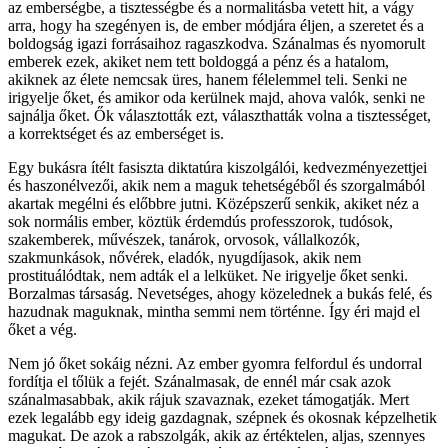
az emberségbe, a tisztességbe és a normalitásba vetett hit, a vágy
arra, hogy ha szegényen is, de ember módjára éljen, a szeretet és a
boldogság igazi forrásaihoz ragaszkodva. Szánalmas és nyomorult
emberek ezek, akiket nem tett boldoggá a pénz és a hatalom,
akiknek az élete nemcsak üres, hanem félelemmel teli. Senki ne
irigyelje őket, és amikor oda kerülnek majd, ahova valók, senki ne
sajnálja őket. Ők választották ezt, választhatták volna a tisztességet,
a korrektséget és az emberséget is.
Egy bukásra ítélt fasiszta diktatúra kiszolgálói, kedvezményezettjei
és haszonélvezői, akik nem a maguk tehetségéből és szorgalmából
akartak megélni és előbbre jutni. Középszerű senkik, akiket néz a
sok normális ember, köztük érdemdús professzorok, tudósok,
szakemberek, művészek, tanárok, orvosok, vállalkozók,
szakmunkások, nővérek, eladók, nyugdíjasok, akik nem
prostituálódtak, nem adták el a lelküket. Ne irigyelje őket senki.
Borzalmas társaság. Nevetséges, ahogy közelednek a bukás felé, és
hazudnak maguknak, mintha semmi nem történne. Így éri majd el
őket a vég.
Nem jó őket sokáig nézni. Az ember gyomra felfordul és undorral
fordítja el tőlük a fejét. Szánalmasak, de ennél már csak azok
szánalmasabbak, akik rájuk szavaznak, ezeket támogatják. Mert
ezek legalább egy ideig gazdagnak, szépnek és okosnak képzelhetik
magukat. De azok a rabszolgák, akik az értéktelen, aljas, szennyes