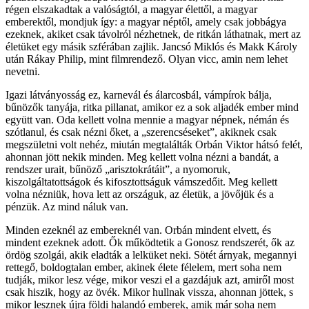
régen elszakadtak a valóságtól, a magyar élettől, a magyar
emberektől, mondjuk így: a magyar néptől, amely csak jobbágya
ezeknek, akiket csak távolról nézhetnek, de ritkán láthatnak, mert az
életüket egy másik szférában zajlik. Jancsó Miklós és Makk Károly
után Rákay Philip, mint filmrendező. Olyan vicc, amin nem lehet
nevetni.
Igazi látványosság ez, karnevál és álarcosbál, vámpírok bálja,
bűnözők tanyája, ritka pillanat, amikor ez a sok aljadék ember mind
együtt van. Oda kellett volna mennie a magyar népnek, némán és
szótlanul, és csak nézni őket, a „szerencséseket”, akiknek csak
megszületni volt nehéz, miután megtalálták Orbán Viktor hátsó felét,
ahonnan jött nekik minden. Meg kellett volna nézni a bandát, a
rendszer urait, bűnöző „arisztokrátáit”, a nyomoruk,
kiszolgáltatottságok és kifosztottságuk vámszedőit. Meg kellett
volna nézniük, hova lett az országuk, az életük, a jövőjük és a
pénzük. Az mind náluk van.
Minden ezeknél az embereknél van. Orbán mindent elvett, és
mindent ezeknek adott. Ők működtetik a Gonosz rendszerét, ők az
ördög szolgái, akik eladták a lelküket neki. Sötét árnyak, megannyi
rettegő, boldogtalan ember, akinek élete félelem, mert soha nem
tudják, mikor lesz vége, mikor veszi el a gazdájuk azt, amiről most
csak hiszik, hogy az övék. Mikor hullnak vissza, ahonnan jöttek, s
mikor lesznek újra földi halandó emberek, amik már soha nem