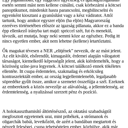
esetén semmi mást nem kellene csinálni, csak körbezárni a kötcsei
panoptikumot, mindenkit hasra parancsolni, megbilincselni és
egyenként kiosztani a gyanúsítást vagy a kész vádiratot. Attól
tartunk, hogy amikor egyszer eljön (ha eljön) Magyarország
ezeréves történetében először az igazság pillanata, akkor ez a banda
épp ellenkező irányba tart majd: spriccel szét, fut és menekül,
távozik, azt mutatja, hogy neki semmi köze az egészhez. Pedig itt
nincs egyetlen ember, akit nem lehetne (kellene) letartóztatni.
Ők magukat tévesen a NER „elitjének” nevezik, de az mást jelent.
Az elit kiválót, elsőrendűt, kimagaslót, érdemei alapján válogatott
társaságot, kiemelkedő képességűt jelent, akik kiérdemelték, hogy a
közösség színe-java legyenek. A kötcsei találkozó ennek tökéletes
ellentéte. Itt csupa érdemtelen, szakmailag és erkölcsileg
kontraszelektált ember, az ország legjellemtelenebb, legaljasabb
söpredéke gyűlt össze, amikor a szemetet összefújja a szél. Ezeknek
az embereknek a közös nevezője az alávalóság, a jellemtelenség, az
érdemtelenség, a nyalizással szerzett pénz és pozíció.
A holokauszthamisító áltörténésznő, az oktatási szabadságtól
megfosztott egyetemek urai, mint pribékek, a strómanok és
oligarchák babái, levetkőzött, de azért a bandában megtartott és
pénzelt feleségei, csupa tehetségtelen ember, közhülye, akik már