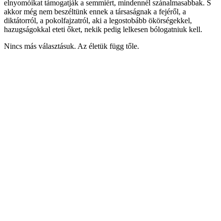
elnyomóikat támogatják a semmiért, mindennél szánalmasabbak. S
akkor még nem beszéltünk ennek a társaságnak a fejéről, a
diktátorról, a pokolfajzatról, aki a legostobább ökörségekkel,
hazugságokkal eteti őket, nekik pedig lelkesen bólogatniuk kell.
Nincs más választásuk. Az életük függ tőle.