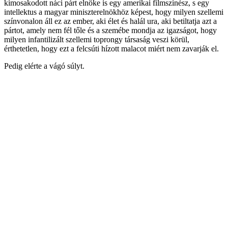
kimosakodott náci párt elnöke is egy amerikai filmszínész, s egy
intellektus a magyar miniszterelnökhöz képest, hogy milyen szellemi
színvonalon áll ez az ember, aki élet és halál ura, aki betiltatja azt a
pártot, amely nem fél tőle és a szemébe mondja az igazságot, hogy
milyen infantilizált szellemi toprongy társaság veszi körül,
érthetetlen, hogy ezt a felcsúti hízott malacot miért nem zavarják el.
Pedig elérte a vágó súlyt.