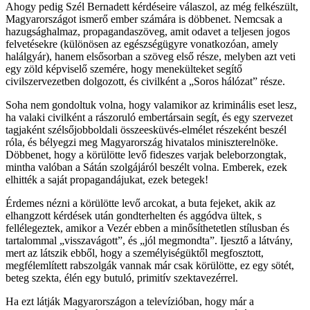
Ahogy pedig Szél Bernadett kérdéseire válaszol, az még felkészült,
Magyarországot ismerő ember számára is döbbenet. Nemcsak a
hazugsághalmaz, propagandaszöveg, amit odavet a teljesen jogos
felvetésekre (különösen az egészségügyre vonatkozóan, amely
halálgyár), hanem elsősorban a szöveg első része, melyben azt veti
egy zöld képviselő szemére, hogy menekülteket segítő
civilszervezetben dolgozott, és civilként a „Soros hálózat” része.
Soha nem gondoltuk volna, hogy valamikor az kriminális eset lesz,
ha valaki civilként a rászoruló embertársain segít, és egy szervezet
tagjaként szélsőjobboldali összeesküvés-elmélet részeként beszél
róla, és bélyegzi meg Magyarország hivatalos miniszterelnöke.
Döbbenet, hogy a körülötte levő fideszes varjak beleborzongtak,
mintha valóban a Sátán szolgájáról beszélt volna. Emberek, ezek
elhitték a saját propagandájukat, ezek betegek!
Érdemes nézni a körülötte levő arcokat, a buta fejeket, akik az
elhangzott kérdések után gondterhelten és aggódva ültek, s
fellélegeztek, amikor a Vezér ebben a minősíthetetlen stílusban és
tartalommal „visszavágott”, és „jól megmondta”. Ijesztő a látvány,
mert az látszik ebből, hogy a személyiségüktől megfosztott,
megfélemlített rabszolgák vannak már csak körülötte, ez egy sötét,
beteg szekta, élén egy butuló, primitív szektavezérrel.
Ha ezt látják Magyarországon a televízióban, hogy már a