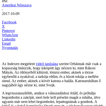
Írta:
Amerikai Népszava
-
2017-10-09
Facebook
X
Pinterest
WhatsApp
Linkedin
Email
Nyomtatás
Az Indexen megjelent
videó tanúsága
szerint Orbánnak már csak a
kopaszság hiányzik, hogy kiköpött úgy nézzen ki, mint Rákosi
Mátyás. Az öltönyéből kihízott, tömzsi ember, akinek a törzse
egybenőtt a nyakával, a tarkója eltűnt, és a hízott tokája a mellére
simul. Az ember, akinek a kövér katona a halála. Katonaruhában ő
nagyjából úgy nézne ki, mint Svejk.
A legvisszataszítóbb, amikor a válaszadáshoz feláll, és próbálja
begombolni a zakóját, mert bele kell préselni magát a ruhába, ülve
ugyanis már nem lehet begombolni, lepattognának a gombok. A
külső és a belső harmóniája látszik meg itt, a rút bensőt egyre rútabb