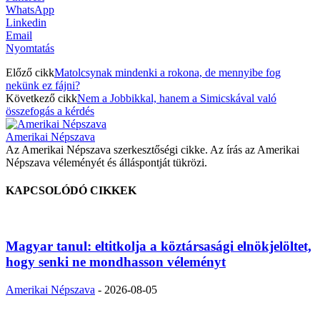
WhatsApp
Linkedin
Email
Nyomtatás
Előző cikk
Matolcsynak mindenki a rokona, de mennyibe fog
nekünk ez fájni?
Következő cikk
Nem a Jobbikkal, hanem a Simicskával való
összefogás a kérdés
Amerikai Népszava
Az Amerikai Népszava szerkesztőségi cikke. Az írás az Amerikai
Népszava véleményét és álláspontját tükrözi.
KAPCSOLÓDÓ CIKKEK
Magyar tanul: eltitkolja a köztársasági elnökjelöltet,
hogy senki ne mondhasson véleményt
Amerikai Népszava
-
2026-08-05