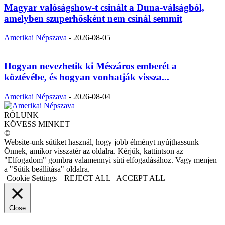
Magyar valóságshow-t csinált a Duna-válságból,
amelyben szuperhősként nem csinál semmit
Amerikai Népszava
-
2026-08-05
Hogyan nevezhetik ki Mészáros emberét a
köztévébe, és hogyan vonhatják vissza...
Amerikai Népszava
-
2026-08-04
RÓLUNK
KÖVESS MINKET
©
Website-unk sütiket használ, hogy jobb élményt nyújthassunk
Önnek, amikor visszatér az oldalra. Kérjük, kattintson az
"Elfogadom" gombra valamennyi süti elfogadásához. Vagy menjen
a "Sütik beállítása" oldalra.
Cookie Settings
REJECT ALL
ACCEPT ALL
Close