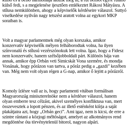
külső fedi, s a megjelenése ijesztően emlékeztet Rákosi Mátyásra. A
stílusa nemkülönben, ahogy a képviselők kérdéseire válaszol. Suttyó
viselkedése nyilván nagy tetszést aratott volna az egykori MKP
soraiban is.
Volt a magyar parlamentnek még olyan korszaka, amikor
konzervatív képviselők mélyen felháborodtak volna, ha ilyen
színvonalú és stílusú vezérszónokuk lett volna. Igaz, hogy a Fidesz
nem konzervatív, hanem szélsőjobboldali párt. Különös bája van
annak, amikor épp Orbán veti Simicskát Vona szemére, és mondja
Vonának, hogy pórázon van tartva, a póráz pedig a „gazdi” kezében
van. Még nem volt olyan régen a G-nap, amikor ő lejött a pórázról.
Komoly ízlésre vall az is, hogy parlamenti vitában formálisan
Magyarország miniszterelnöke nem a kérdésre válaszol, hanem
olyan emberre tesz célzást, akivel személyes konfliktusa van, mert
összevesztek a lopott pénzen, és az illető esténként kiírja a saját
plakátjaira azt, hogy „Orbán geci”. Ami igaz, nem is kicsi, de erre a
szintre rántani a közjogi méltóságot, amelyet az alkotmányos rend
megdöntése óta törvénytelenül bitorol, nagyon alpári.