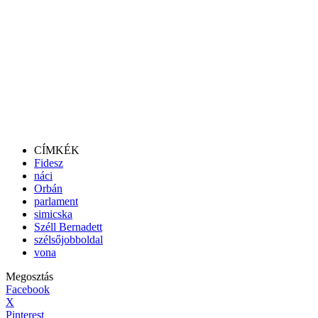
CÍMKÉK
Fidesz
náci
Orbán
parlament
simicska
Széll Bernadett
szélsőjobboldal
vona
Megosztás
Facebook
X
Pinterest