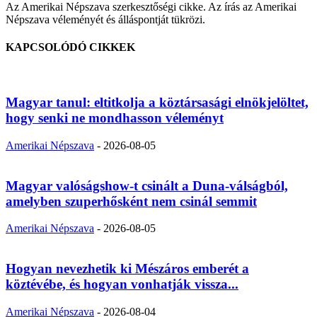
Az Amerikai Népszava szerkesztőségi cikke. Az írás az Amerikai
Népszava véleményét és álláspontját tükrözi.
KAPCSOLÓDÓ CIKKEK
Magyar tanul: eltitkolja a köztársasági elnökjelöltet,
hogy senki ne mondhasson véleményt
Amerikai Népszava
-
2026-08-05
Magyar valóságshow-t csinált a Duna-válságból,
amelyben szuperhősként nem csinál semmit
Amerikai Népszava
-
2026-08-05
Hogyan nevezhetik ki Mészáros emberét a
köztévébe, és hogyan vonhatják vissza...
Amerikai Népszava
-
2026-08-04