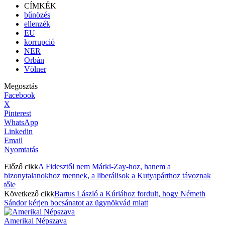
CÍMKÉK
bűnözés
ellenzék
EU
korrupció
NER
Orbán
Völner
Megosztás
Facebook
X
Pinterest
WhatsApp
Linkedin
Email
Nyomtatás
Előző cikk
A Fidesztől nem Márki-Zay-hoz, hanem a
bizonytalanokhoz mennek, a liberálisok a Kutyapárthoz távoznak
tőle
Következő cikk
Bartus László a Kúriához fordult, hogy Németh
Sándor kérjen bocsánatot az ügynökvád miatt
Amerikai Népszava