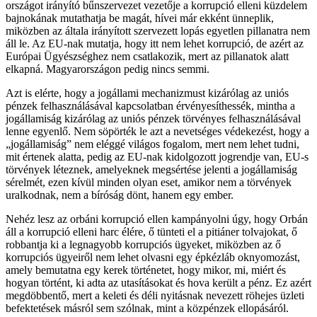
országot irányító bűnszervezet vezetője a korrupció elleni küzdelem
bajnokának mutathatja be magát, hívei már ekként ünneplik,
miközben az általa irányított szervezett lopás egyetlen pillanatra nem
áll le. Az EU-nak mutatja, hogy itt nem lehet korrupció, de azért az
Európai Ügyészséghez nem csatlakozik, mert az pillanatok alatt
elkapná. Magyarországon pedig nincs semmi.
Azt is elérte, hogy a jogállami mechanizmust kizárólag az uniós
pénzek felhasználásával kapcsolatban érvényesíthessék, mintha a
jogállamiság kizárólag az uniós pénzek törvényes felhasználásával
lenne egyenlő. Nem söpörték le azt a nevetséges védekezést, hogy a
„jogállamiság” nem eléggé világos fogalom, mert nem lehet tudni,
mit értenek alatta, pedig az EU-nak kidolgozott jogrendje van, EU-s
törvények léteznek, amelyeknek megsértése jelenti a jogállamiság
sérelmét, ezen kívül minden olyan eset, amikor nem a törvények
uralkodnak, nem a bíróság dönt, hanem egy ember.
Nehéz lesz az orbáni korrupció ellen kampányolni úgy, hogy Orbán
áll a korrupció elleni harc élére, ő tünteti el a pitiáner tolvajokat, ő
robbantja ki a legnagyobb korrupciós ügyeket, miközben az ő
korrupciós ügyeiről nem lehet olvasni egy épkézláb oknyomozást,
amely bemutatna egy kerek történetet, hogy mikor, mi, miért és
hogyan történt, ki adta az utasításokat és hova került a pénz. Ez azért
megdöbbentő, mert a keleti és déli nyitásnak nevezett röhejes üzleti
befektetések másról sem szólnak, mint a közpénzek ellopásáról.