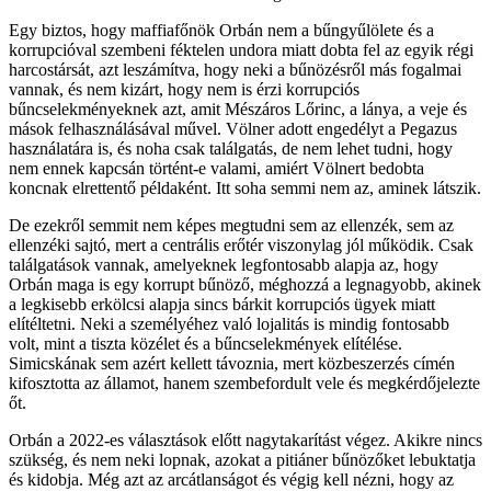
Egy biztos, hogy maffiafőnök Orbán nem a bűngyűlölete és a
korrupcióval szembeni féktelen undora miatt dobta fel az egyik régi
harcostársát, azt leszámítva, hogy neki a bűnözésről más fogalmai
vannak, és nem kizárt, hogy nem is érzi korrupciós
bűncselekményeknek azt, amit Mészáros Lőrinc, a lánya, a veje és
mások felhasználásával művel. Völner adott engedélyt a Pegazus
használatára is, és noha csak találgatás, de nem lehet tudni, hogy
nem ennek kapcsán történt-e valami, amiért Völnert bedobta
koncnak elrettentő példaként. Itt soha semmi nem az, aminek látszik.
De ezekről semmit nem képes megtudni sem az ellenzék, sem az
ellenzéki sajtó, mert a centrális erőtér viszonylag jól működik. Csak
találgatások vannak, amelyeknek legfontosabb alapja az, hogy
Orbán maga is egy korrupt bűnöző, méghozzá a legnagyobb, akinek
a legkisebb erkölcsi alapja sincs bárkit korrupciós ügyek miatt
elítéltetni. Neki a személyéhez való lojalitás is mindig fontosabb
volt, mint a tiszta közélet és a bűncselekmények elítélése.
Simicskának sem azért kellett távoznia, mert közbeszerzés címén
kifosztotta az államot, hanem szembefordult vele és megkérdőjelezte
őt.
Orbán a 2022-es választások előtt nagytakarítást végez. Akikre nincs
szükség, és nem neki lopnak, azokat a pitiáner bűnözőket lebuktatja
és kidobja. Még azt az arcátlanságot és végig kell nézni, hogy az