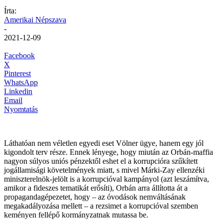
Írta:
Amerikai Népszava
-
2021-12-09
Facebook
X
Pinterest
WhatsApp
Linkedin
Email
Nyomtatás
Láthatóan nem véletlen egyedi eset Völner ügye, hanem egy jól
kigondolt terv része. Ennek lényege, hogy miután az Orbán-maffia
nagyon súlyos uniós pénzektől eshet el a korrupcióra szűkített
jogállamisági követelmények miatt, s mivel Márki-Zay ellenzéki
miniszterelnök-jelölt is a korrupcióval kampányol (azt leszámítva,
amikor a fideszes tematikát erősíti), Orbán arra állította át a
propagandagépezetet, hogy – az óvodások nemváltásának
megakadályozása mellett – a rezsimet a korrupcióval szemben
keményen fellépő kormányzatnak mutassa be.