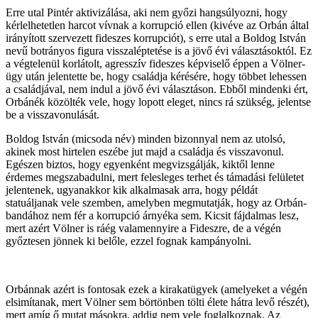
Erre utal Pintér aktivizálása, aki nem győzi hangsúlyozni, hogy
kérlelhetetlen harcot vívnak a korrupció ellen (kivéve az Orbán által
irányított szervezett fideszes korrupciót), s erre utal a Boldog István
nevű botrányos figura visszaléptetése is a jövő évi választásoktól. Ez
a végtelenül korlátolt, agresszív fideszes képviselő éppen a Völner-
ügy után jelentette be, hogy családja kérésére, hogy többet lehessen
a családjával, nem indul a jövő évi választáson. Ebből mindenki ért,
Orbánék közölték vele, hogy lopott eleget, nincs rá szükség, jelentse
be a visszavonulását.
Boldog István (micsoda név) minden bizonnyal nem az utolsó,
akinek most hirtelen eszébe jut majd a családja és visszavonul.
Egészen biztos, hogy egyenként megvizsgálják, kiktől lenne
érdemes megszabadulni, mert felesleges terhet és támadási felületet
jelentenek, ugyanakkor kik alkalmasak arra, hogy példát
statuáljanak vele szemben, amelyben megmutatják, hogy az Orbán-
bandához nem fér a korrupció árnyéka sem. Kicsit fájdalmas lesz,
mert azért Völner is ráég valamennyire a Fideszre, de a végén
győztesen jönnek ki belőle, ezzel fognak kampányolni.
Orbánnak azért is fontosak ezek a kirakatügyek (amelyeket a végén
elsimítanak, mert Völner sem börtönben tölti élete hátra levő részét),
mert amíg ő mutat másokra, addig nem vele foglalkoznak. Az