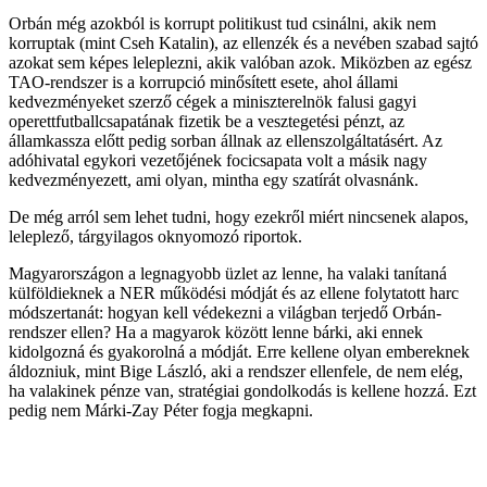
Orbán még azokból is korrupt politikust tud csinálni, akik nem
korruptak (mint Cseh Katalin), az ellenzék és a nevében szabad sajtó
azokat sem képes leleplezni, akik valóban azok. Miközben az egész
TAO-rendszer is a korrupció minősített esete, ahol állami
kedvezményeket szerző cégek a miniszterelnök falusi gagyi
operettfutballcsapatának fizetik be a vesztegetési pénzt, az
államkassza előtt pedig sorban állnak az ellenszolgáltatásért. Az
adóhivatal egykori vezetőjének focicsapata volt a másik nagy
kedvezményezett, ami olyan, mintha egy szatírát olvasnánk.
De még arról sem lehet tudni, hogy ezekről miért nincsenek alapos,
leleplező, tárgyilagos oknyomozó riportok.
Magyarországon a legnagyobb üzlet az lenne, ha valaki tanítaná
külföldieknek a NER működési módját és az ellene folytatott harc
módszertanát: hogyan kell védekezni a világban terjedő Orbán-
rendszer ellen? Ha a magyarok között lenne bárki, aki ennek
kidolgozná és gyakorolná a módját. Erre kellene olyan embereknek
áldozniuk, mint Bige László, aki a rendszer ellenfele, de nem elég,
ha valakinek pénze van, stratégiai gondolkodás is kellene hozzá. Ezt
pedig nem Márki-Zay Péter fogja megkapni.