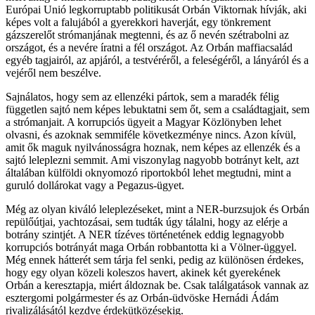
Európai Unió legkorruptabb politikusát Orbán Viktornak hívják, aki
képes volt a falujából a gyerekkori haverját, egy tönkrement
gázszerelőt strómanjának megtenni, és az ő nevén szétrabolni az
országot, és a nevére íratni a fél országot. Az Orbán maffiacsalád
egyéb tagjairól, az apjáról, a testvéréről, a feleségéről, a lányáról és a
vejéről nem beszélve.
Sajnálatos, hogy sem az ellenzéki pártok, sem a maradék félig
független sajtó nem képes lebuktatni sem őt, sem a családtagjait, sem
a strómanjait. A korrupciós ügyeit a Magyar Közlönyben lehet
olvasni, és azoknak semmiféle következménye nincs. Azon kívül,
amit ők maguk nyilvánosságra hoznak, nem képes az ellenzék és a
sajtó leleplezni semmit. Ami viszonylag nagyobb botrányt kelt, azt
általában külföldi oknyomozó riportokból lehet megtudni, mint a
guruló dollárokat vagy a Pegazus-ügyet.
Még az olyan kiváló leleplezéseket, mint a NER-burzsujok és Orbán
repülőútjai, yachtozásai, sem tudták úgy tálalni, hogy az elérje a
botrány szintjét. A NER tízéves történetének eddig legnagyobb
korrupciós botrányát maga Orbán robbantotta ki a Völner-üggyel.
Még ennek hátterét sem tárja fel senki, pedig az különösen érdekes,
hogy egy olyan közeli koleszos havert, akinek két gyerekének
Orbán a keresztapja, miért áldoznak be. Csak találgatások vannak az
esztergomi polgármester és az Orbán-üdvöske Hernádi Ádám
rivalizálásától kezdve érdekütközésekig.