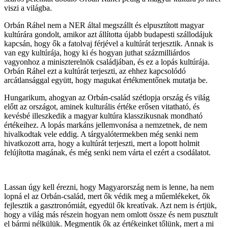
viszi a világba.
Orbán Ráhel nem a NER által megszállt és elpusztított magyar
kultúrára gondolt, amikor azt állította újabb budapesti szállodájuk
kapcsán, hogy ők a fatolvaj férjével a kultúrát terjesztik. Annak is
van egy kultúrája, hogy ki és hogyan juthat százmilliárdos
vagyonhoz a miniszterelnök családjában, és ez a lopás kultúrája.
Orbán Ráhel ezt a kultúrát terjeszti, az ehhez kapcsolódó
arcátlansággal együtt, hogy magukat értékmentőnek mutatja be.
Hungarikum, ahogyan az Orbán-család szétlopja ország és világ
előtt az országot, aminek kulturális értéke erősen vitatható, és
kevésbé illeszkedik a magyar kultúra klasszikusnak mondható
értékeihez. A lopás markáns jellemvonása a nemzetnek, de nem
hivalkodtak vele eddig. A tárgyalótermekben még senki nem
hivatkozott arra, hogy a kultúrát terjeszti, mert a lopott holmit
felújította magának, és még senki nem várta el ezért a csodálatot.
Lassan úgy kell érezni, hogy Magyarország nem is lenne, ha nem
lopná el az Orbán-család, mert ők védik meg a műemlékeket, ők
fejlesztik a gasztronómiát, egyedül ők kreatívak. Azt nem is értjük,
hogy a világ más részein hogyan nem omlott össze és nem pusztult
el bármi nélkülük. Megmentik ők az értékeinket tőlünk, mert a mi