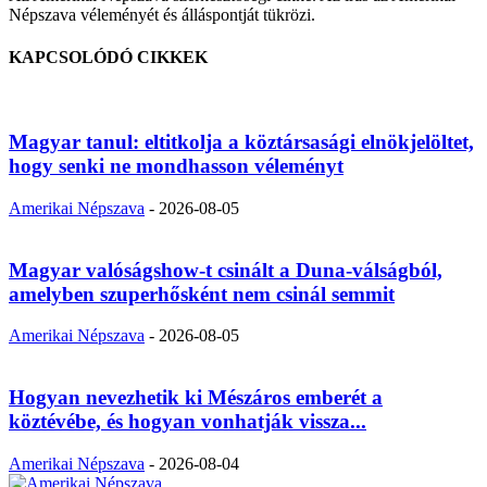
Népszava véleményét és álláspontját tükrözi.
KAPCSOLÓDÓ CIKKEK
Magyar tanul: eltitkolja a köztársasági elnökjelöltet,
hogy senki ne mondhasson véleményt
Amerikai Népszava
-
2026-08-05
Magyar valóságshow-t csinált a Duna-válságból,
amelyben szuperhősként nem csinál semmit
Amerikai Népszava
-
2026-08-05
Hogyan nevezhetik ki Mészáros emberét a
köztévébe, és hogyan vonhatják vissza...
Amerikai Népszava
-
2026-08-04