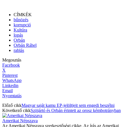
CÍMKÉK
bűnözés
korrupció
Kultúra
lopás
Orbán
Orbán Ráhel
rablás
Megosztás
Facebook
X
Pinterest
WhatsApp
Linkedin
Email
Nyomtatás
Előző cikk
Magyar saját kamu EP-jelöltjeit sem engedi beszélni
Következő cikk
Szijjártó és Orbán érintett az orosz kémbotrányban
Amerikai Népszava
Az Amerikai Népszava szerkesztőségi cikke. Az írás az Amerikai