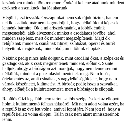
kezünkben minden tönkremenne. Önként kellene átadnunk mindent
ezeknek a zseniknek, ha jót akarunk.
Végül is, ezt tesszük. Országunkat nemcsak rájuk bíztuk, hanem
nekik is adtuk, már nem is gondoljuk, hogy nélkülük mi képesek
lennénk bármire. Ők a mi arisztokratáink, a jobbik énünk
megtestesítői, akik elvezetnek minket a csodálatos jövőbe, ahol
minden szép lesz, mert ők mindent megszépítenek. Majd ők
felújítanak mindent, csinálnak filmet, színházat, operát és büfét
helyettünk maguknak, mindabból, amit tőlünk elloptak.
Nekünk pedig nincs más dolgunk, mint csodálni őket, a szépeket és
gazdagokat, akik csak megmentenek mindent, előlünk. Szinte
halljuk, ahogy a bíróságon azt mondják, hogy nem lenne semmi
nélkülük, mindent a pusztulástól mentettek meg. Nem lopás,
értékmentés az, amit csináltak, s nagylelkűségük jele, hogy nem
várnak köszönetet, kitüntetést. A bíróság pedig issza a szavaikat,
ahogy előadják a kultúrateremtést, mert a bíróságot is ellopták.
Repülős Gizi legalább nem tartott sajtóbeszélgetéseket az ellopott
holmik kultúramentő felhasználásáról. Mit nem adott volna azért, ha
a repülő is az övé lett volna, amivel lopni járt. Nem jött rá, hogy a
repülőt kellett volna ellopni. Talán csak nem akart miniszterelnök
lenni.