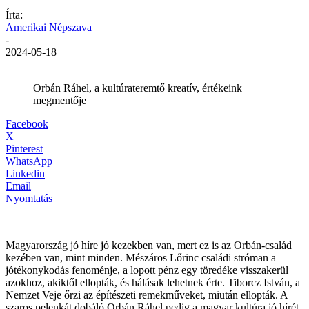
Írta:
Amerikai Népszava
-
2024-05-18
Orbán Ráhel, a kultúrateremtő kreatív, értékeink
megmentője
Facebook
X
Pinterest
WhatsApp
Linkedin
Email
Nyomtatás
Magyarország jó híre jó kezekben van, mert ez is az Orbán-család
kezében van, mint minden. Mészáros Lőrinc családi stróman a
jótékonykodás fenoménje, a lopott pénz egy töredéke visszakerül
azokhoz, akiktől ellopták, és hálásak lehetnek érte. Tiborcz István, a
Nemzet Veje őrzi az építészeti remekműveket, miután ellopták. A
szaros pelenkát dobáló Orbán Ráhel pedig a magyar kultúra jó hírét