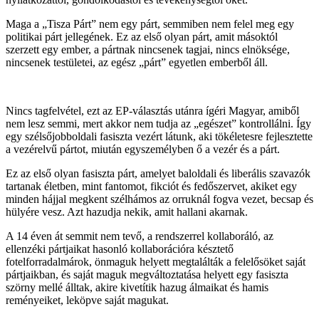
Maga a „Tisza Párt” nem egy párt, semmiben nem felel meg egy
politikai párt jellegének. Ez az első olyan párt, amit másoktól
szerzett egy ember, a pártnak nincsenek tagjai, nincs elnöksége,
nincsenek testületei, az egész „párt” egyetlen emberből áll.
Nincs tagfelvétel, ezt az EP-választás utánra ígéri Magyar, amiből
nem lesz semmi, mert akkor nem tudja az „egészet” kontrollálni. Így
egy szélsőjobboldali fasiszta vezért látunk, aki tökéletesre fejlesztette
a vezérelvű pártot, miután egyszemélyben ő a vezér és a párt.
Ez az első olyan fasiszta párt, amelyet baloldali és liberális szavazók
tartanak életben, mint fantomot, fikciót és fedőszervet, akiket egy
minden hájjal megkent szélhámos az orruknál fogva vezet, becsap és
hülyére vesz. Azt hazudja nekik, amit hallani akarnak.
A 14 éven át semmit nem tevő, a rendszerrel kollaboráló, az
ellenzéki pártjaikat hasonló kollaborációra késztető
fotelforradalmárok, önmaguk helyett megtalálták a felelősöket saját
pártjaikban, és saját maguk megváltoztatása helyett egy fasiszta
szörny mellé álltak, akire kivetítik hazug álmaikat és hamis
reményeiket, leköpve saját magukat.