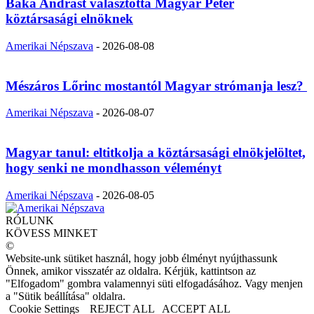
Baka Andrást választotta Magyar Péter
köztársasági elnöknek
Amerikai Népszava
-
2026-08-08
Mészáros Lőrinc mostantól Magyar strómanja lesz?
Amerikai Népszava
-
2026-08-07
Magyar tanul: eltitkolja a köztársasági elnökjelöltet,
hogy senki ne mondhasson véleményt
Amerikai Népszava
-
2026-08-05
RÓLUNK
KÖVESS MINKET
©
Website-unk sütiket használ, hogy jobb élményt nyújthassunk
Önnek, amikor visszatér az oldalra. Kérjük, kattintson az
"Elfogadom" gombra valamennyi süti elfogadásához. Vagy menjen
a "Sütik beállítása" oldalra.
Cookie Settings
REJECT ALL
ACCEPT ALL