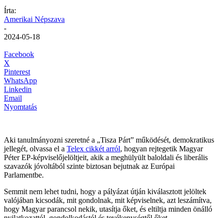
Írta:
Amerikai Népszava
-
2024-05-18
Facebook
X
Pinterest
WhatsApp
Linkedin
Email
Nyomtatás
Aki tanulmányozni szeretné a „Tisza Párt” működését, demokratikus
jellegét, olvassa el a
Telex cikkét arról
, hogyan rejtegetik Magyar
Péter EP-képviselőjelöltjeit, akik a meghülyült baloldali és liberális
szavazók jóvoltából szinte biztosan bejutnak az Európai
Parlamentbe.
Semmit nem lehet tudni, hogy a pályázat útján kiválasztott jelöltek
valójában kicsodák, mit gondolnak, mit képviselnek, azt leszámítva,
hogy Magyar parancsol nekik, utasítja őket, és eltiltja minden önálló
nyilatkozattól, gondolkodástól és tevékenységtől őket.