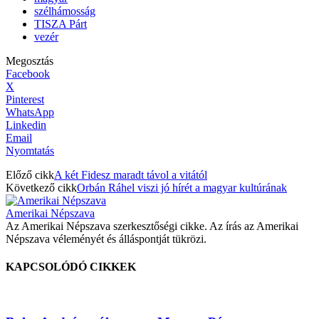
szélhámosság
TISZA Párt
vezér
Megosztás
Facebook
X
Pinterest
WhatsApp
Linkedin
Email
Nyomtatás
Előző cikk
A két Fidesz maradt távol a vitától
Következő cikk
Orbán Ráhel viszi jó hírét a magyar kultúrának
Amerikai Népszava
Az Amerikai Népszava szerkesztőségi cikke. Az írás az Amerikai
Népszava véleményét és álláspontját tükrözi.
KAPCSOLÓDÓ CIKKEK