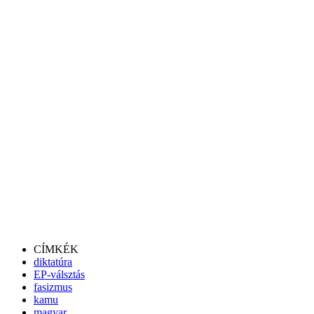
CÍMKÉK
diktatúra
EP-válsztás
fasizmus
kamu
magyar