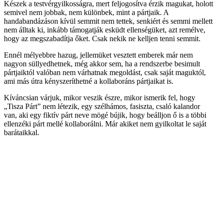
Készek a testvérgyilkosságra, mert feljogosítva érzik magukat, holott
semivel nem jobbak, nem különbek, mint a pártjaik. A
handabandázáson kívül semmit nem tettek, senkiért és semmi mellett
nem álltak ki, inkább támogatják esküdt ellenségüket, azt remélve,
hogy az megszabadítja őket. Csak nekik ne kelljen tenni semmit.
Ennél mélyebbre hazug, jellemüket vesztett emberek már nem
nagyon süllyedhetnek, még akkor sem, ha a rendszerbe besimult
pártjaiktól valóban nem várhatnak megoldást, csak saját maguktól,
ami más útra kényszeríthetné a kollaboráns pártjaikat is.
Kíváncsian várjuk, mikor veszik észre, mikor ismerik fel, hogy
„Tisza Párt” nem létezik, egy szélhámos, fasiszta, csaló kalandor
van, aki egy fiktív párt neve mögé bújik, hogy beálljon ő is a többi
ellenzéki párt mellé kollaborálni. Már akiket nem gyilkoltat le saját
barátaikkal.