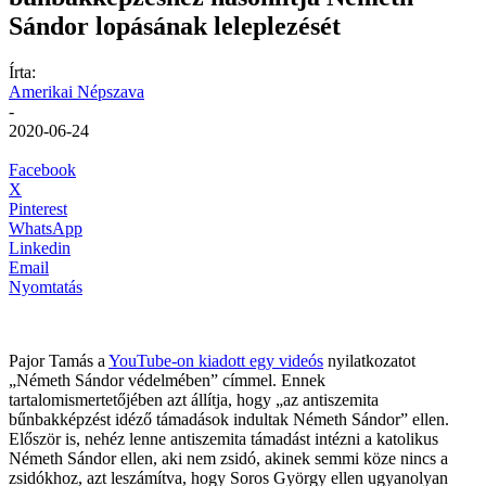
Sándor lopásának leleplezését
Írta:
Amerikai Népszava
-
2020-06-24
Facebook
X
Pinterest
WhatsApp
Linkedin
Email
Nyomtatás
Pajor Tamás a
YouTube-on kiadott egy videós
nyilatkozatot
„Németh Sándor védelmében” címmel. Ennek
tartalomismertetőjében azt állítja, hogy „az antiszemita
bűnbakképzést idéző támadások indultak Németh Sándor” ellen.
Először is, nehéz lenne antiszemita támadást intézni a katolikus
Németh Sándor ellen, aki nem zsidó, akinek semmi köze nincs a
zsidókhoz, azt leszámítva, hogy Soros György ellen ugyanolyan