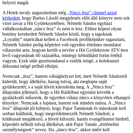
helyezi magát.
A Hetek tavaly augusztusban még
„Nincs fesz” címmel azzal
kérkedett
, hogy Bartus László megjelenés előtt álló könyve nem sok
vizet zavar a Hit Gyülekezetében. Németh Sándor egyházi
vállalkozásában „nincs fesz” és nem is lesz. Ehhez képest olyan
botrány kerekedett Németh Sándor körül, hogy a tagoknak
„Loyality” matricákat kellett a Facebook profilképükre ragasztani,
Németh Sándor pedig képtelen volt egyetlen értelmes mondatot
válaszolni arra, hogyan került a nevére a Hit Gyülekezete ATV-ben
levő vagyonának 60 százaléka, mintegy kétmilliárd forint értékű
vagyon. Ezek után gusztustalanul a zsidók mögé, a holokauszt
áldozatai mögé próbál elbújni.
Nemcsak „fesz”, hanem válsághelyzet lett, mert Németh Sándorról
kiderült, hogy állelkész, hazug tolvaj, aki meglopta saját
gyülekezetét, s a saját híveit károsította meg. A „Nincs fesz”
állapotára jellemző, hogy a Hit Rádióban egymást követik a
gyalázkodó műsorok, de egyetlen válasz nincs a könyvben elhangzó
tényekre. Nemcsak a lopásra, hanem sok minden másra. A „Nincs
fesz” állapotát jól kifejezi, hogy Pajor Tamásnak és másoknak kell
sorban kiállniuk, hogy megvédelmezzék Németh Sándort, a
kritikusait megátkozó, a híveit kifosztó, hamis evangéliumot hirdető,
képesítés nélküli tolvaj állelkészt, akit Pajor Tamás „történelmi
személyiségnek” nevez. Ha „nincs fesz”, akkor miért kell