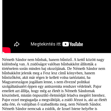
Németh Sándor nem bűnbak, hanem bűnöző. A kettő között nagy
különbség van. A zsidóságot valóban bűnbakként állították a
történelem során minden baj okozójának. De Németh Sándor nem
bűnbakként jelenik meg a Fesz lesz című könyvben, hanem
bűnözőként, akit már régen le kellett volna tartóztatni, ha
Magyarországon jogállam lenne, s nem élvezné politikai
szolgáltatásaiért éppen egy antiszemita rendszer védelmét. Pajor
emellett azt állítja, hogy még az életét is Németh Sándornak
köszönheti, miután önpusztító életmódját feladva megtért Istenhez.
Pajor ezzel megtagadja a megváltóját, a zsidó Jézust is, aki az életét
adta érte, és valójában ő szabadította meg, nem Németh Sándor.
Németh Sándor nemcsak a zsidók, de Izrael Istene helyébe is