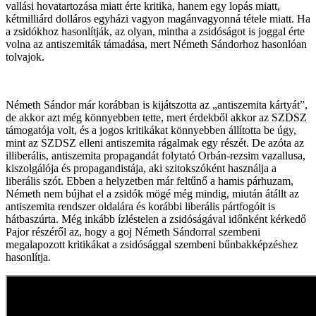
vallási hovatartozása miatt érte kritika, hanem egy lopás miatt,
kétmilliárd dolláros egyházi vagyon magánvagyonná tétele miatt. Ha
a zsidókhoz hasonlítják, az olyan, mintha a zsidóságot is joggal érte
volna az antiszemiták támadása, mert Németh Sándorhoz hasonlóan
tolvajok.
Németh Sándor már korábban is kijátszotta az „antiszemita kártyát”,
de akkor azt még könnyebben tette, mert érdekből akkor az SZDSZ
támogatója volt, és a jogos kritikákat könnyebben állította be úgy,
mint az SZDSZ elleni antiszemita rágalmak egy részét. De azóta az
illiberális, antiszemita propagandát folytató Orbán-rezsim vazallusa,
kiszolgálója és propagandistája, aki szitokszóként használja a
liberális szót. Ebben a helyzetben már feltűnő a hamis párhuzam,
Németh nem bújhat el a zsidók mögé még mindig, miután átállt az
antiszemita rendszer oldalára és korábbi liberális pártfogóit is
hátbaszúrta. Még inkább ízléstelen a zsidóságával időnként kérkedő
Pajor részéről az, hogy a goj Németh Sándorral szembeni
megalapozott kritikákat a zsidósággal szembeni bűnbakképzéshez
hasonlítja.