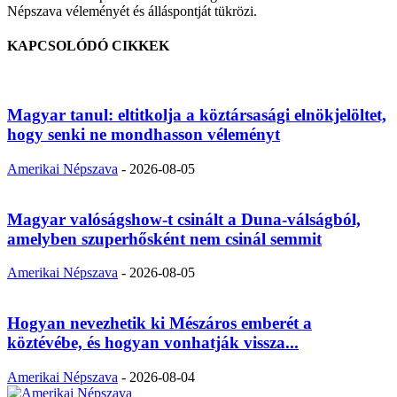
Népszava véleményét és álláspontját tükrözi.
KAPCSOLÓDÓ CIKKEK
Magyar tanul: eltitkolja a köztársasági elnökjelöltet,
hogy senki ne mondhasson véleményt
Amerikai Népszava
-
2026-08-05
Magyar valóságshow-t csinált a Duna-válságból,
amelyben szuperhősként nem csinál semmit
Amerikai Népszava
-
2026-08-05
Hogyan nevezhetik ki Mészáros emberét a
köztévébe, és hogyan vonhatják vissza...
Amerikai Népszava
-
2026-08-04