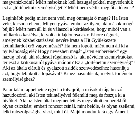
magyarázkodni? Miért másoknak kell hazugságokkal megvédeniük
ezt a „történelmi személyiséget”? Miért nem védik meg őt a tények?
Leginkább pedig miért nem védi meg önmagát ő maga? Ha Isten
vele, kicsoda ellene, Milyen gyáva ember az ilyen, aki mások mögé
bújik? Miért nem áll ki és válaszol a kérdésekre, hogy miből van a
milliárdos kastélya, ki volt a tulajdonosa az offshore cégnek,
amelynek közbeiktatásával nevére íratta a Hit Gyülekezete
kétmilliárdot érő vagyonrészét? Ha nem lopott, miért nem áll ki a
nyilvánosság elé? Hogy nevezheti magát „Isten emberének” egy
hazug tolvaj, aki ráadásul rágalmazó is, aki névtelen szennyiratokat
terjeszt a kritikusairól gyáva módon? Ez a „történelmi személyiség”?
Aki az általa elárult és gyalázott zsidók szenvedéseihez hasonlítja
azt, hogy lebukott a lopásával? Kihez hasonlítsuk, melyik történelmi
személyiséghez?
Pajor talán rappelhetne egyet a tolvajról, a másokat rágalmazó
hazudozóról, aki Isten tekintélyével félemlíti meg és fosztja ki a
hívőket. Aki az Isten által megmentett és megváltott emberekből
olyan csicskást, emberi roncsot csinál, mint belőle, és olyan szellemi,
lelki rabszolgaságba viszi, mint őt. Majd mondunk rá egy Áment.