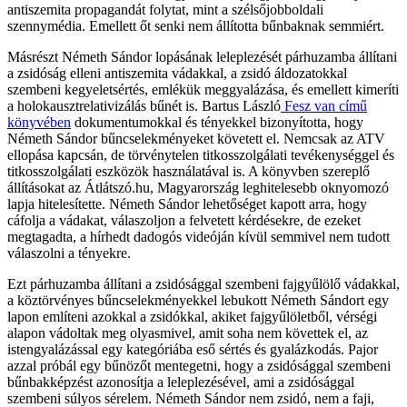
antiszemita propagandát folytat, mint a szélsőjobboldali
szennymédia. Emellett őt senki nem állította bűnbaknak semmiért.
Másrészt Németh Sándor lopásának leleplezését párhuzamba állítani
a zsidóság elleni antiszemita vádakkal, a zsidó áldozatokkal
szembeni kegyeletsértés, emlékük meggyalázása, és emellett kimeríti
a holokausztrelativizálás bűnét is. Bartus László
Fesz van című
könyvében
dokumentumokkal és tényekkel bizonyította, hogy
Németh Sándor bűncselekményeket követett el. Nemcsak az ATV
ellopása kapcsán, de törvénytelen titkosszolgálati tevékenységgel és
titkosszolgálati eszközök használatával is. A könyvben szereplő
állításokat az Átlátszó.hu, Magyarország leghitelesebb oknyomozó
lapja hitelesítette. Németh Sándor lehetőséget kapott arra, hogy
cáfolja a vádakat, válaszoljon a felvetett kérdésekre, de ezeket
megtagadta, a hírhedt dadogós videóján kívül semmivel nem tudott
válaszolni a tényekre.
Ezt párhuzamba állítani a zsidósággal szembeni fajgyűlölő vádakkal,
a köztörvényes bűncselekményekkel lebukott Németh Sándort egy
lapon említeni azokkal a zsidókkal, akiket fajgyűlöletből, vérségi
alapon vádoltak meg olyasmivel, amit soha nem követtek el, az
istengyalázással egy kategóriába eső sértés és gyalázkodás. Pajor
azzal próbál egy bűnözőt mentegetni, hogy a zsidósággal szembeni
bűnbakképzést azonosítja a leleplezésével, ami a zsidósággal
szembeni súlyos sérelem. Németh Sándor nem zsidó, nem a faji,