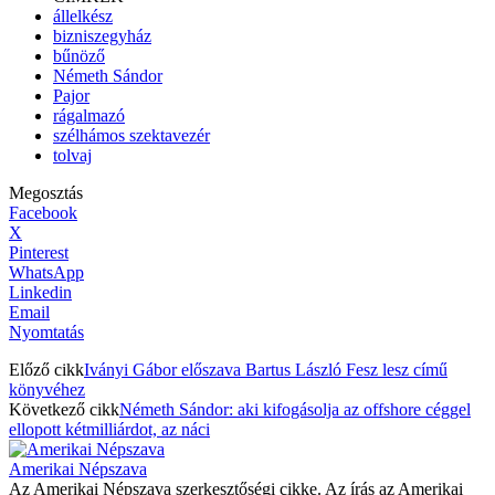
állelkész
bizniszegyház
bűnöző
Németh Sándor
Pajor
rágalmazó
szélhámos szektavezér
tolvaj
Megosztás
Facebook
X
Pinterest
WhatsApp
Linkedin
Email
Nyomtatás
Előző cikk
Iványi Gábor előszava Bartus László Fesz lesz című
könyvéhez
Következő cikk
Németh Sándor: aki kifogásolja az offshore céggel
ellopott kétmilliárdot, az náci
Amerikai Népszava
Az Amerikai Népszava szerkesztőségi cikke. Az írás az Amerikai