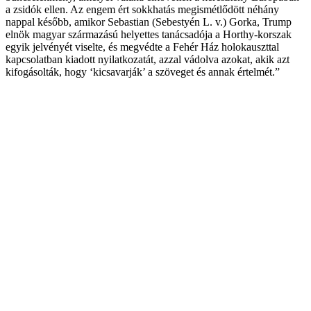
a zsidók ellen. Az engem ért sokkhatás megismétlődött néhány
nappal később, amikor Sebastian (Sebestyén L. v.) Gorka, Trump
elnök magyar származású helyettes tanácsadója a Horthy-korszak
egyik jelvényét viselte, és megvédte a Fehér Ház holokauszttal
kapcsolatban kiadott nyilatkozatát, azzal vádolva azokat, akik azt
kifogásolták, hogy ‘kicsavarják’ a szöveget és annak értelmét.”