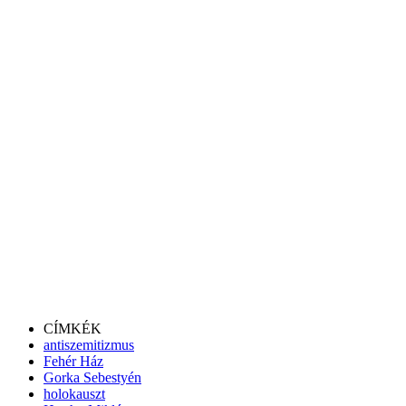
CÍMKÉK
antiszemitizmus
Fehér Ház
Gorka Sebestyén
holokauszt