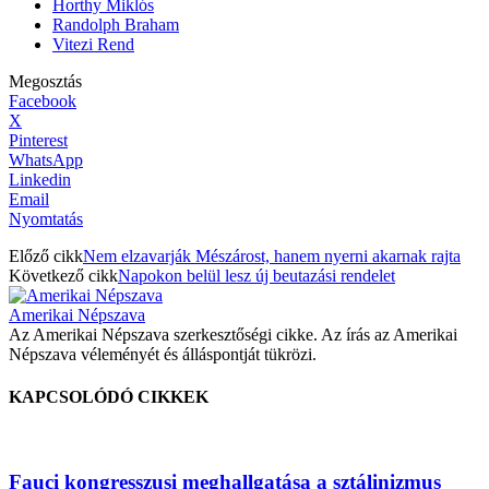
Horthy Miklós
Randolph Braham
Vitezi Rend
Megosztás
Facebook
X
Pinterest
WhatsApp
Linkedin
Email
Nyomtatás
Előző cikk
Nem elzavarják Mészárost, hanem nyerni akarnak rajta
Következő cikk
Napokon belül lesz új beutazási rendelet
Amerikai Népszava
Az Amerikai Népszava szerkesztőségi cikke. Az írás az Amerikai
Népszava véleményét és álláspontját tükrözi.
KAPCSOLÓDÓ CIKKEK
Fauci kongresszusi meghallgatása a sztálinizmus