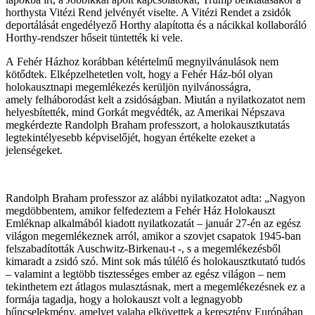
horthysta Vitézi Rend jelvényét viselte. A Vitézi Rendet a zsidók
deportálását engedélyező Horthy alapította és a nácikkal kollaboráló
Horthy-rendszer hőseit tüntették ki vele.
A Fehér Házhoz korábban kétértelmű megnyilvánulások nem
kötődtek. Elképzelhetetlen volt, hogy a Fehér Ház-ból olyan
holokausztnapi megemlékezés kerüljön nyilvánosságra,
amely felháborodást kelt a zsidóságban. Miután a nyilatkozatot nem
helyesbítették, mind Gorkát megvédték, az Amerikai Népszava
megkérdezte Randolph Braham professzort, a holokausztkutatás
legtekintélyesebb képviselőjét, hogyan értékelte ezeket a
jelenségeket.
Randolph Braham professzor az alábbi nyilatkozatot adta: „Nagyon
megdöbbentem, amikor felfedeztem a Fehér Ház Holokauszt
Emléknap alkalmából kiadott nyilatkozatát – január 27-én az egész
világon megemlékeznek arról, amikor a szovjet csapatok 1945-ban
felszabadították Auschwitz-Birkenau-t -, s a megemlékezésből
kimaradt a zsidó szó. Mint sok más túlélő és holokausztkutató tudós
– valamint a legtöbb tisztességes ember az egész világon – nem
tekinthetem ezt átlagos mulasztásnak, mert a megemlékezésnek ez a
formája tagadja, hogy a holokauszt volt a legnagyobb
bűncselekmény, amelyet valaha elkövettek a keresztény Európában