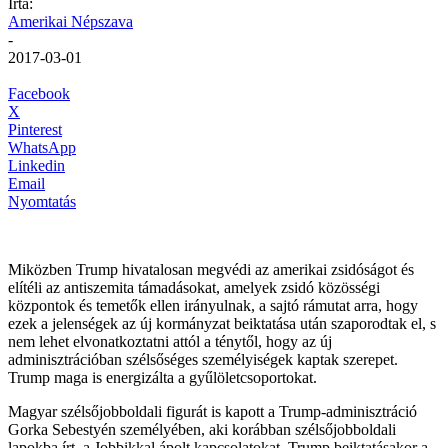
Írta:
Amerikai Népszava
-
2017-03-01
Facebook
X
Pinterest
WhatsApp
Linkedin
Email
Nyomtatás
Miközben Trump hivatalosan megvédi az amerikai zsidóságot és
elítéli az antiszemita támadásokat, amelyek zsidó közösségi
központok és temetők ellen irányulnak, a sajtó rámutat arra, hogy
ezek a jelenségek az új kormányzat beiktatása után szaporodtak el, s
nem lehet elvonatkoztatni attól a ténytől, hogy az új
adminisztrációban szélsőséges személyiségek kaptak szerepet.
Trump maga is energizálta a gyűlöletcsoportokat.
Magyar szélsőjobboldali figurát is kapott a Trump-adminisztráció
Gorka Sebestyén személyében, aki korábban szélsőjobboldali
lapokba írt, a Jobbikkal ápolt kapcsolatokat, Trump beiktatásakor a