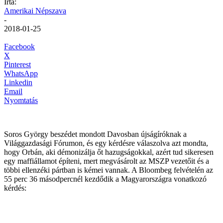
Írta:
Amerikai Népszava
-
2018-01-25
Facebook
X
Pinterest
WhatsApp
Linkedin
Email
Nyomtatás
Soros György beszédet mondott Davosban újságíróknak a
Világgazdasági Fórumon, és egy kérdésre válaszolva azt mondta,
hogy Orbán, aki démonizálja őt hazugságokkal, azért tud sikeresen
egy maffiállamot építeni, mert megvásárolt az MSZP vezetőit és a
többi ellenzéki pártban is kémei vannak. A Bloombeg felvételén az
55 perc 36 másodpercnél kezdődik a Magyarországra vonatkozó
kérdés: