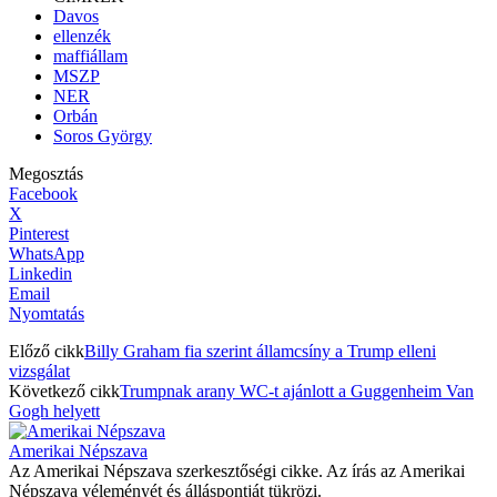
Davos
ellenzék
maffiállam
MSZP
NER
Orbán
Soros György
Megosztás
Facebook
X
Pinterest
WhatsApp
Linkedin
Email
Nyomtatás
Előző cikk
Billy Graham fia szerint államcsíny a Trump elleni
vizsgálat
Következő cikk
Trumpnak arany WC-t ajánlott a Guggenheim Van
Gogh helyett
Amerikai Népszava
Az Amerikai Népszava szerkesztőségi cikke. Az írás az Amerikai
Népszava véleményét és álláspontját tükrözi.