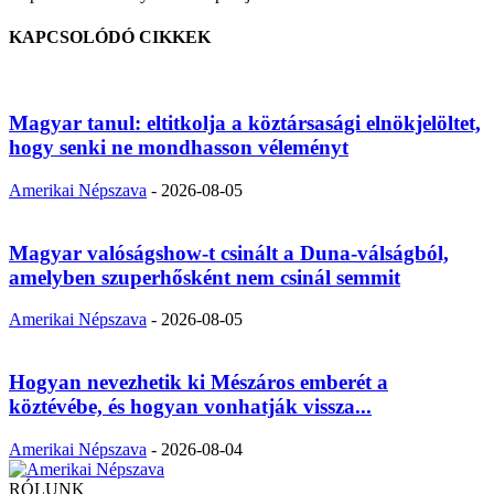
KAPCSOLÓDÓ CIKKEK
Magyar tanul: eltitkolja a köztársasági elnökjelöltet,
hogy senki ne mondhasson véleményt
Amerikai Népszava
-
2026-08-05
Magyar valóságshow-t csinált a Duna-válságból,
amelyben szuperhősként nem csinál semmit
Amerikai Népszava
-
2026-08-05
Hogyan nevezhetik ki Mészáros emberét a
köztévébe, és hogyan vonhatják vissza...
Amerikai Népszava
-
2026-08-04
RÓLUNK