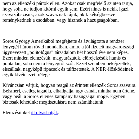
nem az ellenzéki pártok ellen. Azokat csak megfelelő szinten tartja,
hogy soha ne tudjon kitörni egyik sem. Ezért nincs is nekik igazi
szavazóbázisuk, azok szavaznak rájuk, akik kétségbeesve
reménykednek a csodában, vagy hisznek a hazugságokban.
Soros György Amerikából megfejtette és átvilágtotta a rendzer
lényegét három rövid mondatban, amire a jól fizetett magyarországi
úgynevezett „politológus” társadalom hét hosszú éve nem képes.
Ezért minden elemzésük, magyarázatuk, előrejelzésük hamis és
pontatlan, soha nem a lényegről szól. Ezzel szemben beképzeltek,
elszálltak, nagyképű ripacsok és túlfizetettek. A NER élősködeinek
egyik kivételezett rétege.
Kíváncsian várjuk, hogyan reagál az érintett ellenzék Soros szavaira.
Beismeri, esetleg tagadja, elhallgatja, úgy csinál, mintha nem értené,
vagy beáll a Soros-ellenes kampány hazugságai mögé. Egyben
biztosak lehetünk: megtisztulásra nem számíthatunk.
Elemzésünket
itt olvashatják
.