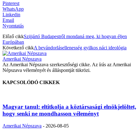
Pinterest
WhatsApp
Linkedin
Email
Nyomtatás
Előző cikk
Szijjártó Budapestről mondaná meg, ki hogyan éljen
Európában
Következő cikk
A bevándorlásellenesség gyilkos náci ideológia
Amerikai Népszava
Az Amerikai Népszava szerkesztőségi cikke. Az írás az Amerikai
Népszava véleményét és álláspontját tükrözi.
KAPCSOLÓDÓ CIKKEK
Magyar tanul: eltitkolja a köztársasági elnökjelöltet,
hogy senki ne mondhasson véleményt
Amerikai Népszava
-
2026-08-05