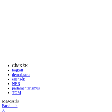
CÍMKÉK
bojkott
demokrácia
ellenzék
NER
parlamentarizmus
TGM
Megosztás
Facebook
X