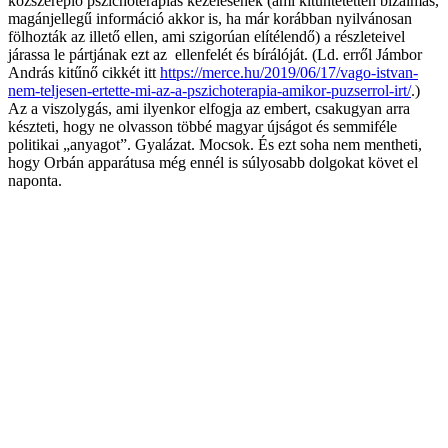
közszereplő pszichoterápiás kezelésének (ami kitüntetetten bizalmas,
magánjellegű információ akkor is, ha már korábban nyilvánosan
fölhozták az illető ellen, ami szigorúan elítélendő) a részleteivel
járassa le pártjának ezt az ellenfelét és bírálóját. (Ld. erről Jámbor
András kitűnő cikkét itt
https://merce.hu/2019/06/17/vago-istvan-
nem-teljesen-ertette-mi-az-a-pszichoterapia-amikor-puzserrol-irt/
.)
Az a viszolygás, ami ilyenkor elfogja az embert, csakugyan arra
készteti, hogy ne olvasson többé magyar újságot és semmiféle
politikai „anyagot”. Gyalázat. Mocsok. És ezt soha nem mentheti,
hogy Orbán apparátusa még ennél is súlyosabb dolgokat követ el
naponta.