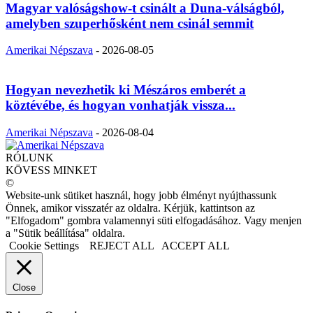
Magyar valóságshow-t csinált a Duna-válságból,
amelyben szuperhősként nem csinál semmit
Amerikai Népszava
-
2026-08-05
Hogyan nevezhetik ki Mészáros emberét a
köztévébe, és hogyan vonhatják vissza...
Amerikai Népszava
-
2026-08-04
RÓLUNK
KÖVESS MINKET
©
Website-unk sütiket használ, hogy jobb élményt nyújthassunk
Önnek, amikor visszatér az oldalra. Kérjük, kattintson az
"Elfogadom" gombra valamennyi süti elfogadásához. Vagy menjen
a "Sütik beállítása" oldalra.
Cookie Settings
REJECT ALL
ACCEPT ALL
Close