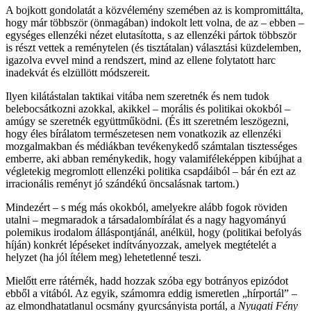
A bojkott gondolatát a közvélemény szemében az is kompromittálta,
hogy már többször (önmagában) indokolt lett volna, de az – ebben –
egységes ellenzéki nézet elutasította, s az ellenzéki pártok többször
is részt vettek a reménytelen (és tisztátalan) választási küzdelemben,
igazolva evvel mind a rendszert, mind az ellene folytatott harc
inadekvát és elzüllött módszereit.
Ilyen kilátástalan taktikai vitába nem szeretnék és nem tudok
belebocsátkozni azokkal, akikkel – morális és politikai okokból –
amúgy se szeretnék együttműködni. (És itt szeretném leszögezni,
hogy éles bírálatom természetesen nem vonatkozik az ellenzéki
mozgalmakban és médiákban tevékenykedő számtalan tisztességes
emberre, aki abban reménykedik, hogy valamiféleképpen kibújhat a
végletekig megromlott ellenzéki politika csapdáiból – bár én ezt az
irracionális reményt jó szándékú öncsalásnak tartom.)
Mindezért – s még más okokból, amelyekre alább fogok röviden
utalni – megmaradok a társadalombírálat és a nagy hagyományú
polemikus irodalom álláspontjánál, anélkül, hogy (politikai befolyás
híján) konkrét lépéseket indítványozzak, amelyek megtételét a
helyzet (ha jól ítélem meg) lehetetlenné teszi.
Mielőtt erre rátérnék, hadd hozzak szóba egy botrányos epizódot
ebből a vitából. Az egyik, számomra eddig ismeretlen „hírportál” –
az elmondhatatlanul ocsmány gyurcsányista portál, a
Nyugati Fény