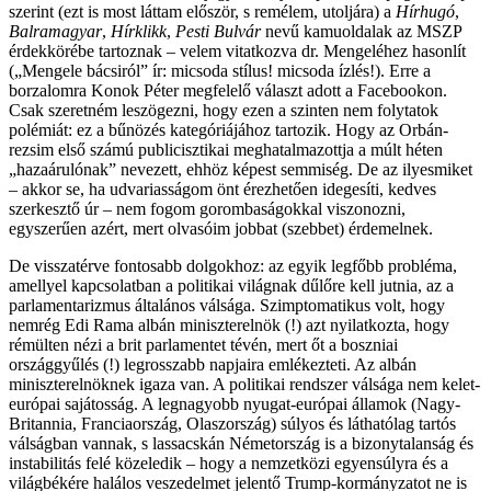
szerint (ezt is most láttam először, s remélem, utoljára) a
Hírhugó
,
Balramagyar
,
Hírklikk
,
Pesti Bulvár
nevű kamuoldalak az MSZP
érdekkörébe tartoznak – velem vitatkozva dr. Mengeléhez hasonlít
(„Mengele bácsiról” ír: micsoda stílus! micsoda ízlés!). Erre a
borzalomra Konok Péter megfelelő választ adott a Facebookon.
Csak szeretném leszögezni, hogy ezen a szinten nem folytatok
polémiát: ez a bűnözés kategóriájához tartozik. Hogy az Orbán-
rezsim első számú publicisztikai meghatalmazottja a múlt héten
„hazaárulónak” nevezett, ehhöz képest semmiség. De az ilyesmiket
– akkor se, ha udvariasságom önt érezhetően idegesíti, kedves
szerkesztő úr – nem fogom gorombaságokkal viszonozni,
egyszerűen azért, mert olvasóim jobbat (szebbet) érdemelnek.
De visszatérve fontosabb dolgokhoz: az egyik legfőbb probléma,
amellyel kapcsolatban a politikai világnak dűlőre kell jutnia, az a
parlamentarizmus általános válsága. Szimptomatikus volt, hogy
nemrég Edi Rama albán miniszterelnök (!) azt nyilatkozta, hogy
rémülten nézi a brit parlamentet tévén, mert őt a boszniai
országgyűlés (!) legrosszabb napjaira emlékezteti. Az albán
miniszterelnöknek igaza van. A politikai rendszer válsága nem kelet-
európai sajátosság. A legnagyobb nyugat-európai államok (Nagy-
Britannia, Franciaország, Olaszország) súlyos és láthatólag tartós
válságban vannak, s lassacskán Németország is a bizonytalanság és
instabilitás felé közeledik – hogy a nemzetközi egyensúlyra és a
világbékére halálos veszedelmet jelentő Trump-kormányzatot ne is