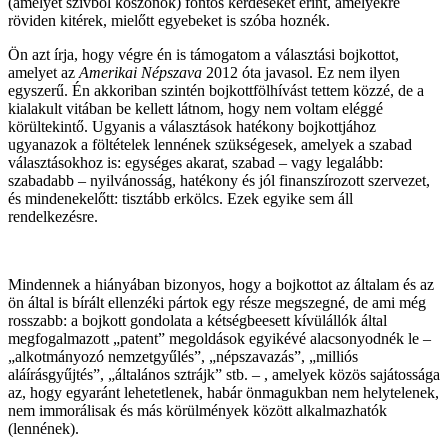
(amelyet szívből köszönök) fontos kérdéseket érint, amelyekre
röviden kitérek, mielőtt egyebeket is szóba hoznék.
Ön azt írja, hogy végre én is támogatom a választási bojkottot,
amelyet az
Amerikai Népszava
2012 óta javasol. Ez nem ilyen
egyszerű. Én akkoriban szintén bojkottfölhívást tettem közzé, de a
kialakult vitában be kellett látnom, hogy nem voltam eléggé
körültekintő. Ugyanis a választások hatékony bojkottjához
ugyanazok a föltételek lennének szükségesek, amelyek a szabad
választásokhoz is: egységes akarat, szabad – vagy legalább:
szabadabb – nyilvánosság, hatékony és jól finanszírozott szervezet,
és mindenekelőtt: tisztább erkölcs. Ezek egyike sem áll
rendelkezésre.
Mindennek a hiányában bizonyos, hogy a bojkottot az általam és az
ön által is bírált ellenzéki pártok egy része megszegné, de ami még
rosszabb: a bojkott gondolata a kétségbeesett kívülállók által
megfogalmazott „patent” megoldások egyikévé alacsonyodnék le –
„alkotmányozó nemzetgyűlés”, „népszavazás”, „milliós
aláírásgyűjtés”, „általános sztrájk” stb. – , amelyek közös sajátossága
az, hogy egyaránt lehetetlenek, habár önmagukban nem helytelenek,
nem immorálisak és más körülmények között alkalmazhatók
(lennének).