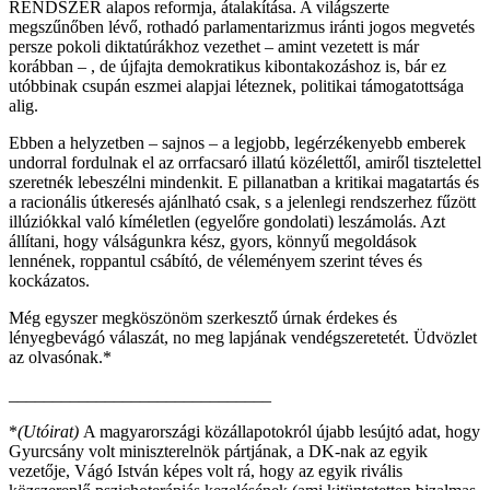
RENDSZER alapos reformja, átalakítása. A világszerte
megszűnőben lévő, rothadó parlamentarizmus iránti jogos megvetés
persze pokoli diktatúrákhoz vezethet – amint vezetett is már
korábban – , de újfajta demokratikus kibontakozáshoz is, bár ez
utóbbinak csupán eszmei alapjai léteznek, politikai támogatottsága
alig.
Ebben a helyzetben – sajnos – a legjobb, legérzékenyebb emberek
undorral fordulnak el az orrfacsaró illatú közélettől, amiről tisztelettel
szeretnék lebeszélni mindenkit. E pillanatban a kritikai magatartás és
a racionális útkeresés ajánlható csak, s a jelenlegi rendszerhez fűzött
illúziókkal való kíméletlen (egyelőre gondolati) leszámolás. Azt
állítani, hogy válságunkra kész, gyors, könnyű megoldások
lennének, roppantul csábító, de véleményem szerint téves és
kockázatos.
Még egyszer megköszönöm szerkesztő úrnak érdekes és
lényegbevágó válaszát, no meg lapjának vendégszeretetét. Üdvözlet
az olvasónak.*
______________________________
*
(Utóirat)
A magyarországi közállapotokról újabb lesújtó adat, hogy
Gyurcsány volt miniszterelnök pártjának, a DK-nak az egyik
vezetője, Vágó István képes volt rá, hogy az egyik rivális