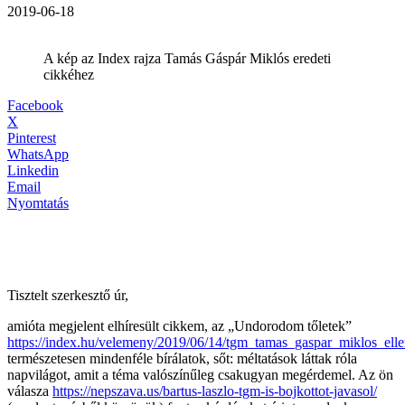
2019-06-18
A kép az Index rajza Tamás Gáspár Miklós eredeti
cikkéhez
Facebook
X
Pinterest
WhatsApp
Linkedin
Email
Nyomtatás
Tisztelt szerkesztő úr,
amióta megjelent elhíresült cikkem, az „Undorodom tőletek”
https://index.hu/velemeny/2019/06/14/tgm_tamas_gaspar_miklos_elle
természetesen mindenféle bírálatok, sőt: méltatások láttak róla
napvilágot, amit a téma valószínűleg csakugyan megérdemel. Az ön
válasza
https://nepszava.us/bartus-laszlo-tgm-is-bojkottot-javasol/