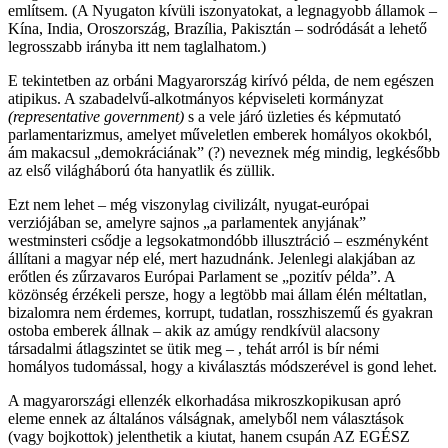
említsem. (A Nyugaton kívüli iszonyatokat, a legnagyobb államok –
Kína, India, Oroszország, Brazília, Pakisztán – sodródását a lehető
legrosszabb irányba itt nem taglalhatom.)
E tekintetben az orbáni Magyarország kirívó példa, de nem egészen
atipikus. A szabadelvű-alkotmányos képviseleti kormányzat
(representative government)
s a vele járó üzleties és képmutató
parlamentarizmus, amelyet műveletlen emberek homályos okokból,
ám makacsul „demokráciának” (?) neveznek még mindig, legkésőbb
az első világháború óta hanyatlik és züllik.
Ezt nem lehet – még viszonylag civilizált, nyugat-európai
verziójában se, amelyre sajnos „a parlamentek anyjának”
westminsteri csődje a legsokatmondóbb illusztráció – eszményként
állítani a magyar nép elé, mert hazudnánk. Jelenlegi alakjában az
erőtlen és zűrzavaros Európai Parlament se „pozitív példa”. A
közönség érzékeli persze, hogy a legtöbb mai állam élén méltatlan,
bizalomra nem érdemes, korrupt, tudatlan, rosszhiszemű és gyakran
ostoba emberek állnak – akik az amúgy rendkívül alacsony
társadalmi átlagszintet se ütik meg – , tehát arról is bír némi
homályos tudomással, hogy a kiválasztás módszerével is gond lehet.
A magyarországi ellenzék elkorhadása mikroszkopikusan apró
eleme ennek az általános válságnak, amelyből nem választások
(vagy bojkottok) jelenthetik a kiutat, hanem csupán AZ EGÉSZ