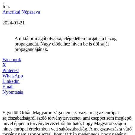
Írta:
Amerikai Népszava
-
2024-01-21
A diktátor magát olvassa, elégedetten forgatja a hazug
propagandát. Nagy elődeihez híven be is dől saját
propagandájának.
Facebook
X
Pinterest
WhatsApp
Linkedin
Email
Nyomtatás
Egyedül Orbán Magyarországa nem szavazta meg az európai
sajtószabadságról szóló törvénytervezetet, ami cseppet sem meglepő,
mivel éppen a törvénytervezetből tudható, hogy Magyarországon
nincs európai értelemben vett sajtószabadság. A megszavazásra váró
törvény nem azonos azzal, hogy Orbán megengedi, hogy néhány