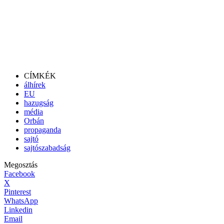
CÍMKÉK
álhírek
EU
hazugság
média
Orbán
propaganda
sajtó
sajtószabadság
Megosztás
Facebook
X
Pinterest
WhatsApp
Linkedin
Email