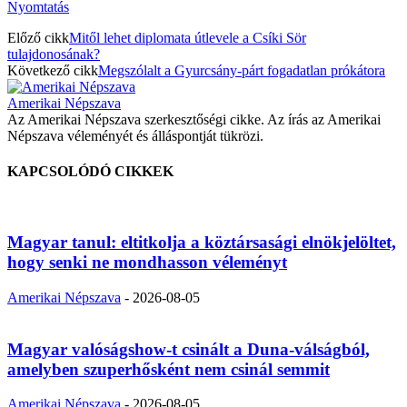
Nyomtatás
Előző cikk
Mitől lehet diplomata útlevele a Csíki Sör
tulajdonosának?
Következő cikk
Megszólalt a Gyurcsány-párt fogadatlan prókátora
Amerikai Népszava
Az Amerikai Népszava szerkesztőségi cikke. Az írás az Amerikai
Népszava véleményét és álláspontját tükrözi.
KAPCSOLÓDÓ CIKKEK
Magyar tanul: eltitkolja a köztársasági elnökjelöltet,
hogy senki ne mondhasson véleményt
Amerikai Népszava
-
2026-08-05
Magyar valóságshow-t csinált a Duna-válságból,
amelyben szuperhősként nem csinál semmit
Amerikai Népszava
-
2026-08-05