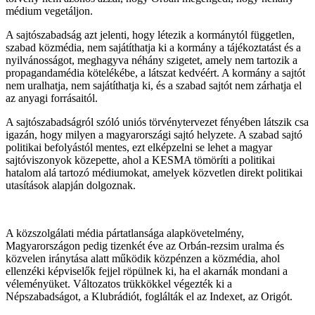
médium vegetáljon.
A sajtószabadság azt jelenti, hogy létezik a kormánytól független,
szabad közmédia, nem sajátíthatja ki a kormány a tájékoztatást és a
nyilvánosságot, meghagyva néhány szigetet, amely nem tartozik a
propagandamédia kötelékébe, a látszat kedvéért. A kormány a sajtót
nem uralhatja, nem sajátíthatja ki, és a szabad sajtót nem zárhatja el
az anyagi forrásaitól.
A sajtószabadságról szóló uniós törvénytervezet fényében látszik csa
igazán, hogy milyen a magyarországi sajtó helyzete. A szabad sajtó
politikai befolyástól mentes, ezt elképzelni se lehet a magyar
sajtóviszonyok közepette, ahol a KESMA tömöríti a politikai
hatalom alá tartozó médiumokat, amelyek közvetlen direkt politikai
utasítások alapján dolgoznak.
A közszolgálati média pártatlansága alapkövetelmény,
Magyarországon pedig tizenkét éve az Orbán-rezsim uralma és
közvelen iránytása alatt működik közpénzen a közmédia, ahol
ellenzéki képviselők fejjel röpülnek ki, ha el akarnák mondani a
véleményüket. Változatos trükkökkel végezték ki a
Népszabadságot, a Klubrádiót, foglálták el az Indexet, az Origót.