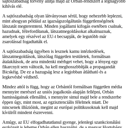
sajtószabadság törvény állítja majd az Orbán-rendszert a legnagyobb
kihívás elé.
A sajtószabadság olyan látványosan sérül, hogy nehezebb leplezni,
mint ahogyan például az igazságszolgáltatás függetlenségének
látszatát megteremteni. Minden jogállami kifogás esetében csalnak,
hazudnak, félrefordítanak, látszatmegoldásokat alkalmaznak,
amelyek egy részével az EU-t becsapják, de legutóbb már
zsarolással fogadtatták el.
A sajtószabadság ügyében is lesznek kamu intézkedések,
látszatmegoldások, látszólag független testületek, formálisan
átalakítások, de arra mindenki mérhget vehet, hogy a lényeg egy
fikarcnyit sem változik, ha kell meghosszbbítják a propagandát
Bicskéig. De ez a hazugság lesz a legjobban átlátható és a
legkevésbé védhető.
Mindez attól is függ, hogy az Orbántól formálisan független média
mennyire merészel az uniós jogalkotás alapján fellépni, Orbán
hamisságainak ellenállni, s mennyire simul majd bele a rendszerbe
éppen úgy, mint most, az egzisztenciális félelmek miatt. De
nincsenek illúzióink, megint az európai politikusoknak kell majd
kívülről mindent észrevenni.
Amúgy, az EU elfogadhatatlanul gyenge, jelenlegi szankcionálási
eszközeit is lehetne Orbán ellen használni, de a magyar Hortobágy