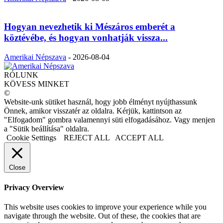
Hogyan nevezhetik ki Mészáros emberét a
köztévébe, és hogyan vonhatják vissza...
Amerikai Népszava
-
2026-08-04
RÓLUNK
KÖVESS MINKET
©
Website-unk sütiket használ, hogy jobb élményt nyújthassunk
Önnek, amikor visszatér az oldalra. Kérjük, kattintson az
"Elfogadom" gombra valamennyi süti elfogadásához. Vagy menjen
a "Sütik beállítása" oldalra.
Cookie Settings
REJECT ALL
ACCEPT ALL
Close
Privacy Overview
This website uses cookies to improve your experience while you
navigate through the website. Out of these, the cookies that are