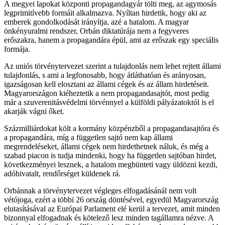
A megyei lapokat központi propagandagyár tölti meg, az agymosás
legprimitívebb formáit alkalmazva. Nyíltan hirdetik, hogy aki az
emberek gondolkodását irányítja, azé a hatalom. A magyar
önkényuralmi rendszer, Orbán diktatúrája nem a fegyveres
erőszakra, hanem a propagandára épül, ami az erőszak egy speciális
formája.
Az uniós törvénytervezet szerint a tulajdonlás nem lehet rejtett állami
tulajdonlás, s ami a legfonosabb, hogy átláthatóan és arányosan,
igazságosan kell elosztani az állami cégek és az állam hirdetéseit.
Magyarországon kiéheztetik a nem propagandasajtót, most pedig
már a szuverenitásvédelmi törvénnyel a külföldi pályázatoktól is el
akarják vágni őket.
Százmilliárdokat költ a kormány közpénzből a propagandasajtóra és
a propagandára, míg a független sajtó nem kap állami
megrendeléseket, állami cégek nem hirdethetnek náluk, és még a
szabad piacon is tudja mindenki, hogy ha független sajtóban hirdet,
következményei lesznek, a hatalom megbünteti vagy üldözni kezdi,
adóhivatalt, rendőrséget küldenek rá.
Orbánnak a törvénytervezet végleges elfogadásánál nem volt
vétójoga, ezért a többi 26 ország döntésével, egyedül Magyarország
elutasításával az Európai Parlament elé kerül a tervezet, amit minden
bizonnyal elfogadnak és kötelező lesz minden tagállamra nézve. A