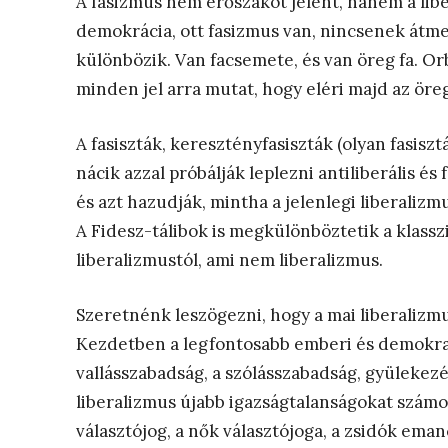
A fasizmus nem erőszakot jelent, hanem a lib
demokrácia, ott fasizmus van, nincsenek átme
különbözik. Van facsemete, és van öreg fa. Or
minden jel arra mutat, hogy eléri majd az öregk
A fasiszták, keresztényfasiszták (olyan fasisz
nácik azzal próbálják leplezni antiliberális és
és azt hazudják, mintha a jelenlegi liberalizm
A Fidesz-tálibok is megkülönböztetik a klasszi
liberalizmustól, ami nem liberalizmus.
Szeretnénk leszögezni, hogy a mai liberalizmu
Kezdetben a legfontosabb emberi és demokrat
vallásszabadság, a szólásszabadság, gyülekezés
liberalizmus újabb igazságtalanságokat számolt
választójog, a nők választójoga, a zsidók eman