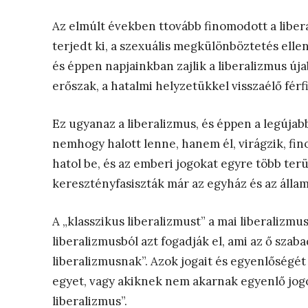
Az elmúlt években ttovább finomodott a liber
terjedt ki, a szexuális megkülönböztetés elle
és éppen napjainkban zajlik a liberalizmus úja
erőszak, a hatalmi helyzetükkel visszaélő férfi
Ez ugyanaz a liberalizmus, és éppen a legújab
nemhogy halott lenne, hanem él, virágzik, fin
hatol be, és az emberi jogokat egyre több terüle
keresztényfasiszták már az egyház és az állam
A „klasszikus liberalizmust” a mai liberalizmu
liberalizmusból azt fogadják el, ami az ő szab
liberalizmusnak”. Azok jogait és egyenlőségét
egyet, vagy akiknek nem akarnak egyenlő jogok
liberalizmus”.