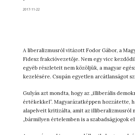
-
2017-11-22
A liberalizmusról vitázott Fodor Gábor, a Magy
Fidesz frakcióvezetője. Nem egy vicc kezdődik 
egyéb részleteit nem közöljük, a magyar egé
kezelésére. Csupán egyetlen arcátlanságot sz
Gulyás azt mondta, hogy az „illiberális demokr
értékekkel”. Magyarázatképpen hozzátette, h
alapelveit kritizálta, amit az illiberalizmusr
„bármilyen értelemben is a szabadságjogok elv