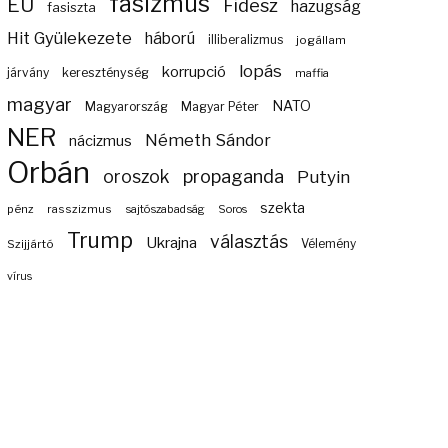
fasizmus
EU
Fidesz
hazugság
fasiszta
Hit Gyülekezete
háború
illiberalizmus
jogállam
lopás
korrupció
járvány
kereszténység
maffia
magyar
NATO
Magyarország
Magyar Péter
NER
Németh Sándor
nácizmus
Orbán
propaganda
oroszok
Putyin
szekta
pénz
rasszizmus
sajtószabadság
Soros
Trump
választás
Ukrajna
Szijjártó
Vélemény
vírus