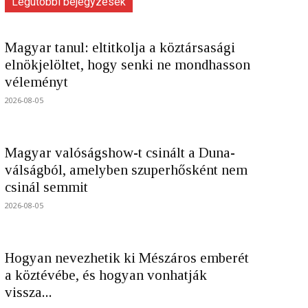
Legutóbbi bejegyzések
Magyar tanul: eltitkolja a köztársasági
elnökjelöltet, hogy senki ne mondhasson
véleményt
2026-08-05
Magyar valóságshow-t csinált a Duna-
válságból, amelyben szuperhősként nem
csinál semmit
2026-08-05
Hogyan nevezhetik ki Mészáros emberét
a köztévébe, és hogyan vonhatják
vissza...