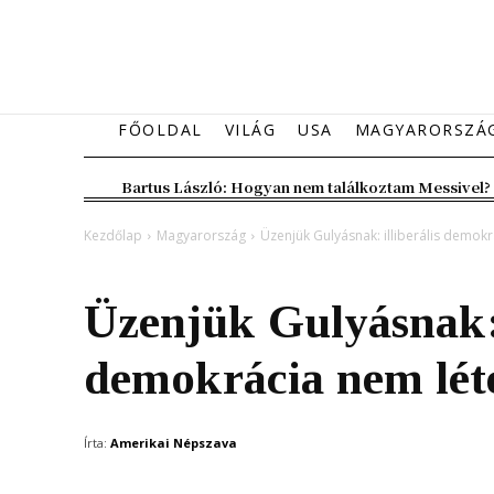
FŐOLDAL
VILÁG
USA
MAGYARORSZÁ
Bartus László: Hogyan nem találkoztam Messivel?
Kezdőlap
Magyarország
Üzenjük Gulyásnak: illiberális demokr
Magyarország
Üzenjük Gulyásnak: 
demokrácia nem lét
Írta:
Amerikai Népszava