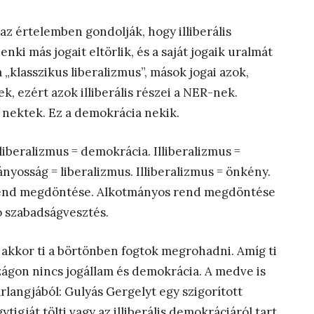
az értelemben gondolják, hogy illiberális
nki más jogait eltörlik, és a saját jogaik uralmát
 „klasszikus liberalizmus”, mások jogai azok,
, ezért azok illiberális részei a NER-nek.
 nektek. Ez a demokrácia nekik.
 liberalizmus = demokrácia. Illiberalizmus =
ányosság = liberalizmus. Illiberalizmus = önkény.
s rend megdöntése. Alkotmányos rend megdöntése
ó szabadságvesztés.
akkor ti a börtönben fogtok megrohadni. Amíg ti
gon nincs jogállam és demokrácia. A medve is
arlangjából: Gulyás Gergelyt egy szigorított
tigját tölti vagy az illiberális demokráciáról tart