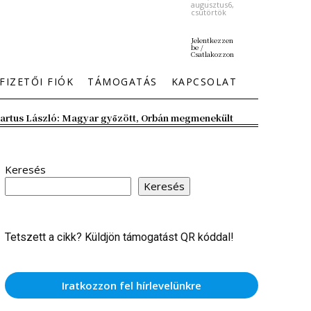
augusztus6,
csütörtök
Jelentkezzen
be /
Csatlakozzon
FIZETŐI FIÓK
TÁMOGATÁS
KAPCSOLAT
artus László: Magyar győzött, Orbán megmenekült
Keresés
Keresés
Tetszett a cikk? Küldjön támogatást QR kóddal!
Iratkozzon fel hírlevelünkre