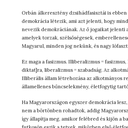
Orbán álkeresztény dzsihádfasisztái is ebben 
demokrácia létezik, ami azt jelenti, hogy minde
nevezik demokráciának. Az ő jogaikat jelenti a
amelyek torzak, szélsőségesek, emberellenesek
Magyarul, minden jog nekünk, és nagy lófaszt
Ez maga a fasizmus. Illiberalizmus = fasizmus,
diktat]ra, liberalizmus = szabadság. Az alkotm
Illiberális állam létrehozása az alkotmányo
államellenes bűncselekmény, életfogytig tart
Ha Magyarországon egyszer demokrácia lesz, 
nem a börtönben rohadtok, addig Magyarorszá
így állapítja meg, amikor felébred és kijön a b
futkosón eszik a tetvek, miközben első életfogy