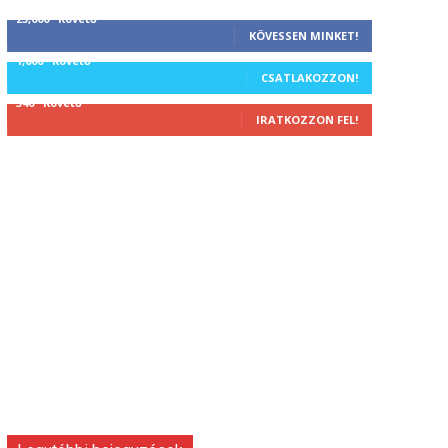
25,000
Követő
KÖVESSEN MINKET!
1,000
Követő
CSATLAKOZZON!
340
Követő
IRATKOZZON FEL!