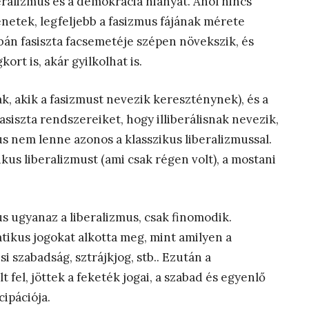
eralizmus és a demokrácia hiányát. Ahol nincs
netek, legfeljebb a fasizmus fájának mérete
bán fasiszta facsemetéje szépen növekszik, és
ort is, akár gyilkolhat is.
ták, akik a fasizmust nevezik kereszténynek), és a
 fasiszta rendszereiket, hogy illiberálisnak nevezik,
us nem lenne azonos a klasszikus liberalizmussal.
kus liberalizmust (ami csak régen volt), a mostani
s ugyanaz a liberalizmus, csak finomodik.
ikus jogokat alkotta meg, mint amilyen a
i szabadság, sztrájkjog, stb.. Ezután a
 fel, jöttek a feketék jogai, a szabad és egyenlő
cipációja.