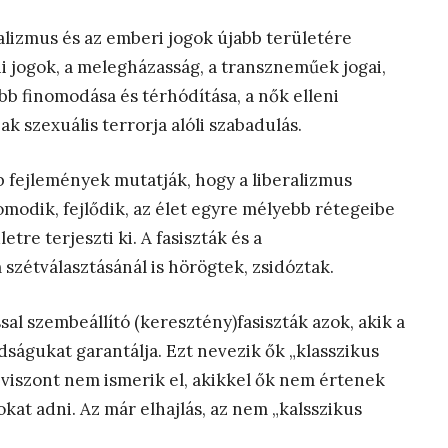
alizmus és az emberi jogok újabb területére
ni jogok, a melegházasság, a transzneműek jogai,
bb finomodása és térhódítása, a nők elleni
ak szexuális terrorja alóli szabadulás.
b fejlemények mutatják, hogy a liberalizmus
omodik, fejlődik, az élet egyre mélyebb rétegeibe
tre terjeszti ki. A fasiszták és a
 szétválasztásánál is hörögtek, zsidóztak.
ssal szembeállító (keresztény)fasiszták azok, akik a
adságukat garantálja. Ezt nevezik ők „klasszikus
 viszont nem ismerik el, akikkel ők nem értenek
at adni. Az már elhajlás, az nem „kalsszikus