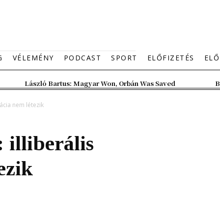
G
VÉLEMÉNY
PODCAST
SPORT
ELŐFIZETÉS
ELŐ
László Bartus: Magyar Won, Orbán Was Saved
B
ácia nem létezik
illiberális
ezik