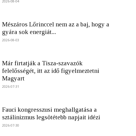
2026-08-04
Mészáros Lőrinccel nem az a baj, hogy a
gyára sok energiát...
2026-08-03
Már firtatják a Tisza-szavazók
felelősségét, itt az idő figyelmeztetni
Magyart
2026-07-31
Fauci kongresszusi meghallgatása a
sztálinizmus legsötétebb napjait idézi
2026-07-30