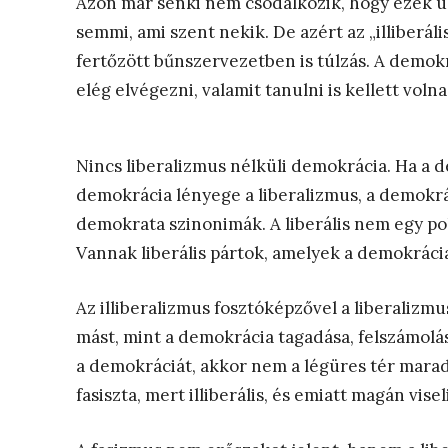
Azon már senki nem csodálkozik, hogy ezek úg
semmi, ami szent nekik. De azért az „illiberá
fertőzött bűnszervezetben is túlzás. A demokr
elég elvégezni, valamit tanulni is kellett voln
Nincs liberalizmus nélküli demokrácia. Ha a 
demokrácia lényege a liberalizmus, a demokráci
demokrata szinonimák. A liberális nem egy po
Vannak liberális pártok, amelyek a demokráci
Az illiberalizmus fosztóképzővel a liberalizmu
mást, mint a demokrácia tagadása, felszámolás
a demokráciát, akkor nem a légüres tér mara
fasiszta, mert illiberális, és emiatt magán visel