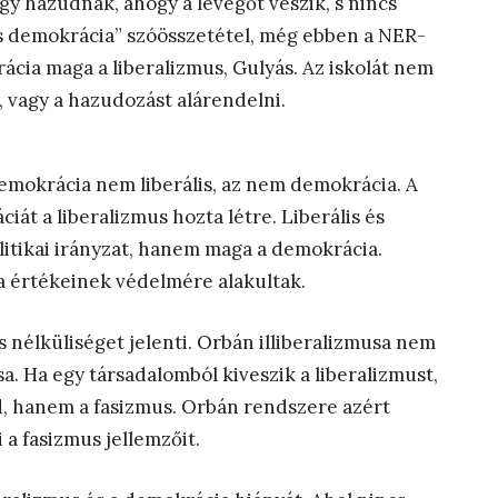
y hazudnak, ahogy a levegőt veszik, s nincs
lis demokrácia” szóösszetétel, még ebben a NER-
ácia maga a liberalizmus, Gulyás. Az iskolát nem
a, vagy a hazudozást alárendelni.
demokrácia nem liberális, az nem demokrácia. A
át a liberalizmus hozta létre. Liberális és
litikai irányzat, hanem maga a demokrácia.
a értékeinek védelmére alakultak.
s nélküliséget jelenti. Orbán illiberalizmusa nem
a. Ha egy társadalomból kiveszik a liberalizmust,
d, hanem a fasizmus. Orbán rendszere azért
i a fasizmus jellemzőit.