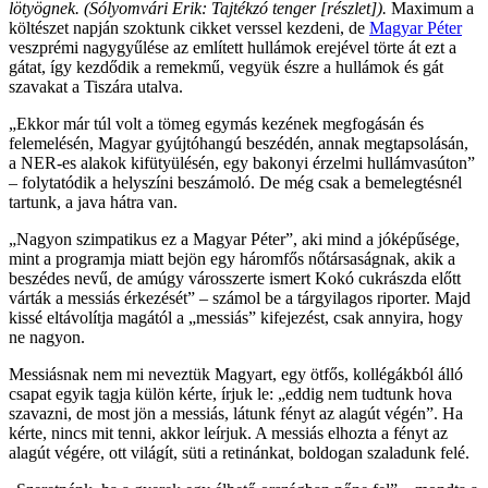
lötyögnek.
(Sólyomvári Erik: Tajtékzó tenger [részlet]).
Maximum a
költészet napján szoktunk cikket verssel kezdeni, de
Magyar Péter
veszprémi nagygyűlése az említett hullámok erejével törte át ezt a
gátat, így kezdődik a remekmű, vegyük észre a hullámok és gát
szavakat a Tiszára utalva.
„Ekkor már túl volt a tömeg egymás kezének megfogásán és
felemelésén, Magyar gyújtóhangú beszédén, annak megtapsolásán,
a NER-es alakok kifütyülésén, egy bakonyi érzelmi hullámvasúton”
– folytatódik a helyszíni beszámoló. De még csak a bemelegtésnél
tartunk, a java hátra van.
„Nagyon szimpatikus ez a Magyar Péter”, aki mind a jóképűsége,
mint a programja miatt bejön egy háromfős nőtársaságnak, akik a
beszédes nevű, de amúgy városszerte ismert Kokó cukrászda előtt
várták a messiás érkezését” – számol be a tárgyilagos riporter. Majd
kissé eltávolítja magától a „messiás” kifejezést, csak annyira, hogy
ne nagyon.
Messiásnak nem mi neveztük Magyart, egy ötfős, kollégákból álló
csapat egyik tagja külön kérte, írjuk le: „eddig nem tudtunk hova
szavazni, de most jön a messiás, látunk fényt az alagút végén”. Ha
kérte, nincs mit tenni, akkor leírjuk. A messiás elhozta a fényt az
alagút végére, ott világít, süti a retinánkat, boldogan szaladunk felé.