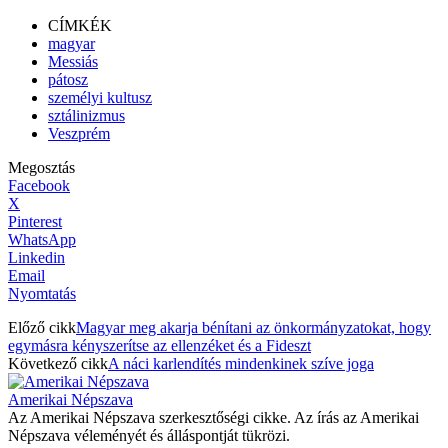
CÍMKÉK
magyar
Messiás
pátosz
személyi kultusz
sztálinizmus
Veszprém
Megosztás
Facebook
X
Pinterest
WhatsApp
Linkedin
Email
Nyomtatás
Előző cikk
Magyar meg akarja bénítani az önkormányzatokat, hogy
egymásra kényszerítse az ellenzéket és a Fideszt
Következő cikk
A náci karlendítés mindenkinek szíve joga
Amerikai Népszava
Az Amerikai Népszava szerkesztőségi cikke. Az írás az Amerikai
Népszava véleményét és álláspontját tükrözi.