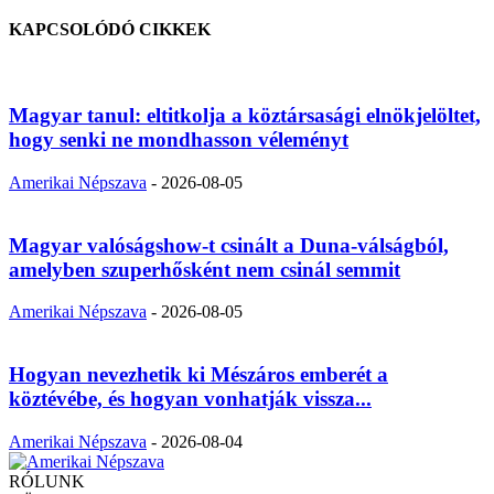
KAPCSOLÓDÓ CIKKEK
Magyar tanul: eltitkolja a köztársasági elnökjelöltet,
hogy senki ne mondhasson véleményt
Amerikai Népszava
-
2026-08-05
Magyar valóságshow-t csinált a Duna-válságból,
amelyben szuperhősként nem csinál semmit
Amerikai Népszava
-
2026-08-05
Hogyan nevezhetik ki Mészáros emberét a
köztévébe, és hogyan vonhatják vissza...
Amerikai Népszava
-
2026-08-04
RÓLUNK