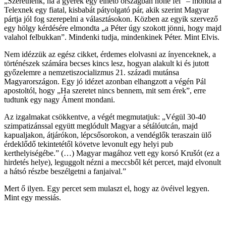
„Szeretnénk, ha a gyerek egy élhető országban nőne fel” – mondta a
Telexnek egy fiatal, kisbabát pátyolgató pár, akik szerint Magyar
pártja jól fog szerepelni a választásokon. Közben az egyik szervező
egy hölgy kérdésére elmondta „a Péter úgy szokott jönni, hogy majd
valahol felbukkan”. Mindenki tudja, mindenkinek Péter. Mint Elvis.
Nem idézzük az egész cikket, érdemes elolvasni az ínyenceknek, a
történészek számára becses kincs lesz, hogyan alakult ki és jutott
győzelemre a nemzetiszocializmus 21. századi mutánsa
Magyarországon. Egy jó idézet azonban elhangzott a végén Pál
apostoltól, hogy „Ha szeretet nincs bennem, mit sem érek”, erre
tudtunk egy nagy Áment mondani.
Az izgalmakat csökkentve, a végét megmutatjuk: „Végül 30-40
szimpatizánssal együtt meglódult Magyar a sétálóutcán, majd
kapualjakon, átjárókon, lépcsősorokon, a vendéglők teraszain ülő
érdeklődő tekintetétől követve levonult egy helyi pub
kerthelyiségébe.” (…) Magyar magához vett egy korsó Krušót (ez a
hirdetés helye), leguggolt nézni a meccsből két percet, majd elvonult
a hátsó részbe beszélgetni a fanjaival.”
Mert ő ilyen. Egy percet sem mulaszt el, hogy az övéivel legyen.
Mint egy messiás.