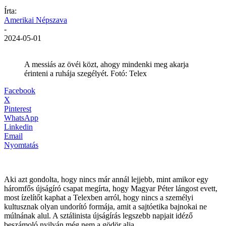
Írta:
Amerikai Népszava
-
2024-05-01
A messiás az övéi közt, ahogy mindenki meg akarja
érinteni a ruhája szegélyét. Fotó: Telex
Facebook
X
Pinterest
WhatsApp
Linkedin
Email
Nyomtatás
Aki azt gondolta, hogy nincs már annál lejjebb, mint amikor egy
háromfős újságíró csapat megírta, hogy Magyar Péter lángost evett,
most ízelítőt kaphat a Telexben arról, hogy nincs a személyi
kultusznak olyan undorító formája, amit a sajtóetika bajnokai ne
múlnának alul. A sztálinista újságírás legszebb napjait idéző
beszámoló nyilván még nem a gödör alja.