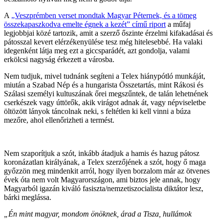
A
„Veszprémben verset mondtak Magyar Péternek, és a tömeg
összekapaszkodva emelte égnek a kezét” című riport
a műfaj
legjobbjai közé tartozik, amit a szerző őszinte érzelmi kifakadásai és
pátosszal kevert elérzékenyülése tesz még hitelesebbé. Ha valaki
idegenként látja meg ezt a giccsparádét, azt gondolja, valami
erkölcsi nagyság érkezett a városba.
Nem tudjuk, mivel tudnánk segíteni a Telex hiánypótló munkáját,
miután a Szabad Nép és a hungarista Összetartás, mint Rákosi és
Szálasi személyi kultuszának őrei megszűntek, de talán lehetnének
cserkészek vagy úttörők, akik virágot adnak át, vagy népviseletbe
öltözött lányok táncolnak neki, s feltétlen ki kell vinni a búza
mezőre, ahol ellenőrizheti a termést.
Nem szaporítjuk a szót, inkább átadjuk a hamis és hazug pátosz
koronázatlan királyának, a Telex szerzőjének a szót, hogy ő maga
győzzön meg mindenkit arról, hogy ilyen borzalom már az ötvenes
évek óta nem volt Magyarországon, ami biztos jele annak, hogy
Magyarból igazán kiváló fasiszta/nemzetiszocialista diktátor lesz,
bárki meglássa.
„Én mint magyar, mondom önöknek,
árad a Tisza, hullámok