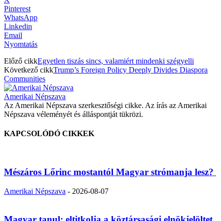
Pinterest
WhatsApp
Linkedin
Email
Nyomtatás
Előző cikk
Egyetlen tiszás sincs, valamiért mindenki szégyelli
Következő cikk
Trump’s Foreign Policy Deeply Divides Diaspora
Communities
Amerikai Népszava
Az Amerikai Népszava szerkesztőségi cikke. Az írás az Amerikai
Népszava véleményét és álláspontját tükrözi.
KAPCSOLÓDÓ CIKKEK
Mészáros Lőrinc mostantól Magyar strómanja lesz?
Amerikai Népszava
-
2026-08-07
Magyar tanul: eltitkolja a köztársasági elnökjelöltet,