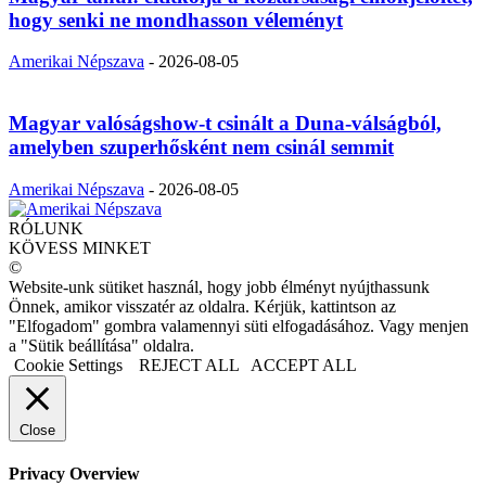
hogy senki ne mondhasson véleményt
Amerikai Népszava
-
2026-08-05
Magyar valóságshow-t csinált a Duna-válságból,
amelyben szuperhősként nem csinál semmit
Amerikai Népszava
-
2026-08-05
RÓLUNK
KÖVESS MINKET
©
Website-unk sütiket használ, hogy jobb élményt nyújthassunk
Önnek, amikor visszatér az oldalra. Kérjük, kattintson az
"Elfogadom" gombra valamennyi süti elfogadásához. Vagy menjen
a "Sütik beállítása" oldalra.
Cookie Settings
REJECT ALL
ACCEPT ALL
Close
Privacy Overview