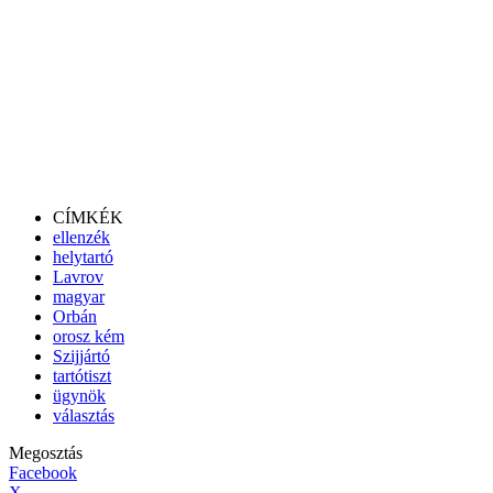
CÍMKÉK
ellenzék
helytartó
Lavrov
magyar
Orbán
orosz kém
Szijjártó
tartótiszt
ügynök
választás
Megosztás
Facebook
X