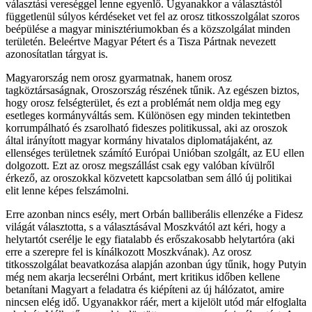
választási vereséggel lenne egyenlő. Ugyanakkor a választástól
függetlenül súlyos kérdéseket vet fel az orosz titkosszolgálat szoros
beépülése a magyar minisztériumokban és a közszolgálat minden
területén. Beleértve Magyar Pétert és a Tisza Pártnak nevezett
azonosítatlan tárgyat is.
Magyarország nem orosz gyarmatnak, hanem orosz
tagköztársaságnak, Oroszország részének tűnik. Az egészen biztos,
hogy orosz felségterület, és ezt a problémát nem oldja meg egy
esetleges kormányváltás sem. Különösen egy minden tekintetben
korrumpálható és zsarolható fideszes politikussal, aki az oroszok
által irányított magyar kormány hivatalos diplomatájaként, az
ellenséges területnek számító Európai Unióban szolgált, az EU ellen
dolgozott. Ezt az orosz megszállást csak egy valóban kívülről
érkező, az oroszokkal közvetett kapcsolatban sem álló új politikai
elit lenne képes felszámolni.
Erre azonban nincs esély, mert Orbán balliberális ellenzéke a Fidesz
világát választotta, s a választásával Moszkvától azt kéri, hogy a
helytartót cserélje le egy fiatalabb és erőszakosabb helytartóra (aki
erre a szerepre fel is kínálkozott Moszkvának). Az orosz
titkosszolgálat beavatkozása alapján azonban úgy tűnik, hogy Putyin
még nem akarja lecserélni Orbánt, mert kritikus időben kellene
betanítani Magyart a feladatra és kiépíteni az új hálózatot, amire
nincsen elég idő. Ugyanakkor ráér, mert a kijelölt utód már elfoglalta