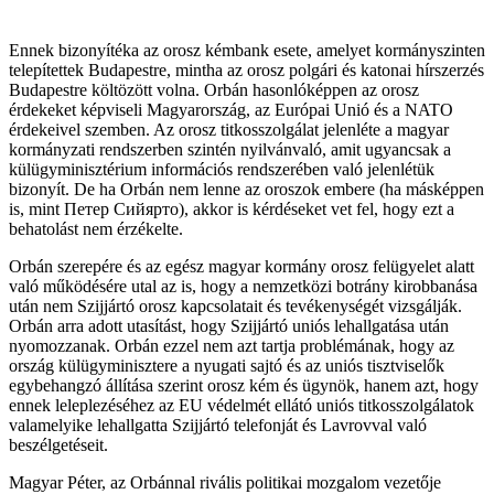
Ennek bizonyítéka az orosz kémbank esete, amelyet kormányszinten
telepítettek Budapestre, mintha az orosz polgári és katonai hírszerzés
Budapestre költözött volna. Orbán hasonlóképpen az orosz
érdekeket képviseli Magyarország, az Európai Unió és a NATO
érdekeivel szemben. Az orosz titkosszolgálat jelenléte a magyar
kormányzati rendszerben szintén nyilvánvaló, amit ugyancsak a
külügyminisztérium információs rendszerében való jelenlétük
bizonyít. De ha Orbán nem lenne az oroszok embere (ha másképpen
is, mint Петер Сийярто), akkor is kérdéseket vet fel, hogy ezt a
behatolást nem érzékelte.
Orbán szerepére és az egész magyar kormány orosz felügyelet alatt
való működésére utal az is, hogy a nemzetközi botrány kirobbanása
után nem Szijjártó orosz kapcsolatait és tevékenységét vizsgálják.
Orbán arra adott utasítást, hogy Szijjártó uniós lehallgatása után
nyomozzanak. Orbán ezzel nem azt tartja problémának, hogy az
ország külügyminisztere a nyugati sajtó és az uniós tisztviselők
egybehangzó állítása szerint orosz kém és ügynök, hanem azt, hogy
ennek leleplezéséhez az EU védelmét ellátó uniós titkosszolgálatok
valamelyike lehallgatta Szijjártó telefonját és Lavrovval való
beszélgetéseit.
Magyar Péter, az Orbánnal rivális politikai mozgalom vezetője