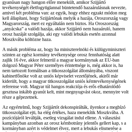
gyanúsan nagy hangon előre menekült, amikor Szijjártó
tevékenységét életfogytiglannal büntetendő hazaárulásnak nevezte,
amivel két probléma van: az egyik, hogy ehhez egzakt módon meg
kell állapítani, hogy Szijjártónak melyik a hazája, Oroszország vagy
Magyarország, mert ez egyáltalán nem biztos. Ha Oroszország
„anyácska” a valódi hazája, akkor Szijjártó nem hazaáruló, hanem
orosz hazáját szolgálja, aki egy valódi lebukás esetén azonnal
Moszkvába költözne haza.
A másik probléma az, hogy ha miniszterelnöki és külügyminiszteri
szinten az egész kormány tevékenysége orosz fennhatóság alatt
zajlik 16 éve, akkor felmerül a magyar kormánynak az EU-ban
dolgozó Magyar Péter személyes érintettsége is, még akkor is, ha
nem tartozott formálisan a titkosszolgálat állományába, viszont
kabinetfőnöke volt az uniós képviselet vezetőjének, akiről már
kiderült, hogy a magyar titkosszolgálat uniós kémtevékenységének
referense volt. Magyar túl hangos reakciója és erős elhatárolódó
gesztusa inkább gyanút kelt, mint megnyugvást okoz, mennyire volt
része a gépezetnek.
Az egyértelmű, hogy Szijjártót dekonspirálták, ilyenkor a megbízó
titkosszolgálat ejti, ha elég értékes, haza menekítik Moszkvába. A
pozíciójáról leváltják, esetleg vizsgálat indul ellene. A választási
kampányban azonban az orosz kémbotrány jelentős gellert kap, s a
kormányban azért is védelmet élvez, mert a lebukás elismerése a