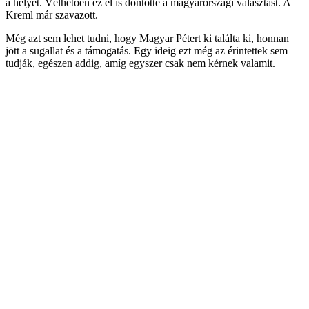
a helyét. Vélhetően ez el is döntötte a magyarországi választást. A
Kreml már szavazott.
Még azt sem lehet tudni, hogy Magyar Pétert ki találta ki, honnan
jött a sugallat és a támogatás. Egy ideig ezt még az érintettek sem
tudják, egészen addig, amíg egyszer csak nem kérnek valamit.