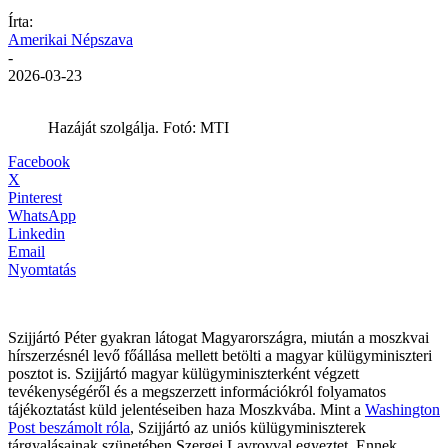
Írta:
Amerikai Népszava
-
2026-03-23
Hazáját szolgálja. Fotó: MTI
Facebook
X
Pinterest
WhatsApp
Linkedin
Email
Nyomtatás
Szijjártó Péter gyakran látogat Magyarországra, miután a moszkvai
hírszerzésnél levő főállása mellett betölti a magyar külügyminiszteri
posztot is. Szijjártó magyar külügyminiszterként végzett
tevékenységéről és a megszerzett információkról folyamatos
tájékoztatást küld jelentéseiben haza Moszkvába. Mint a
Washington
Post beszámolt róla
, Szijjártó az uniós külügyminiszterek
tárgyalásainak szünetében Szergej Lavrovval egyeztet, Ennek