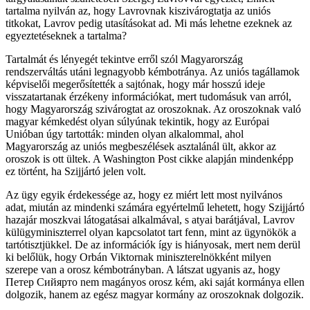
tartalma nyilván az, hogy Lavrovnak kiszivárogtatja az uniós
titkokat, Lavrov pedig utasításokat ad. Mi más lehetne ezeknek az
egyeztetéseknek a tartalma?
Tartalmát és lényegét tekintve erről szól Magyarország
rendszerváltás utáni legnagyobb kémbotránya. Az uniós tagállamok
képviselői megerősítették a sajtónak, hogy már hosszú ideje
visszatartanak érzékeny információkat, mert tudomásuk van arról,
hogy Magyarország szivárogtat az oroszoknak. Az oroszoknak való
magyar kémkedést olyan súlyúnak tekintik, hogy az Európai
Unióban úgy tartották: minden olyan alkalommal, ahol
Magyarország az uniós megbeszélések asztalánál ült, akkor az
oroszok is ott ültek. A Washington Post cikke alapján mindenképp
ez történt, ha Szijjártó jelen volt.
Az ügy egyik érdekessége az, hogy ez miért lett most nyilvános
adat, miután az mindenki számára egyértelmű lehetett, hogy Szijjártó
hazajár moszkvai látogatásai alkalmával, s atyai barátjával, Lavrov
külügyminiszterrel olyan kapcsolatot tart fenn, mint az ügynökök a
tartótisztjükkel. De az információk így is hiányosak, mert nem derül
ki belőlük, hogy Orbán Viktornak miniszterelnökként milyen
szerepe van a orosz kémbotrányban. A látszat ugyanis az, hogy
Петер Сийярто nem magányos orosz kém, aki saját kormánya ellen
dolgozik, hanem az egész magyar kormány az oroszoknak dolgozik.