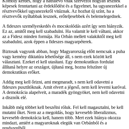
Komoly kérdés, hogy a hátralevő viták szervezői hogyan lesznek
képesek fenntartani az érdeklődést és a figyelmet, ha ugyanezekkel a
résztvevőkkel ugyanezekről vitáznak. Az hozhat új színt, ha a
résztvevők nyíltabbak lesznek, erőteljesebbek és belemelegednek.
A fideszes személyeskedés és mocskolódás azért így sem hiányzik.
Ez az, amitől meg kell szabadulni. Ha valamit le kell váltani, akkor
az a Fidesz minden formája. Ha Orbán mellett valakiktől meg kell
szabadulni, azok éppen a fideszes magyarpéterek.
Biztosak vagyunk abban, hogy Magyarország előtt nemcsak a puha
vagy kemény diktatúra lehetősége áll, s nem ezek között kell
választani. Ezeket el kell utasítani. Egy demokratikus fordulat
állítaná helyre az országot, újítaná meg, hozna felszínre új
demokratikus erőket.
Addig meg kell őrizni, ami megmaradt, s nem kell odavetni a
fideszes pusztítóknak. Amit elvert a jégeső, nem kell leverni karóval.
A demokrácia alapelveit, a maradék gyöngyöket, nem kell odavetni
a disznók elé.
Inkább még többet kell beszélni róluk. Fel kell magasztalni, be kell
mutatni őket. Nem az a megoldás, hogy kevesebb liberalizmus,
kevesebb demokrácia kell, hanem több. Mert ezek hiánya okozza
mindazt, amiért a magyaroknak elegük van Orbánból és a
rendszeréből.