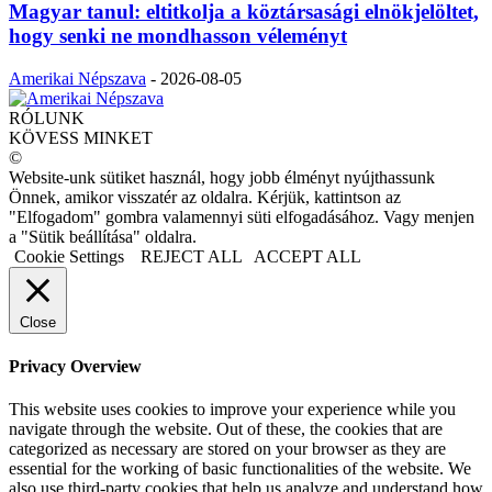
Magyar tanul: eltitkolja a köztársasági elnökjelöltet,
hogy senki ne mondhasson véleményt
Amerikai Népszava
-
2026-08-05
RÓLUNK
KÖVESS MINKET
©
Website-unk sütiket használ, hogy jobb élményt nyújthassunk
Önnek, amikor visszatér az oldalra. Kérjük, kattintson az
"Elfogadom" gombra valamennyi süti elfogadásához. Vagy menjen
a "Sütik beállítása" oldalra.
Cookie Settings
REJECT ALL
ACCEPT ALL
Close
Privacy Overview
This website uses cookies to improve your experience while you
navigate through the website. Out of these, the cookies that are
categorized as necessary are stored on your browser as they are
essential for the working of basic functionalities of the website. We
also use third-party cookies that help us analyze and understand how