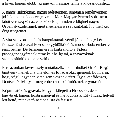
a hívei, hanem előbb, az nagyon hasznos lenne a kijózanodáshoz.
A hamis illúzióknak, hazug ígéreteknek, alaptalan reményeknek
jobb lenne mielőbb véget vetni. Mert Magyar Péterrel soha nem
látott vereség vár az ellenzékiekre, minden eddiginél nagyobb
Orbán-győzelemmel, mert megfelezi a szavazatokat. Így még két
évig hitegethet.
A vita színvonalának és hangulatának végül jót tett, hogy két
fideszes fasisztával kevesebb gyűlölködő és mocskolódó ember vett
részt benne. De bármennyire is kiábrándító a Fidesz
propagandagyárának termékeit hallgatni, a szavazóknak
szembesülniük kellene velük.
Erre azonban kevés esély mutatkozik, mert mindkét Orbán-Rogán
tanítvány menekül a vita elől, és fogadásokat mernénk kötni arra,
hogy végül egyetlen vitán sem vesznek részt. Így a két fideszes,
Deutsch és Magyar, még ebben sem különböznek egymástól.
Képmutatók és gyávák. Magyar kilépett a Fideszből, de soha nem
hagyta el, hanem hozta magával és megduplázta. Egy Fidesz helyett
lett kettő, mindkettő nacionalista és fasiszta.
*