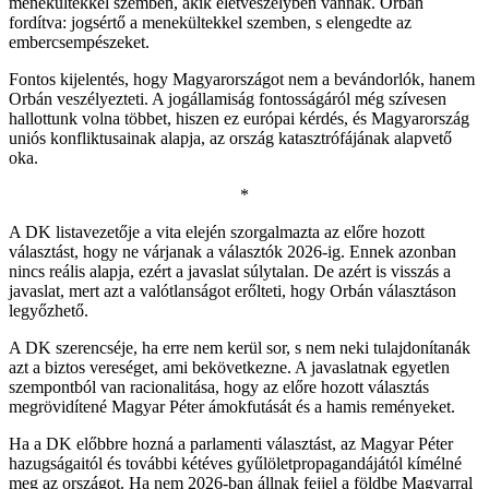
menekültekkel szemben, akik életveszélyben vannak. Orbán
fordítva: jogsértő a menekültekkel szemben, s elengedte az
embercsempészeket.
Fontos kijelentés, hogy Magyarországot nem a bevándorlók, hanem
Orbán veszélyezteti. A jogállamiság fontosságáról még szívesen
hallottunk volna többet, hiszen ez európai kérdés, és Magyarország
uniós konfliktusainak alapja, az ország katasztrófájának alapvető
oka.
*
A DK listavezetője a vita elején szorgalmazta az előre hozott
választást, hogy ne várjanak a választók 2026-ig. Ennek azonban
nincs reális alapja, ezért a javaslat súlytalan. De azért is visszás a
javaslat, mert azt a valótlanságot erőlteti, hogy Orbán választáson
legyőzhető.
A DK szerencséje, ha erre nem kerül sor, s nem neki tulajdonítanák
azt a biztos vereséget, ami bekövetkezne. A javaslatnak egyetlen
szempontból van racionalitása, hogy az előre hozott választás
megrövidítené Magyar Péter ámokfutását és a hamis reményeket.
Ha a DK előbbre hozná a parlamenti választást, az Magyar Péter
hazugságaitól és további kétéves gyűlöletpropagandájától kímélné
meg az országot. Ha nem 2026-ban állnak fejjel a földbe Magyarral