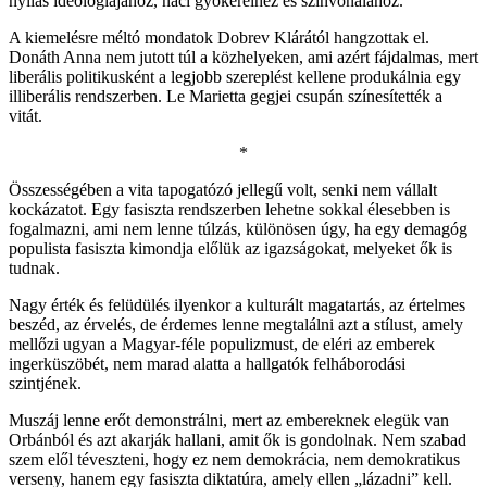
nyilas ideológiájához, náci gyökereihez és színvonalához.
A kiemelésre méltó mondatok Dobrev Klárától hangzottak el.
Donáth Anna nem jutott túl a közhelyeken, ami azért fájdalmas, mert
liberális politikusként a legjobb szereplést kellene produkálnia egy
illiberális rendszerben. Le Marietta gegjei csupán színesítették a
vitát.
*
Összességében a vita tapogatózó jellegű volt, senki nem vállalt
kockázatot. Egy fasiszta rendszerben lehetne sokkal élesebben is
fogalmazni, ami nem lenne túlzás, különösen úgy, ha egy demagóg
populista fasiszta kimondja előlük az igazságokat, melyeket ők is
tudnak.
Nagy érték és felüdülés ilyenkor a kulturált magatartás, az értelmes
beszéd, az érvelés, de érdemes lenne megtalálni azt a stílust, amely
mellőzi ugyan a Magyar-féle populizmust, de eléri az emberek
ingerküszöbét, nem marad alatta a hallgatók felháborodási
szintjének.
Muszáj lenne erőt demonstrálni, mert az embereknek elegük van
Orbánból és azt akarják hallani, amit ők is gondolnak. Nem szabad
szem elől téveszteni, hogy ez nem demokrácia, nem demokratikus
verseny, hanem egy fasiszta diktatúra, amely ellen „lázadni” kell.