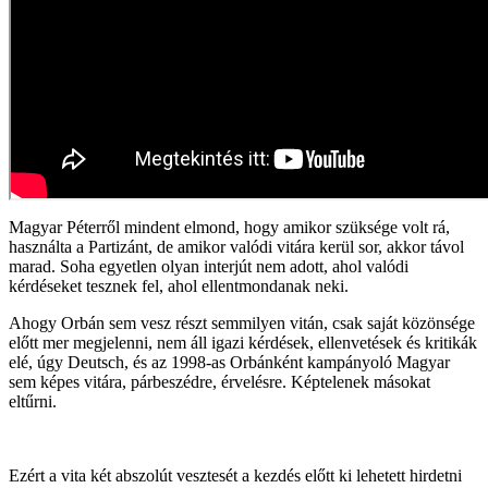
Magyar Péterről mindent elmond, hogy amikor szüksége volt rá,
használta a Partizánt, de amikor valódi vitára kerül sor, akkor távol
marad. Soha egyetlen olyan interjút nem adott, ahol valódi
kérdéseket tesznek fel, ahol ellentmondanak neki.
Ahogy Orbán sem vesz részt semmilyen vitán, csak saját közönsége
előtt mer megjelenni, nem áll igazi kérdések, ellenvetések és kritikák
elé, úgy Deutsch, és az 1998-as Orbánként kampányoló Magyar
sem képes vitára, párbeszédre, érvelésre. Képtelenek másokat
eltűrni.
Ezért a vita két abszolút vesztesét a kezdés előtt ki lehetett hirdetni