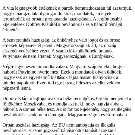
A vita legnagyobb értékének a pártok bemutatkozásán túl azt tartjuk,
hogy elhangzottak olyan gondolatok, mondatok, amelyek
lerombolták az orbáni propaganda hazugságait. A legfontosabb
kijelentések Dobrev Klárától a bevándorlás és a háború témáját
érintették.
A szuverenitás hazugság, az önkényhez való jogot és az orosz
érdekek képviseletét jelenti, Magyarországnak árt, az ország
elszegényedéséhez vezet. A szankciók működnek: ártanak
Putyinnak és nem ártanak Magyarországnak, s Európának.
Végre egyenesen kimondta valaki: Magyarország érdeke, hogy a
háborút Putyin ne nyerje meg. Ezek a mondatok olyan üdítőek,
hogy ezek az egyértelmű kiállások fájdalmasan hiányoznak a
mindennapokból. Ezért tud egy hazug fideszes az ellenzékben
népszerű lenni.
Dobrev Klára megfogalmazta a béke receptjét is: Orbán menjen el a
főnökéhez Moszkvába, és mondja azt neki, hogy hagyja abba a
háborút. Azonnal béke lesz. Az is fontos kijelentés, hogy az illegális
bevándorlást senki nem támogatja Magyarországon és Európában.
Orbán uszítása hazugság. Az EU nem támogatja az illegális
bevándorlást, viszont jogszerű bánásmódot tanúsít azokkal a