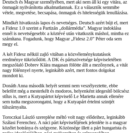
Deutsch és Magyar személyében, mert aki nem áll ki egy vitára, az
önmagát nyilvánította alkalmatlannak. Ez a választók semmibe
vétele, megvetése, becsapása, önmaguk és hitelességük lenullázása.
Mindkét hivatkozás lapos és nevetséges. Deutsch azért bújt el, mert
a Fidesz 1.0 szerint a Partizán „dollármédia”. Magyar indoklása
ennél is nevetségesebb: a köztévé után vitatkozik máshol, mintha ez
számítana. Fogadunk, hogy Magyar „Fidesz 2.0” Péter oda sem
megy el.
A két Fidesz nélkül zajló vitában a közvéleménykutatások
eredménye tükröződött. A DK és pártszövetsége képviseletében
megszólaló Dobrev Klára magasan fölötte állt a mezőnynek, a vitát
nagy fölénnyel nyerte, leginkább azért, mert fontos dolgokat
mondott ki.
Donáth Anna második helyét semmi nem veszélyeztette, ebbe
belefért még a mesterkélt és modoros, helyenként idegesítő bölcsész
stílus is, mert a Kutyapártot képviselő Le Marietta annak ellenére
sem tudta megszorongatni, hogy a Kutyapárt értelmi szintjét
túlszárnyalta.
Toroczkai László szereplése méltó volt nagy elődeihez, leginkább
Szálasi Ferenchez. A náci párt képviselőjének jelenléte is a magyar
közélet botránya és szégyene. Közönsége illett a párt hungarista és