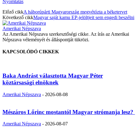
Nyomtatás
Előző cikk
A háborúpárti Magyarország megvétózta a béketervet
Következő cikk
Magyar saját kamu EP-jelöltjeit sem engedi beszélni
Amerikai Népszava
Az Amerikai Népszava szerkesztőségi cikke. Az írás az Amerikai
Népszava véleményét és álláspontját tükrözi.
KAPCSOLÓDÓ CIKKEK
Baka Andrást választotta Magyar Péter
köztársasági elnöknek
Amerikai Népszava
-
2026-08-08
Mészáros Lőrinc mostantól Magyar strómanja lesz?
Amerikai Népszava
-
2026-08-07