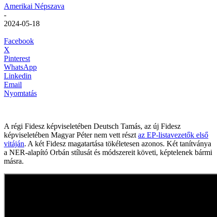
Amerikai Népszava
-
2024-05-18
Facebook
X
Pinterest
WhatsApp
Linkedin
Email
Nyomtatás
A régi Fidesz képviseletében Deutsch Tamás, az új Fidesz
képviseletében Magyar Péter nem vett részt
az EP-listavezetők első
vitáján
. A két Fidesz magatartása tökéletesen azonos. Két tanítványa
a NER-alapító Orbán stílusát és módszereit követi, képtelenek bármi
másra.