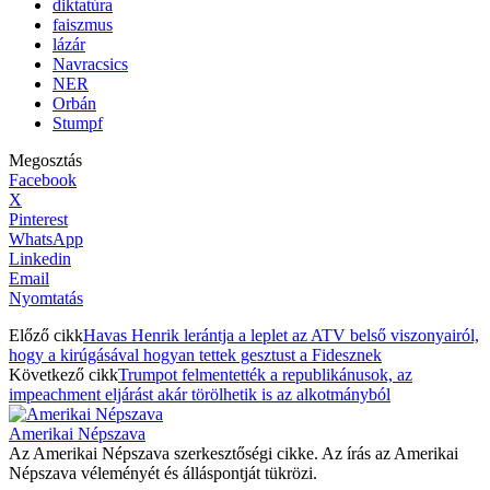
diktatúra
faiszmus
lázár
Navracsics
NER
Orbán
Stumpf
Megosztás
Facebook
X
Pinterest
WhatsApp
Linkedin
Email
Nyomtatás
Előző cikk
Havas Henrik lerántja a leplet az ATV belső viszonyairól,
hogy a kirúgásával hogyan tettek gesztust a Fidesznek
Következő cikk
Trumpot felmentették a republikánusok, az
impeachment eljárást akár törölhetik is az alkotmányból
Amerikai Népszava
Az Amerikai Népszava szerkesztőségi cikke. Az írás az Amerikai
Népszava véleményét és álláspontját tükrözi.