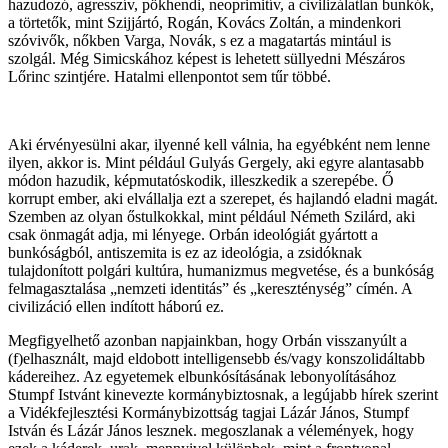
hazudozó, agresszív, pökhendi, neoprimitív, a civilizálatlan bunkók,
a törtetők, mint Szijjártó, Rogán, Kovács Zoltán, a mindenkori
szóvivők, nőkben Varga, Novák, s ez a magatartás mintául is
szolgál. Még Simicskához képest is lehetett süllyedni Mészáros
Lőrinc szintjére. Hatalmi ellenpontot sem tűr többé.
Aki érvényesülni akar, ilyenné kell válnia, ha egyébként nem lenne
ilyen, akkor is. Mint például Gulyás Gergely, aki egyre alantasabb
módon hazudik, képmutatóskodik, illeszkedik a szerepébe. Ő
korrupt ember, aki elvállalja ezt a szerepet, és hajlandó eladni magát.
Szemben az olyan őstulkokkal, mint például Németh Szilárd, aki
csak önmagát adja, mi lényege. Orbán ideológiát gyártott a
bunkóságból, antiszemita is ez az ideológia, a zsidóknak
tulajdonított polgári kultúra, humanizmus megvetése, és a bunkóság
felmagasztalása „nemzeti identitás” és „kereszténység” címén. A
civilizáció ellen indított háború ez.
Megfigyelhető azonban napjainkban, hogy Orbán visszanyúlt a
(f)elhasznált, majd eldobott intelligensebb és/vagy konszolidáltabb
kádereihez. Az egyetemek elbunkósításának lebonyolításához
Stumpf Istvánt kinevezte kormánybiztosnak, a legújabb hírek szerint
a Vidékfejlesztési Kormánybizottság tagjai Lázár János, Stumpf
István és Lázár János lesznek. megoszlanak a vélemények, hogy