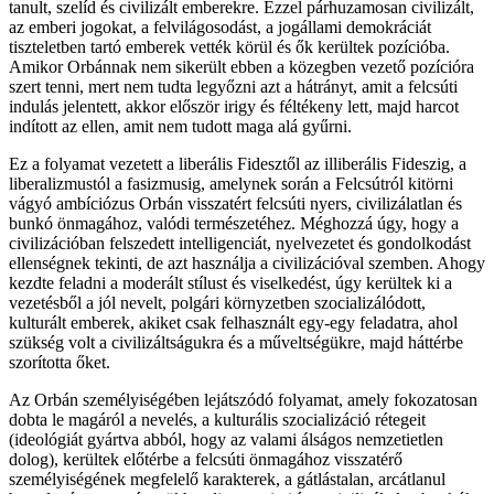
tanult, szelíd és civilizált emberekre. Ezzel párhuzamosan civilizált,
az emberi jogokat, a felvilágosodást, a jogállami demokráciát
tiszteletben tartó emberek vették körül és ők kerültek pozícióba.
Amikor Orbánnak nem sikerült ebben a közegben vezető pozícióra
szert tenni, mert nem tudta legyőzni azt a hátrányt, amit a felcsúti
indulás jelentett, akkor először irigy és féltékeny lett, majd harcot
indított az ellen, amit nem tudott maga alá gyűrni.
Ez a folyamat vezetett a liberális Fidesztől az illiberális Fideszig, a
liberalizmustól a fasizmusig, amelynek során a Felcsútról kitörni
vágyó ambíciózus Orbán visszatért felcsúti nyers, civilizálatlan és
bunkó önmagához, valódi természetéhez. Méghozzá úgy, hogy a
civilizációban felszedett intelligenciát, nyelvezetet és gondolkodást
ellenségnek tekinti, de azt használja a civilizációval szemben. Ahogy
kezdte feladni a moderált stílust és viselkedést, úgy kerültek ki a
vezetésből a jól nevelt, polgári környzetben szocializálódott,
kulturált emberek, akiket csak felhasznált egy-egy feladatra, ahol
szükség volt a civilizáltságukra és a műveltségükre, majd háttérbe
szorította őket.
Az Orbán személyiségében lejátszódó folyamat, amely fokozatosan
dobta le magáról a nevelés, a kulturális szocializáció rétegeit
(ideológiát gyártva abból, hogy az valami álságos nemzetietlen
dolog), kerültek előtérbe a felcsúti önmagához visszatérő
személyiségének megfelelő karakterek, a gátlástalan, arcátlanul