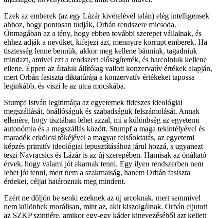
Ezek az emberek (az egy Lázár kivételével talán) elég intelligensek
ahhoz, hogy pontosan tudják, Orbán rendszere micsoda.
Önmagában az a tény, hogy ebben további szerepet vállalnak, és
ehhez adják a nevüket, kifejezi azt, mennyire korrupt emberek. Ha
tisztesség lenne bennük, akkor meg kellene bánniuk, tagadniuk
mindazt, amivel ezt a rendszert elősegítették, és harcolniuk kellene
ellene. Éppen az általuk állítólag vallott konzervatív értékek alapján,
mert Orbán fasiszta diktatúrája a konzervatív értékeket tapossa
leginkább, és viszi le az utca mocskába.
Stumpf István legitimálja az egyetemek fideszes ideológiai
megszállását, önállóságuk és szabadságuk felszámolását. Annak
ellenére, hogy tisztában lehet azzal, mi a különbség az egyetemi
autonómia és a megszállás között. Stumpf a maga tekintélyével és
maradék erkölcsi tőkéjével a magyar felsőoktatás, az egyetemi
képzés primitív ideológiai lepusztításához járul hozzá, s ugyanezt
teszi Navracsics és Lázár is az új szerepében. Hamisak az önáltató
érvek, hogy valami jót akarnak tenni. Egy ilyen rendszerben nem
lehet jót tenni, mert nem a szakmaiság, hanem Orbán fasiszta
érdekei, céljai határoznak meg mindent.
Ezért ne dőljön be senki ezeknek az új arcoknak, mert semmivel
nem különbek morálisan, mint az, akit kiszolgálnak. Orbán eljutott
az SZKP szintjére, amikor egy-egy káder kinevezéséből azt kellett