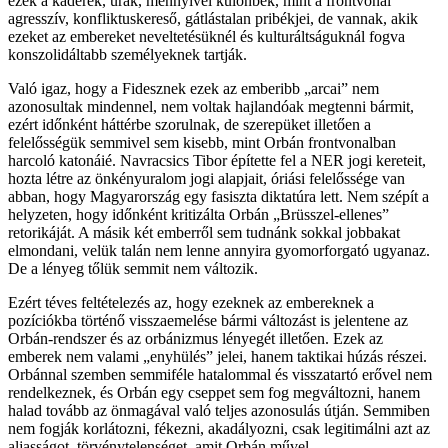
ezek a káderek, urak, mennyivel különbek, mint a frontvonal
agresszív, konfliktuskereső, gátlástalan pribékjei, de vannak, akik
ezeket az embereket neveltetésüknél és kulturáltságuknál fogva
konszolidáltabb személyeknek tartják.
Való igaz, hogy a Fidesznek ezek az emberibb „arcai” nem
azonosultak mindennel, nem voltak hajlandóak megtenni bármit,
ezért időnként háttérbe szorulnak, de szerepüket illetően a
felelősségük semmivel sem kisebb, mint Orbán frontvonalban
harcoló katonáié. Navracsics Tibor építette fel a NER jogi kereteit,
hozta létre az önkényuralom jogi alapjait, óriási felelőssége van
abban, hogy Magyarország egy fasiszta diktatúra lett. Nem szépít a
helyzeten, hogy időnként kritizálta Orbán „Brüsszel-ellenes”
retorikáját. A másik két emberről sem tudnánk sokkal jobbakat
elmondani, velük talán nem lenne annyira gyomorforgató ugyanaz.
De a lényeg tőlük semmit nem változik.
Ezért téves feltételezés az, hogy ezeknek az embereknek a
pozíciókba történő visszaemelése bármi változást is jelentene az
Orbán-rendszer és az orbánizmus lényegét illetően. Ezek az
emberek nem valami „enyhülés” jelei, hanem taktikai húzás részei.
Orbánnal szemben semmiféle hatalommal és visszatartó erővel nem
rendelkeznek, és Orbán egy cseppet sem fog megváltozni, hanem
halad tovább az önmagával való teljes azonosulás útján. Semmiben
nem fogják korlátozni, fékezni, akadályozni, csak legitimálni azt az
aljasságot, törvénytelenséget, amit Orbán művel.