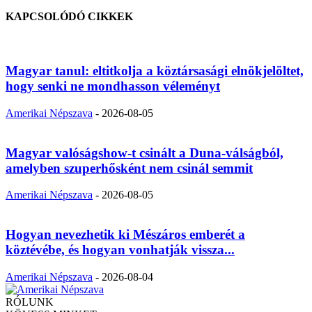
KAPCSOLÓDÓ CIKKEK
Magyar tanul: eltitkolja a köztársasági elnökjelöltet,
hogy senki ne mondhasson véleményt
Amerikai Népszava
-
2026-08-05
Magyar valóságshow-t csinált a Duna-válságból,
amelyben szuperhősként nem csinál semmit
Amerikai Népszava
-
2026-08-05
Hogyan nevezhetik ki Mészáros emberét a
köztévébe, és hogyan vonhatják vissza...
Amerikai Népszava
-
2026-08-04
RÓLUNK