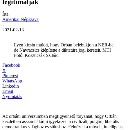
legitimálják
Írta:
Amerikai Népszava
-
2021-02-13
Ilyen kicsin múlott, hogy Orbán belebukjon a NER-be,
de Navracsics kiépítette a diktatúra jogi kereteit. MTI
Fotó: Koszticsák Szilárd
Facebook
X
Pinterest
WhatsApp
Linkedin
Email
Nyomtatás
Az orbáni univerzumban megfigyelhető folyamat, hogy Orbán
kezdetben asszimilálódni igyekezett a civilizált, polgári, liberális
demokratikus világhoz és stílushoz. Felnézett a művelt, intelligens,